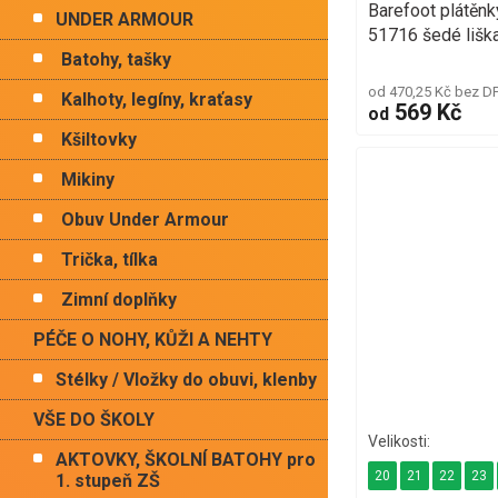
Barefoot plátěn
UNDER ARMOUR
51716 šedé lišk
Batohy, tašky
od 470,25 Kč bez D
Kalhoty, legíny, kraťasy
569 Kč
od
Kšiltovky
Mikiny
Obuv Under Armour
Trička, tílka
Zimní doplňky
PÉČE O NOHY, KŮŽI A NEHTY
Stélky / Vložky do obuvi, klenby
VŠE DO ŠKOLY
AKTOVKY, ŠKOLNÍ BATOHY pro
20
21
22
23
1. stupeň ZŠ