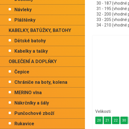
30 - 187 (vhodné
31 - 195 (vhodné
Návleky
32 - 200 (vhodné
Pláštěnky
33 - 205 (vhodné
34 - 210 (vhodné
KABELKY, BATŮŽKY, BATOHY
Dětské batohy
Kabelky a tašky
OBLEČENÍ A DOPLŇKY
Čepice
Chrániče na boty, kolena
MERINO vlna
Nákrčníky a šály
Punčochové zboží
20
21
22
30
Rukavice