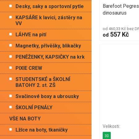
Barefoot Pegres
Desky, saky a sportovní pytle
dinosaurus
KAPSÁŘE k lavici, zástěry na
VV
od 460,33 Kč bez D
557 Kč
LÁHVE na pití
od
Magnetky, přívěšky, blikačky
PENĚŽENKY, KAPSIČKY na krk
PIXIE CREW
STUDENTSKÉ a ŠKOLNÍ
BATOHY 2. st. ZŠ
Svačinové boxy a ubrousky
ŠKOLNÍ PENÁLY
VŠE NA BOTY
Lžíce na boty, tkaničky
30