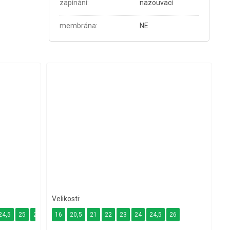
zapínání
:
nazouvací
membrána
:
NE
24,5
25
26
16
20,5
21
22
23
24
24,5
26