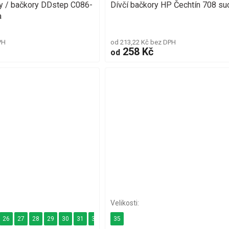
ky / bačkory DDstep C086-
Dívčí bačkory HP Čechtín 708 su
a
PH
od 213,22 Kč bez DPH
258 Kč
od
26
27
28
29
30
31
32
33
35
34