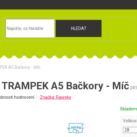
HLEDAT
K A5 Bačkory - Míč
TRAMPEK A5 Bačkory - Míč
24
obnosti hodnocení
Značka:
Raweks
Sklade
Velikos