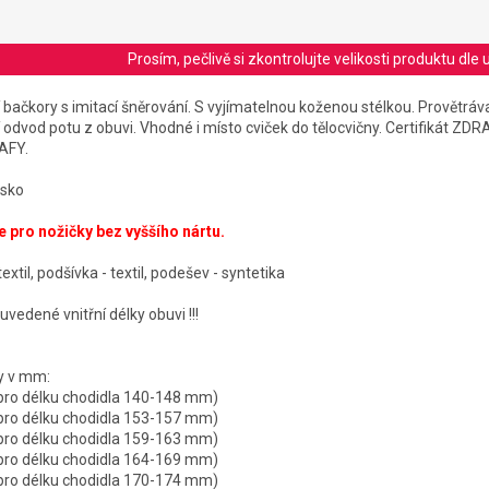
Prosím, pečlivě si zkontrolujte velikosti produktu d
í bačkory s imitací šněrování. S vyjímatelnou koženou stélkou. Provětrá
í odvod potu z obuvi. Vhodné i místo cviček do tělocvičny. Certifikát Z
RAFY.
lsko
e pro nožičky bez vyššího nártu.
textil, podšívka - textil, podešev - syntetika
uvedené vnitřní délky obuvi !!!
ky v mm:
 pro délku chodidla 140-148 mm)
 pro délku chodidla 153-157 mm)
 pro délku chodidla 159-163 mm)
 pro délku chodidla 164-169 mm)
 pro délku chodidla 170-174 mm)