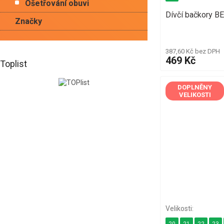
Ošetřování obuvi
Dívčí bačkory B
Značky
387,60 Kč bez DPH
469 Kč
Toplist
DOPLNĚNY
VELIKOSTI