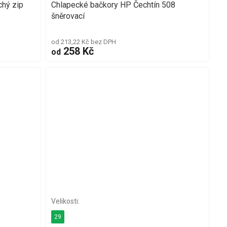
chý zip
Chlapecké bačkory HP Čechtín 508
šněrovací
od 213,22 Kč bez DPH
258 Kč
od
29