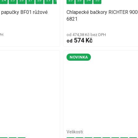
24
25
26
27
28
29
30
31
25
32
28
33
34
35
 papučky BF01 růžové
Chlapecké bačkory RICHTER 900
6821
PH
od 474,38 Kč bez DPH
574 Kč
od
NOVINKA