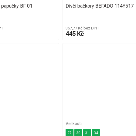
 papučky BF 01
Dívčí bačkory BEFADO 114Y517
PH
367,77 Kč bez DPH
445 Kč
27
30
31
34