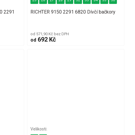
25
26
27
28
29
32
33
34
35
36
0 2291
RICHTER 9150 2291 6820 Dívčí bačkory
od 571,90 Kč bez DPH
692 Kč
od