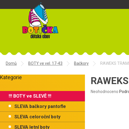
Přejít
na
obsah
Domů
BOTY ve vel. 17-43
Bačkory
RAWEKS TRAMPE
P
Kategorie
o
RAWEKS 
Přeskočit
s
kategorie
t
Průměrné
Neohodnoceno
Podr
!!! BOTY ve SLEVĚ !!!
r
hodnocení
produktu
a
SLEVA bačkory pantofle
je
n
0,0
n
SLEVA celoroční boty
z
í
5
SLEVA letní boty