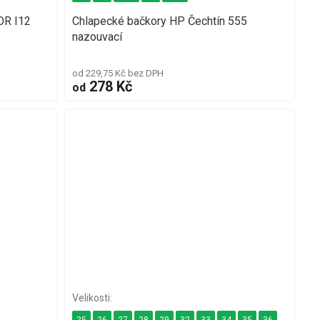
OR I12
Chlapecké bačkory HP Čechtín 555
nazouvací
od 229,75 Kč bez DPH
278 Kč
od