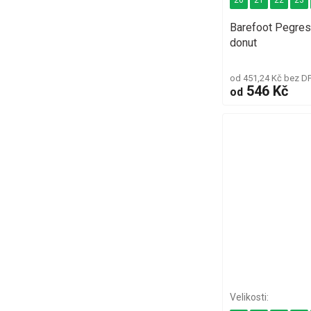
20
21
22
23
Barefoot Pegres
donut
od 451,24 Kč bez D
546 Kč
od