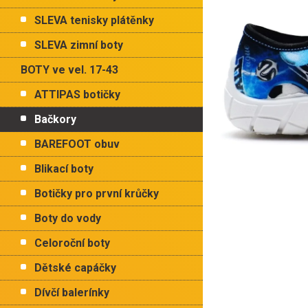
p
hvězdiček.
a
SLEVA tenisky plátěnky
n
e
SLEVA zimní boty
l
BOTY ve vel. 17-43
ATTIPAS botičky
Bačkory
BAREFOOT obuv
Blikací boty
Botičky pro první krůčky
Boty do vody
Celoroční boty
Dětské capáčky
Dívčí balerínky