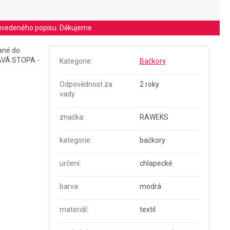
le uvedeného popisu. Děkujeme
vané do
DRAVÁ STOPA -
Kategorie
:
Bačkory
Odpovědnost za
2 roky
vady
značka
:
RAWEKS
kategorie
:
bačkory
určení
:
chlapecké
barva
:
modrá
materiál
:
textil