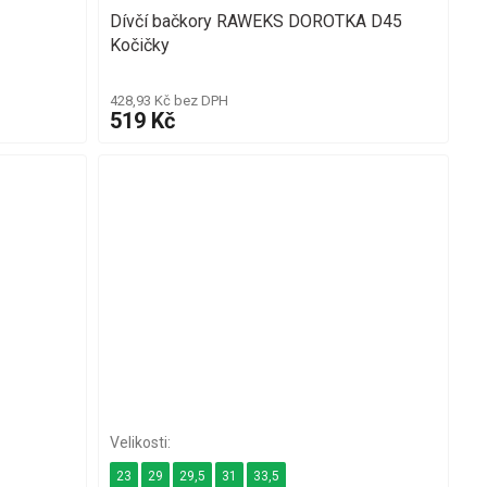
Dívčí bačkory RAWEKS DOROTKA D45
Kočičky
428,93 Kč bez DPH
519 Kč
23
29
29,5
31
33,5