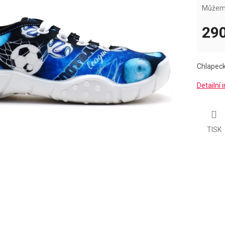
Můžeme
290
Měrná
cena:
Chlapeck
Detailní
TISK