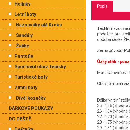
Holinky
Popis
Letní boty
Nazouváky alá Kroks
Textilní nazouvac
podešve, pro lepš
Sandály
obdoba české ŽI
Žabky
Země původu: Po
Pantofle
Úzký střih - pouz
Sportovní obuv, tenisky
Materiál: svršek - 
Turistické boty
Obuv je menší viz 
Zimní boty
Dívčí kozačky
Délka vnitřní stél
25 - 155 (vhodné
DÁRKOVÉ POUKAZY
26 - 164 (vhodné
27 - 170 (vhodné
DO DEŠTĚ
28 - 175 (vhodné
29 - 181 (vhodné
Deštníky