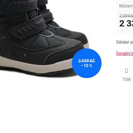
hvězdiček.
Můžeme
2 599 K
2 3
Měrná
cena:
Dětské z
Detailní
2 599 KČ
–10 %
TISK