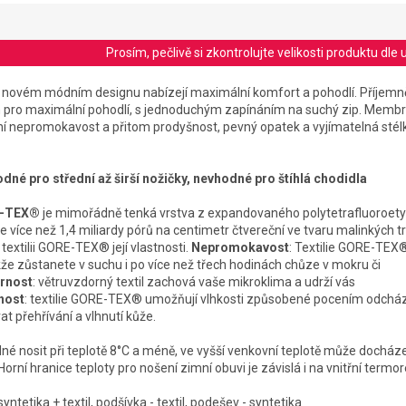
Prosím, pečlivě si zkontrolujte velikosti produktu d
 v novém módním designu nabízejí maximální komfort a pohodlí. Příjem
pro maximální pohodlí, s jednoduchým zapínáním na suchý zip. Mem
tní nepromokavost a přitom prodyšnost, pevný opatek a vyjímatelná stél
hodné pro střední až širší nožičky, nevhodné pro štíhlá chodidla
E-TEX®
je mimořádně tenká vrstva z expandovaného polytetrafluoroety
e více než 1,4 miliardy pórů na centimetr čtvereční ve tvaru malinkých t
 textilii GORE-TEX® její vlastnosti.
Nepromokavost
: Textilie GORE-TEX®
e zůstanete v suchu i po více než třech hodinách chůze v mokru či
rnost
: větruvzdorný textil zachová vaše mikroklima a udrží vás
nost
: textilie GORE-TEX® umožňují vlhkosti způsobené pocením odcház
 přehřívání a vlhnutí kůže.
né nosit při teplotě 8°C a méně, ve vyšší venkovní teplotě může docháze
Horní hranice teploty pro nošení zimní obuvi je závislá i na vnitřní termor
syntetika + textil, podšívka - textil, podešev - syntetika