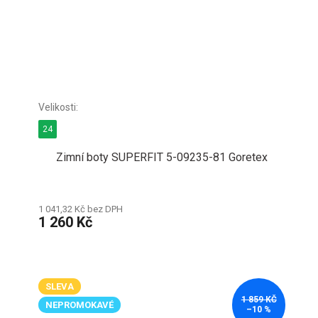
24
Zimní boty SUPERFIT 5-09235-81 Goretex
1 041,32 Kč bez DPH
1 260 Kč
SLEVA
1 859 KČ
NEPROMOKAVÉ
–10 %