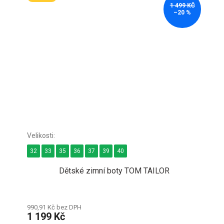
1 499 KČ
–20 %
32
33
35
36
37
39
40
Dětské zimní boty TOM TAILOR
990,91 Kč bez DPH
1 199 Kč