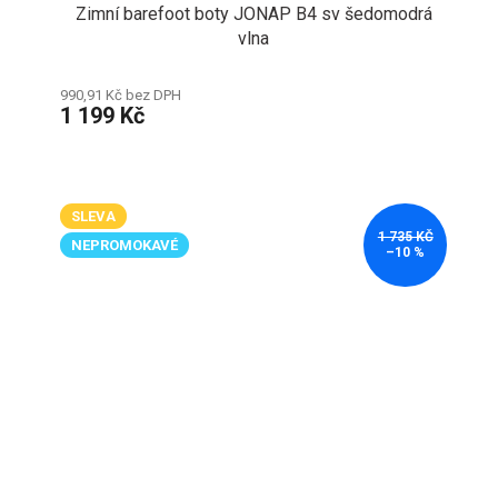
Zimní barefoot boty JONAP B4 sv šedomodrá
vlna
990,91 Kč bez DPH
1 199 Kč
SLEVA
1 735 KČ
NEPROMOKAVÉ
–10 %