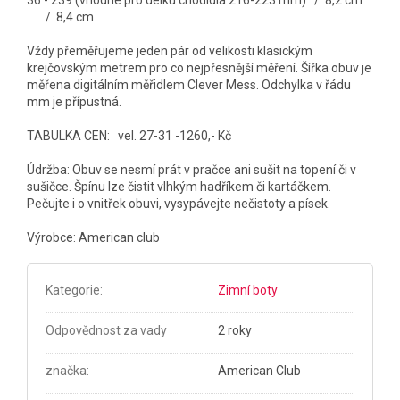
/ 8,4 cm
Vždy přeměřujeme jeden pár od velikosti klasickým
krejčovským metrem pro co nejpřesnější měření. Šířka obuv je
měřena digitálním měřidlem Clever Mess. Odchylka v řádu
mm je přípustná.
TABULKA CEN: vel. 27-31 -1260,- Kč
Údržba: Obuv se nesmí prát v pračce ani sušit na topení či v
sušičce. Špínu lze čistit vlhkým hadříkem či kartáčkem.
Pečujte i o vnitřek obuvi, vysypávejte nečistoty a písek.
Výrobce: American club
Kategorie
:
Zimní boty
Odpovědnost za vady
2 roky
značka
:
American Club