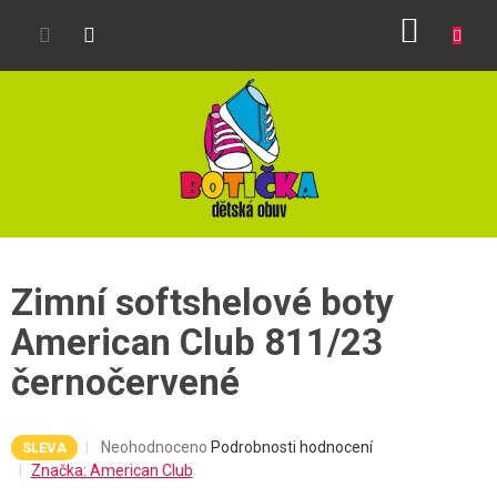
Přejít
NÁKUP
na
obsah
KOŠÍK
Zimní softshelové boty
American Club 811/23
černočervené
Průměrné
Neohodnoceno
Podrobnosti hodnocení
SLEVA
hodnocení
Značka:
American Club
produktu