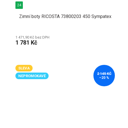
24
Zimní boty RICOSTA 73800203 450 Sympatex
1 471,90 Kč bez DPH
1 781 Kč
SLEVA
2 145 KČ
NEPROMOKAVÉ
–20 %