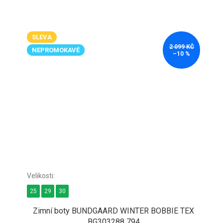
SLEVA
2 099 KČ
NEPROMOKAVÉ
–10 %
25
29
30
Zimní boty BUNDGAARD WINTER BOBBIE TEX
BG303288 794