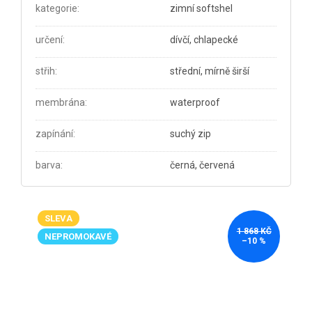
kategorie
:
zimní softshel
určení
:
dívčí, chlapecké
střih
:
střední, mírně širší
membrána
:
waterproof
zapínání
:
suchý zip
barva
:
černá, červená
SLEVA
1 868 KČ
NEPROMOKAVÉ
–10 %