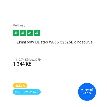
20
23
24
25
Zimní boty DDstep W066-52525B dinosaurus
1 110,74 Kč bez DPH
1 344 Kč
SLEVA
2 099 KČ
NEPROMOKAVÉ
–10 %