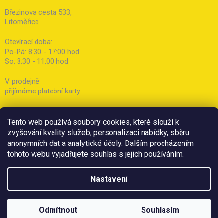
Březinova cesta 533,
Litoměřice
Otevírací doba:
Po-Pá: 8:30 - 17:00 hod
So: 8:30 - 11:00 hod
V prodejně
přijímáme platební karty
Tento web používá soubory cookies, které slouží k
zvyšování kvality služeb, personalizaci nabídky, sběru
anonymních dat a analytické účely. Dalším procházením
tohoto webu vyjadřujete souhlas s jejich používáním.
Nastavení
Odmítnout
Souhlasím