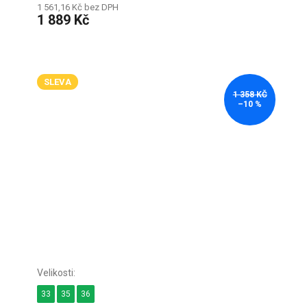
1 561,16 Kč bez DPH
1 889 Kč
SLEVA
1 358 KČ
–10 %
33
35
36