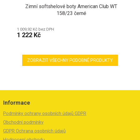
Zimní softshelové boty American Club WT
158/23 černé
1 009,92 Kč bez DPH
1 222 Kč
ZOBRAZIT VŠECHNY PODOBNÉ PRODUKTY
Z
á
Informace
p
a
Podmínky ochrany osobních údajů GDPR
t
í
Obchodní podmínky
GDPR Ochrana osobních údajů
Hodnocení obchodu