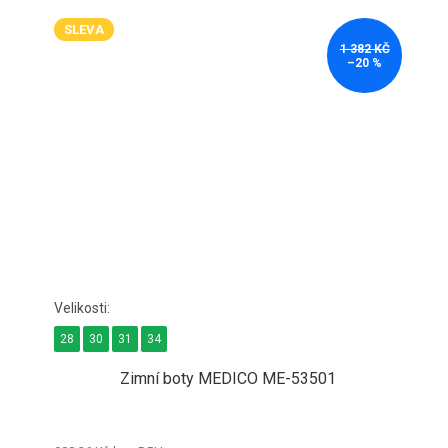
SLEVA
1 382 KČ
–20 %
28
30
31
34
Zimní boty MEDICO ME-53501