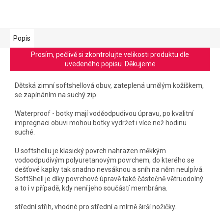
Popis
Prosím, pečlivě si zkontrolujte velikosti produktu dle
uvedeného popisu. Děkujeme
Dětská zimní softshellová obuv, zateplená umělým kožíškem,
se zapínáním na suchý zip.
Waterproof - botky mají voděodpudivou úpravu, po kvalitní
impregnaci obuvi mohou botky vydržet i více než hodinu
suché.
U softshellu je klasický povrch nahrazen měkkým
vodoodpudivým polyuretanovým povrchem, do kterého se
dešťové kapky tak snadno nevsáknou a sníh na něm neulpívá.
SoftShell je díky povrchové úpravě také částečně větruodolný
a to i v případě, kdy není jeho součástí membrána.
střední střih, vhodné pro střední a mírně širší nožičky.