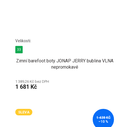
33
Zimní barefoot boty JONAP JERRY bublina VLNA
nepromokavé
1 389,26 Kč bez DPH
1 681 Kč
SLEVA
1 438 KČ
–10 %