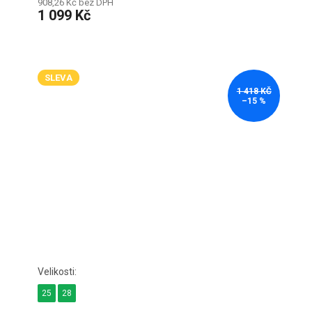
908,26 Kč bez DPH
1 099 Kč
SLEVA
1 418 KČ
–15 %
25
28