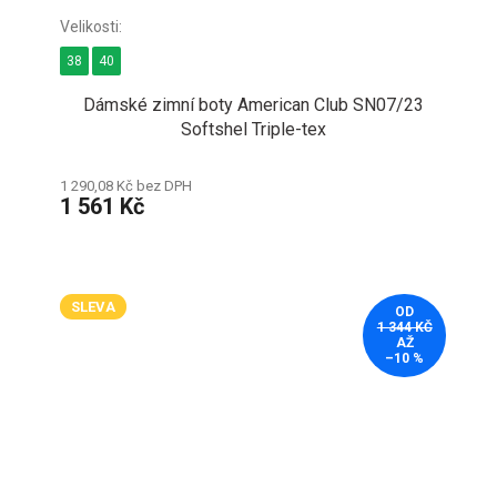
38
40
Dámské zimní boty American Club SN07/23
Softshel Triple-tex
1 290,08 Kč bez DPH
1 561 Kč
SLEVA
OD
1 344 KČ
AŽ
–10 %