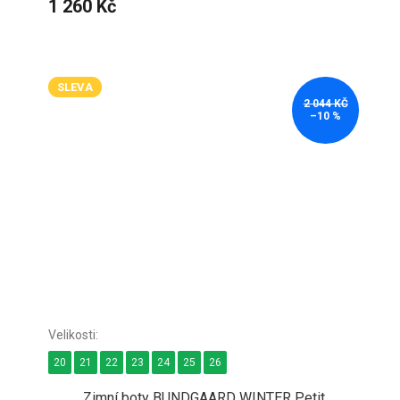
1 260 Kč
SLEVA
2 044 KČ
–10 %
20
21
22
23
24
25
26
Zimní boty BUNDGAARD WINTER Petit