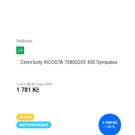
24
Zimní boty RICOSTA 73800203 450 Sympatex
1 471,90 Kč bez DPH
1 781 Kč
SLEVA
1 739 KČ
NEPROMOKAVÉ
–10 %