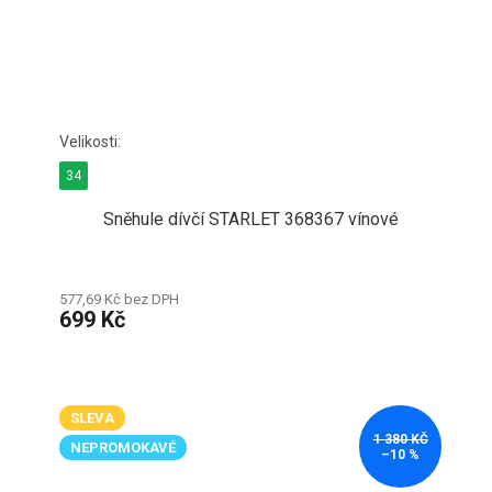
34
Sněhule dívčí STARLET 368367 vínové
577,69 Kč bez DPH
699 Kč
SLEVA
1 380 KČ
NEPROMOKAVÉ
–10 %