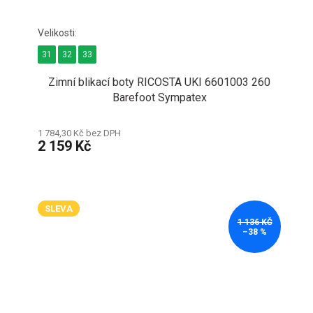
31
32
33
Zimní blikací boty RICOSTA UKI 6601003 260
Barefoot Sympatex
1 784,30 Kč bez DPH
2 159 Kč
SLEVA
1 136 KČ
–38 %