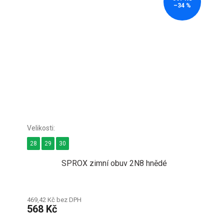
–34 %
28
29
30
SPROX zimní obuv 2N8 hnědé
469,42 Kč bez DPH
568 Kč