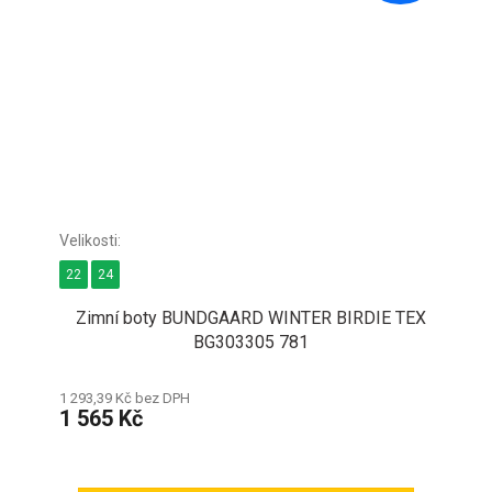
22
24
Zimní boty BUNDGAARD WINTER BIRDIE TEX
BG303305 781
1 293,39 Kč bez DPH
1 565 Kč