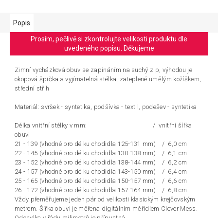
Popis
Prosím, pečlivě si zkontrolujte velikosti produktu dle
uvedeného popisu. Děkujeme
Zimní vycházková obuv se zapínáním na suchý zip, výhodou je
okopová špička a vyjímatelná stélka, zateplené umělým kožíškem,
střední střih
Materiál: svršek - syntetika, podšívka - textil, podešev - syntetika
Délka vnitřní stélky v mm: / vnitřní šířka
obuvi
21 - 139 (vhodné pro délku chodidla 125-131 mm) / 6,0 cm
22 - 145 (vhodné pro délku chodidla 130-138 mm) / 6,1 cm
23 - 152 (vhodné pro délku chodidla 138-144 mm) / 6,2 cm
24 - 157 (vhodné pro délku chodidla 143-150 mm) / 6,4 cm
25 - 165 (vhodné pro délku chodidla 150-157 mm) / 6,6 cm
26 - 172 (vhodné pro délku chodidla 157-164 mm) / 6,8 cm
Vždy přeměřujeme jeden pár od velikosti klasickým krejčovským
metrem. Šířka obuvi je měřena digitálním měřidlem Clever Mess.
Odchylka v řádu milimetrů je přípustná.