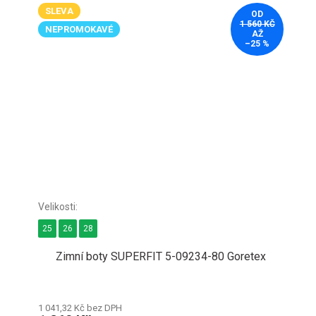
SLEVA
OD
1 560 KČ
NEPROMOKAVÉ
AŽ
–25 %
25
26
28
Zimní boty SUPERFIT 5-09234-80 Goretex
1 041,32 Kč bez DPH