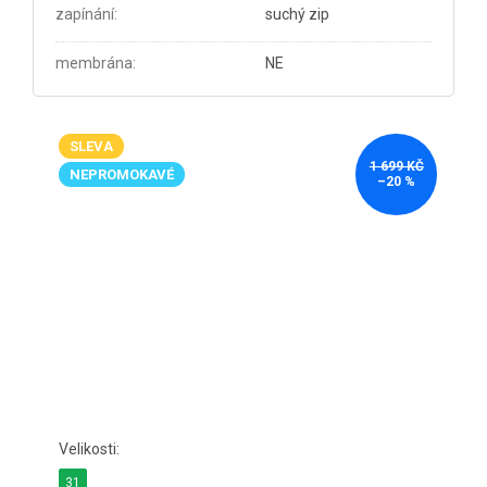
zapínání
:
suchý zip
membrána
:
NE
SLEVA
1 699 KČ
NEPROMOKAVÉ
–20 %
31