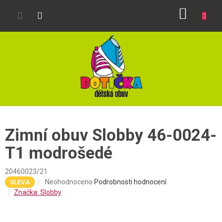
Přejít
NÁKUP
na
obsah
KOŠÍK
Zimní obuv Slobby 46-0024-
T1 modrošedé
20460023/21
Průměrné
Neohodnoceno
Podrobnosti hodnocení
SLEVA
hodnocení
Značka:
Slobby
produktu
je
0,0