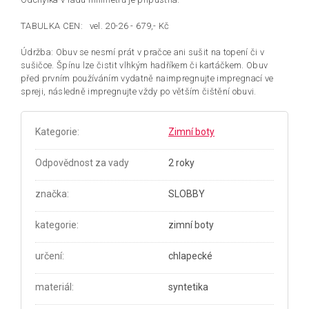
TABULKA CEN:
vel. 20-26 - 679,- Kč
Údržba: Obuv se nesmí prát v pračce ani sušit na topení či v
sušičce. Špínu lze čistit vlhkým hadříkem či kartáčkem. Obuv
před prvním používáním vydatně naimpregnujte impregnací ve
spreji, následně impregnujte vždy po větším čištění obuvi.
Kategorie
:
Zimní boty
Odpovědnost za vady
2 roky
značka
:
SLOBBY
kategorie
:
zimní boty
určení
:
chlapecké
materiál
:
syntetika