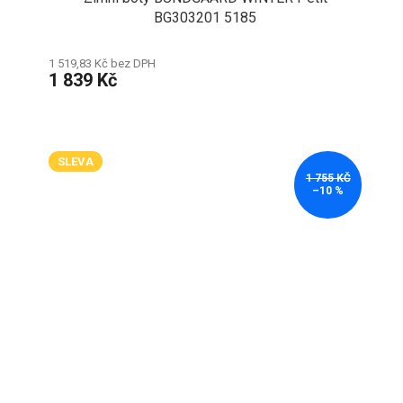
BG303201 5185
1 519,83 Kč bez DPH
1 839 Kč
SLEVA
1 755 KČ
–10 %