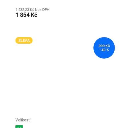
1 532,23 Kč bez DPH
1 854 Kč
SLEVA
999 KČ
–40 %