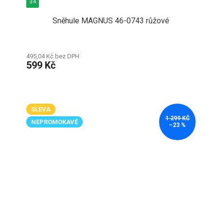
34
Sněhule MAGNUS 46-0743 růžové
495,04 Kč bez DPH
599 Kč
SLEVA
1 299 KČ
NEPROMOKAVÉ
–23 %