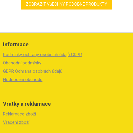
ZOBRAZIT VŠECHNY PODOBNÉ PRODUKTY
Z
á
Informace
p
a
Podmínky ochrany osobních údajů GDPR
t
í
Obchodní podmínky
GDPR Ochrana osobních údajů
Hodnocení obchodu
Vratky a reklamace
Reklamace zboží
Vrácení zboží