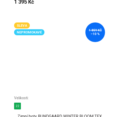
1 395 Kč
SLEVA
1 859 KČ
NEPROMOKAVÉ
–10 %
22
Zimní boty BUNDGAARD WINTER BLOOM TEX