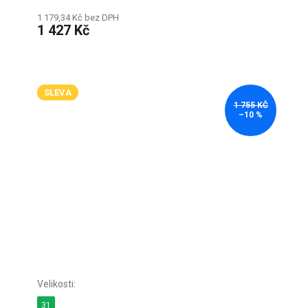
1 179,34 Kč bez DPH
1 427 Kč
SLEVA
1 755 KČ
–10 %
31