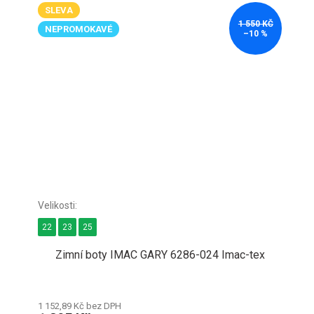
SLEVA
1 550 KČ
NEPROMOKAVÉ
–10 %
22
23
25
Zimní boty IMAC GARY 6286-024 Imac-tex
1 152,89 Kč bez DPH