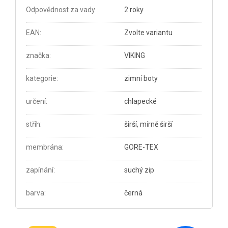
Odpovědnost za vady
2 roky
EAN
:
Zvolte variantu
značka
:
VIKING
kategorie
:
zimní boty
určení
:
chlapecké
střih
:
širší, mírně širší
membrána
:
GORE-TEX
zapínání
:
suchý zip
barva
:
černá