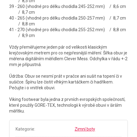
/ 8,5 cm
39 - 260 (vhodné pro délku chodidla 245-252 mm) / 8,6 cm
/ 8,7 cm
40 - 265 (vhodné pro délku chodidla 250-257 mm) / 8,7 cm
/ 8,8 cm
41 - 270 (vhodné pro délku chodidla 255-252 mm) / 8,8 cm
/ 8,9 cm
Vždy přeměřujeme jeden pár od velikosti klasickým
krejčovským metrem pro co nejpřesnější měření. Šířka obuv je
měřena digitálním měřidlem Clever Mess. Odchylka v řádu +-2
mm je přípustná.
Údržba: Obuv se nesmí prát v pračce ani sušit na topení či v
sušičce. Špínu lze čistit vlhkým kartáčkem či hadříkem.
Pečujte i o vnitřek obuvi.
Viking footwear byla jedna z prvních evropských společností,
které použily GORE-TEX, technologii k výrobě obuvi v širším
měřítku.
Kategorie
:
Zimní boty