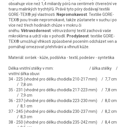
obsahuje více než 1,4 miliardy pórů na centimetr čtvereční ve
tvaru malinkých trychtýřů. Právě tyto póry dodávají textilii
GORE-TEX® její vlastnosti.
Nepromokavost
: Textilie GORE-
TEX® jsou trvale nepromokavé, takže zůstanete v suchu i po
více než třech hodinách chůze v mokru či
sněhu.
Větruvzdornost
: větruvzdorný textil zachová vaše
mikroklima a udrží vás v pohodlí.
Prodyšnost
: textilie GORE-
TEX® umožňují vlhkosti způsobené pocením odcházet ven a
pomáhají omezovat přehřívání a vlhnutí kůže.
Materiál: svršek - kůže, podšívka - textil, podešev - syntetika
Délka vnitřní stélky v mm: / šířka stélky /
vnitřní šířka obuvi
34 - 225 (vhodné pro délku chodidla 210-217 mm) / 7,7 cm
/ 7,8 cm
35 - 231 (vhodné pro délku chodidla 217-223 mm) / 7,8 cm
/ 7,9 cm
36 - 237 (vhodné pro délku chodidla 223-230 mm) / 8,0 cm
/ 8,1 cm
37 - 245 (vhodné pro délku chodidla 230-237 mm) / 8,2 cm
/ 8,3 cm
38 - 250 (vhodné pro délku chodidla 235-242 mm) / 8,4 cm