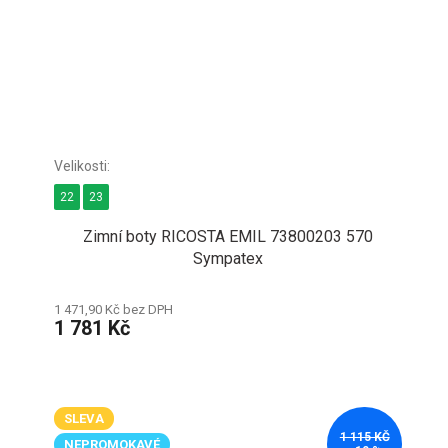
22
23
Zimní boty RICOSTA EMIL 73800203 570
Sympatex
1 471,90 Kč bez DPH
1 781 Kč
SLEVA
1 115 KČ
NEPROMOKAVÉ