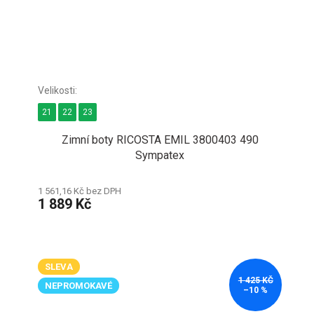
21
22
23
Zimní boty RICOSTA EMIL 3800403 490
Sympatex
1 561,16 Kč bez DPH
1 889 Kč
SLEVA
1 425 KČ
NEPROMOKAVÉ
–10 %