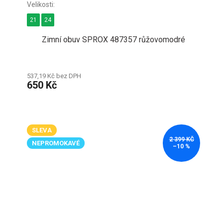
21
24
Zimní obuv SPROX 487357 růžovomodré
537,19 Kč bez DPH
650 Kč
SLEVA
2 399 KČ
NEPROMOKAVÉ
–10 %