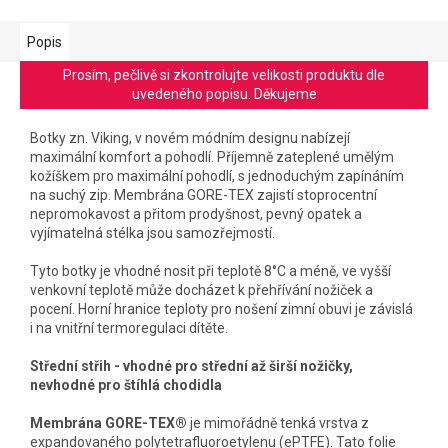
Popis
Prosím, pečlivě si zkontrolujte velikosti produktu dle
uvedeného popisu. Děkujeme
Botky zn. Viking, v novém módním designu nabízejí
maximální komfort a pohodlí. Příjemně zateplené umělým
kožíškem pro maximální pohodlí, s jednoduchým zapínáním
na suchý zip. Membrána GORE-TEX zajistí stoprocentní
nepromokavost a přitom prodyšnost, pevný opatek a
vyjímatelná stélka jsou samozřejmostí.
Tyto botky je vhodné nosit při teplotě 8°C a méně, ve vyšší
venkovní teplotě může docházet k přehřívání nožiček a
pocení. Horní hranice teploty pro nošení zimní obuvi je závislá
i na vnitřní termoregulaci dítěte.
Střední střih - vhodné pro střední až širší nožičky,
nevhodné pro štíhlá chodidla
Membrána GORE-TEX®
je mimořádně tenká vrstva z
expandovaného polytetrafluoroetylenu (ePTFE). Tato folie