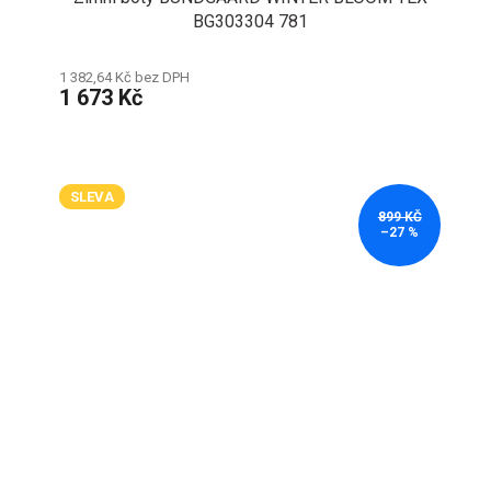
BG303304 781
1 382,64 Kč bez DPH
1 673 Kč
SLEVA
899 KČ
–27 %