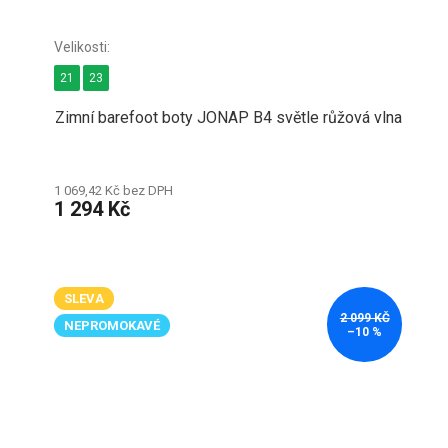
21
23
Zimní barefoot boty JONAP B4 světle růžová vlna
1 069,42 Kč bez DPH
1 294 Kč
SLEVA
2 099 KČ
NEPROMOKAVÉ
–10 %