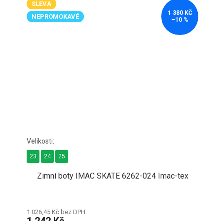
SLEVA
1 380 KČ
NEPROMOKAVÉ
–10 %
23
24
25
Zimní boty IMAC SKATE 6262-024 Imac-tex
1 026,45 Kč bez DPH
1 242 Kč