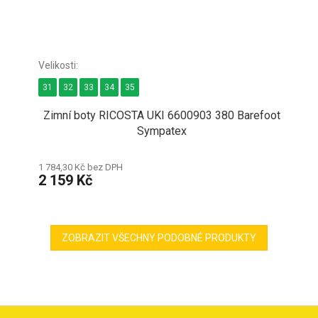
31
32
33
34
35
Zimní boty RICOSTA UKI 6600903 380 Barefoot
Sympatex
1 784,30 Kč bez DPH
2 159 Kč
ZOBRAZIT VŠECHNY PODOBNÉ PRODUKTY
Z