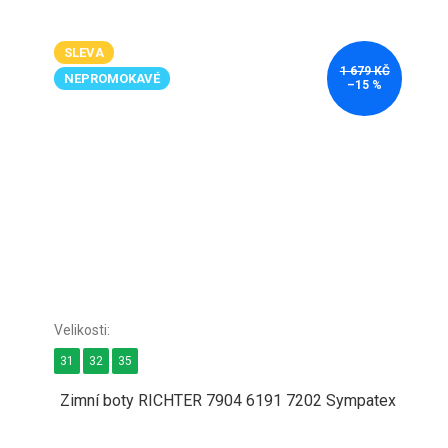
SLEVA
1 679 KČ
NEPROMOKAVÉ
–15 %
31
32
35
Zimní boty RICHTER 7904 6191 7202 Sympatex