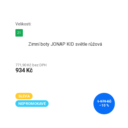
21
Zimní boty JONAP KID světle růžová
771,90 Kč bez DPH
934 Kč
SLEVA
1 979 KČ
NEPROMOKAVÉ
–10 %