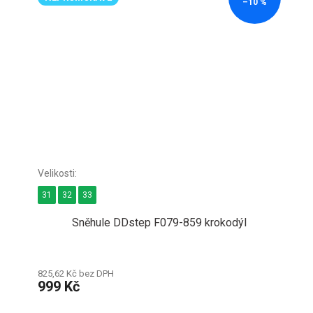
–10 %
31
32
33
Sněhule DDstep F079-859 krokodýl
825,62 Kč bez DPH
999 Kč