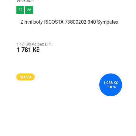
22
26
Zimní boty RICOSTA 73800202 340 Sympatex
1 471,90 Kč bez DPH
1 781 Kč
SLEVA
1 038 KČ
–10 %