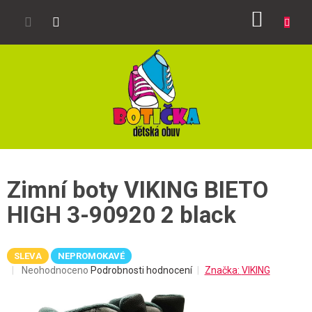
Přejít
NÁKUP
na
obsah
KOŠÍK
Zimní boty VIKING BIETO
HIGH 3-90920 2 black
SLEVA
NEPROMOKAVÉ
Průměrné
Neohodnoceno
Podrobnosti hodnocení
Značka:
VIKING
hodnocení
produktu
je