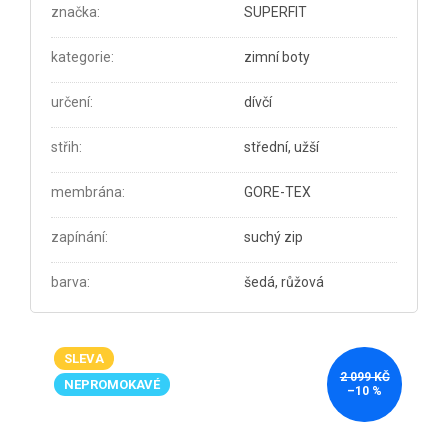
značka
:
SUPERFIT
kategorie
:
zimní boty
určení
:
dívčí
střih
:
střední, užší
membrána
:
GORE-TEX
zapínání
:
suchý zip
barva
:
šedá, růžová
SLEVA
2 099 KČ
NEPROMOKAVÉ
–10 %