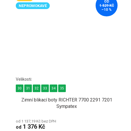
OD
NEPROMOKAVÉ
1 529 KČ
–10 %
30
31
32
33
34
35
Zimní blikací boty RICHTER 7700 2291 7201
Sympatex
od 1 137,19 Kč bez DPH
1 376 Kč
od