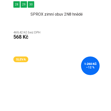
28
29
30
SPROX zimní obuv 2N8 hnědé
469,42 Kč bez DPH
568 Kč
SLEVA
1 260 KČ
–12 %