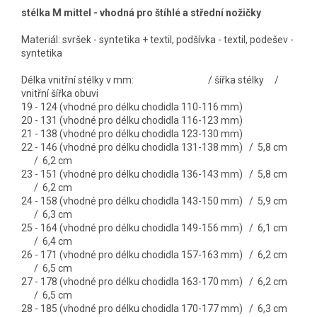
stélka M mittel - vhodná pro štíhlé a střední nožičky
Materiál: svršek - syntetika + textil, podšívka - textil, podešev -
syntetika
Délka vnitřní stélky v mm: / šířka stélky /
vnitřní šířka obuvi
19 - 124 (vhodné pro délku chodidla 110-116 mm)
20 - 131 (vhodné pro délku chodidla 116-123 mm)
21 - 138 (vhodné pro délku chodidla 123-130 mm)
22 - 146 (vhodné pro délku chodidla 131-138 mm) / 5,8 cm
/ 6,2 cm
23 - 151 (vhodné pro délku chodidla 136-143 mm) / 5,8 cm
/ 6,2 cm
24 - 158 (vhodné pro délku chodidla 143-150 mm) / 5,9 cm
/ 6,3 cm
25 - 164 (vhodné pro délku chodidla 149-156 mm) / 6,1 cm
/ 6,4 cm
26 - 171 (vhodné pro délku chodidla 157-163 mm) / 6,2 cm
/ 6,5 cm
27 - 178 (vhodné pro délku chodidla 163-170 mm) / 6,2 cm
/ 6,5 cm
28 - 185 (vhodné pro délku chodidla 170-177 mm) / 6,3 cm