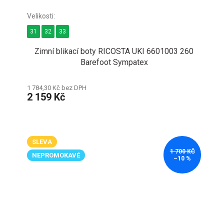
31
32
33
Zimní blikací boty RICOSTA UKI 6601003 260
Barefoot Sympatex
1 784,30 Kč bez DPH
2 159 Kč
SLEVA
1 700 KČ
NEPROMOKAVÉ
–10 %