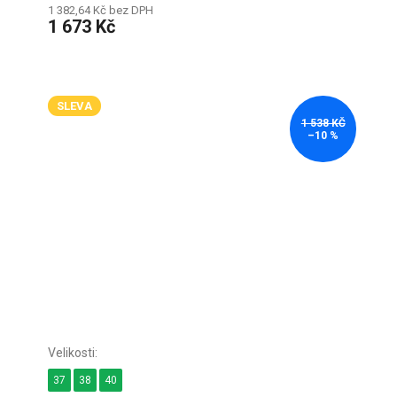
1 382,64 Kč bez DPH
1 673 Kč
SLEVA
1 538 KČ
–10 %
37
38
40