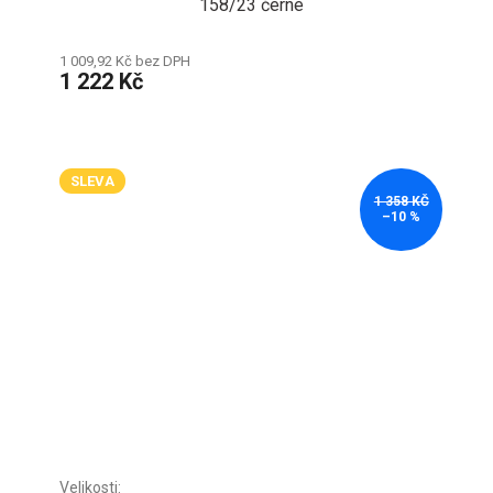
158/23 černé
1 009,92 Kč bez DPH
1 222 Kč
SLEVA
1 358 KČ
–10 %