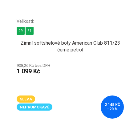
29
31
Zimní softshelové boty American Club 811/23
černé petrol
908,26 Kč bez DPH
1 099 Kč
SLEVA
2 145 KČ
NEPROMOKAVÉ
–20 %