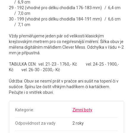
/ 6,9 cm
29 - 192 (vhodné pro délku chodidla 176-183 mm) / 6,4 cm
/ 7,0 cm
30 - 199 (vhodné pro délku chodidla 184-191 mm) / 6,6 cm
/ 7,1 cm
Vždy přeměřujeme jeden pár od velikosti klasickým
krejčovským metrem pro co nejpřesnější měření. Šířka obuv je
měřena digitálním měřidlem Clever Mess. Odchylka v řádu +-2
mm je přípustná.
TABULKA CEN:
vel. 21-23 - 1760,- Kč vel. 24-25 - 1900,-
Kč vel. 26-30 - 2030,- Kč
Údržba: Obuv se nesmí prát v pračce ani sušit na topení či v
sušičce. Špínu lze čistit vlhkým hadříkem či kartáčkem.
Pečujte i o vnitřek obuvi.
Kategorie
:
Zimní boty
Odpovědnost za vady
2 roky