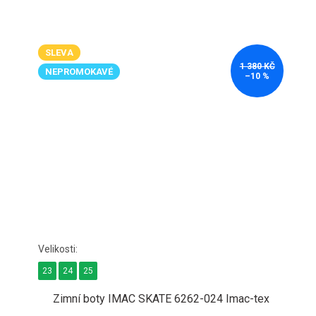
SLEVA
1 380 KČ
NEPROMOKAVÉ
–10 %
23
24
25
Zimní boty IMAC SKATE 6262-024 Imac-tex