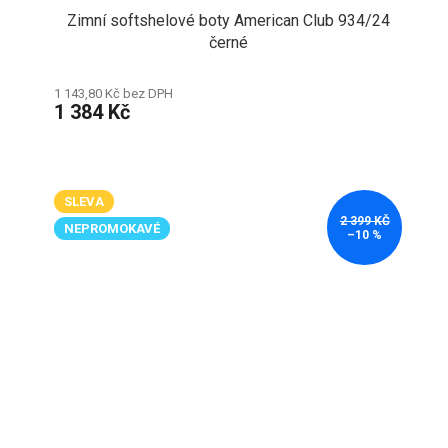
Zimní softshelové boty American Club 934/24
černé
1 143,80 Kč bez DPH
1 384 Kč
SLEVA
2 399 KČ
NEPROMOKAVÉ
–10 %