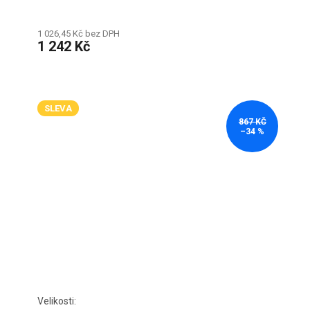
1 026,45 Kč bez DPH
1 242 Kč
SLEVA
867 KČ
–34 %