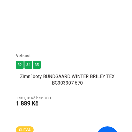
32
34
35
Zimní boty BUNDGAARD WINTER BRILEY TEX
BG303307 670
1 561,16 Kč bez DPH
1 889 Kč
SLEVA