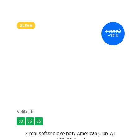
SLEVA
1 358 KČ
–10 %
33
35
36
Zimní softshelové boty American Club WT