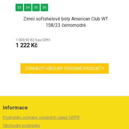
33
34
35
36
Zimní softshelové boty American Club WT
158/23 černomodré
1 009,92 Kč bez DPH
1 222 Kč
ZOBRAZIT VŠECHNY PODOBNÉ PRODUKTY
Z
á
Informace
p
a
Podmínky ochrany osobních údajů GDPR
t
í
Obchodní podmínky