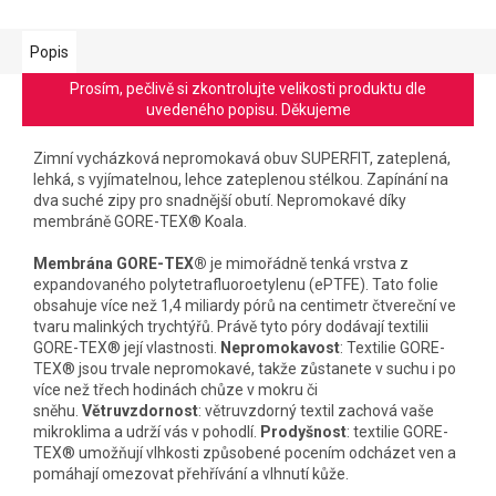
Popis
Prosím, pečlivě si zkontrolujte velikosti produktu dle
uvedeného popisu. Děkujeme
Zimní vycházková nepromokavá obuv SUPERFIT, zateplená,
lehká, s vyjímatelnou, lehce zateplenou stélkou. Zapínání na
dva suché zipy pro snadnější obutí. Nepromokavé díky
membráně GORE-TEX® Koala.
Membrána GORE-TEX®
je mimořádně tenká vrstva z
expandovaného polytetrafluoroetylenu (ePTFE). Tato folie
obsahuje více než 1,4 miliardy pórů na centimetr čtvereční ve
tvaru malinkých trychtýřů. Právě tyto póry dodávají textilii
GORE-TEX® její vlastnosti.
Nepromokavost
: Textilie GORE-
TEX® jsou trvale nepromokavé, takže zůstanete v suchu i po
více než třech hodinách chůze v mokru či
sněhu.
Větruvzdornost
: větruvzdorný textil zachová vaše
mikroklima a udrží vás v pohodlí.
Prodyšnost
: textilie GORE-
TEX® umožňují vlhkosti způsobené pocením odcházet ven a
pomáhají omezovat přehřívání a vlhnutí kůže.