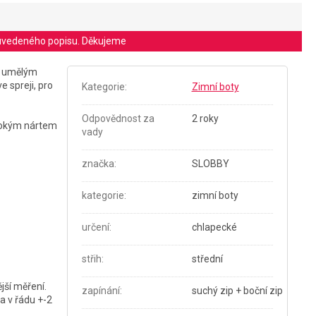
le uvedeného popisu. Děkujeme
né umělým
 spreji, pro
Kategorie
:
Zimní boty
Odpovědnost za
2 roky
ysokým nártem
vady
značka
:
SLOBBY
kategorie
:
zimní boty
určení
:
chlapecké
střih
:
střední
jší měření.
zapínání
:
suchý zip + boční zip
a v řádu +-2