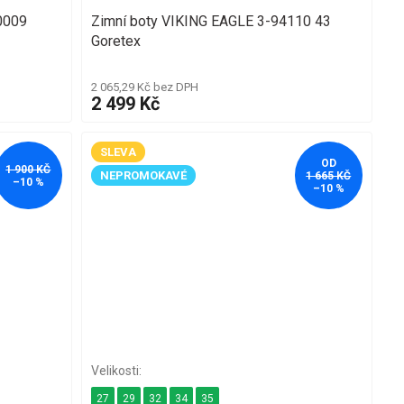
0009
Zimní boty VIKING EAGLE 3-94110 43
Goretex
2 065,29 Kč bez DPH
2 499 Kč
SLEVA
OD
1 900 KČ
NEPROMOKAVÉ
1 665 KČ
–10 %
–10 %
27
29
32
34
35