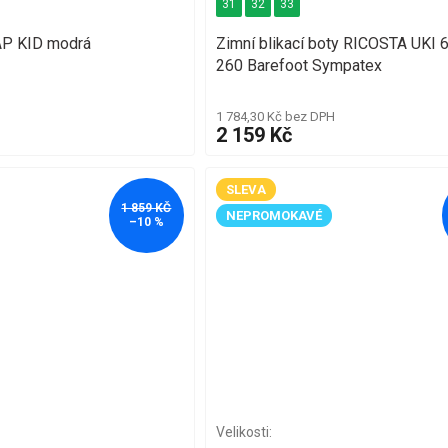
31
32
33
AP KID modrá
Zimní blikací boty RICOSTA UKI
260 Barefoot Sympatex
1 784,30 Kč bez DPH
2 159 Kč
SLEVA
1 859 KČ
NEPROMOKAVÉ
–10 %