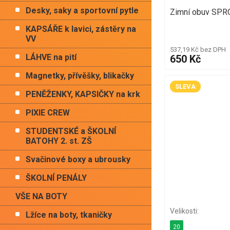
Desky, saky a sportovní pytle
Zimní obuv SPR
KAPSÁŘE k lavici, zástěry na
VV
537,19 Kč bez DPH
LÁHVE na pití
650 Kč
Magnetky, přívěšky, blikačky
SLEVA
PENĚŽENKY, KAPSIČKY na krk
PIXIE CREW
STUDENTSKÉ a ŠKOLNÍ
BATOHY 2. st. ZŠ
Svačinové boxy a ubrousky
ŠKOLNÍ PENÁLY
VŠE NA BOTY
Lžíce na boty, tkaničky
20