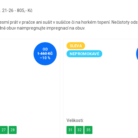
 21-26 - 805,- Kč
esmí prát v pračce ani sušit v sušičce či na horkém topení. Nečistoty od
dně obuv naimpregnujte impregnací na obuv.
SLEVA
OD
NEPROMOKAVÉ
1 460 KČ
–10 %
27
28
31
32
35