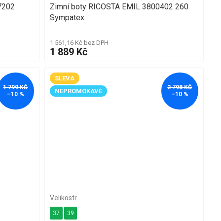
7202
Zimní boty RICOSTA EMIL 3800402 260
Sympatex
1 561,16 Kč bez DPH
1 889 Kč
SLEVA
1 799 KČ
2 798 KČ
NEPROMOKAVÉ
–10 %
–10 %
37
39