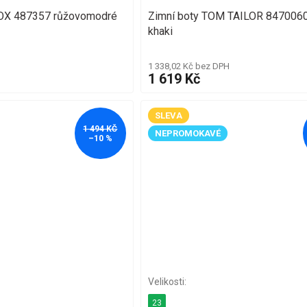
OX 487357 růžovomodré
Zimní boty TOM TAILOR 847006
khaki
1 338,02 Kč bez DPH
1 619 Kč
SLEVA
1 494 KČ
NEPROMOKAVÉ
–10 %
23