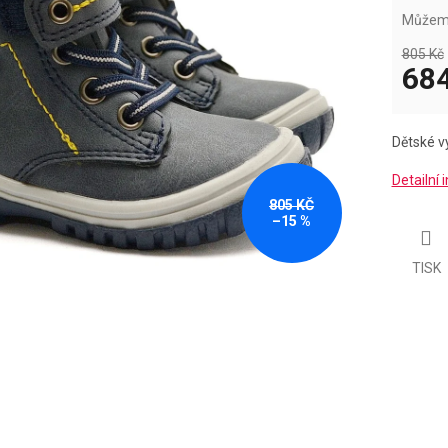
k.
Můžeme
805 Kč
684
Měrná
cena:
Dětské v
Detailní
805 KČ
–15 %
TISK