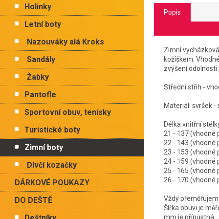
Holinky
Popis
Letní boty
Nazouváky alá Kroks
Zimní vycházková 
Sandály
kožíškem. Vhodné 
zvýšení odolnosti 
Žabky
Střední střih - vh
Pantofle
Materiál: svršek - 
Sportovní obuv, tenisky
Délka vnitřn
Turistické boty
21 - 137 (vhodné
22 - 143 (vhodné
Zimní boty
23 - 153 (vhodné
24 - 159 (vhodn
Dívčí kozačky
25 - 165 (vhodn
26 - 170 (vhodn
DÁRKOVÉ POUKAZY
Vždy přeměřujeme 
DO DEŠTĚ
Šířka obuvi je mě
Deštníky
mm je přípustná.