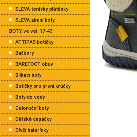
p
hvězdiče
a
SLEVA tenisky plátěnky
n
e
SLEVA zimní boty
l
BOTY ve vel. 17-43
ATTIPAS botičky
Bačkory
BAREFOOT obuv
Blikací boty
Botičky pro první krůčky
Boty do vody
Celoroční boty
Dětské capáčky
Dívčí balerínky