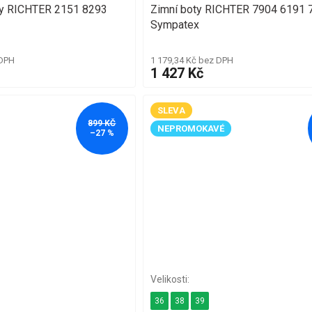
oty RICHTER 2151 8293
Zimní boty RICHTER 7904 6191 
Sympatex
 DPH
1 179,34 Kč bez DPH
1 427 Kč
SLEVA
899 KČ
NEPROMOKAVÉ
–27 %
36
38
39