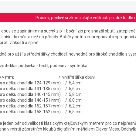
Prosím, pečlivě si zkontrolujte velikosti produktu d
obuv se zapínáním na suchý zip + boční zip pro snazší obutí, zateple
spíše do města než do přírody. Botičky nutno impregnovat impregnací ve
proti vlhkosti a špíně.
odné pro užší a střední šířky chodidel, nevhodné pro široká chodidla s v
syntetika, podšívka - textil, podešev - syntetika
í stélky v mm: / vnitřní šířka obuvi
 pro délku chodidla 124-129 mm) / 5,4 cm
 pro délku chodidla 131-135 mm) / 5,6 cm
 pro délku chodidla 140-145 mm) / 5,8 cm
é pro délku chodidla 146-151 mm) / 6,0 cm
é pro délku chodidla 152-157 mm) / 6,2 cm
é pro délku chodidla 158-162 mm) / 6,5 cm
jeden pár od velikosti klasickým krejčovským metrem pro co nejpřesně
řena v místě záprstních kloubů digitálním měřidlem Clever Mess. Odchylk