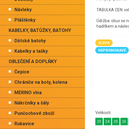
Návleky
TABULKA CEN: vel.
Pláštěnky
Údržba: obuv se n
hadříkem a násle
KABELKY, BATŮŽKY, BATOHY
Dětské batohy
SLEVA
NEPROMOKAVÉ
Kabelky a tašky
OBLEČENÍ A DOPLŇKY
Čepice
Chrániče na boty, kolena
MERINO vlna
Nákrčníky a šály
Punčochové zboží
23
24
25
26
Rukavice