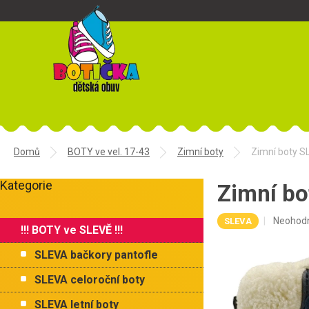
Přejít
na
obsah
Domů
BOTY ve vel. 17-43
Zimní boty
Zimní boty 
P
Kategorie
o
Zimní b
Přeskočit
s
kategorie
t
Průměr
Neohod
SLEVA
!!! BOTY ve SLEVĚ !!!
r
hodnoce
a
produkt
SLEVA bačkory pantofle
je
n
0,0
n
SLEVA celoroční boty
z
í
5
SLEVA letní boty