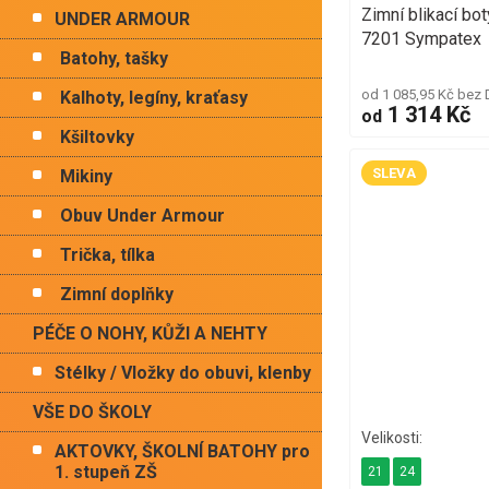
Zimní blikací b
UNDER ARMOUR
7201 Sympatex
Batohy, tašky
od 1 085,95 Kč bez
Kalhoty, legíny, kraťasy
1 314 Kč
od
Kšiltovky
SLEVA
Mikiny
Obuv Under Armour
Trička, tílka
Zimní doplňky
PÉČE O NOHY, KŮŽI A NEHTY
Stélky / Vložky do obuvi, klenby
VŠE DO ŠKOLY
AKTOVKY, ŠKOLNÍ BATOHY pro
1. stupeň ZŠ
21
24