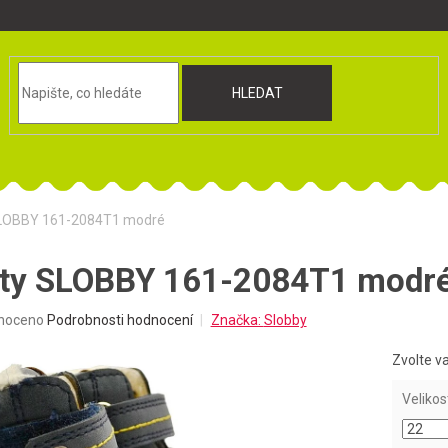
HLEDAT
SLOBBY 161-2084T1 modré
oty SLOBBY 161-2084T1 modr
né
noceno
Podrobnosti hodnocení
Značka:
Slobby
ní
u
Zvolte v
Velikos