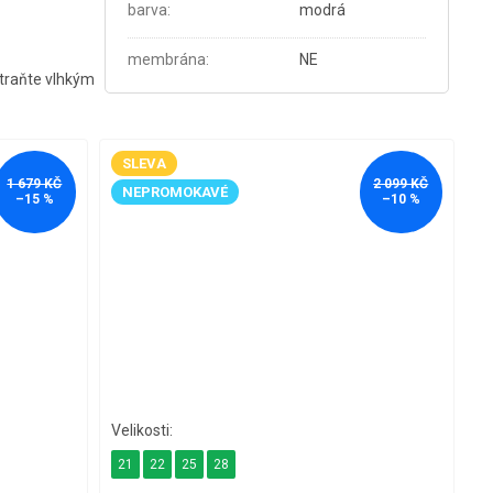
barva
:
modrá
membrána
:
NE
straňte vlhkým
SLEVA
1 679 KČ
2 099 KČ
NEPROMOKAVÉ
–15 %
–10 %
21
22
25
28