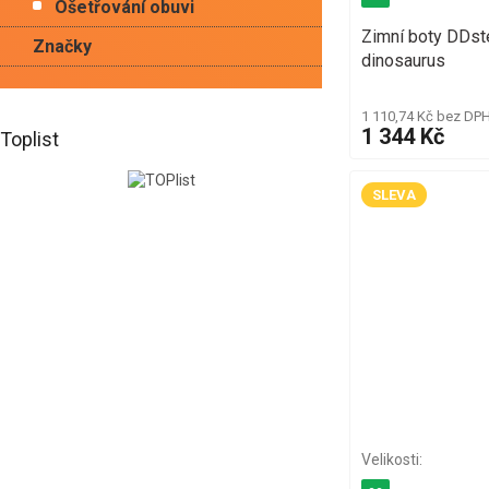
Ošetřování obuvi
Zimní boty DDs
Značky
dinosaurus
1 110,74 Kč bez DP
1 344 Kč
Toplist
SLEVA