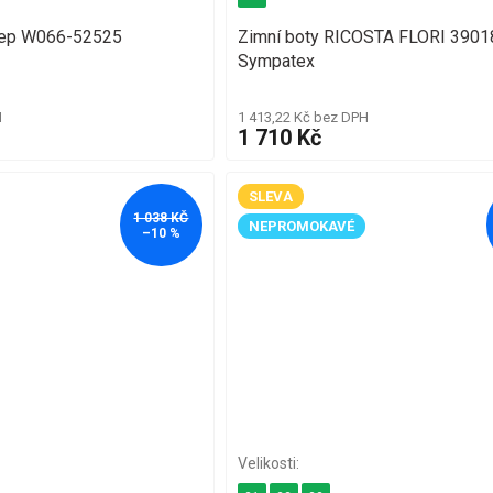
tep W066-52525
Zimní boty RICOSTA FLORI 3901
Sympatex
H
1 413,22 Kč bez DPH
1 710 Kč
SLEVA
1 038 KČ
NEPROMOKAVÉ
–10 %