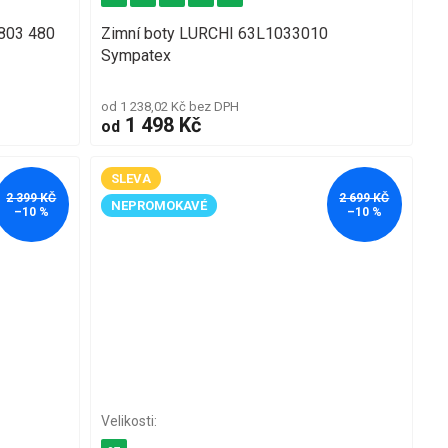
803 480
Zimní boty LURCHI 63L1033010
Sympatex
od 1 238,02 Kč bez DPH
1 498 Kč
od
SLEVA
2 399 KČ
2 699 KČ
NEPROMOKAVÉ
–10 %
–10 %