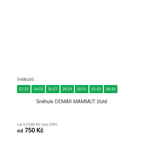
22-23
24-25
26-27
28-29
30-31
32-33
38-39
Sněhule DEMAR MAMMUT žluté
od 619,83 Kč bez DPH
750 Kč
od