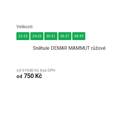
22-23
24-25
30-31
36-37
38-39
Sněhule DEMAR MAMMUT růžové
od 619,83 Kč bez DPH
750 Kč
od