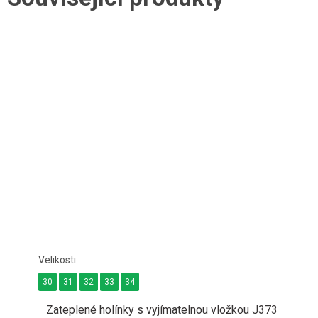
30
31
32
33
34
Zateplené holínky s vyjímatelnou vložkou J373