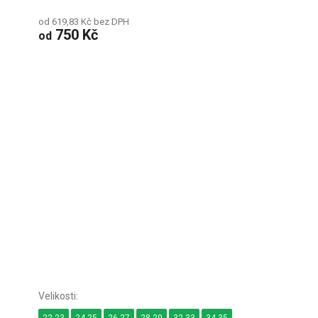
od 619,83 Kč bez DPH
750 Kč
od
22-23
24-25
26-27
28-29
32-33
34-35