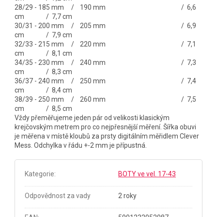
28/29 - 185 mm / 190 mm / 6,6
cm / 7,7 cm
30/31 - 200 mm / 205 mm / 6,9
cm / 7,9 cm
32/33 - 215 mm / 220 mm / 7,1
cm / 8,1 cm
34/35 - 230 mm / 240 mm / 7,3
cm / 8,3 cm
36/37 - 240 mm / 250 mm / 7,4
cm / 8,4 cm
38/39 - 250 mm / 260 mm / 7,5
cm / 8,5 cm
V
ždy přeměřujeme jeden pár od velikosti klasickým
krejčovským metrem pro co nejpřesnější měření. Šířka obuvi
je měřena v místě kloubů za prsty digitálním měřidlem Clever
Mess. Odchylka v řádu +-2 mm je přípustná.
Kategorie
:
BOTY ve vel. 17-43
Odpovědnost za vady
2 roky