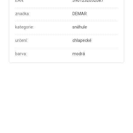
EAN
:
5901232052087
značka
:
DEMAR
kategorie
:
sněhule
určení
:
chlapecké
barva
:
modrá