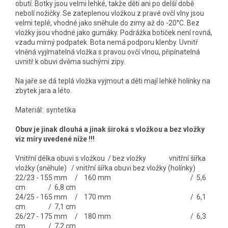
obutí. Botky jsou velmi lehké, takže děti ani po delší době
nebolí nožičky. Se zateplenou vložkou z pravé ovčí vlny jsou
velmi teplé, vhodné jako sněhule do zimy až do -20°C. Bez
vložky jsou vhodné jako gumáky. Podrážka botiček není rovná,
vzadu mírný podpatek. Bota nemá podporu klenby. Uvnitř
vlněná vyjímatelná vložka s pravou ovčí vlnou, připínatelná
uvnitř k obuvi dvěma suchými zipy.
Na jaře se dá teplá vložka vyjmout a děti mají lehké holínky na
zbytek jara a léto.
Materiál: syntetika
Obuv je jinak dlouhá a jinak široká s vložkou a bez vložky
viz míry uvedené níže !!!
Vnitřní délka obuvi s vložkou / bez vložky vnitřní šířka
vložky (sněhule) / vnitřní šířka obuvi bez vložky (holínky)
22/23 - 155 mm / 160 mm / 5,6
cm / 6,8 cm
24/25 - 165 mm / 170 mm / 6,1
cm / 7,1 cm
26/27 - 175 mm / 180 mm / 6,3
cm / 7,2 cm