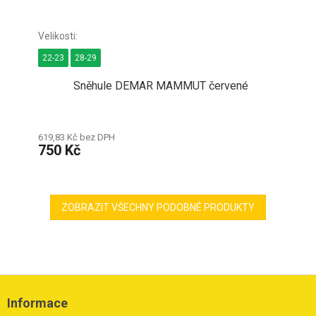
22-23
28-29
Sněhule DEMAR MAMMUT červené
619,83 Kč bez DPH
750 Kč
ZOBRAZIT VŠECHNY PODOBNÉ PRODUKTY
Z
á
Informace
p