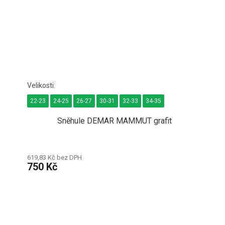
22-23
24-25
26-27
30-31
32-33
34-35
Sněhule DEMAR MAMMUT grafit
619,83 Kč bez DPH
750 Kč