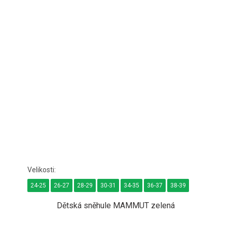
24-25
26-27
28-29
30-31
34-35
36-37
38-39
Dětská sněhule MAMMUT zelená