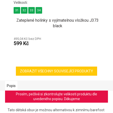
31
32
33
34
Zateplené holínky s vyjímatelnou vložkou J373
black
495,04 Kč bez DPH
599 Kč
ZOBRAZIT VŠECHNY SOUVISEJÍCÍ PRODUKTY
Popis
Prosím, pečlivě si zkontrolujte velikosti produktu dle
uvedeného popisu. Děkujeme
Tato dětská obuv je možnou alternativou k zimnímu barefoot