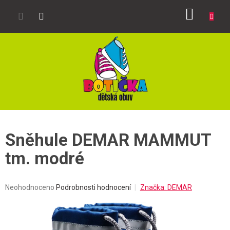
Přejít
NÁKUP
na
obsah
KOŠÍK
Sněhule DEMAR MAMMUT
tm. modré
Průměrné
Neohodnoceno
Podrobnosti hodnocení
Značka:
DEMAR
hodnocení
produktu
je
0,0