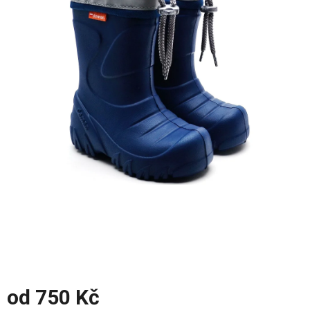
z
5
hvězdiček.
od
750 Kč