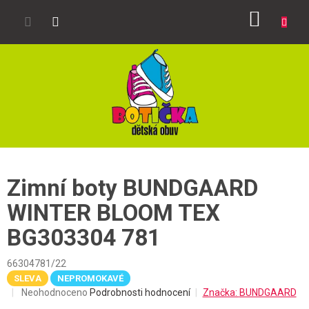
Přejít
NÁKUP
na
obsah
KOŠÍK
Zimní boty BUNDGAARD
WINTER BLOOM TEX
BG303304 781
66304781/22
SLEVA
NEPROMOKAVÉ
Průměrné
Neohodnoceno
Podrobnosti hodnocení
Značka:
BUNDGAARD
hodnocení