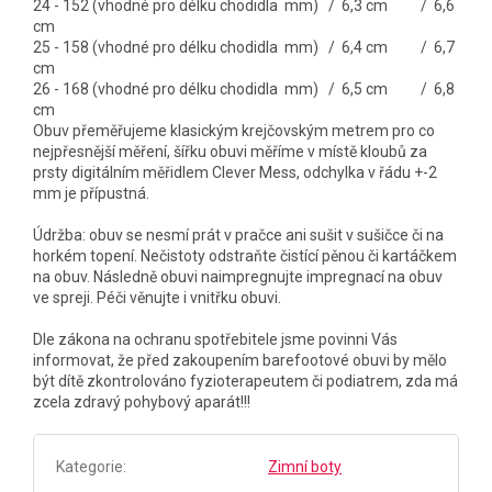
24 - 152 (vhodné pro délku chodidla mm) / 6,3 cm / 6,6
cm
25 - 158 (vhodné pro délku chodidla mm) / 6,4 cm / 6,7
cm
26 - 168 (vhodné pro délku chodidla mm) / 6,5 cm / 6,8
cm
Obuv přeměřujeme klasickým krejčovským metrem pro co
nejpřesnější měření, šířku obuvi měříme v místě kloubů za
prsty digitálním měřidlem Clever Mess, odchylka v řádu +-2
mm je přípustná.
Údržba: obuv se nesmí prát v pračce ani sušit v sušičce či na
horkém topení. Nečistoty odstraňte čistící pěnou či kartáčkem
na obuv. Následně obuvi naimpregnujte impregnací na obuv
ve spreji. Péči věnujte i vnitřku obuvi.
Dle zákona na ochranu spotřebitele jsme povinni Vás
informovat, že před zakoupením barefootové obuvi by mělo
být dítě zkontrolováno fyzioterapeutem či podiatrem, zda má
zcela zdravý pohybový aparát!!!
Kategorie
:
Zimní boty