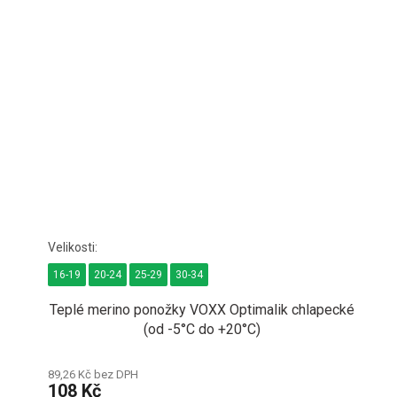
16-19
20-24
25-29
30-34
Teplé merino ponožky VOXX Optimalik chlapecké
(od -5°C do +20°C)
89,26 Kč bez DPH
108 Kč