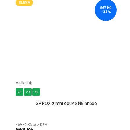
SLEVA
867 KČ
–34 %
28
29
30
SPROX zimní obuv 2N8 hnědé
469,42 Kč bez DPH