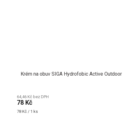
Krém na obuv SIGA Hydrofobic Active Outdoor
64,46 Kč bez DPH
78 Kč
Měrná
78 Kč / 1 ks
cena: