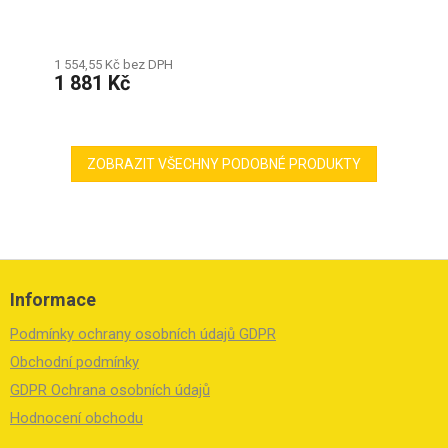
1 554,55 Kč bez DPH
1 881 Kč
ZOBRAZIT VŠECHNY PODOBNÉ PRODUKTY
Z
á
Informace
p
a
Podmínky ochrany osobních údajů GDPR
t
í
Obchodní podmínky
GDPR Ochrana osobních údajů
Hodnocení obchodu