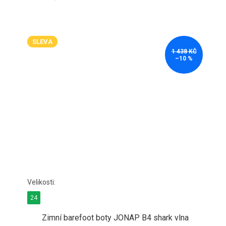
SLEVA
1 438 KČ
–10 %
24
Zimní barefoot boty JONAP B4 shark vlna