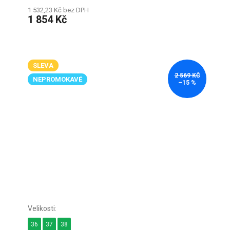
1 532,23 Kč bez DPH
1 854 Kč
SLEVA
2 569 KČ
NEPROMOKAVÉ
–15 %
36
37
38