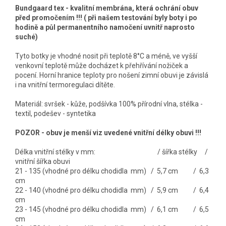
Bundgaard tex - kvalitní membrána, která ochrání obuv
před promočením !!! ( při našem testování byly boty i po
hodině a půl permanentního namočení uvnitř naprosto
suché)
Tyto botky je vhodné nosit při teplotě 8°C a méně, ve vyšší
venkovní teplotě může docházet k přehřívání nožiček a
pocení. Horní hranice teploty pro nošení zimní obuvi je závislá
i na vnitřní termoregulaci dítěte.
Materiál: svršek - kůže, podšívka 100% přírodní vlna, stélka -
textil, podešev - syntetika
POZOR - obuv je menší viz uvedené vnitřní délky obuvi !!!
Délka vnitřní stélky v mm: / šířka stélky /
vnitřní šířka obuvi
21 - 135 (vhodné pro délku chodidla mm) / 5,7 cm / 6,3
cm
22 - 140 (vhodné pro délku chodidla mm) / 5,9 cm / 6,4
cm
23 - 145 (vhodné pro délku chodidla mm) / 6,1 cm / 6,5
cm