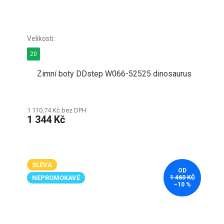
20
Zimní boty DDstep W066-52525 dinosaurus
1 110,74 Kč bez DPH
1 344 Kč
SLEVA
OD
NEPROMOKAVÉ
1 460 KČ
–10 %