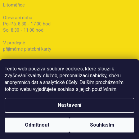
Litoměřice
Otevírací doba:
Po-Pá: 8:30 - 17:00 hod
So: 8:30 - 11:00 hod
V prodejně
přijímáme platební karty
Tento web používá soubory cookies, které slouží k
zvyšování kvality služeb, personalizaci nabídky, sběru
anonymních dat a analytické účely. Dalším procházením
tohoto webu vyjadřujete souhlas s jejich používáním.
Nastavení
Odmítnout
Souhlasím
Copyright 2026
Botička
. Všechna práva vyhrazena.