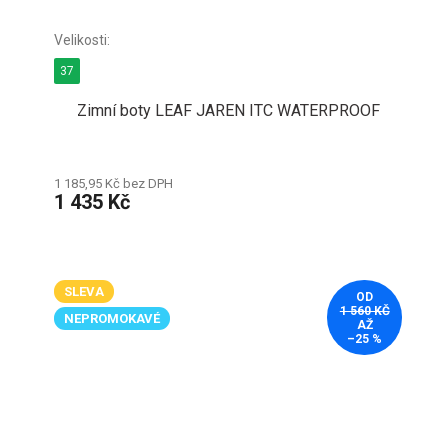
37
Zimní boty LEAF JAREN ITC WATERPROOF
1 185,95 Kč bez DPH
1 435 Kč
SLEVA
OD
1 560 KČ
NEPROMOKAVÉ
AŽ
–25 %