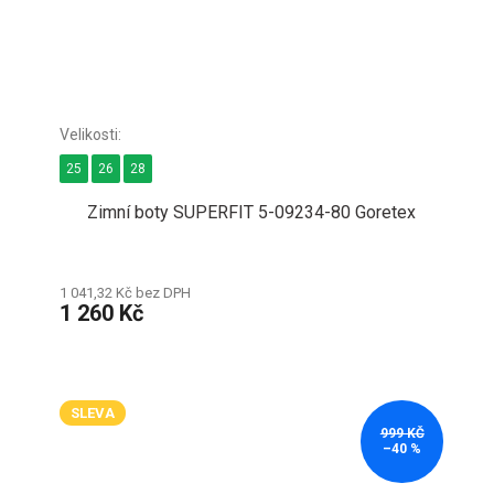
25
26
28
Zimní boty SUPERFIT 5-09234-80 Goretex
1 041,32 Kč bez DPH
1 260 Kč
SLEVA
999 KČ
–40 %