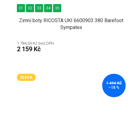
31
32
33
34
35
Zimní boty RICOSTA UKI 6600903 380 Barefoot
Sympatex
1 784,30 Kč bez DPH
2 159 Kč
SLEVA
1 494 KČ
–10 %