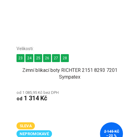
23
24
25
26
27
28
Zimní blikací boty RICHTER 2151 8293 7201
Sympatex
od 1 085,95 Kč bez DPH
1 314 Kč
od
SLEVA
2 145 KČ
NEPROMOKAVÉ
–20 %