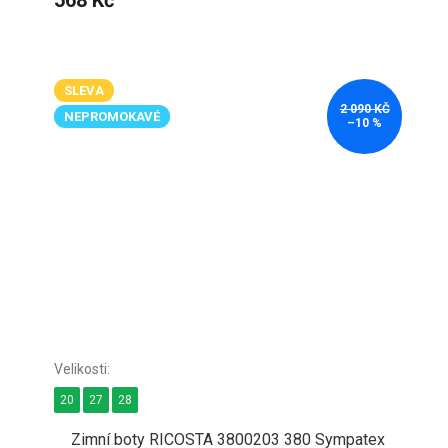
568 Kč
SLEVA
2 090 KČ
NEPROMOKAVÉ
–10 %
20
27
28
Zimní boty RICOSTA 3800203 380 Sympatex