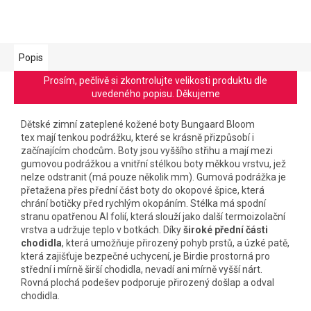
Popis
Prosím, pečlivě si zkontrolujte velikosti produktu dle
uvedeného popisu. Děkujeme
Dětské zimní zateplené kožené boty Bungaard Bloom
tex
mají tenkou podrážku, které se krásně přizpůsobí i
začínajícím chodcům
.
Boty jsou vyššího střihu a mají mezi
g
umovou podrážkou a vnitřní stélkou boty měkkou vrstvu, jež
nelze odstranit (má pouze několik mm). Gumová podrážka je
přetažena přes přední část boty do okopové špice, která
chrání botičky před rychlým okopáním. Stélka má spodní
stranu opatřenou Al folií, která slouží jako další termoizolační
vrstva a udržuje teplo v botkách.
Díky
široké přední části
chodidla
, která umožňuje přirozený pohyb prstů, a úzké patě,
která zajišťuje bezpečné uchycení, je Birdie prostorná pro
střední i mírně širší chodidla, nevadí ani mírně vyšší nárt.
Rovná plochá podešev podporuje přirozený došlap a odval
chodidla.