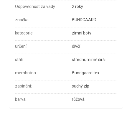
Odpovědnost za vady
2 roky
značka
:
BUNDGAARD
kategorie
:
zimní boty
určení
:
dívčí
střih
:
střední, mírně širší
membrána
:
Bundgaard tex
zapínání
:
suchý zip
barva
:
růžová