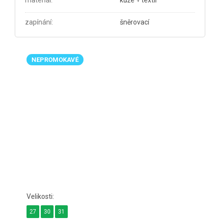
zapínání
:
šněrovací
NEPROMOKAVÉ
27
30
31