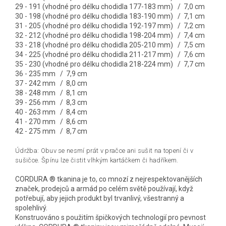
29 - 191 (vhodné pro délku chodidla 177-183 mm) / 7,0 cm
30 - 198 (vhodné pro délku chodidla 183-190 mm) / 7,1 cm
31 - 205 (vhodné pro délku chodidla 192-197 mm) / 7,2 cm
32 - 212 (vhodné pro délku chodidla 198-204 mm) / 7,4 cm
33 - 218 (vhodné pro délku chodidla 205-210 mm) / 7,5 cm
34 - 225 (vhodné pro délku chodidla 211-217 mm) / 7,6 cm
35 - 230 (vhodné pro délku chodidla 218-224 mm) / 7,7 cm
36 - 235 mm / 7,9 cm
37 - 242 mm / 8,0 cm
38 - 248 mm / 8,1 cm
39 - 256 mm / 8,3 cm
40 - 263 mm / 8,4 cm
41 - 270 mm / 8,6 cm
42 - 275 mm / 8,7 cm
Údržba: Obuv se nesmí prát v pračce ani sušit na topení či v
sušičce. Špínu lze čistit vlhkým kartáčkem či hadříkem.
CORDURA ® tkanina je to, co mnozí z nejrespektovanějších
značek, prodejců a armád po celém světě používají, když
potřebují, aby jejich produkt byl trvanlivý, všestranný a
spolehlivý.
Konstruováno s použitím špičkových technologií pro pevnost