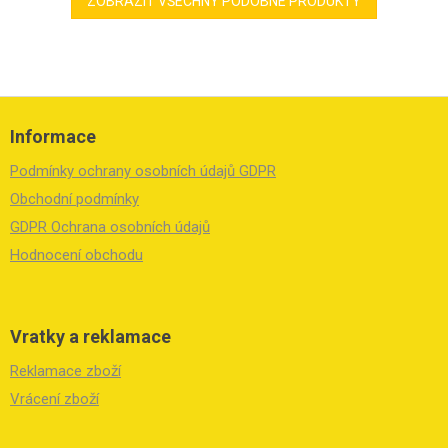
ZOBRAZIT VŠECHNY PODOBNÉ PRODUKTY
Z
á
Informace
p
a
Podmínky ochrany osobních údajů GDPR
t
í
Obchodní podmínky
GDPR Ochrana osobních údajů
Hodnocení obchodu
Vratky a reklamace
Reklamace zboží
Vrácení zboží