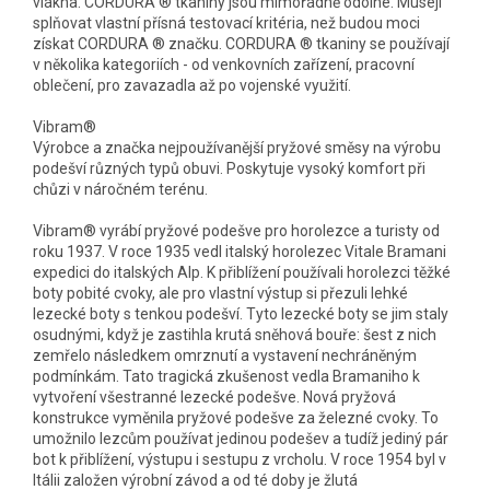
vlákna. CORDURA ® tkaniny jsou mimořádně odolné. Musejí
splňovat vlastní přísná testovací kritéria, než budou moci
získat CORDURA ® značku. CORDURA ® tkaniny se používají
v několika kategoriích - od venkovních zařízení, pracovní
oblečení, pro zavazadla až po vojenské využití.
Vibram®
Výrobce a značka nejpoužívanější pryžové směsy na výrobu
podešví různých typů obuvi. Poskytuje vysoký komfort při
chůzi v náročném terénu.
Vibram® vyrábí pryžové podešve pro horolezce a turisty od
roku 1937. V roce 1935 vedl italský horolezec Vitale Bramani
expedici do italských Alp. K přiblížení používali horolezci těžké
boty pobité cvoky, ale pro vlastní výstup si přezuli lehké
lezecké boty s tenkou podešví. Tyto lezecké boty se jim staly
osudnými, když je zastihla krutá sněhová bouře: šest z nich
zemřelo následkem omrznutí a vystavení nechráněným
podmínkám. Tato tragická zkušenost vedla Bramaniho k
vytvoření všestranné lezecké podešve. Nová pryžová
konstrukce vyměnila pryžové podešve za železné cvoky. To
umožnilo lezcům používat jedinou podešev a tudíž jediný pár
bot k přiblížení, výstupu i sestupu z vrcholu. V roce 1954 byl v
Itálii založen výrobní závod a od té doby je žlutá