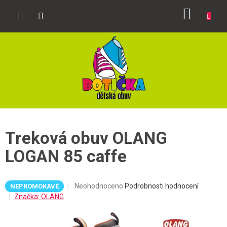
Přejít
NÁKUP
na
obsah
KOŠÍK
Treková obuv OLANG
LOGAN 85 caffe
Průměrné
Neohodnoceno
Podrobnosti hodnocení
NEPROMOKAVÉ
hodnocení
Značka:
OLANG
produktu
je
0,0