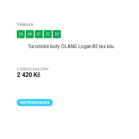
29
30
31
32
33
Turistické boty OLANG Logan.82.tex blu
2 000 Kč bez DPH
2 420 Kč
NEPROMOKAVÉ