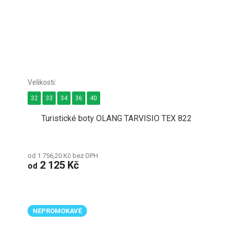
32
33
34
36
40
Turistické boty OLANG TARVISIO TEX 822
od 1 756,20 Kč bez DPH
2 125 Kč
od
NEPROMOKAVÉ