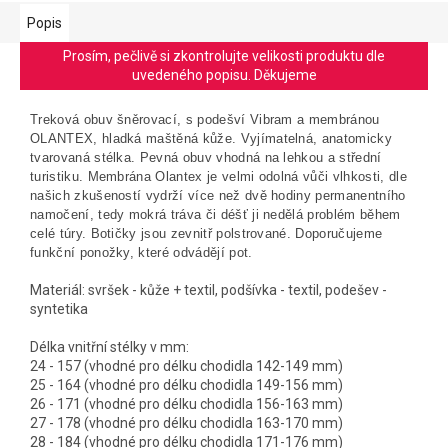
Popis
Prosím, pečlivě si zkontrolujte velikosti produktu dle
uvedeného popisu. Děkujeme
Treková obuv šněrovací, s podešví Vibram a membránou
OLANTEX, hladká maštěná kůže. Vyjímatelná, anatomicky
tvarovaná stélka.
Pevná obuv vhodná na lehkou a střední
turistiku. Membrána Olantex je velmi odolná vůči vlhkosti, dle
našich zkušeností vydrží více než dvě hodiny permanentního
namočení, tedy mokrá tráva či déšť ji nedělá problém během
celé túry. Botičky jsou zevnitř polstrované. Doporučujeme
funkční ponožky, které odvádějí pot.
Materiál: svršek - kůže + textil, podšívka - textil, podešev -
syntetika
Délka vnitřní stélky v mm:
24 - 157 (vhodné pro délku chodidla 142-149 mm)
25 - 164 (vhodné pro délku chodidla 149-156 mm)
26 - 171 (vhodné pro délku chodidla 156-163 mm)
27 - 178 (vhodné pro délku chodidla 163-170 mm)
28 - 184 (vhodné pro délku chodidla 171-176 mm)