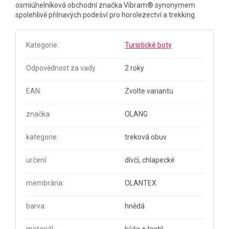
osmiúhelníková obchodní značka Vibram® synonymem
spolehlivě přilnavých podešví pro horolezectví a trekking.
Kategorie
:
Turistické boty
Odpovědnost za vady
2 roky
EAN
:
Zvolte variantu
značka
:
OLANG
kategorie
:
treková obuv
určení
:
dívčí, chlapecké
membrána
:
OLANTEX
barva
:
hnědá
materiál
:
kůže + textil