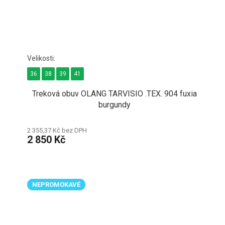
36
38
39
41
Treková obuv OLANG TARVISIO .TEX. 904 fuxia
burgundy
2 355,37 Kč bez DPH
2 850 Kč
NEPROMOKAVÉ