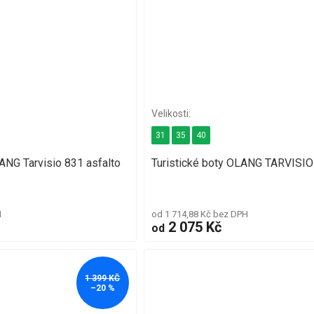
31
35
40
ANG Tarvisio 831 asfalto
Turistické boty OLANG TARVISI
H
od 1 714,88 Kč bez DPH
2 075 Kč
od
1 399 KČ
–20 %