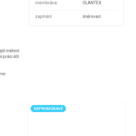
membrána
:
OLANTEX
zapínání
:
šněrovací
jší měření.
práci šití
eme
NEPROMOKAVÉ