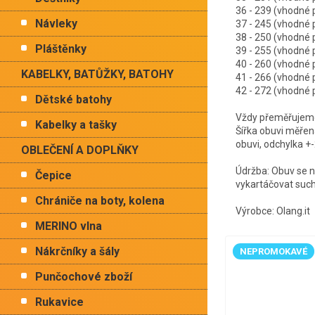
36 - 239 (vhodn
Návleky
37 - 245 (vhodn
38 - 250 (vhodn
Pláštěnky
39 - 255 (vhodn
40 - 260 (vhodn
KABELKY, BATŮŽKY, BATOHY
41 - 266 (vhodn
42 - 272 (vhodn
Dětské batohy
Vždy přeměřujeme 
Kabelky a tašky
Šířka obuvi měřen
obuvi, odchylka +
OBLEČENÍ A DOPLŇKY
Údržba: Obuv se n
Čepice
vykartáčovat suc
Chrániče na boty, kolena
Výrobce: Olang.it
MERINO vlna
Nákrčníky a šály
NEPROMOKAVÉ
Punčochové zboží
Rukavice