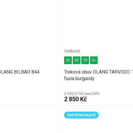
36
38
39
41
v OLANG BILBAO 844
Treková obuv OLANG TARVISIO .
fuxia burgundy
2 355,37 Kč bez DPH
2 850 Kč
NEPROMOKAVÉ