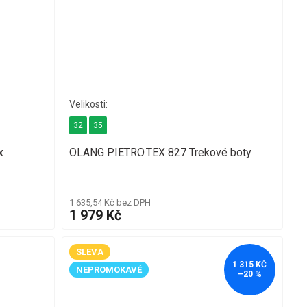
32
35
x
OLANG PIETRO.TEX 827 Trekové boty
1 635,54 Kč bez DPH
1 979 Kč
SLEVA
1 315 KČ
NEPROMOKAVÉ
–20 %