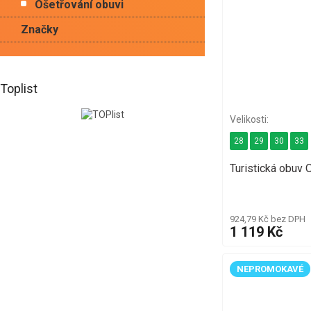
Ošetřování obuvi
Značky
Toplist
28
29
30
33
Turistická obu
924,79 Kč bez DPH
1 119 Kč
NEPROMOKAVÉ