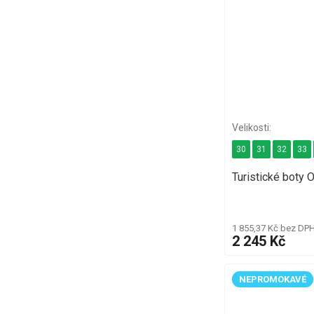
30
31
32
33
Turistické boty
1 855,37 Kč bez DP
2 245 Kč
NEPROMOKAVÉ