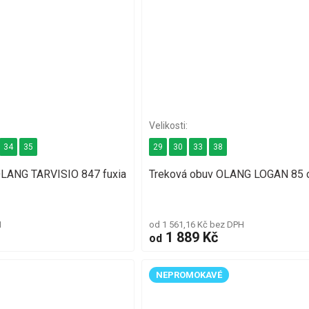
34
35
29
30
33
38
 OLANG TARVISIO 847 fuxia
Treková obuv OLANG LOGAN 85 
H
od 1 561,16 Kč bez DPH
1 889 Kč
od
NEPROMOKAVÉ