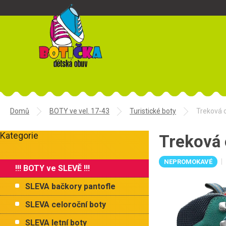
Přejít
na
obsah
Domů
BOTY ve vel. 17-43
Turistické boty
Treková 
P
Kategorie
o
Treková
Přeskočit
s
kategorie
t
NEPROMOKAVÉ
!!! BOTY ve SLEVĚ !!!
r
a
SLEVA bačkory pantofle
n
n
SLEVA celoroční boty
í
SLEVA letní boty