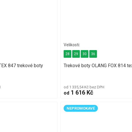
28
29
30
36
EX 847 trekové boty
Trekové boty OLANG FOX 814 te
H
od 1 335,54 Kč bez DPH
1 616 Kč
od
NEPROMOKAVÉ