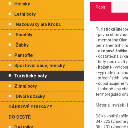
Holinky
Popis
Letní boty
Nazouváky alá Kroks
Turistická šněr
Sandály
- pevná obuv vhodn
- membrána Olantex
Žabky
permanentního nam
-
okopová špička
Pantofle
- dostatečná šířka
- boty jsou uvnitř
Sportovní obuv, tenisky
-
kožené
- vyroben
- vyjímatelná, lehc
Turistické boty
- střední střih -
vh
- doporučujeme fu
Zimní boty
- teplotně jsou v
termoregulaci dít
Dívčí kozačky
Materiál: svršek - 
DÁRKOVÉ POUKAZY
Délka vnitřní 
DO DEŠTĚ
34 - 225 (vhodn
Deštníky
35 - 231 (vhodn