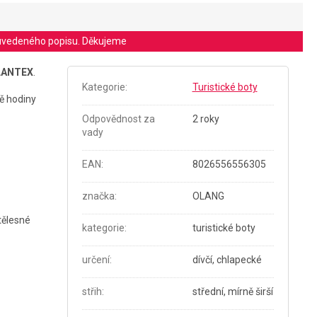
le uvedeného popisu. Děkujeme
LANTEX
.
Kategorie
:
Turistické boty
vě hodiny
Odpovědnost za
2 roky
vady
EAN
:
8026556556305
značka
:
OLANG
 tělesné
kategorie
:
turistické boty
určení
:
dívčí, chlapecké
střih
:
střední, mírně širší