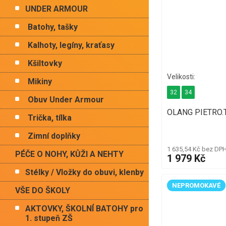
UNDER ARMOUR
Batohy, tašky
Kalhoty, legíny, kraťasy
Kšiltovky
Mikiny
32
34
Obuv Under Armour
OLANG PIETRO.T
Trička, tílka
Zimní doplňky
1 635,54 Kč bez DP
PÉČE O NOHY, KŮŽI A NEHTY
1 979 Kč
Stélky / Vložky do obuvi, klenby
NEPROMOKAVÉ
VŠE DO ŠKOLY
AKTOVKY, ŠKOLNÍ BATOHY pro
1. stupeň ZŠ