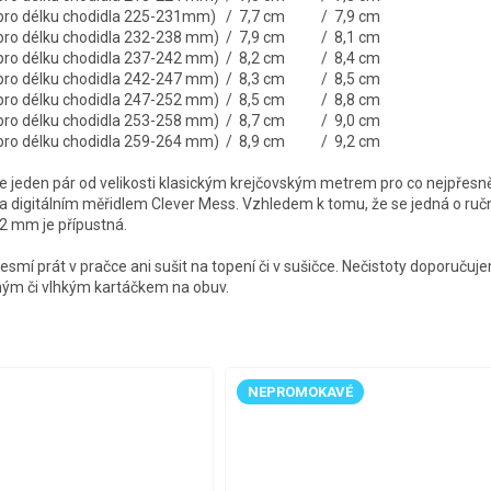
é pro délku chodidla 225-231mm) / 7,7 cm / 7,9 cm
é pro délku chodidla 232-238 mm) / 7,9 cm / 8,1 cm
é pro délku chodidla 237-242 mm) / 8,2 cm / 8,4 cm
é pro délku chodidla 242-247 mm) / 8,3 cm / 8,5 cm
é pro délku chodidla 247-252 mm) / 8,5 cm / 8,8 cm
é pro délku chodidla 253-258 mm) / 8,7 cm / 9,0 cm
é pro délku chodidla 259-264 mm) / 8,9 cm / 9,2 cm
jeden pár od velikosti klasickým krejčovským metrem pro co nejpřesně
a digitálním měřidlem Clever Mess. Vzhledem k tomu, že se jedná o ruční 
-2 mm je přípustná.
esmí prát v pračce ani sušit na topení či v sušičce. Nečistoty doporučuj
hým či vlhkým kartáčkem na obuv.
NEPROMOKAVÉ