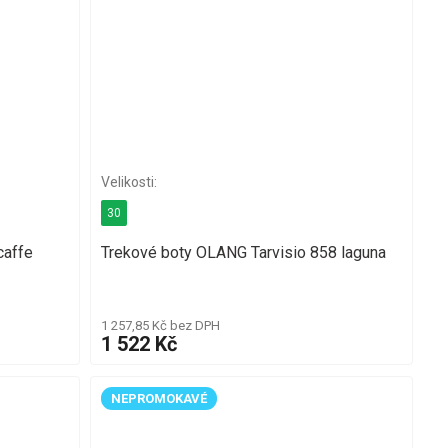
30
caffe
Trekové boty OLANG Tarvisio 858 laguna
1 257,85 Kč bez DPH
1 522 Kč
NEPROMOKAVÉ