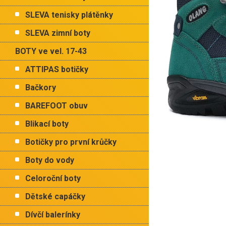
p
a
SLEVA tenisky plátěnky
n
e
SLEVA zimní boty
l
BOTY ve vel. 17-43
ATTIPAS botičky
Bačkory
BAREFOOT obuv
Blikací boty
Botičky pro první krůčky
Boty do vody
Celoroční boty
Dětské capáčky
Dívčí balerínky