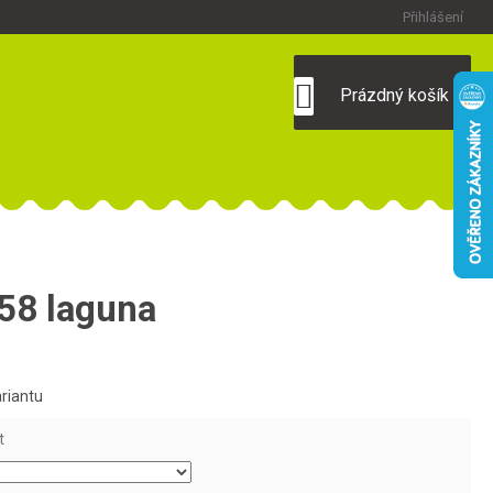
Přihlášení
NÁKUPNÍ
Prázdný košík
KOŠÍK
58 laguna
ariantu
t