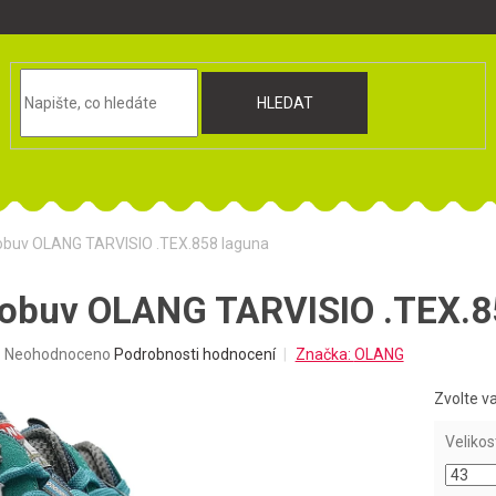
HLEDAT
obuv OLANG TARVISIO .TEX.858 laguna
 obuv OLANG TARVISIO .TEX.8
Průměrné
Neohodnoceno
Podrobnosti hodnocení
Značka:
OLANG
hodnocení
produktu
Zvolte v
je
0,0
Velikos
z
5