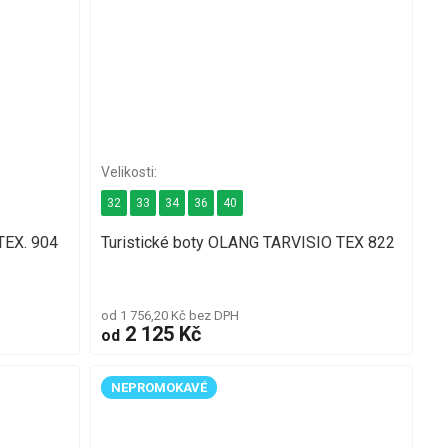
32
33
34
36
40
TEX. 904
Turistické boty OLANG TARVISIO TEX 822
od 1 756,20 Kč bez DPH
2 125 Kč
od
NEPROMOKAVÉ