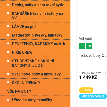
Desky, saky a sportovní pytle
KAPSÁŘE k lavici, zástěry na
VV
LÁHVE na pití
Magnetky, přívěšky, blikačky
PENĚŽENKY, KAPSIČKY na krk
27
28
PIXIE CREW
Trekové boty OL
STUDENTSKÉ a ŠKOLNÍ
BATOHY 2. st. ZŠ
1 197,52 Kč bez DP
Svačinové boxy a ubrousky
1 449 Kč
ŠKOLNÍ PENÁLY
SLEVA
VŠE NA BOTY
NEPROMOKAVÉ
Lžíce na boty, tkaničky