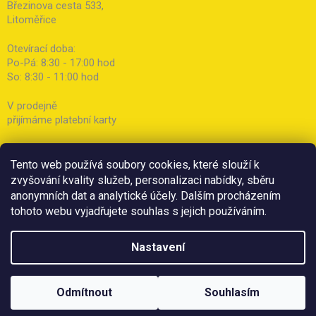
Březinova cesta 533,
Litoměřice
Otevírací doba:
Po-Pá: 8:30 - 17:00 hod
So: 8:30 - 11:00 hod
V prodejně
přijímáme platební karty
Tento web používá soubory cookies, které slouží k
zvyšování kvality služeb, personalizaci nabídky, sběru
anonymních dat a analytické účely. Dalším procházením
tohoto webu vyjadřujete souhlas s jejich používáním.
Nastavení
Odmítnout
Souhlasím
Copyright 2026
Botička
. Všechna práva vyhrazena.