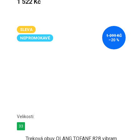
1 522 Kč
SLEVA
1 099 KČ
NEPROMOKAVÉ
–20 %
33
Treková obuv OLANG TOFANE 828 vibram