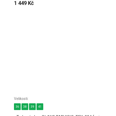
1 449 Kč
36
38
39
41