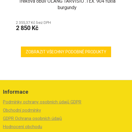
Treková obuv OLANG TARVISIO .TEX. 904 fuxia
burgundy
2 355,37 Kč bez DPH
2 850 Kč
ZOBRAZIT VŠECHNY PODOBNÉ PRODUKTY
Z
á
Informace
p
a
Podmínky ochrany osobních údajů GDPR
t
í
Obchodní podmínky
GDPR Ochrana osobních údajů
Hodnocení obchodu