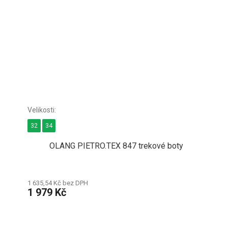
32
34
OLANG PIETRO.TEX 847 trekové boty
1 635,54 Kč bez DPH
1 979 Kč