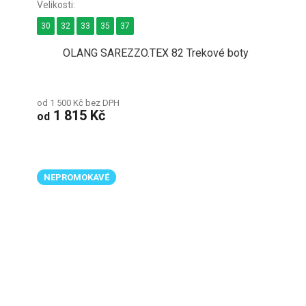
30
32
33
35
37
OLANG SAREZZO.TEX 82 Trekové boty
od 1 500 Kč bez DPH
1 815 Kč
od
NEPROMOKAVÉ