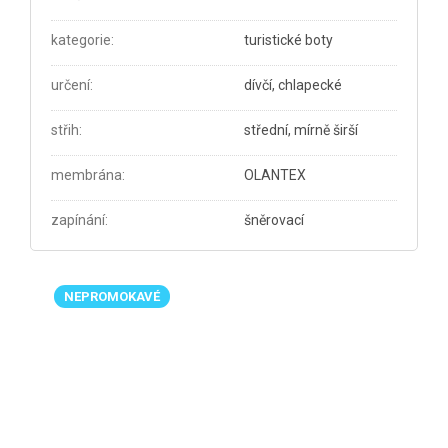
kategorie
:
turistické boty
určení
:
dívčí, chlapecké
střih
:
střední, mírně širší
membrána
:
OLANTEX
zapínání
:
šněrovací
NEPROMOKAVÉ