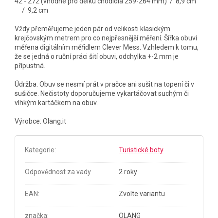
42 - 272 (vhodné pro délku chodidla 259-264 mm) / 8,9 cm
/ 9,2 cm
Vždy přeměřujeme jeden pár od velikosti klasickým
krejčovským metrem pro co nejpřesnější měření. Šířka obuvi
měřena digitálním měřidlem Clever Mess. Vzhledem k tomu,
že se jedná o ruční práci šití obuvi, odchylka +-2 mm je
přípustná.
Údržba: Obuv se nesmí prát v pračce ani sušit na topení či v
sušičce. Nečistoty doporučujeme vykartáčovat suchým či
vlhkým kartáčkem na obuv.
Výrobce: Olang.it
Kategorie
:
Turistické boty
Odpovědnost za vady
2 roky
EAN
:
Zvolte variantu
značka
:
OLANG