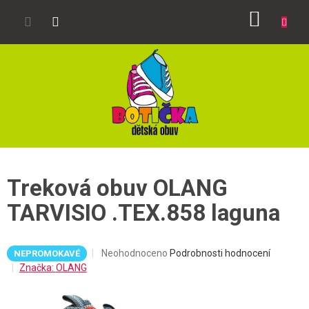
Přejít
NÁKUP
na
obsah
KOŠÍK
Treková obuv OLANG
TARVISIO .TEX.858 laguna
Průměrné
Neohodnoceno
Podrobnosti hodnocení
NEPROMOKAVÉ
hodnocení
Značka:
OLANG
produktu
je
0,0