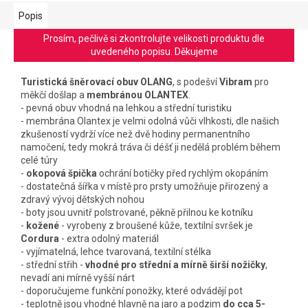
Popis
Prosím, pečlivě si zkontrolujte velikosti produktu dle
uvedeného popisu. Děkujeme
Turistická šněrovací obuv OLANG
, s podešví
Vibram
pro
měkčí došlap a
membránou OLANTEX
.
- pevná obuv vhodná na lehkou a střední turistiku
- membrána Olantex je velmi odolná vůči vlhkosti, dle našich
zkušeností vydrží více než dvě hodiny permanentního
namočení, tedy mokrá tráva či déšť ji nedělá problém během
celé túry
-
okopová špička
ochrání botičky před rychlým okopáním
- dostatečná šířka v místě pro prsty
umožňuje přirozený a
zdravý vývoj
dětských nohou
- boty jsou uvnitř polstrované, pěkně přilnou ke kotníku
-
kožené
- vyrobeny z broušené kůže, textilní svršek je
Cordura
- extra odolný materiál
- vyjímatelná, lehce tvarovaná, textilní stélka
- střední střih -
vhodné pro střední a mírně širší nožičky
,
nevadí ani mírně vyšší nárt
- doporučujeme funkční ponožky, které odvádějí pot
- teplotně jsou vhodné hlavně na jaro a podzim
do cca 5-