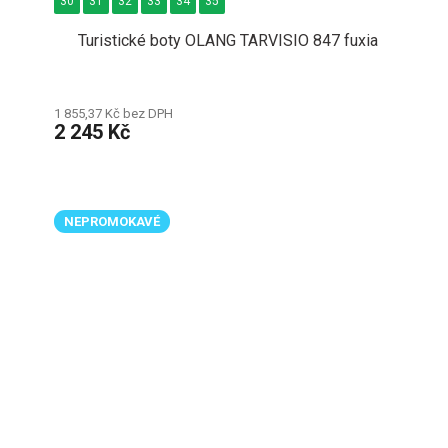
30
31
32
33
34
35
Turistické boty OLANG TARVISIO 847 fuxia
1 855,37 Kč bez DPH
2 245 Kč
NEPROMOKAVÉ