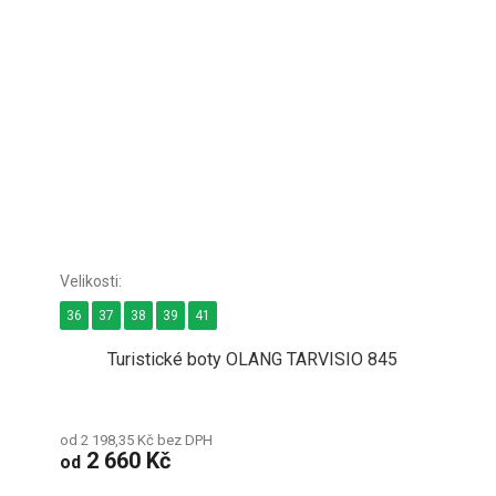
36
37
38
39
41
Turistické boty OLANG TARVISIO 845
od 2 198,35 Kč bez DPH
2 660 Kč
od