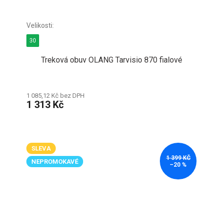
30
Treková obuv OLANG Tarvisio 870 fialové
1 085,12 Kč bez DPH
1 313 Kč
SLEVA
1 399 KČ
NEPROMOKAVÉ
–20 %