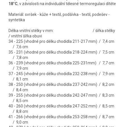
18°C
, v závislosti na individuální tělesné termoregulaci dítěte
Materiál: svršek - kůže + textil, podšívka - textil, podešev -
syntetika
Délka vnitřní stélky v mm: / šířka stélky
/ vnitřní šířka obuvi
34 - 225 (vhodné pro délku chodidla 211-217 mm) / 7,4 cm
/ 7,6 cm
35 - 231 (vhodné pro délku chodidla 218-224 mm) / 7,5 cm
/ 7,8 cm
36 - 239 (vhodné pro délku chodidla 225-231mm) / 7,7 cm
/ 7,9 cm
37 - 245 (vhodné pro délku chodidla 232-238 mm) / 7,9 cm
/ 8,1 cm
38 - 250 (vhodné pro délku chodidla 237-242 mm) / 8,2 cm
/ 8,4 cm
39 - 255 (vhodné pro délku chodidla 242-247 mm) / 8,3 cm
/ 8,5 cm
40 - 260 (vhodné pro délku chodidla 247-252 mm) / 8,5 cm
/ 8,8 cm
41 - 266 (vhodné pro délku chodidla 253-258 mm) / 8,7 cm
/ 9,0 cm