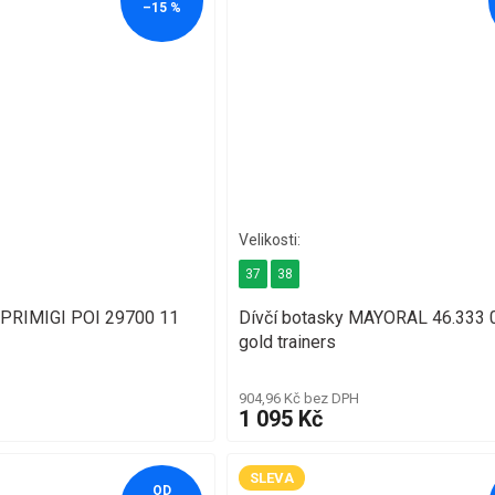
–15 %
37
38
ky PRIMIGI POI 29700 11
Dívčí botasky MAYORAL 46.333 
gold trainers
904,96 Kč bez DPH
1 095 Kč
SLEVA
OD