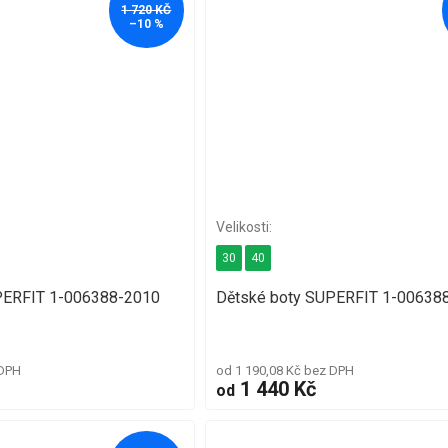
1 720 KČ
–10 %
30
40
PERFIT 1-006388-2010
Dětské boty SUPERFIT 1-00638
 DPH
od 1 190,08 Kč bez DPH
1 440 Kč
od