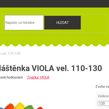
HLEDAT
 vel. 110-130
láštěnka VIOLA vel. 110-130
osti hodnocení
Značka:
VIOLA
Zvolte v
Velikos