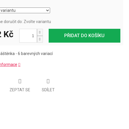
 doručit do:
Zvolte variantu
 Kč
PŘIDAT DO KOŠÍKU
láštěnka - 6 barevných variací
 informace
ZEPTAT SE
SDÍLET