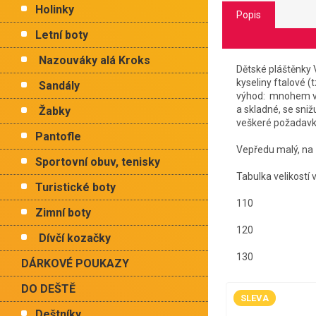
Holinky
Popis
Letní boty
Nazouváky alá Kroks
Dětské pláštěnky 
kyseliny ftalové (
Sandály
výhod: mnohem vět
a skladné, se sniž
Žabky
veškeré požadavk
Pantofle
Vepředu malý, na 
Sportovní obuv, tenisky
Tabulka velikostí
Turistické boty
110 5
Zimní boty
120 5
Dívčí kozačky
130 5
DÁRKOVÉ POUKAZY
DO DEŠTĚ
SLEVA
Deštníky