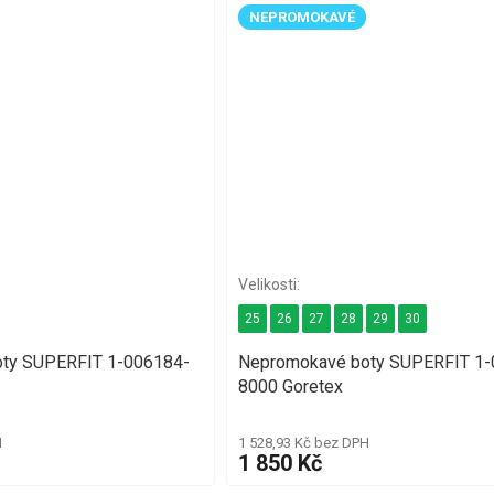
NEPROMOKAVÉ
25
26
27
28
29
30
ty SUPERFIT 1-006184-
Nepromokavé boty SUPERFIT 1-
8000 Goretex
H
1 528,93 Kč bez DPH
1 850 Kč