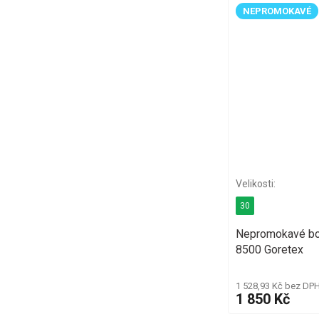
NEPROMOKAVÉ
30
Nepromokavé bo
8500 Goretex
1 528,93 Kč bez DP
1 850 Kč