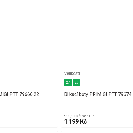
27
29
IMIGI PTT 79666 22
Blikací boty PRIMIGI PTT 79674
H
990,91 Kč bez DPH
1 199 Kč