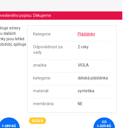
le uvedeného popisu. Děkujeme
ahuje estery
u dalších
Kategorie
:
Pláštěnky
nky jsou lehké
 období, splňuje
Odpovědnost za
2 roky
vady
značka
:
VIOLA
kategorie
:
dětská pláštěnka
materiál
:
syntetika
membrána
:
NE
SLEVA
OD
1 289 KČ
1 239 KČ