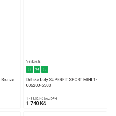
33
34
35
 Bronze
Dětské boty SUPERFIT SPORT MINI 1-
006203-5500
1 438,02 Kč bez DPH
1 740 Kč