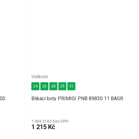
24
26
28
29
31
 00
Blikací boty PRIMIGI PNB 89830 11 BAGR
1 004,13 Kč bez DPH
1 215 Kč