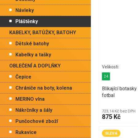
Návleky
Pláštěnky
KABELKY, BATŮŽKY, BATOHY
Dětské batohy
Kabelky a tašky
OBLEČENÍ A DOPLŇKY
Čepice
24
Chrániče na boty, kolena
Blikající botas
fotbal
MERINO vlna
Nákrčníky a šály
723,14 Kč bez DPH
875 Kč
Punčochové zboží
Rukavice
SLEVA