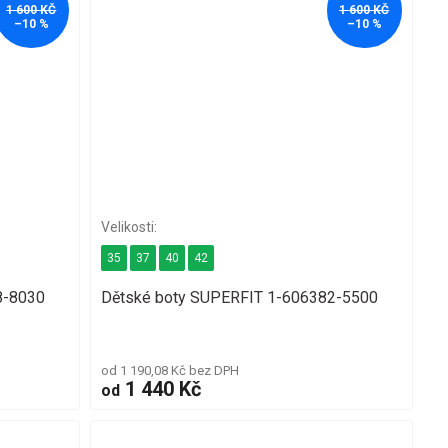
1 600 KČ
1 600 KČ
–10 %
–10 %
35
37
40
42
8-8030
Dětské boty SUPERFIT 1-606382-5500
od 1 190,08 Kč bez DPH
1 440 Kč
od