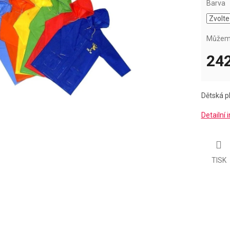
Barva
Můžeme
242
Měrná
cena:
Dětská p
Detailní
TISK