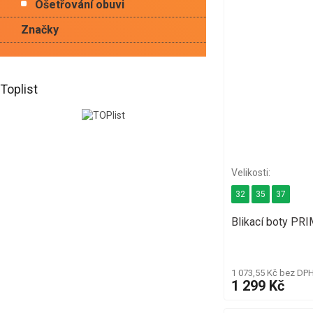
Ošetřování obuvi
Značky
Toplist
32
35
37
Blikací boty PR
1 073,55 Kč bez DP
1 299 Kč