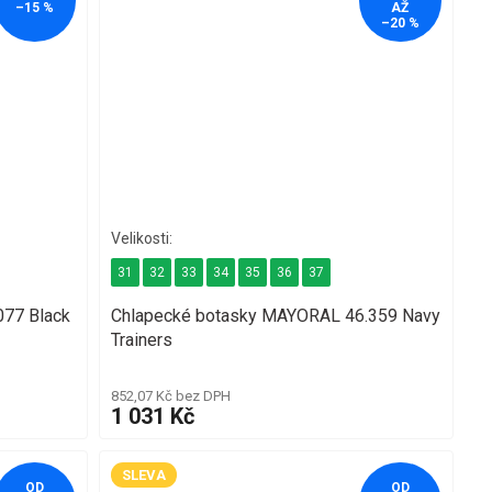
–15 %
AŽ
–20 %
31
32
33
34
35
36
37
077 Black
Chlapecké botasky MAYORAL 46.359 Navy
Trainers
852,07 Kč bez DPH
1 031 Kč
SLEVA
OD
OD