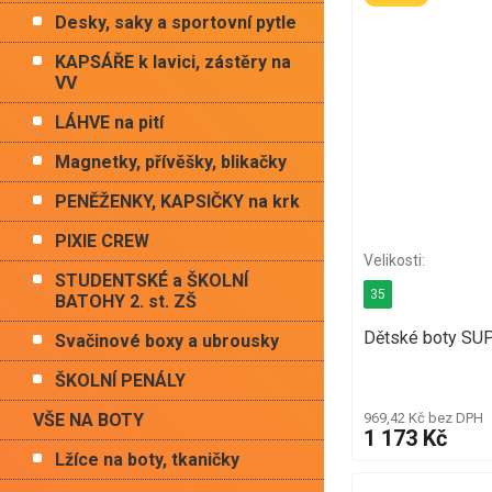
Desky, saky a sportovní pytle
KAPSÁŘE k lavici, zástěry na
VV
LÁHVE na pití
Magnetky, přívěšky, blikačky
PENĚŽENKY, KAPSIČKY na krk
PIXIE CREW
STUDENTSKÉ a ŠKOLNÍ
35
BATOHY 2. st. ZŠ
Dětské boty SU
Svačinové boxy a ubrousky
ŠKOLNÍ PENÁLY
VŠE NA BOTY
969,42 Kč bez DPH
1 173 Kč
Lžíce na boty, tkaničky