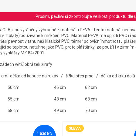
Prosím, pečlivě si zkontrolujte velikosti produktu d
VIOLA jsou vyráběny výhradně z materiálu PEVA . Tento materiál neobs
tzv. ftaláty) používané k měkčení PVC. Materiál PEVA má oproti PVC i řad
ší pevnost v tahu než klasické PVC, téměř poloviční hmotnost , pláště
ující se teplotou netuhne jako PVC, proto pláštěnky lze použít i v zimním
y vyhlášky MZ 84/2001.
zádech větší obrázek žirafy
 v cm: délka od kapuce na rukáv / šířka přes prsa / délka od krku dolů
0 cm 46 cm 62 cm
5 cm 48 cm 68 cm
8 cm 49 cm 70 cm
SLEVA
1 030 KČ