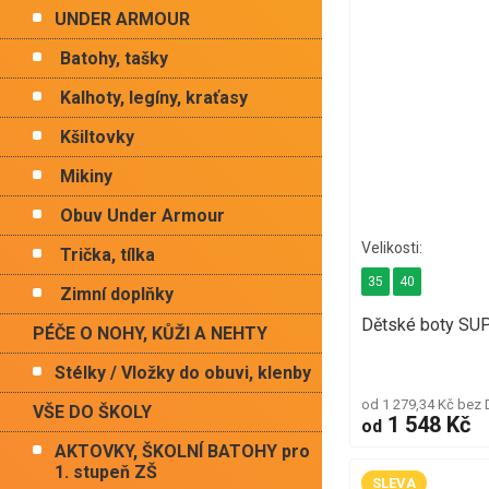
UNDER ARMOUR
Batohy, tašky
Kalhoty, legíny, kraťasy
Kšiltovky
Mikiny
Obuv Under Armour
Trička, tílka
35
40
Zimní doplňky
Dětské boty SU
PÉČE O NOHY, KŮŽI A NEHTY
Stélky / Vložky do obuvi, klenby
od 1 279,34 Kč bez
VŠE DO ŠKOLY
1 548 Kč
od
AKTOVKY, ŠKOLNÍ BATOHY pro
1. stupeň ZŠ
SLEVA