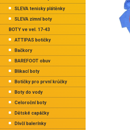
p
hvězdiček.
a
SLEVA tenisky plátěnky
n
e
SLEVA zimní boty
l
BOTY ve vel. 17-43
ATTIPAS botičky
Bačkory
BAREFOOT obuv
Blikací boty
Botičky pro první krůčky
Boty do vody
Celoroční boty
Dětské capáčky
Dívčí balerínky