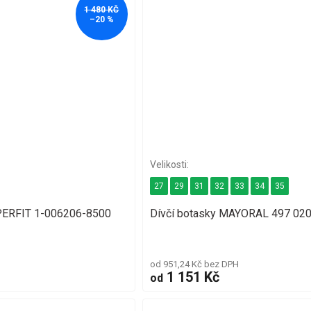
1 480 KČ
–20 %
27
29
31
32
33
34
35
PERFIT 1-006206-8500
Dívčí botasky MAYORAL 497 020
od 951,24 Kč bez DPH
1 151 Kč
od