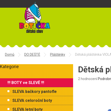
Přejít
na
obsah
Domů
DO DEŠTĚ
Pláštěnky
Dětská pláštěnka VIOLA
P
Kategorie
o
Dětská p
Přeskočit
s
kategorie
t
Průměrné
2 hodnocení
Podrobn
!!! BOTY ve SLEVĚ !!!
r
hodnocení
produktu
a
SLEVA bačkory pantofle
je
n
5,0
n
SLEVA celoroční boty
z
í
5
SLEVA letní boty