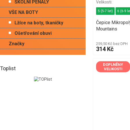
ŠKOLNÍ PENÁLY
5 (5-7 let)
6 (6-9 le
VŠE NA BOTY
Čepice Mikropo
Lžíce na boty, tkaničky
Mountains
Ošetřování obuvi
Značky
259,50 Kč bez DPH
314 Kč
DOPLNĚNY
Toplist
VELIKOSTI