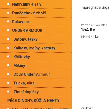
Nákrčníky a šály
Impregnace Siga
Punčochové zboží
Rukavice
127,27 Kč bez DPH
154 Kč
UNDER ARMOUR
Měrná
154 Kč / 1 ks
Batohy, tašky
cena:
Kalhoty, legíny, kraťasy
Kšiltovky
Mikiny
Obuv Under Armour
Trička, tílka
Zimní doplňky
PÉČE O NOHY, KŮŽI A NEHTY