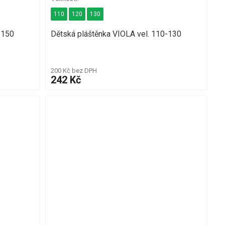
110
120
130
-150
Dětská pláštěnka VIOLA vel. 110-130
200 Kč bez DPH
242 Kč