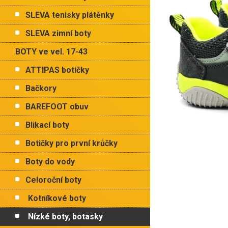
p
hvězdiče
a
SLEVA tenisky plátěnky
n
e
SLEVA zimní boty
l
BOTY ve vel. 17-43
ATTIPAS botičky
Bačkory
BAREFOOT obuv
Blikací boty
Botičky pro první krůčky
Boty do vody
Celoroční boty
Kotníkové boty
Nízké boty, botasky