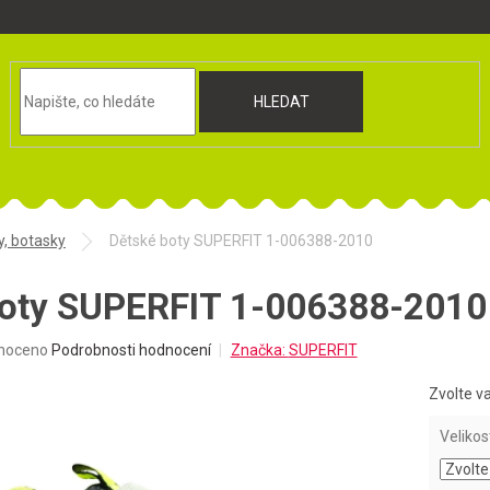
HLEDAT
y, botasky
Dětské boty SUPERFIT 1-006388-2010
boty SUPERFIT 1-006388-2010
né
noceno
Podrobnosti hodnocení
Značka:
SUPERFIT
ní
u
Zvolte v
Velikos