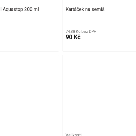
l Aquastop 200 ml
Kartáček na semiš
74,38 Kč bez DPH
90 Kč