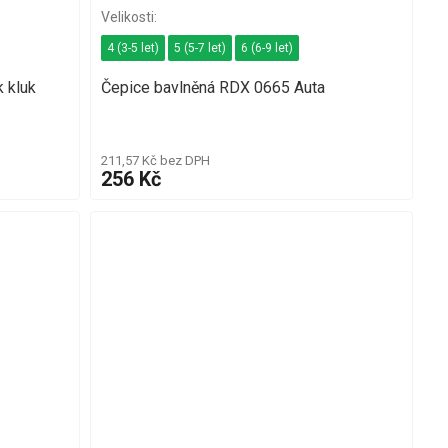
4 (3-5 let)
5 (5-7 let)
6 (6-9 let)
 kluk
Čepice bavlněná RDX 0665 Auta
211,57 Kč bez DPH
256 Kč