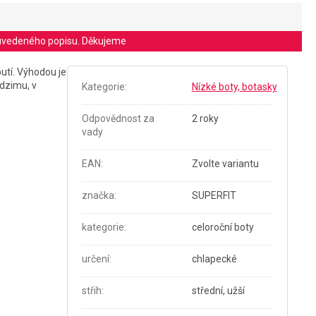
le uvedeného popisu. Děkujeme
utí. Výhodou je
odzimu, v
Kategorie
:
Nízké boty, botasky
Odpovědnost za
2 roky
vady
EAN
:
Zvolte variantu
značka
:
SUPERFIT
kategorie
:
celoroční boty
určení
:
chlapecké
střih
:
střední, užší