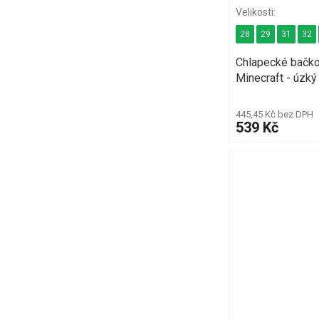
28
29
31
32
Chlapecké bačk
Minecraft - úzký 
445,45 Kč bez DPH
539 Kč