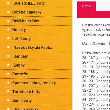
SOFTSHELL boty
Popis
Dětské capáčky
Dívčí balerínky
Dětská vycházková
Holinky
vyjímatelná, kože
teplotním rozmezí 
Letní boty
Materiál: svršek - 
Nazouváky alá Kroks
Délka vnitřní 
Sandály
25 - 167 (vhodné
26 - 174 (vhodné
Žabky
27 - 181 (vhodné
28 - 188 (vhodné
Pantofle
29 - 195 (vhodné
30 - 201 (vhodné
Sportovní obuv, tenisky
31 - 207 (vhodné
32 - 214 (vhodné
Turistické boty
33 - 220 (vhodné
34 - 227 (vhodné
Zimní boty
35 - 234 (vhodné
Dívčí kozačky
36 - 240 (vhodné