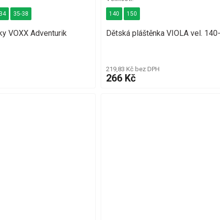
34
35-38
140
150
ky VOXX Adventurik
Dětská pláštěnka VIOLA vel. 140
219,83 Kč bez DPH
266 Kč