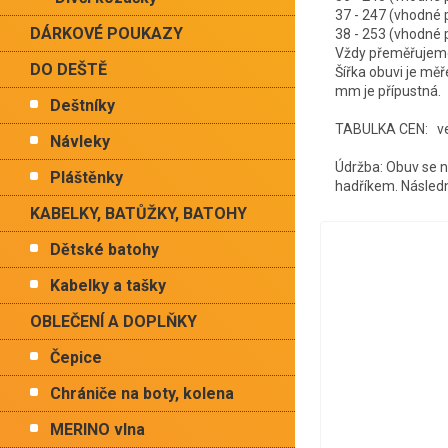
37 - 247 (vhodné
DÁRKOVÉ POUKAZY
38 - 253 (vhodné
Vždy přeměřujeme 
DO DEŠTĚ
Šířka obuvi je mě
mm je přípustná.
Deštníky
TABULKA CEN: vel.
Návleky
Údržba: Obuv se ne
Pláštěnky
hadříkem. Následn
KABELKY, BATŮŽKY, BATOHY
Dětské batohy
Kabelky a tašky
OBLEČENÍ A DOPLŇKY
Čepice
Chrániče na boty, kolena
MERINO vlna