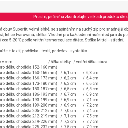
Prosím, pečlivě si zkontrolujte velikosti produktu d
 obuv Superfit, velmi lehké, se zapínáním na suchý zip pro snadnější ob
ná, lehce tvarovaná, stélka. Vhodné pro každodenní nošení od jara do p
cca 5-20°C podle vnitřní termoregulace dítěte. Stélka Mittel - střední.
kůže + textil, podšívka - textil, podešev - syntetika
stélky v mm: / šířka stélky / vnitřní šířka obuvi
 pro délku chodidla 152-160 mm)
 pro délku chodidla 160-166 mm) / 6,1 cm / 6,3 cm
 pro délku chodidla 166-173 mm) / 6,2 cm / 6,4 cm
 pro délku chodidla 173-180 mm) / 6,3 cm / 6,6 cm
 pro délku chodidla 180-187 mm) / 6,5 cm / 6,8 cm
 pro délku chodidla 186-193 mm) / 6,7 cm / 6,9 cm
 pro délku chodidla 193-199 mm) / 6,9 cm / 7,1 cm
 pro délku chodidla 199-206 mm) / 6,9 cm / 7,2 cm
 pro délku chodidla 205-212 mm) / 7,0 cm / 7,4 cm
 pro délku chodidla 212-219 mm) / 7,1 cm / 7,5 cm
 pro délku chodidla 219-226 mm) / 7,3 cm / 7,7 cm
 pro délku chodidla 225-232 mm) / 7,5 cm / 7,9 cm