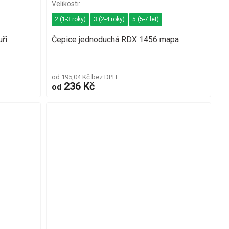
2 (1-3 roky)
3 (2-4 roky)
5 (5-7 let)
ři
Čepice jednoduchá RDX 1456 mapa
od 195,04 Kč bez DPH
236 Kč
od