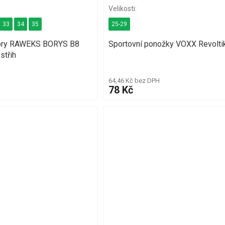
33
34
35
25-29
ory RAWEKS BORYS B8
Sportovní ponožky VOXX Revoltik
střih
64,46 Kč bez DPH
78 Kč