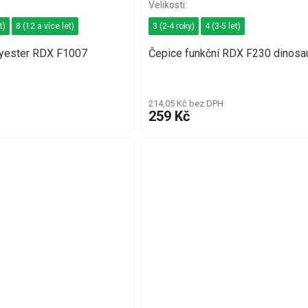
t)
8 (12 a více let)
3 (2-4 roky)
4 (3-5 let)
lyester RDX F1007
Čepice funkční RDX F230 dinosau
214,05 Kč bez DPH
259 Kč