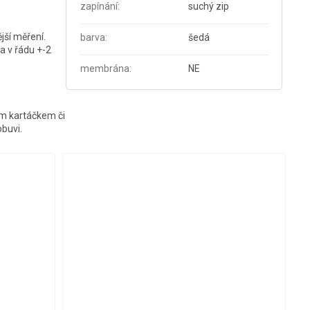
zapínání
:
suchý zip
jší měření.
barva
:
šedá
a v řádu +-2
membrána
:
NE
kým kartáčkem či
obuvi.