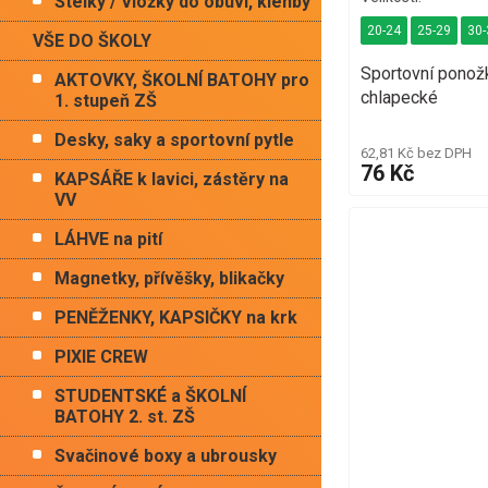
Stélky / Vložky do obuvi, klenby
20-24
25-29
30-
VŠE DO ŠKOLY
Sportovní ponož
AKTOVKY, ŠKOLNÍ BATOHY pro
chlapecké
1. stupeň ZŠ
Desky, saky a sportovní pytle
62,81 Kč bez DPH
76 Kč
KAPSÁŘE k lavici, zástěry na
VV
LÁHVE na pití
Magnetky, přívěšky, blikačky
PENĚŽENKY, KAPSIČKY na krk
PIXIE CREW
STUDENTSKÉ a ŠKOLNÍ
BATOHY 2. st. ZŠ
Svačinové boxy a ubrousky