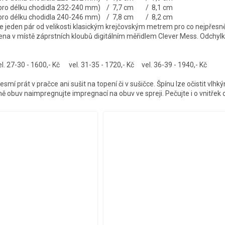
 pro délku chodidla 232-240 mm) / 7,7 cm / 8,1 cm
 pro délku chodidla 240-246 mm) / 7,8 cm / 8,2 cm
jeden pár od velikosti klasickým krejčovským metrem pro co nejpřesně
řena v místě záprstních kloubů digitálním měřidlem Clever Mess. Odchylk
 27-30 - 1600,- Kč vel. 31-35 - 1720,- Kč vel. 36-39 - 1940,- Kč
smí prát v pračce ani sušit na topení či v sušičce. Špínu lze očistit vlh
ě obuv naimpregnujte impregnací na obuv ve spreji. Pečujte i o vnitřek 