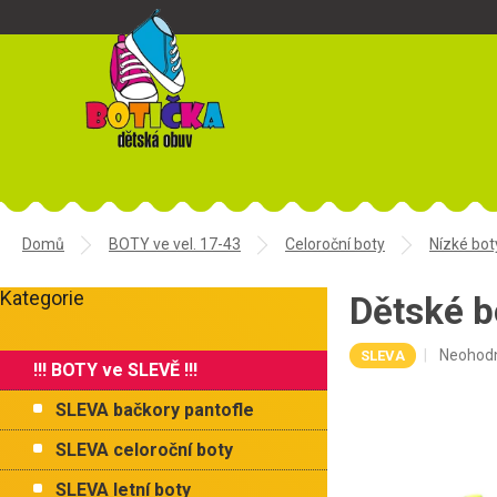
Přejít
na
obsah
Domů
BOTY ve vel. 17-43
Celoroční boty
Nízké bot
P
Kategorie
o
Dětské 
Přeskočit
s
kategorie
t
Průměr
Neohod
SLEVA
!!! BOTY ve SLEVĚ !!!
r
hodnoce
a
produkt
SLEVA bačkory pantofle
je
n
0,0
n
SLEVA celoroční boty
z
í
5
SLEVA letní boty