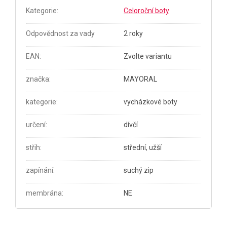
Kategorie
:
Celoroční boty
Odpovědnost za vady
2 roky
EAN
:
Zvolte variantu
značka
:
MAYORAL
kategorie
:
vycházkové boty
určení
:
dívčí
střih
:
střední, užší
zapínání
:
suchý zip
membrána
:
NE