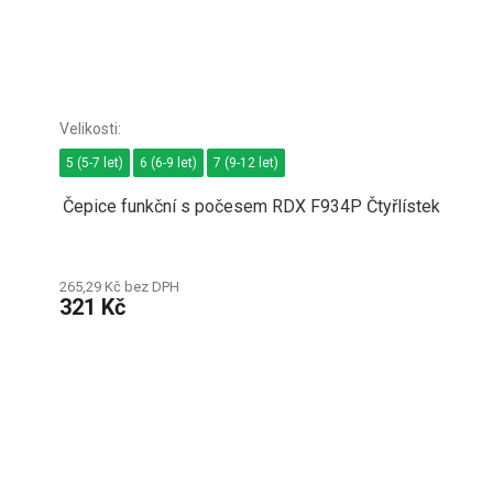
5 (5-7 let)
6 (6-9 let)
7 (9-12 let)
Čepice funkční s počesem RDX F934P Čtyřlístek
265,29 Kč bez DPH
321 Kč