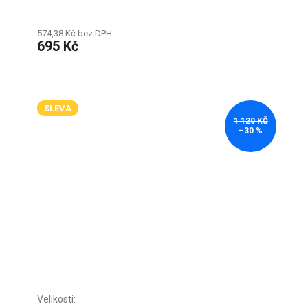
574,38 Kč bez DPH
695 Kč
SLEVA
1 120 KČ
–30 %