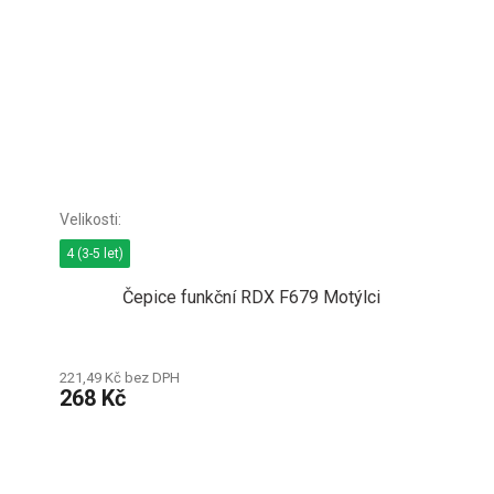
4 (3-5 let)
Čepice funkční RDX F679 Motýlci
221,49 Kč bez DPH
268 Kč