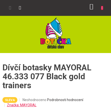
Přejít
NÁKUP
na
obsah
KOŠÍK
Dívčí botasky MAYORAL
46.333 077 Black gold
trainers
Průměrné
Neohodnoceno
Podrobnosti hodnocení
SLEVA
hodnocení
Značka:
MAYORAL
produktu