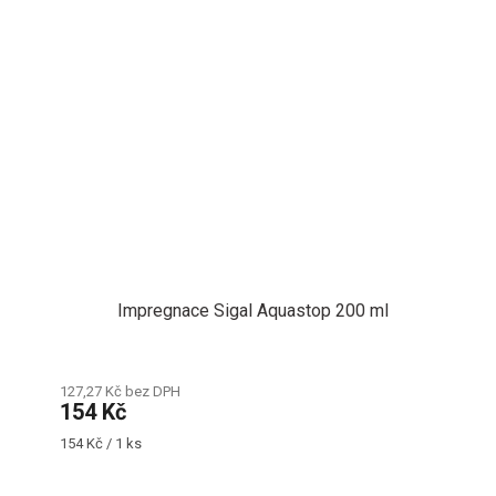
Impregnace Sigal Aquastop 200 ml
127,27 Kč bez DPH
154 Kč
Měrná
154 Kč / 1 ks
cena: