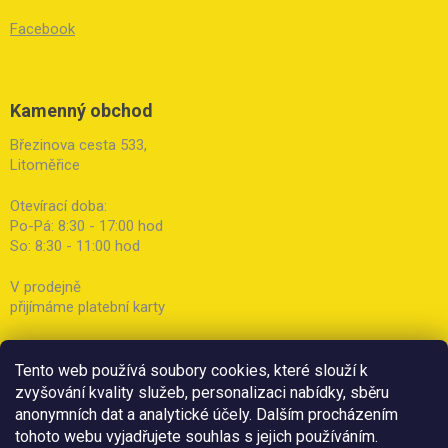
Facebook
Kamenný obchod
Březinova cesta 533,
Litoměřice
Otevírací doba:
Po-Pá: 8:30 - 17:00 hod
So: 8:30 - 11:00 hod
V prodejně
přijímáme platební karty
Tento web používá soubory cookies, které slouží k
zvyšování kvality služeb, personalizaci nabídky, sběru
anonymních dat a analytické účely. Dalším procházením
tohoto webu vyjadřujete souhlas s jejich používáním.