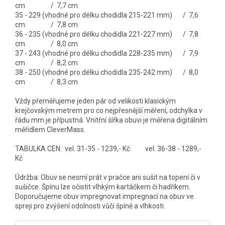
cm / 7,7 cm
35 - 229 (vhodné pro délku chodidla 215-221 mm) / 7,6
cm / 7,8 cm
36 - 235 (vhodné pro délku chodidla 221-227 mm) / 7,8
cm / 8,0 cm
37 - 243 (vhodné pro délku chodidla 228-235 mm) / 7,9
cm / 8,2 cm
38 - 250 (vhodné pro délku chodidla 235-242 mm) / 8,0
cm / 8,3 cm
Vždy přeměřujeme jeden pár od velikosti klasickým
krejčovským metrem pro co nejpřesnější měření, odchylka v
řádu mm je přípustná. Vnitřní šířka obuvi je měřena digitálním
měřidlem CleverMass.
TABULKA CEN: vel. 31-35 - 1239,- Kč vel. 36-38 - 1289,-
Kč
Údržba: Obuv se nesmí prát v pračce ani sušit na topení či v
sušičce. Špínu lze očistit vlhkým kartáčkem či hadříkem.
Doporučujeme obuv impregnovat impregnací na obuv ve
spreji pro zvýšení odolnosti vůči špíně a vlhkosti.