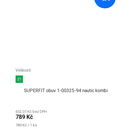
21
SUPERFIT obuv 1-00325-94 nautic kombi
652,07 Kč bez DPH
789 Kč
Měrná
789 Kč / 1 ks