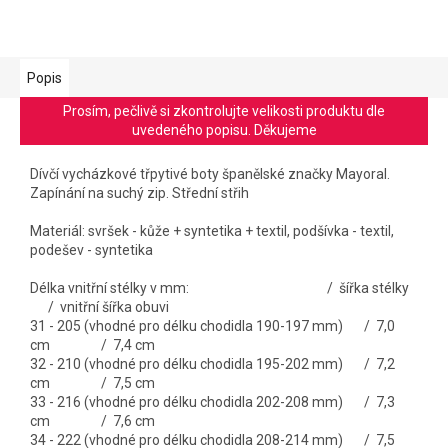
Popis
Prosím, pečlivě si zkontrolujte velikosti produktu dle
uvedeného popisu. Děkujeme
Dívčí vycházkové třpytivé boty španělské značky Mayoral.
Zapínání na suchý zip. Střední střih
Materiál: svršek - kůže + syntetika + textil, podšívka - textil,
podešev - syntetika
Délka vnitřní stélky v mm: / šířka stélky
/ vnitřní šířka obuvi
31 - 205 (vhodné pro délku chodidla 190-197 mm) / 7,0
cm / 7,4 cm
32 - 210 (vhodné pro délku chodidla 195-202 mm) / 7,2
cm / 7,5 cm
33 - 216 (vhodné pro délku chodidla 202-208 mm) / 7,3
cm / 7,6 cm
34 - 222 (vhodné pro délku chodidla 208-214 mm) / 7,5