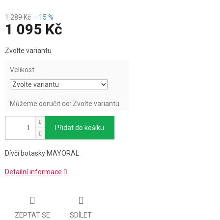
1 289 Kč
–15 %
1 095 Kč
Měrná
Zvolte variantu
cena:
Velikost
Můžeme doručit do:
Zvolte variantu
Přidat do košíku
Dívčí botasky MAYORAL
Detailní informace
ZEPTAT SE
SDÍLET