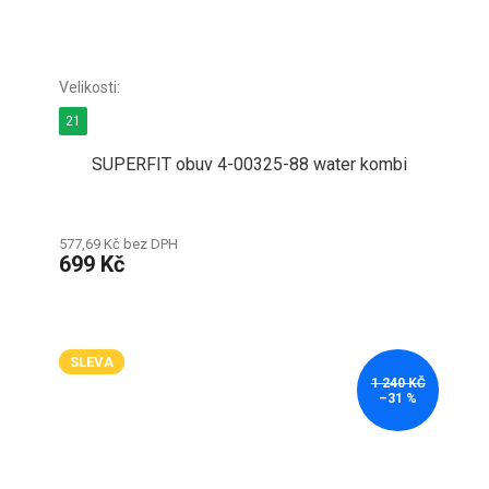
21
SUPERFIT obuv 4-00325-88 water kombi
577,69 Kč bez DPH
699 Kč
SLEVA
1 240 KČ
–31 %