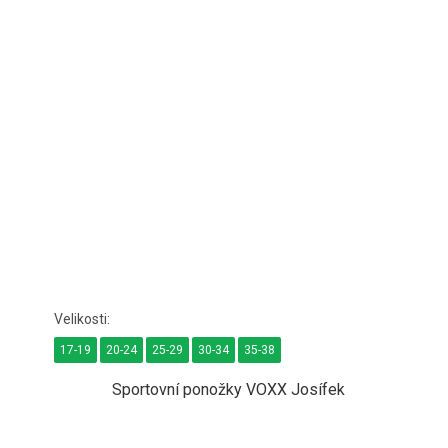
17-19
20-24
25-29
30-34
35-38
Sportovní ponožky VOXX Josífek