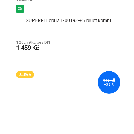
35
SUPERFIT obuv 1-00193-85 bluet kombi
1 205,79 Kč bez DPH
1 459 Kč
SLEVA
990 KČ
–29 %