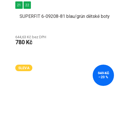
21
22
SUPERFIT 6-09208-81 blau/grün dětské boty
644,63 Kč bez DPH
780 Kč
SLEVA
949 KČ
–20 %