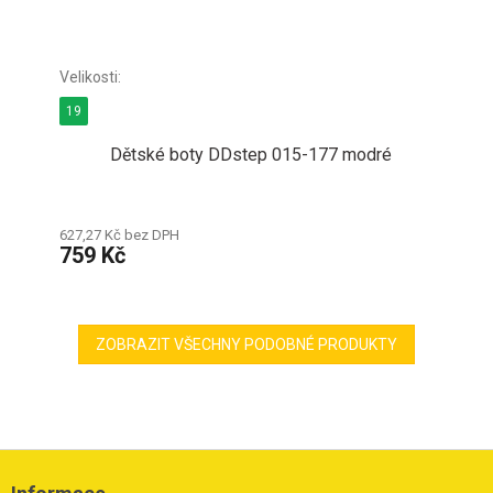
19
Dětské boty DDstep 015-177 modré
627,27 Kč bez DPH
759 Kč
ZOBRAZIT VŠECHNY PODOBNÉ PRODUKTY
Z
á