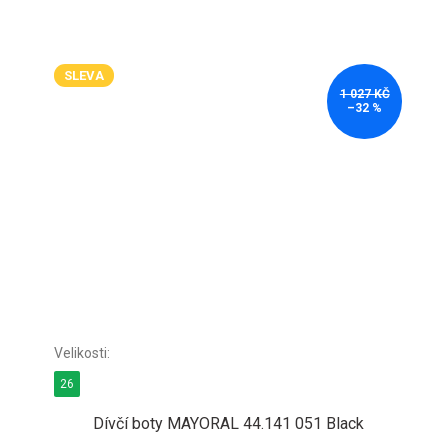
cena:
SLEVA
1 027 KČ
–32 %
26
Dívčí boty MAYORAL 44.141 051 Black