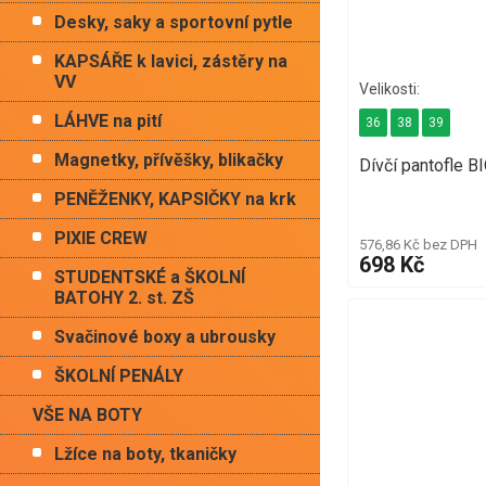
Desky, saky a sportovní pytle
KAPSÁŘE k lavici, zástěry na
VV
LÁHVE na pití
36
38
39
Magnetky, přívěšky, blikačky
Dívčí pantofle 
PENĚŽENKY, KAPSIČKY na krk
PIXIE CREW
576,86 Kč bez DPH
698 Kč
STUDENTSKÉ a ŠKOLNÍ
BATOHY 2. st. ZŠ
Svačinové boxy a ubrousky
ŠKOLNÍ PENÁLY
VŠE NA BOTY
Lžíce na boty, tkaničky