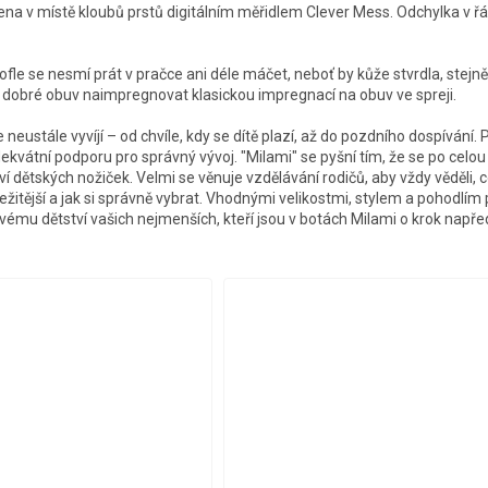
řena v místě kloubů prstů digitálním měřidlem Clever Mess. Odchylka v 
fle se nesmí prát v pračce ani déle máčet, neboť by kůže stvrdla, stejn
Je dobré obuv naimpregnovat klasickou impregnací na obuv ve spreji.
 neustále vyvíjí – od chvíle, kdy se dítě plazí, až do pozdního dospívání.
P
kvátní podporu pro správný vývoj.
"Milami" se pyšní tím, že se po celo
ví dětských nožiček.
Velmi se věnuje vzdělávání rodičů, aby vždy věděli, c
ežitější a jak si správně vybrat.
Vhodnými velikostmi, stylem a pohodlím 
ému dětství vašich nejmenších, kteří jsou v botách Milami o krok např