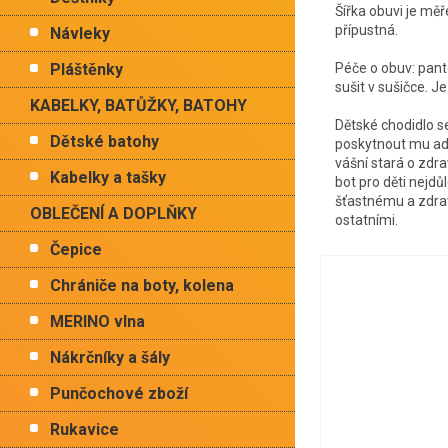
Šířka obuvi je mě
přípustná.
Návleky
Pláštěnky
Péče o obuv: panto
sušit v sušičce. 
KABELKY, BATŮŽKY, BATOHY
Dětské chodidlo se
Dětské batohy
poskytnout mu ade
vášní stará o zdra
Kabelky a tašky
bot pro děti nejdůl
šťastnému a zdrav
OBLEČENÍ A DOPLŇKY
ostatními.
Čepice
Chrániče na boty, kolena
MERINO vlna
Nákrčníky a šály
Punčochové zboží
Rukavice