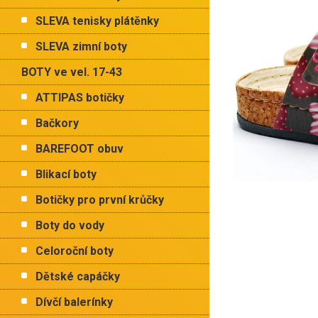
p
hvězdiček.
a
SLEVA tenisky plátěnky
n
e
SLEVA zimní boty
l
BOTY ve vel. 17-43
ATTIPAS botičky
Bačkory
BAREFOOT obuv
Blikací boty
Botičky pro první krůčky
Boty do vody
Celoroční boty
Dětské capáčky
Dívčí balerínky