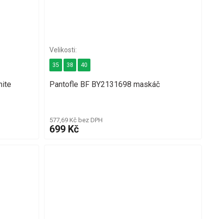
35
38
40
ite
Pantofle BF BY2131698 maskáč
577,69 Kč bez DPH
699 Kč