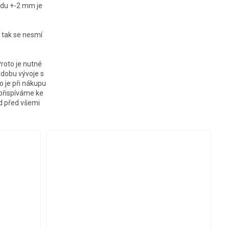
řádu +-2 mm je
ě tak se nesmí
roto je nutné
u dobu vývoje s
o je při nákupu
přispíváme ke
ed před všemi