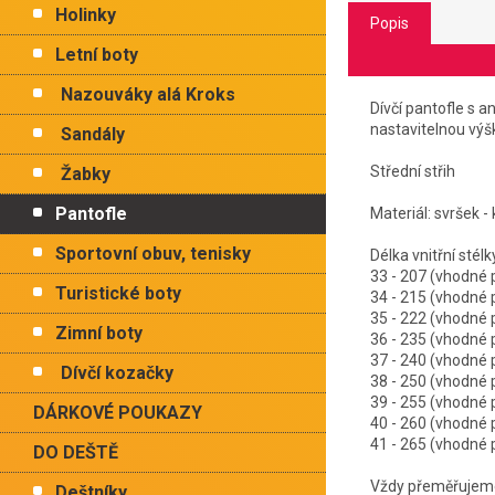
Holinky
Popis
Letní boty
Nazouváky alá Kroks
Dívčí pantofle s 
nastavitelnou výš
Sandály
Střední střih
Žabky
Pantofle
Materiál: svršek -
Sportovní obuv, tenisky
Délka vnitřní
33 - 207 (vhodné
Turistické boty
34 - 215 (vhodné
35 - 222 (vhodné
Zimní boty
36 - 235 (vhodné
37 - 240 (vhodné
Dívčí kozačky
38 - 250 (vhodné
39 - 255 (vhodné
DÁRKOVÉ POUKAZY
40 - 260 (vhodné
41 - 265 (vhodné
DO DEŠTĚ
Vždy přeměřujeme 
Deštníky