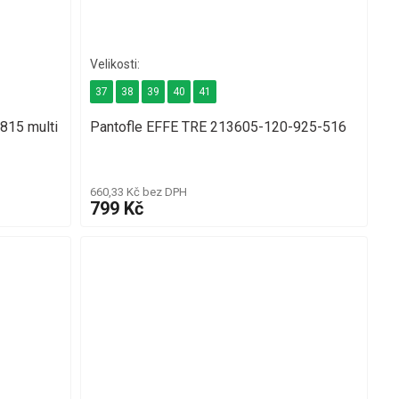
37
38
39
40
41
815 multi
Pantofle EFFE TRE 213605-120-925-516
660,33 Kč bez DPH
799 Kč