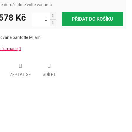
 doručit do:
Zvolte variantu
578 Kč
PŘIDAT DO KOŠÍKU
arované
pantofle Milami
 informace
ZEPTAT SE
SDÍLET