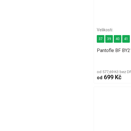
37
39
40
41
Pantofle BF BY
od 577,69 Kč bez D
699 Kč
od