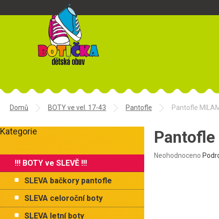
Přejít
na
obsah
Domů
BOTY ve vel. 17-43
Pantofle
Pantofle MILAMI
P
Kategorie
o
Pantofle
Přeskočit
s
kategorie
t
Průměrné
Neohodnoceno
Podr
!!! BOTY ve SLEVĚ !!!
r
hodnocení
produktu
a
SLEVA bačkory pantofle
je
n
0,0
n
SLEVA celoroční boty
z
í
5
SLEVA letní boty