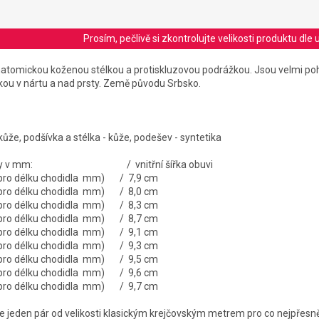
Prosím, pečlivě si zkontrolujte velikosti produktu d
anatomickou koženou stélkou a protiskluzovou podrážkou. Jsou velmi po
kou v nártu a nad prsty. Země původu Srbsko.
 kůže, podšívka a stélka - kůže, podešev - syntetika
 stélky v mm: / vnitřní šířka obuvi
 pro délku chodidla mm) / 7,9 cm
 pro délku chodidla mm) / 8,0 cm
 pro délku chodidla mm) / 8,3 cm
 pro délku chodidla mm) / 8,7 cm
 pro délku chodidla mm) / 9,1 cm
 pro délku chodidla mm) / 9,3 cm
 pro délku chodidla mm) / 9,5 cm
 pro délku chodidla mm) / 9,6 cm
 pro délku chodidla mm) / 9,7 cm
jeden pár od velikosti klasickým krejčovským metrem pro co nejpřesně