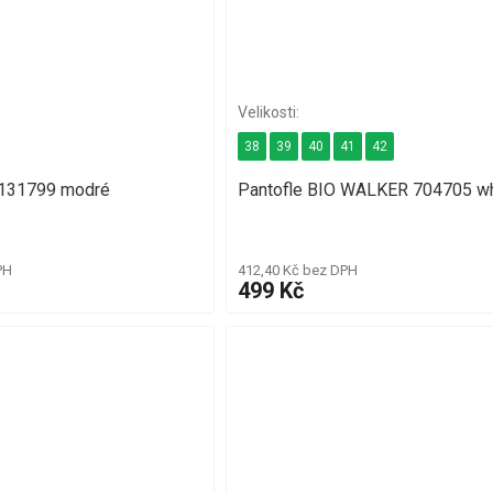
38
39
40
41
42
2131799 modré
Pantofle BIO WALKER 704705 wh
PH
412,40 Kč bez DPH
499 Kč