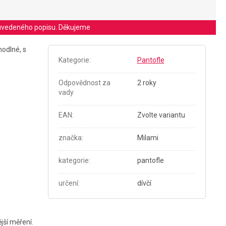
le uvedeného popisu. Děkujeme
hodlné, s
Kategorie
:
Pantofle
Odpovědnost za
2 roky
vady
EAN
:
Zvolte variantu
značka
:
Milami
kategorie
:
pantofle
určení
:
dívčí
jší měření.