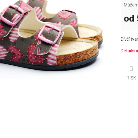
Můžeme
od
Měrná
cena:
Dívčí tv
Detailní
TISK