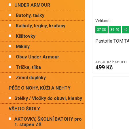
UNDER ARMOUR
Batohy, tašky
Kalhoty, legíny, kraťasy
37-38
39-40
40-
Kšiltovky
Pantofle TOM T
Mikiny
Obuv Under Armour
412,40 Kč bez DPH
499 Kč
Trička, tílka
Zimní doplňky
PÉČE O NOHY, KŮŽI A NEHTY
Stélky / Vložky do obuvi, klenby
VŠE DO ŠKOLY
AKTOVKY, ŠKOLNÍ BATOHY pro
1. stupeň ZŠ