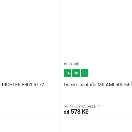
34
38
39
e RICHTER 8801 5172
Dětské pantofle MILAMI 500-66fž
od 477,69 Kč bez DPH
578 Kč
od