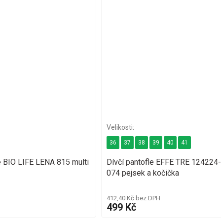
36
37
38
39
40
41
 BIO LIFE LENA 815 multi
Dívčí pantofle EFFE TRE 124224
074 pejsek a kočička
412,40 Kč bez DPH
499 Kč