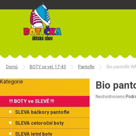
Přejít
na
obsah
Domů
BOTY ve vel. 17-43
Pantofle
Bio pantofle 
P
Kategorie
o
Bio pant
Přeskočit
s
kategorie
t
Průměrné
Neohodnoceno
Podr
!!! BOTY ve SLEVĚ !!!
r
hodnocení
produktu
a
SLEVA bačkory pantofle
je
n
0,0
n
SLEVA celoroční boty
z
í
5
SLEVA letní boty