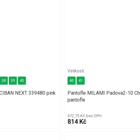
38
39
40
40
41
CICIBAN NEXT 339480 pink
Pantofle MILAMI Padova2-10 Ch
pantofle
672,73 Kč bez DPH
814 Kč