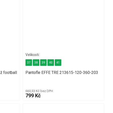
37
38
39
40
41
 football
Pantofle EFFE TRE 213615-120-360-203
660,33 Kč bez DPH
799 Kč