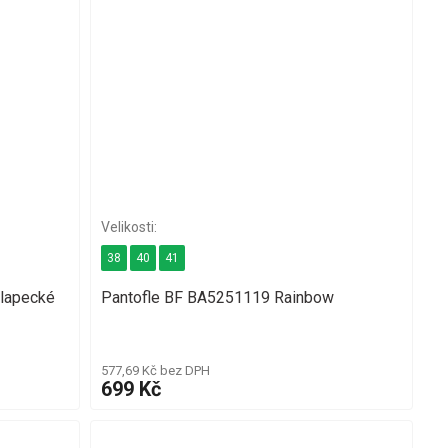
38
40
41
lapecké
Pantofle BF BA5251119 Rainbow
577,69 Kč bez DPH
699 Kč