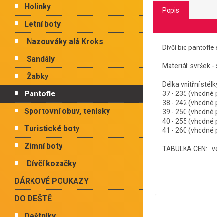
Holinky
Popis
Letní boty
Nazouváky alá Kroks
Dívčí bio pantofl
Sandály
Materiál: svršek - 
Žabky
Délka vnitřní
Pantofle
37 - 235 (vhodné
38 - 242 (vhodné
Sportovní obuv, tenisky
39 - 250 (vhodné
40 - 255 (vhodné
Turistické boty
41 - 260 (vhodné
Zimní boty
TABULKA CEN: vel.
Dívčí kozačky
DÁRKOVÉ POUKAZY
DO DEŠTĚ
Deštníky