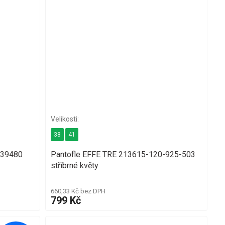
38
41
339480
Pantofle EFFE TRE 213615-120-925-503
stříbrné květy
660,33 Kč bez DPH
799 Kč