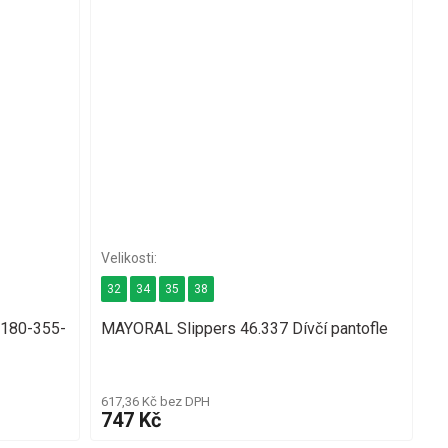
32
34
35
38
-180-355-
MAYORAL Slippers 46.337 Dívčí pantofle
617,36 Kč bez DPH
747 Kč