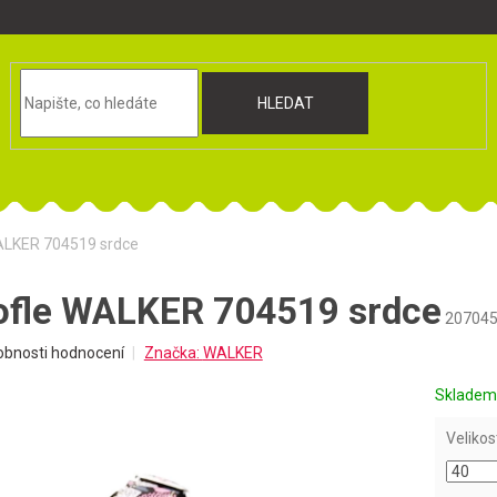
HLEDAT
WALKER 704519 srdce
ofle WALKER 704519 srdce
207045
obnosti hodnocení
Značka:
WALKER
Sklade
Velikos