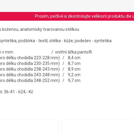
Prosím, pečlivě si zkontrolujte velikosti produktu d
e s koženou, anatomicky tvarovanou stélkou
syntetika, podšívka - textil, stélka - kůže, podešev - syntetika
 stélky v mm: / vnitřní šířka pantoflí
 pro délku chodidla 223-228 mm) / 8,4 cm
 pro délku chodidla 230-235 mm) / 8,7 cm
 pro délku chodidla 238-243 mm) / 8,9 cm
 pro délku chodidla 243-248 mm) / 9,2 cm
 pro délku chodidla 248-252 mm) / 9,7 cm
 36-41 - 624,- Kč