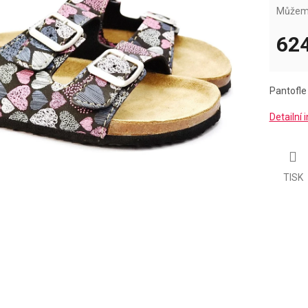
Můžeme
624
Měrná
cena:
Pantofl
Detailní
TISK