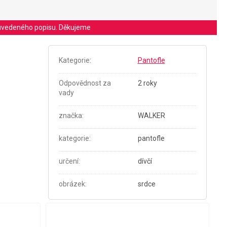
le uvedeného popisu. Děkujeme
Kategorie
:
Pantofle
Odpovědnost za
2 roky
vady
značka
:
WALKER
kategorie
:
pantofle
určení
:
dívčí
obrázek
:
srdce