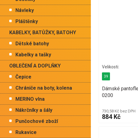
Návleky
Pláštěnky
KABELKY, BATŮŽKY, BATOHY
Dětské batohy
Kabelky a tašky
OBLEČENÍ A DOPLŇKY
Čepice
39
Chrániče na boty, kolena
Dámské pantofl
0200
MERINO vlna
Nákrčníky a šály
730,58 Kč bez DPH
884 Kč
Punčochové zboží
Rukavice