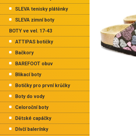
p
hvězdiček.
a
SLEVA tenisky plátěnky
n
e
SLEVA zimní boty
l
BOTY ve vel. 17-43
ATTIPAS botičky
Bačkory
BAREFOOT obuv
Blikací boty
Botičky pro první krůčky
Boty do vody
Celoroční boty
Dětské capáčky
Dívčí balerínky