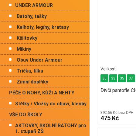
UNDER ARMOUR
Batohy, tašky
Kalhoty, legíny, kraťasy
Kšiltovky
Mikiny
Obuv Under Armour
Trička, tílka
30
33
35
37
Zimní doplňky
Dívčí pantofle 
PÉČE O NOHY, KŮŽI A NEHTY
Stélky / Vložky do obuvi, klenby
392,56 Kč bez DPH
VŠE DO ŠKOLY
475 Kč
AKTOVKY, ŠKOLNÍ BATOHY pro
1. stupeň ZŠ