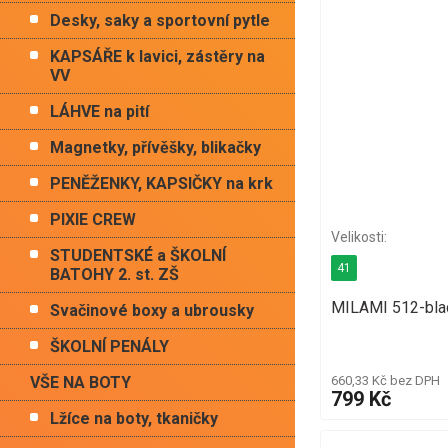
Desky, saky a sportovní pytle
KAPSÁŘE k lavici, zástěry na
VV
LÁHVE na pití
Magnetky, přívěšky, blikačky
PENĚŽENKY, KAPSIČKY na krk
PIXIE CREW
STUDENTSKÉ a ŠKOLNÍ
41
BATOHY 2. st. ZŠ
MILAMI 512-blac
Svačinové boxy a ubrousky
ŠKOLNÍ PENÁLY
VŠE NA BOTY
660,33 Kč bez DPH
799 Kč
Lžíce na boty, tkaničky