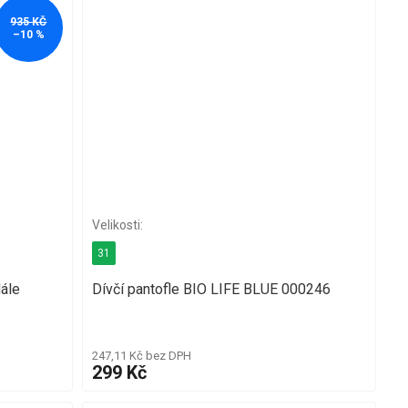
935 KČ
–10 %
31
ále
Dívčí pantofle BIO LIFE BLUE 000246
247,11 Kč bez DPH
299 Kč