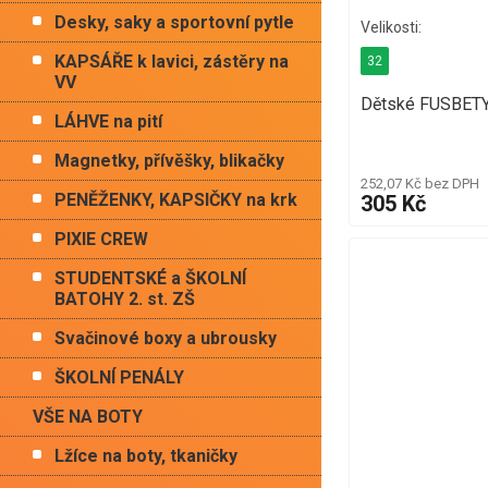
Desky, saky a sportovní pytle
KAPSÁŘE k lavici, zástěry na
32
VV
Dětské FUSBETY
LÁHVE na pití
Magnetky, přívěšky, blikačky
252,07 Kč bez DPH
PENĚŽENKY, KAPSIČKY na krk
305 Kč
PIXIE CREW
STUDENTSKÉ a ŠKOLNÍ
BATOHY 2. st. ZŠ
Svačinové boxy a ubrousky
ŠKOLNÍ PENÁLY
VŠE NA BOTY
Lžíce na boty, tkaničky