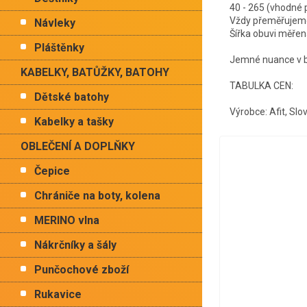
40 - 265 (vhodn
Vždy přeměřujeme 
Návleky
Šířka obuvi měřen
Pláštěnky
Jemné nuance v ba
KABELKY, BATŮŽKY, BATOHY
TABULKA CEN:
v
Dětské batohy
Výrobce: Afit, Slo
Kabelky a tašky
OBLEČENÍ A DOPLŇKY
Čepice
Chrániče na boty, kolena
MERINO vlna
Nákrčníky a šály
Punčochové zboží
Rukavice