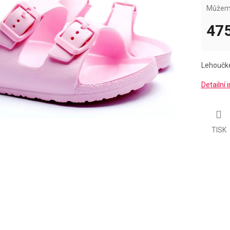
Můžeme
475
Měrná
cena:
Lehoučké
Detailní
TISK