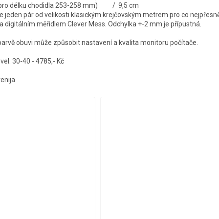
é pro délku chodidla 253-258 mm) / 9,5 cm
jeden pár od velikosti klasickým krejčovským metrem pro co nejpřesně
a digitálním měřidlem Clever Mess. Odchylka +-2 mm je přípustná.
rvě obuvi může způsobit nastavení a kvalita monitoru počítače.
el. 30-40 - 4785,- Kč
venija