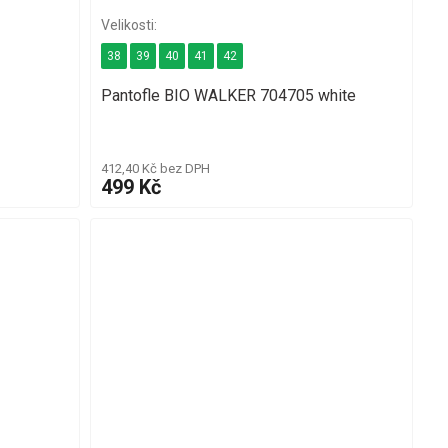
38
39
40
41
42
Pantofle BIO WALKER 704705 white
412,40 Kč bez DPH
499 Kč