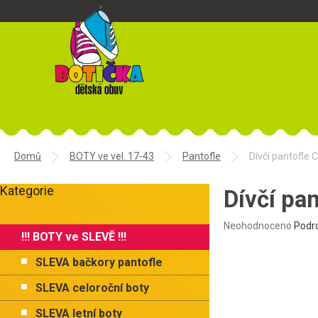
Přejít
na
obsah
Domů
BOTY ve vel. 17-43
Pantofle
Dívčí pantofle
P
Kategorie
o
Dívčí pa
Přeskočit
s
kategorie
t
Průměrné
Neohodnoceno
Podr
!!! BOTY ve SLEVĚ !!!
r
hodnocení
produktu
a
SLEVA bačkory pantofle
je
n
0,0
n
SLEVA celoroční boty
z
í
5
SLEVA letní boty