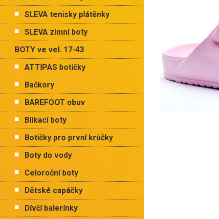
p
hvězdiček.
a
SLEVA tenisky plátěnky
n
e
SLEVA zimní boty
l
BOTY ve vel. 17-43
ATTIPAS botičky
Bačkory
BAREFOOT obuv
Blikací boty
Botičky pro první krůčky
Boty do vody
Celoroční boty
Dětské capáčky
Dívčí balerínky