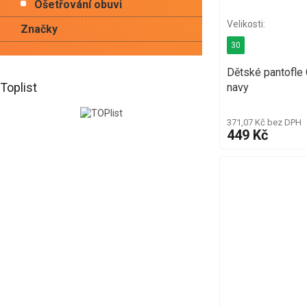
Ošetřování obuvi
Značky
30
Dětské pantofl
Toplist
navy
371,07 Kč bez DPH
449 Kč