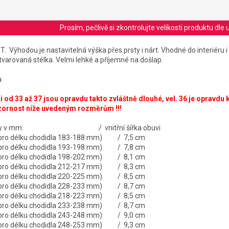
Prosím, pečlivě si zkontrolujte velikosti produktu d
T. Výhodou je nastavitelná výška přes prsty i nárt. Vhodné do interiéru i 
tvarovaná stélka. Velmi lehké a příjemné na došlap.
a
 od 33 až 37 jsou opravdu takto zvláštně dlouhé, vel. 36 je opravdu k
zornost níže uvedeným rozměrům !!!
í stélky v mm: / vnitřní šířka obuvi
é pro délku chodidla 183-188 mm) / 7,5 cm
é pro délku chodidla 193-198 mm) / 7,8 cm
é pro délku chodidla 198-202 mm) / 8,1 cm
é pro délku chodidla 212-217 mm) / 8,3 cm
é pro délku chodidla 220-225 mm) / 8,5 cm
é pro délku chodidla 228-233 mm) / 8,7 cm
é pro délku chodidla 218-223 mm) / 8,5 cm
é pro délku chodidla 233-238 mm) / 8,7 cm
é pro délku chodidla 243-248 mm) / 9,0 cm
é pro délku chodidla 248-253 mm) / 9,3 cm