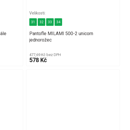
31
32
33
34
ále
Pantofle MILAMI 500-2 unicorn
jednorožec
477,69 Kč bez DPH
578 Kč