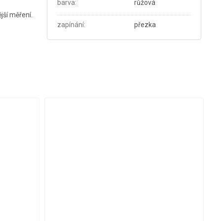
barva
:
růžová
jší měření.
zapínání
:
přezka