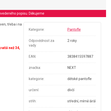
le uvedeného popisu. Děkujeme
ven, třeba i na
Kategorie
:
Pantofle
Odpovědnost za
2 roky
vady
ratší než 34,
EAN
:
3838415597887
značka
:
NEXT
kategorie
:
dětské pantofle
určení
:
dívčí
střih
:
střední, mírně širší