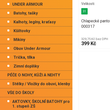
UNDER ARMOUR
31
Batohy, tašky
Chlapecké panto
Kalhoty, legíny, kraťasy
000317
Kšiltovky
329,75 Kč bez DPH
Mikiny
399 Kč
Obuv Under Armour
Trička, tílka
Zimní doplňky
PÉČE O NOHY, KŮŽI A NEHTY
Stélky / Vložky do obuvi, klenby
VŠE DO ŠKOLY
AKTOVKY, ŠKOLNÍ BATOHY pro
1. stupeň ZŠ