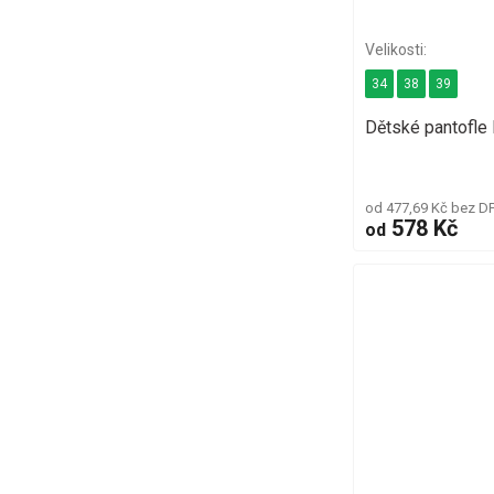
34
38
39
Dětské pantofle
od 477,69 Kč bez D
578 Kč
od