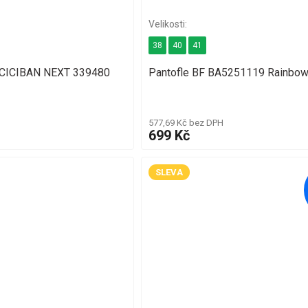
38
40
41
e CICIBAN NEXT 339480
Pantofle BF BA5251119 Rainbo
577,69 Kč bez DPH
699 Kč
SLEVA