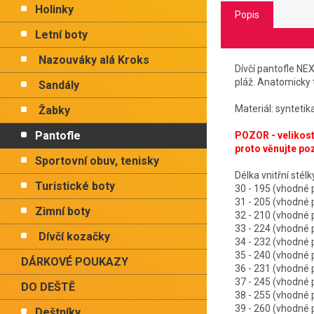
Holinky
Popis
Letní boty
Nazouváky alá Kroks
Dívčí pantofle NEX
pláž. Anatomicky 
Sandály
Materiál: syntetik
Žabky
Pantofle
POZOR - velikosti
proto věnujte po
Sportovní obuv, tenisky
Délka vnitřn
Turistické boty
30 - 195 (vhodn
31 - 205 (vhodn
Zimní boty
32 - 210 (vhodn
33 - 224 (vhodn
Dívčí kozačky
34 - 232 (vhodn
35 - 240 (vhodn
DÁRKOVÉ POUKAZY
36 - 231 (vhodn
37 - 245 (vhodn
DO DEŠTĚ
38 - 255 (vhodn
39 - 260 (vhodn
Deštníky