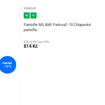
40
41
w
Pantofle MILAMI Padova2-10 Chlapecké
pantofle
672,73 Kč bez DPH
814 Kč
935 KČ
–10 %