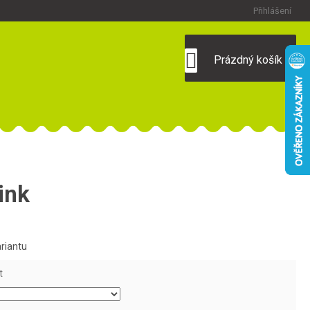
Přihlášení
NÁKUPNÍ
Prázdný košík
KOŠÍK
ink
ariantu
t