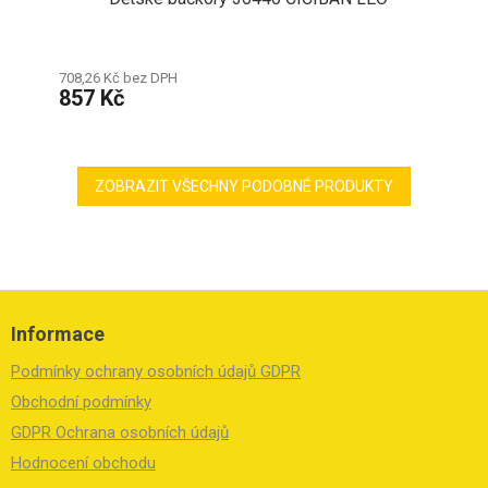
708,26 Kč bez DPH
857 Kč
ZOBRAZIT VŠECHNY PODOBNÉ PRODUKTY
Z
á
Informace
p
a
Podmínky ochrany osobních údajů GDPR
t
í
Obchodní podmínky
GDPR Ochrana osobních údajů
Hodnocení obchodu