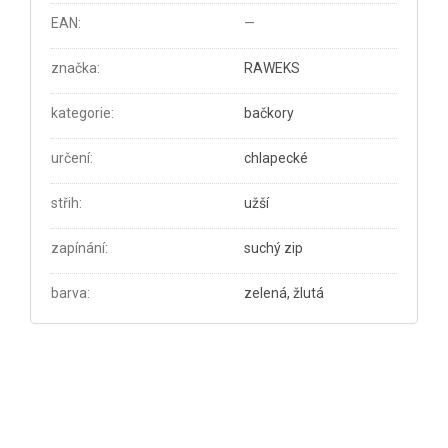
EAN
:
—
značka
:
RAWEKS
kategorie
:
bačkory
určení
:
chlapecké
střih
:
užší
zapínání
:
suchý zip
barva
:
zelená, žlutá