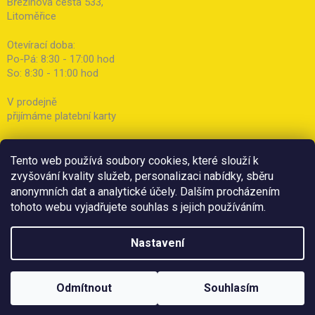
Březinova cesta 533,
Litoměřice
Otevírací doba:
Po-Pá: 8:30 - 17:00 hod
So: 8:30 - 11:00 hod
V prodejně
přijímáme platební karty
Tento web používá soubory cookies, které slouží k
zvyšování kvality služeb, personalizaci nabídky, sběru
anonymních dat a analytické účely. Dalším procházením
tohoto webu vyjadřujete souhlas s jejich používáním.
Nastavení
Odmítnout
Souhlasím
Copyright 2026
Botička
. Všechna práva vyhrazena.