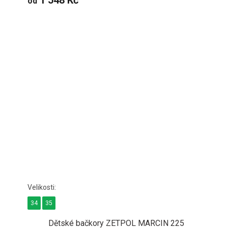
1 548 Kč
od
34
35
Dětské bačkory ZETPOL MARCIN 225