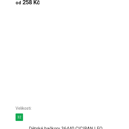
258 Kč
od
32
Dětské bačkory 36440 CICIBAN LEO