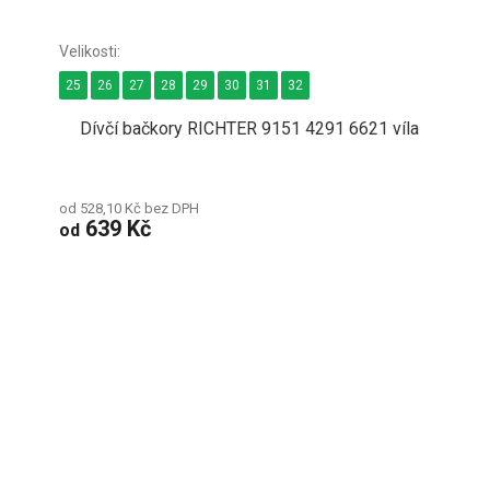
25
26
27
28
29
30
31
32
Dívčí bačkory RICHTER 9151 4291 6621 víla
od 528,10 Kč bez DPH
639 Kč
od