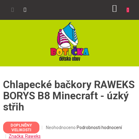
Přejít
NÁKUP
na
obsah
KOŠÍK
Chlapecké bačkory RAWEKS
BORYS B8 Minecraft - úzký
střih
DOPLNĚNY
Průměrné
Neohodnoceno
Podrobnosti hodnocení
VELIKOSTI
hodnocení
Značka:
Raweks
produktu