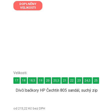
DOPLNĚNY
VELIKOSTI
17
18
18,5
19
20
20,5
21
22
23
24,5
25
26
2
Dívčí bačkory HP Čechtín 805 sandál, suchý zip
od 213,22 Kč bez DPH