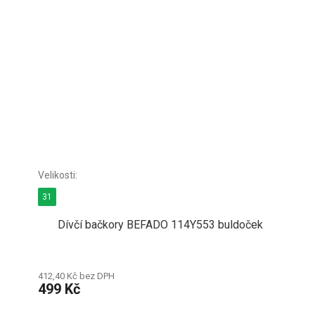
31
Dívčí bačkory BEFADO 114Y553 buldoček
412,40 Kč bez DPH
499 Kč