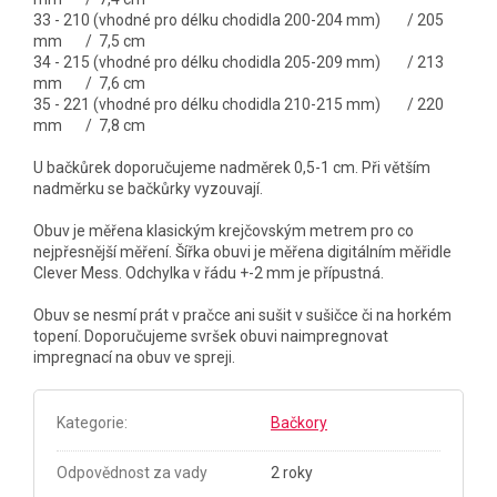
33 - 210 (vhodné pro délku chodidla 200-204 mm) / 205
mm / 7,5 cm
34 - 215 (vhodné pro délku chodidla 205-209 mm) / 213
mm / 7,6 cm
35 - 221 (vhodné pro délku chodidla 210-215 mm) / 220
mm / 7,8 cm
U bačkůrek doporučujeme nadměrek 0,5-1 cm. Při větším
nadměrku se bačkůrky vyzouvají.
Obuv je měřena klasickým krejčovským metrem pro co
nejpřesnější měření. Šířka obuvi je měřena digitálním měřidle
Clever Mess. Odchylka v řádu +-2 mm je přípustná.
Obuv se nesmí prát v pračce ani sušit v sušičce či na horkém
topení. Doporučujeme svršek obuvi naimpregnovat
impregnací na obuv ve spreji.
Kategorie
:
Bačkory
Odpovědnost za vady
2 roky