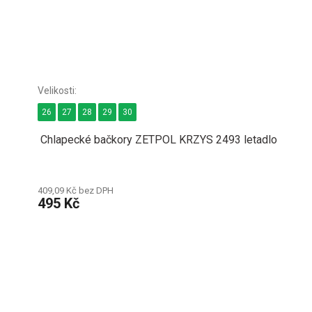
26
27
28
29
30
Chlapecké bačkory ZETPOL KRZYS 2493 letadlo
409,09 Kč bez DPH
495 Kč