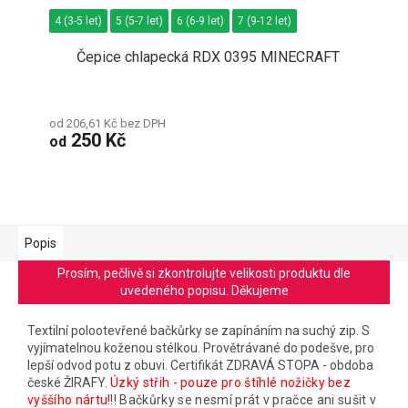
4 (3-5 let)
5 (5-7 let)
6 (6-9 let)
7 (9-12 let)
Čepice chlapecká RDX 0395 MINECRAFT
od 206,61 Kč bez DPH
250 Kč
od
Popis
Prosím, pečlivě si zkontrolujte velikosti produktu dle
uvedeného popisu. Děkujeme
Textilní polootevřené bačkůrky se zapínáním na suchý zip. S
vyjímatelnou koženou stélkou. Provětrávané do podešve, pro
lepší odvod potu z obuvi. Certifikát ZDRAVÁ STOPA - obdoba
české ŽIRAFY.
Úzký střih - pouze pro štíhlé nožičky bez
vyššího nártu!
!! Bačkůrky se nesmí prát v pračce ani sušit v