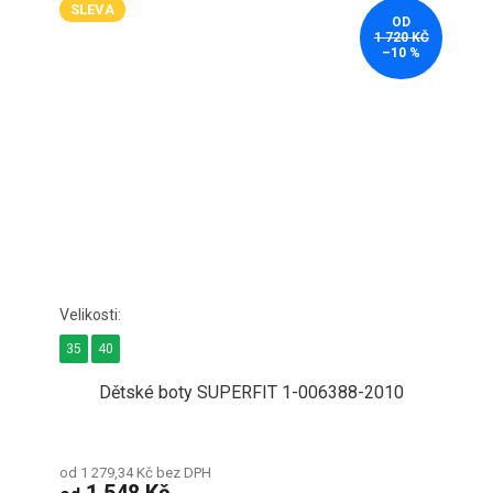
SLEVA
OD
1 720 KČ
–10 %
35
40
Dětské boty SUPERFIT 1-006388-2010
od 1 279,34 Kč bez DPH