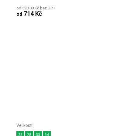
od 590,08 Kč bez DPH
714 Kč
od
25
28
33
34