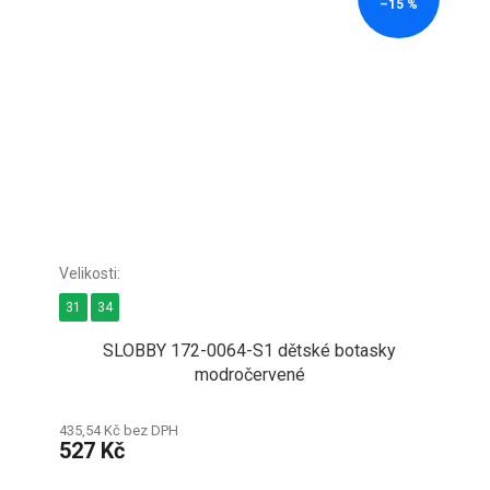
–15 %
31
34
SLOBBY 172-0064-S1 dětské botasky
modročervené
435,54 Kč bez DPH
527 Kč