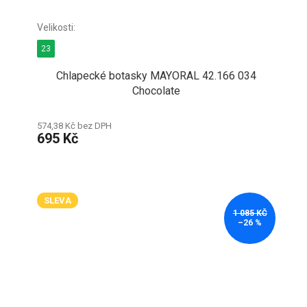
23
Chlapecké botasky MAYORAL 42.166 034
Chocolate
574,38 Kč bez DPH
695 Kč
SLEVA
1 085 KČ
–26 %