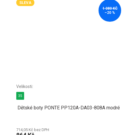
SLEVA
1 080 KČ
–20 %
35
Dětské boty PONTE PP120A-DA03-808A modré
714,05 Kč bez DPH