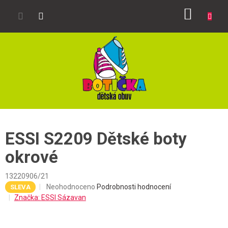
Přejít
NÁKUP
na
obsah
KOŠÍK
ESSI S2209 Dětské boty
okrové
13220906/21
Průměrné
Neohodnoceno
Podrobnosti hodnocení
SLEVA
hodnocení
Značka:
ESSI Sázavan
produktu
je
0,0