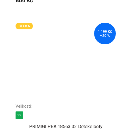
864 Kč
SLEVA
1 199 KČ
–20 %
29
PRIMIGI PBA 18563 33 Dětské boty