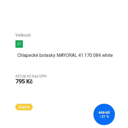
21
Chlapecké botasky MAYORAL 41.170 084 white
657,02 Kč bez DPH
795 Kč
SLEVA
635 KČ
–21 %