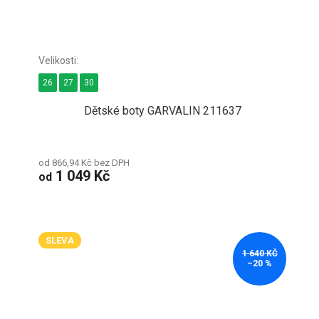
26
27
30
Dětské boty GARVALIN 211637
od 866,94 Kč bez DPH
1 049 Kč
od
SLEVA
1 640 KČ
–20 %