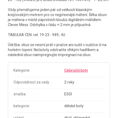
Vždy přeměřujeme jeden pár od velikosti klasickým
krejčovským metrem pro co nejpřesnější měření. Šířka obuvi
je měřena v místě záprstních kloubů digitálním měřidlem
Clever Mess. Odchylka v řádu +-2 mm je přípustná.
TABULKA CEN: vel. 19-23 - 949,- Kč
Údržba: obuv se nesmí prát v pračce ani sušit v sušičce či na
horkém topení. Nečistoty odstraňte vlhkým hadříkem a
následně obuv naimpregnujte impregnací na obuv.
Kategorie
:
Celoroční boty
Odpovědnost za vady
2 roky
značka
:
ESSI
kategorie
:
dětské boty
určení
:
dívčí, chlapecké