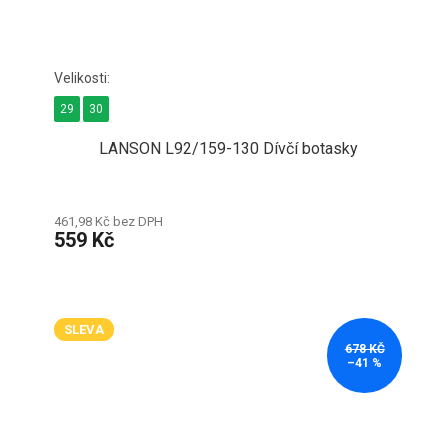
29
30
LANSON L92/159-130 Dívčí botasky
461,98 Kč bez DPH
559 Kč
SLEVA
678 KČ
–41 %