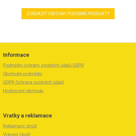
ZOBRAZIT VŠECHNY PODOBNÉ PRODUKTY
Z
á
Informace
p
a
Podmínky ochrany osobních údajů GDPR
t
í
Obchodní podmínky
GDPR Ochrana osobních údajů
Hodnocení obchodu
Vratky a reklamace
Reklamace zboží
Vrácení zboží