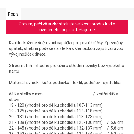
Popis
Prosím, pečlivě si zkontrolujte velikosti produktu dle
uvedeného popisu. Děkujeme
Kvalitní kožené šněrovací capáčky pro první krůčky. Zpevněný
opatek, ohebná podešev a stélka s klenbičkou zajistí zdravou
vývoj nožiček dítěte.
Střední střih - vhodné pro užší a střední nožičky bez vysokého
nártu
Materiál: svršek - kůže, podšívka - textil, podešev - syntetika
délka stélky v mm: / vnitřní šířka
obuvi
18 - 120 (vhodné pro délku chodidla 107-113 mm)
19 - 125 (vhodné pro délku chodidla 113-118 mm)
20 - 131 (vhodné pro délku chodidla 118-123 mm)
21 - 138 (vhodné pro délku chodidla 125-130 mm) / 5,6 cm
22 - 145 (vhodné pro délku chodidla 132-137 mm) / 5,8 cm
23 - 152 (vhodné pro délku chodidla 139-144 mm) / 6,2 cm