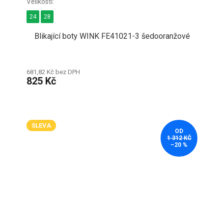
24
28
Blikající boty WINK FE41021-3 šedooranžové
681,82 Kč bez DPH
825 Kč
SLEVA
OD
1 312 KČ
–20 %