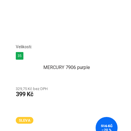
35
MERCURY 7906 purple
329,75 Kč bez DPH
399 Kč
SLEVA
916 KČ
–20 %