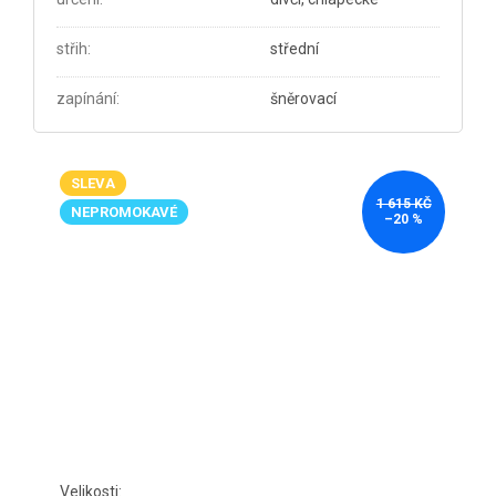
střih
:
střední
zapínání
:
šněrovací
SLEVA
1 615 KČ
NEPROMOKAVÉ
–20 %