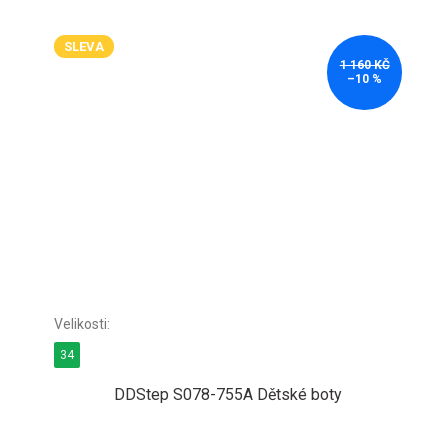
SLEVA
1 160 KČ
–10 %
34
DDStep S078-755A Dětské boty