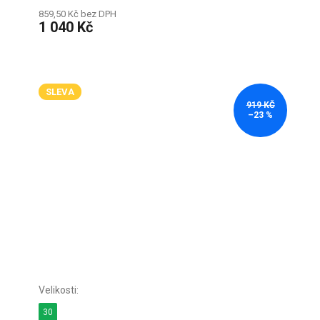
859,50 Kč bez DPH
1 040 Kč
SLEVA
919 KČ
–23 %
30