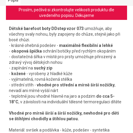
Prosím, pečlivě si zkontrolujte velikosti produktu dle
uvedeného popisu. Děkujeme
Dětské barefoot boty DDstep vzor 073
umožňuje, aby
všechny svaly nohou, byly zapojeny do chůze, stejně jako při
bosé chůzi.
- krásně ohebná podešev -
maximálně flexibilní a lehké
-
okopová špička
ochrání botičky před rychlým okopáním
- dostatečná šířka v místě pro prsty
umožňuje přirozený a
zdravý vývoj
dětských nohou
- zapínání na
suchý zip
-
kožené
- vyrobeny z hladké kůže
- vyjímatelná, rovná kožená stélka
- střední střih -
vhodné pro střední a mírně širší nožičky
,
nevadí ani mírně vyšší nárt
- teplotně jsou vhodné hlavně na jaro a podzim
do cca 5-
18°C
, v závislosti na individuální tělesné termoregulaci dítěte
Vhodné pro mírně širší a širší nožičky, nevhodné pro děti
se štíhlými chodidly a štíhlou patou.
Materiál: svršek a podšívka - kůže, podešev - syntetika