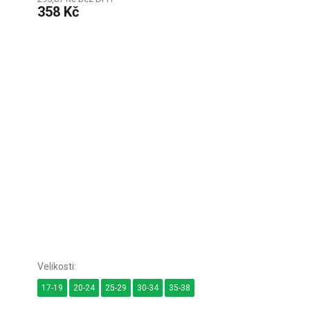
358 Kč
17-19
20-24
25-29
30-34
35-38