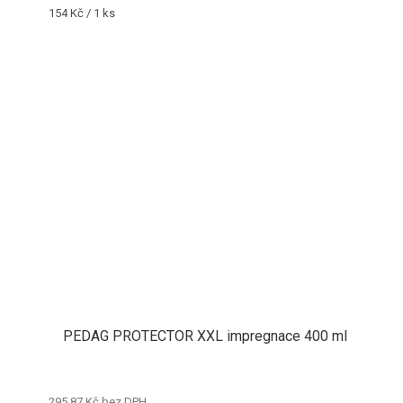
Měrná
154 Kč / 1 ks
cena:
PEDAG PROTECTOR XXL impregnace 400 ml
295,87 Kč bez DPH