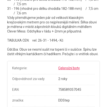
/ 7,5 cm
31 - 196 (vhodné pro délku chodidla 182-188 mm) / 7,5 cm
/ 7,6 cm
Vždy přeměřujeme jeden pár od velikosti klasickým
krejčovským metrem pro co nejpřesnější měření. Šířka obuvi
je měřena v místě záprstních kloubů digitálním měřidlem
Clever Mess. Odchylka v řádu +-2mm je přípustná.
TABULKA CEN: vel. 26-31 - 1494,- Kč
Údržba: Obuv se nesmí sušit na topení či v sušičce. Špínu lze
čistit vlhkým kartáčkem či hadříkem. Pečujte i o vnitřek obuvi.
Kategorie
:
Celoroční boty
Odpovědnost za vady
2 roky
EAN
:
758589357045
značka
:
DDStep