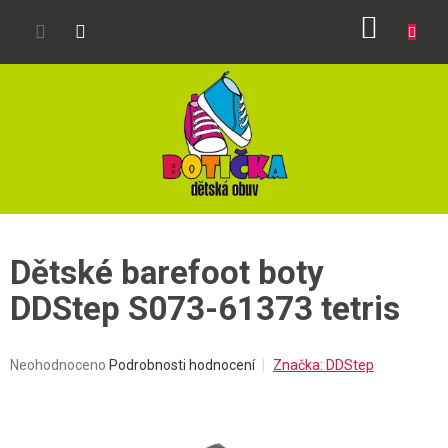
Přejít
NÁKUP
na
obsah
KOŠÍK
Dětské barefoot boty
DDStep S073-61373 tetris
Průměrné
Neohodnoceno
Podrobnosti hodnocení
Značka:
DDStep
hodnocení
produktu
je
0,0