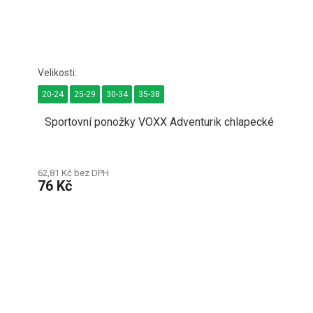
20-24
25-29
30-34
35-38
Sportovní ponožky VOXX Adventurik chlapecké
62,81 Kč bez DPH
76 Kč