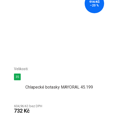
916 KČ
–20 %
35
Chlapecké botasky MAYORAL 45.199
604,96 Kč bez DPH
732 Kč