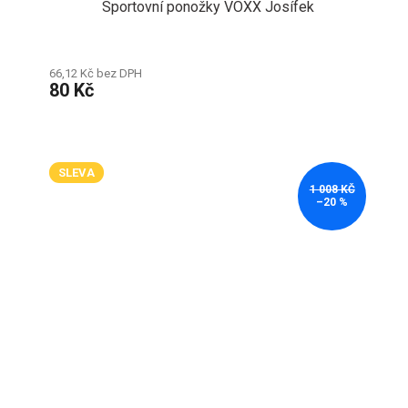
Sportovní ponožky VOXX Josífek
66,12 Kč bez DPH
80 Kč
SLEVA
1 008 KČ
–20 %