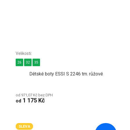
26
32
35
Dětské boty ESSI S 2246 tm. růžové
od 971,07 Kč bez DPH
1 175 Kč
od
SLEVA