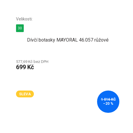
30
Dívčí botasky MAYORAL 46.057 růžové
577,69 Kč bez DPH
699 Kč
SLEVA
1 016 KČ
–20 %