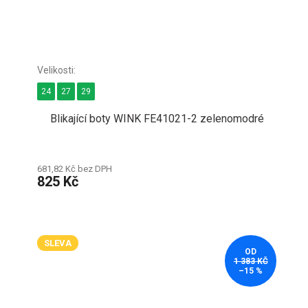
24
27
29
Blikající boty WINK FE41021-2 zelenomodré
681,82 Kč bez DPH
825 Kč
SLEVA
OD
1 383 KČ
–15 %