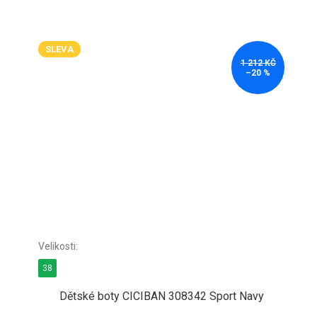
SLEVA
1 212 KČ
–20 %
38
Dětské boty CICIBAN 308342 Sport Navy