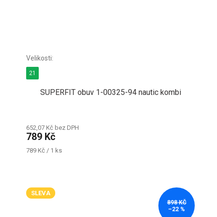
21
SUPERFIT obuv 1-00325-94 nautic kombi
652,07 Kč bez DPH
789 Kč
Měrná
789 Kč / 1 ks
cena:
SLEVA
898 KČ
–22 %