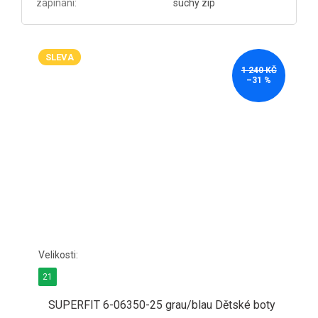
zapínání
:
suchý zip
SLEVA
1 240 KČ
–31 %
21
SUPERFIT 6-06350-25 grau/blau Dětské boty