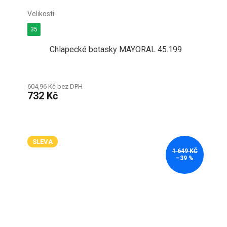
35
Chlapecké botasky MAYORAL 45.199
604,96 Kč bez DPH
732 Kč
SLEVA
1 649 KČ
–39 %