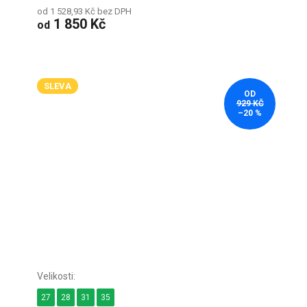
od 1 528,93 Kč bez DPH
1 850 Kč
od
SLEVA
OD
929 KČ
–20 %
27
28
31
35