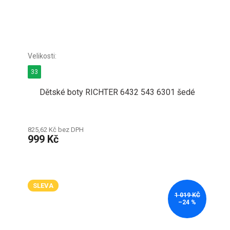
33
Dětské boty RICHTER 6432 543 6301 šedé
825,62 Kč bez DPH
999 Kč
SLEVA
1 019 KČ
–24 %