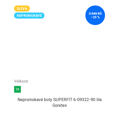
SLEVA
2 040 KČ
NEPROMOKAVÉ
–20 %
38
Nepromokavé boty SUPERFIT 6-09322-90 lila
Goretex