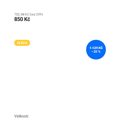
702,48 Kč bez DPH
850 Kč
SLEVA
1 129 KČ
–20 %