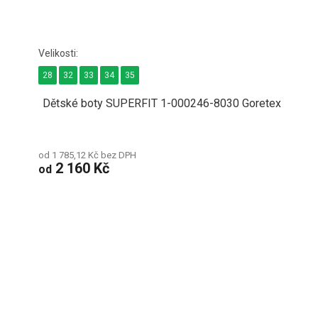
28
32
33
34
35
Dětské boty SUPERFIT 1-000246-8030 Goretex
od 1 785,12 Kč bez DPH
2 160 Kč
od