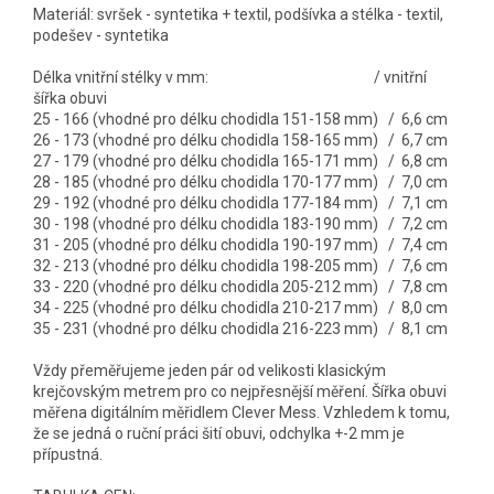
Materiál: svršek - syntetika + textil, podšívka a stélka - textil,
podešev - syntetika
Délka vnitřní stélky v mm: / vnitřní
šířka obuvi
25 - 166 (vhodné pro délku chodidla 151-158 mm) / 6,6 cm
26 - 173 (vhodné pro délku chodidla 158-165 mm) / 6,7 cm
27 - 179 (vhodné pro délku chodidla 165-171 mm) / 6,8 cm
28 - 185 (vhodné pro délku chodidla 170-177 mm) / 7,0 cm
29 - 192 (vhodné pro délku chodidla 177-184 mm) / 7,1 cm
30 - 198 (vhodné pro délku chodidla 183-190 mm) / 7,2 cm
31 - 205 (vhodné pro délku chodidla 190-197 mm) / 7,4 cm
32 - 213 (vhodné pro délku chodidla 198-205 mm) / 7,6 cm
33 - 220 (vhodné pro délku chodidla 205-212 mm) / 7,8 cm
34 - 225 (vhodné pro délku chodidla 210-217 mm) / 8,0 cm
35 - 231 (vhodné pro délku chodidla 216-223 mm) / 8,1 cm
Vždy přeměřujeme jeden pár od velikosti klasickým
krejčovským metrem pro co nejpřesnější měření. Šířka obuvi
měřena digitálním měřidlem Clever Mess. Vzhledem k tomu,
že se jedná o ruční práci šití obuvi, odchylka +-2 mm je
přípustná.