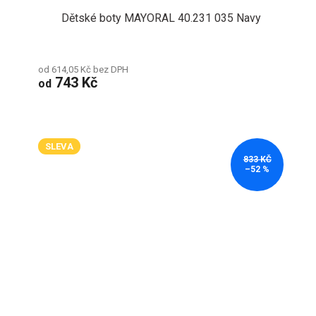
Dětské boty MAYORAL 40.231 035 Navy
od 614,05 Kč bez DPH
743 Kč
od
SLEVA
833 KČ
–52 %