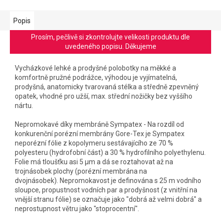
Popis
Prosím, pečlivě si zkontrolujte velikosti produktu dle
uvedeného popisu. Děkujeme
Vycházkové lehké a prodyšné polobotky na měkké a
komfortně pružné podrážce, výhodou je vyjímatelná,
prodyšná, anatomicky tvarovaná stélka a středně zpevněný
opatek, vhodné pro užší, max. střední nožičky bez vyššího
nártu.
Nepromokavé díky membráně Sympatex - Na rozdíl od
konkurenční porézní membrány Gore-Tex je Sympatex
neporézní fólie z kopolymeru sestávajícího ze 70 %
polyesteru (hydrofobní část) a 30 % hydrofilního polyethylenu.
Folie má tloušťku asi 5 µm a dá se roztahovat až na
trojnásobek plochy (porézní membrána na
dvojnásobek). Nepromokavost je definována s 25 m vodního
sloupce, propustnost vodních par a prodyšnost (z vnitřní na
vnější stranu fólie) se označuje jako "dobrá až velmi dobrá" a
neprostupnost větru jako "stoprocentní".