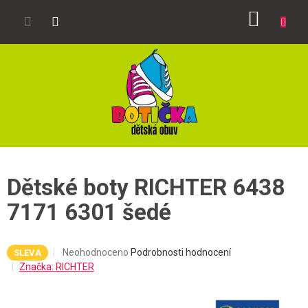
Přejít
NÁKUP
na
obsah
KOŠÍK
Dětské boty RICHTER 6438
7171 6301 šedé
Průměrné
Neohodnoceno
Podrobnosti hodnocení
SLEVA
hodnocení
Značka:
RICHTER
produktu
je
0,0