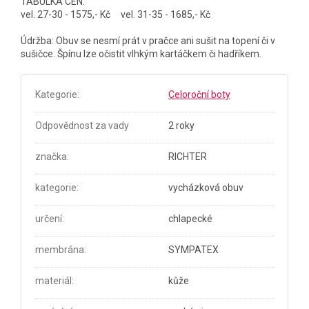
TABULKA CEN:
vel. 27-30 - 1575,- Kč vel. 31-35 - 1685,- Kč
Údržba: Obuv se nesmí prát v pračce ani sušit na topení či v
sušičce. Špínu lze očistit vlhkým kartáčkem či hadříkem.
Kategorie
:
Celoroční boty
Odpovědnost za vady
2 roky
značka
:
RICHTER
kategorie
:
vycházková obuv
určení
:
chlapecké
membrána
:
SYMPATEX
materiál
:
kůže