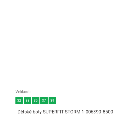
32
33
35
37
39
Dětské boty SUPERFIT STORM 1-006390-8500