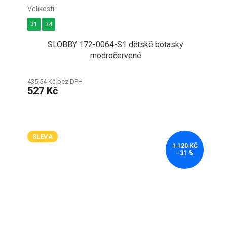
31
34
SLOBBY 172-0064-S1 dětské botasky
modročervené
435,54 Kč bez DPH
527 Kč
SLEVA
1 120 KČ
–31 %