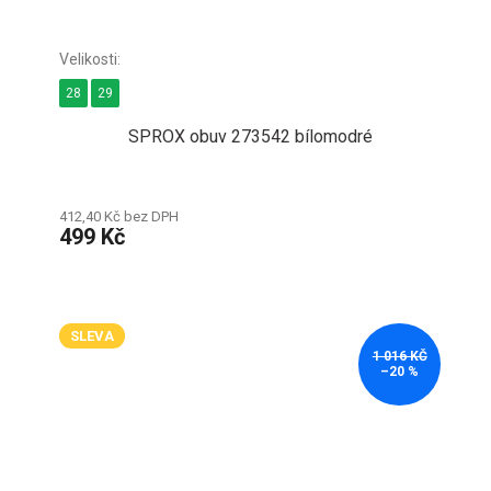
28
29
SPROX obuv 273542 bílomodré
412,40 Kč bez DPH
499 Kč
SLEVA
1 016 KČ
–20 %