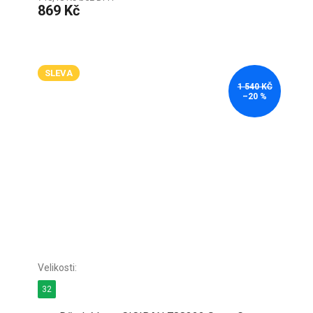
869 Kč
SLEVA
1 540 KČ
–20 %
32