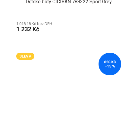
Dětské boty CICIBAN 788322 Sport Grey
1 018,18 Kč bez DPH
1 232 Kč
SLEVA
620 KČ
–15 %