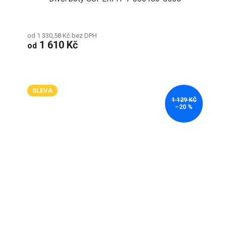
od 1 330,58 Kč bez DPH
1 610 Kč
od
SLEVA
1 129 KČ
–20 %