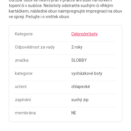
Údržba: obuv se nesmí prát v pračce ani sušit na horkém
topení či v sušičce. Nečistoty odstraňte suchým či vlhkým
kartáčkem, následně obuv naimpregnujte impregnací na obuv
ve spreji. Pečujte i o vnitřek obuvi.
Kategorie
:
Celoroční boty
Odpovědnost za vady
2 roky
značka
:
SLOBBY
kategorie
:
vycházkové boty
určení
:
chlapecké
zapínání
:
suchý zip
membrána
:
NE