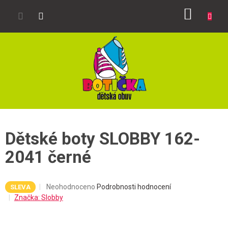
Přejít
NÁKUP
na
obsah
KOŠÍK
Dětské boty SLOBBY 162-
2041 černé
Průměrné
Neohodnoceno
Podrobnosti hodnocení
SLEVA
hodnocení
Značka:
Slobby
produktu
je
0,0