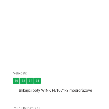
30
32
34
35
Blikající boty WINK FE1071-2 modrorůžové
718,18 Kč bez DPH