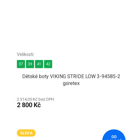
37
39
41
42
Dětské boty VIKING STRIDE LOW 3-94585-2
goretex
2 314,05 Kč bez DPH
2 800 Kč
SLEVA
OD