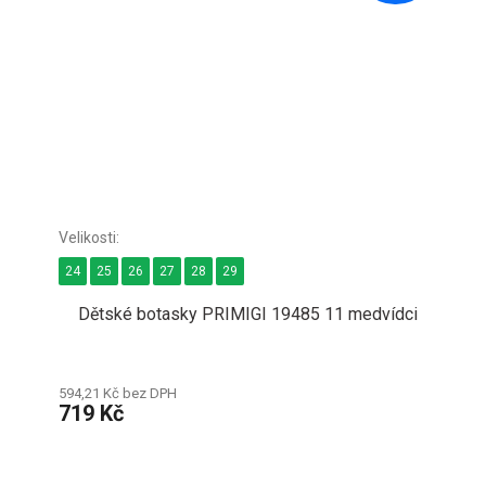
24
25
26
27
28
29
Dětské botasky PRIMIGI 19485 11 medvídci
594,21 Kč bez DPH
719 Kč