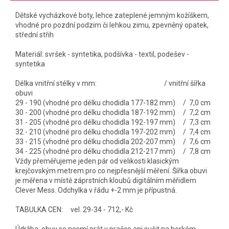
Dětské vycházkové boty, lehce zateplené jemným kožíškem,
vhodné pro pozdní podzim či lehkou zimu, zpevněný opatek,
střední střih
Materiál: svršek - syntetika, podšívka - textil, podešev -
syntetika
Délka vnitřní stélky v mm: / vnitřní šířka
obuvi
29 - 190 (vhodné pro délku chodidla 177-182 mm) / 7,0 cm
30 - 200 (vhodné pro délku chodidla 187-192 mm) / 7,2 cm
31 - 205 (vhodné pro délku chodidla 192-197 mm) / 7,3 cm
32 - 210 (vhodné pro délku chodidla 197-202 mm) / 7,4 cm
33 - 215 (vhodné pro délku chodidla 202-207 mm) / 7,6 cm
34 - 225 (vhodné pro délku chodidla 212-217 mm) / 7,8 cm
Vždy přeměřujeme jeden pár od velikosti klasickým
krejčovským metrem pro co nejpřesnější měření. Šířka obuvi
je měřena v místě záprstních kloubů digitálním měřidlem
Clever Mess. Odchylka v řádu +-2 mm je přípustná.
TABULKA CEN: vel. 29-34 - 712,- Kč