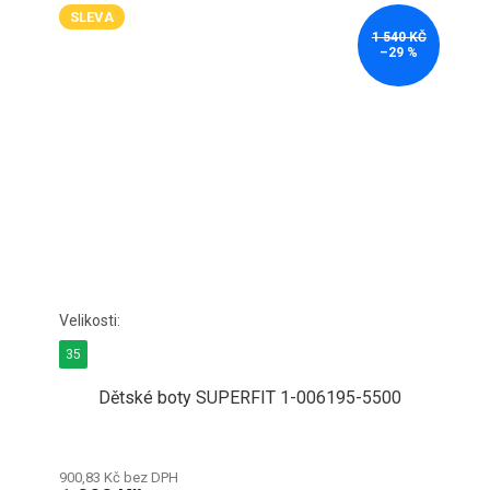
SLEVA
1 540 KČ
–29 %
35
Dětské boty SUPERFIT 1-006195-5500
900,83 Kč bez DPH