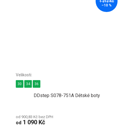
1 212 KČ
–10 %
30
34
36
DDstep S078-751A Dětské boty
od 900,83 Kč bez DPH
1 090 Kč
od