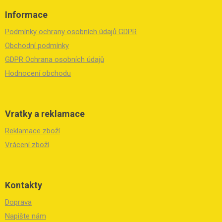
á
Informace
p
a
Podmínky ochrany osobních údajů GDPR
t
í
Obchodní podmínky
GDPR Ochrana osobních údajů
Hodnocení obchodu
Vratky a reklamace
Reklamace zboží
Vrácení zboží
Kontakty
Doprava
Napište nám