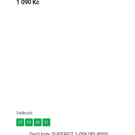
1 090 Kč
27
29
30
31
Dívčí boty SUPERFIT 1-006183-8500