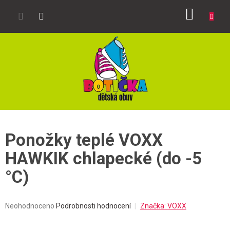
Přejít
NÁKUP
na
obsah
KOŠÍK
Ponožky teplé VOXX
HAWKIK chlapecké (do -5
°C)
Průměrné
Neohodnoceno
Podrobnosti hodnocení
Značka:
VOXX
hodnocení
produktu