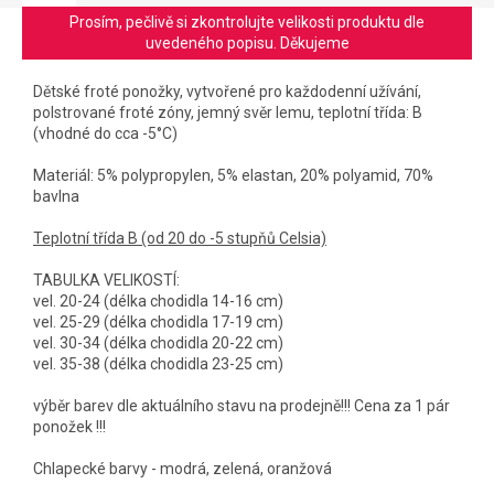
Prosím, pečlivě si zkontrolujte velikosti produktu dle
uvedeného popisu. Děkujeme
Dětské froté ponožky, vytvořené pro každodenní užívání,
polstrované froté zóny, jemný svěr lemu, teplotní třída: B
(vhodné do cca -5°C)
Materiál: 5% polypropylen, 5% elastan, 20% polyamid, 70%
bavlna
Teplotní třída B (od 20 do -5 stupňů Celsia)
TABULKA VELIKOSTÍ:
vel. 20-24 (délka chodidla 14-16 cm)
vel. 25-29 (délka chodidla 17-19 cm)
vel. 30-34 (délka chodidla 20-22 cm)
vel. 35-38 (délka chodidla 23-25 cm)
výběr barev dle aktuálního stavu na prodejně!!! Cena za 1 pár
ponožek !!!
Chlapecké barvy - modrá, zelená, oranžová