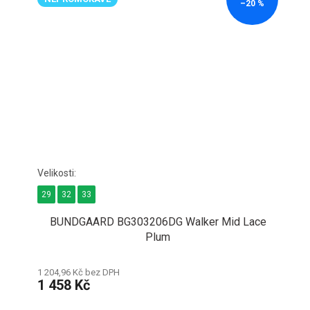
–20 %
29
32
33
BUNDGAARD BG303206DG Walker Mid Lace
Plum
1 204,96 Kč bez DPH
1 458 Kč