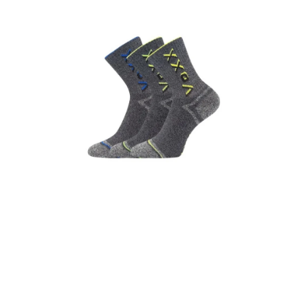
je
0,0
z
5
hvězdiček.