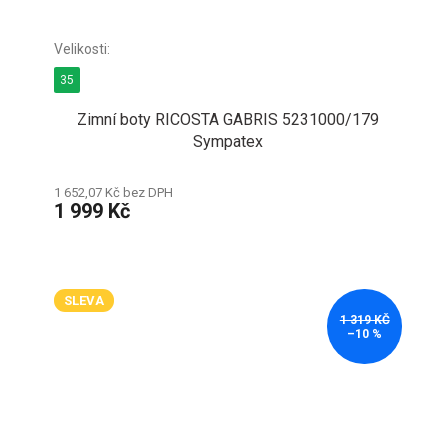
35
Zimní boty RICOSTA GABRIS 5231000/179
Sympatex
1 652,07 Kč bez DPH
1 999 Kč
SLEVA
1 319 KČ
–10 %