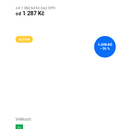
od 1 063,64 Kč bez DPH
1 287 Kč
od
SLEVA
1 235 KČ
–36 %
21