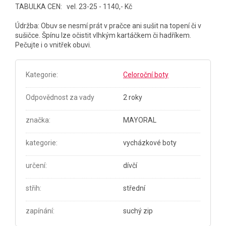
TABULKA CEN: vel. 23-25 - 1140,- Kč
Údržba: Obuv se nesmí prát v pračce ani sušit na topení či v
sušičce. Špínu lze očistit vlhkým kartáčkem či hadříkem.
Pečujte i o vnitřek obuvi.
Kategorie
:
Celoroční boty
Odpovědnost za vady
2 roky
značka
:
MAYORAL
kategorie
:
vycházkové boty
určení
:
dívčí
střih
:
střední
zapínání
:
suchý zip