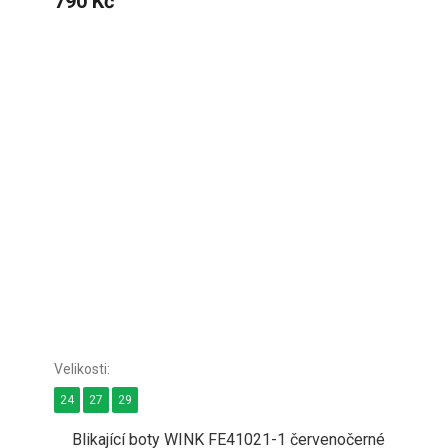
790 Kč
24
27
29
Blikající boty WINK FE41021-1 červenočerné