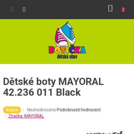
Přejít
NÁKUP
na
obsah
KOŠÍK
Dětské boty MAYORAL
42.236 011 Black
Průměrné
Neohodnoceno
Podrobnosti hodnocení
SLEVA
hodnocení
Značka:
MAYORAL
produktu
je
0,0