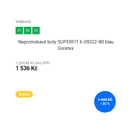
31
32
33
Nepromokavé boty SUPERFIT 6-09322-80 blau
Goretex
1 269,42 Kč bez DPH
1 536 Kč
SLEVA
1 440 KČ
–20 %