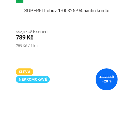
SUPERFIT obuv 1-00325-94 nautic kombi
652,07 Kč bez DPH
789 Kč
Měrná
789 Kč / 1 ks
cena:
SLEVA
1 920 KČ
NEPROMOKAVÉ
–20 %