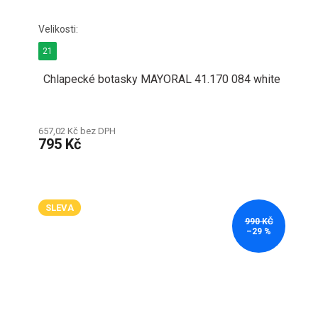
21
Chlapecké botasky MAYORAL 41.170 084 white
657,02 Kč bez DPH
795 Kč
SLEVA
990 KČ
–29 %