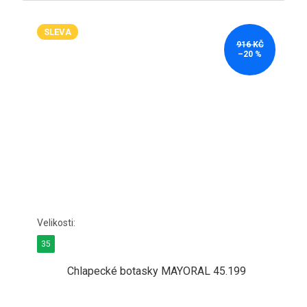
SLEVA
916 KČ
–20 %
35
Chlapecké botasky MAYORAL 45.199