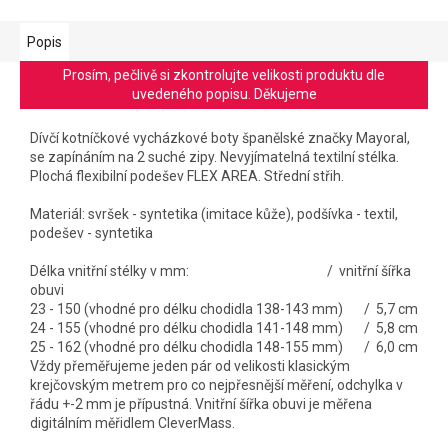
Popis
Prosím, pečlivě si zkontrolujte velikosti produktu dle
uvedeného popisu. Děkujeme
Dívčí kotníčkové vycházkové boty španělské značky Mayoral,
se zapínáním na 2 suché zipy. Nevyjímatelná textilní stélka.
Plochá flexibilní podešev FLEX AREA. Střední střih.
Materiál: svršek - syntetika (imitace kůže), podšívka - textil,
podešev - syntetika
Délka vnitřní stélky v mm: / vnitřní šířka
obuvi
23 - 150 (vhodné pro délku chodidla 138-143 mm)
/ 5,7 cm
24 - 155 (vhodné pro délku chodidla 141-148 mm) / 5,8 cm
25 - 162 (vhodné pro délku chodidla 148-155 mm) / 6,0 cm
Vždy přeměřujeme jeden pár od velikosti klasickým
krejčovským metrem pro co nejpřesnější měření, odchylka v
řádu +-2 mm je přípustná. Vnitřní šířka obuvi je měřena
digitálním měřidlem CleverMass.