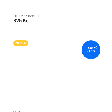
681,82 Kč bez DPH
825 Kč
SLEVA
1 640 KČ
–15 %