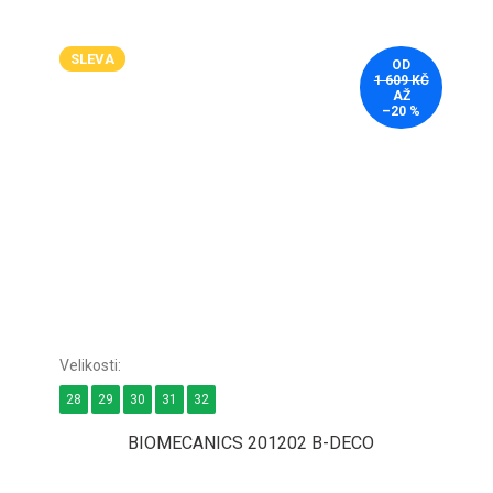
SLEVA
OD
1 609 KČ
AŽ
–20 %
28
29
30
31
32
BIOMECANICS 201202 B-DECO