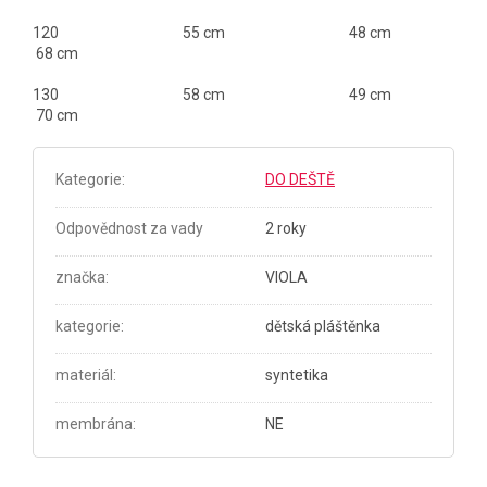
120 55 cm 48 cm
68 cm
130 58 cm 49 cm
70 cm
Kategorie
:
DO DEŠTĚ
Odpovědnost za vady
2 roky
značka
:
VIOLA
kategorie
:
dětská pláštěnka
materiál
:
syntetika
membrána
:
NE