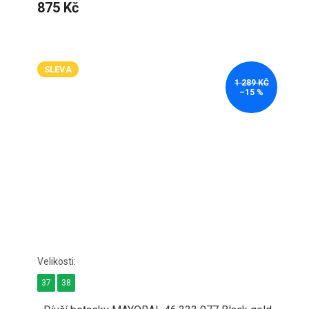
875 Kč
SLEVA
1 289 KČ
–15 %
37
38