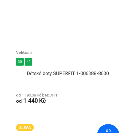
30
40
Dětské boty SUPERFIT 1-006388-8030
od 1 190,08 Kč bez DPH
1 440 Kč
od
SLEVA
OD