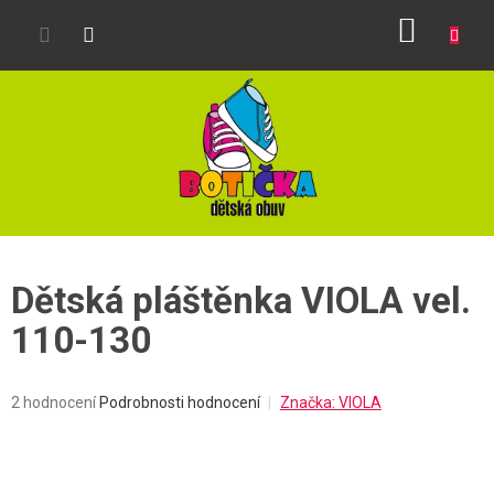
Přejít
NÁKUP
na
obsah
KOŠÍK
Dětská pláštěnka VIOLA vel.
110-130
Průměrné
2 hodnocení
Podrobnosti hodnocení
Značka:
VIOLA
hodnocení
produktu
je
5,0