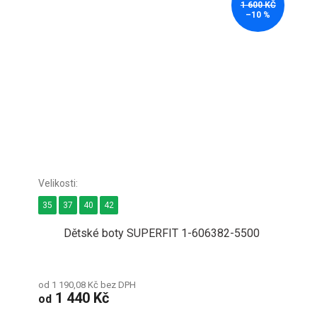
1 600 KČ
–10 %
35
37
40
42
Dětské boty SUPERFIT 1-606382-5500
od 1 190,08 Kč bez DPH
1 440 Kč
od