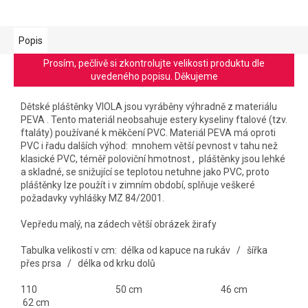
Popis
Prosím, pečlivě si zkontrolujte velikosti produktu dle
uvedeného popisu. Děkujeme
Dětské pláštěnky VIOLA jsou vyráběny výhradně z materiálu
PEVA . Tento materiál neobsahuje estery kyseliny ftalové (tzv.
ftaláty) používané k měkčení PVC. Materiál PEVA má oproti
PVC i řadu dalších výhod: mnohem větší pevnost v tahu než
klasické PVC, téměř poloviční hmotnost , pláštěnky jsou lehké
a skladné, se snižující se teplotou netuhne jako PVC, proto
pláštěnky lze použít i v zimním období, splňuje veškeré
požadavky vyhlášky MZ 84/2001.
Vepředu malý, na zádech větší obrázek žirafy
Tabulka velikostí v cm: délka od kapuce na rukáv / šířka
přes prsa / délka od krku dolů
110 50 cm 46 cm
62 cm