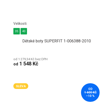
35
40
Dětské boty SUPERFIT 1-006388-2010
od 1 279,34 Kč bez DPH
1 548 Kč
od
SLEVA
OD
1 600 KČ
–10 %