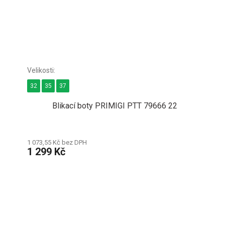
32
35
37
Blikací boty PRIMIGI PTT 79666 22
1 073,55 Kč bez DPH
1 299 Kč