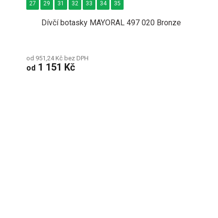
27
29
31
32
33
34
35
Dívčí botasky MAYORAL 497 020 Bronze
od 951,24 Kč bez DPH
1 151 Kč
od