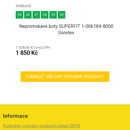
25
26
27
28
29
30
Nepromokavé boty SUPERFIT 1-006184-8000
Goretex
1 528,93 Kč bez DPH
1 850 Kč
ZOBRAZIT VŠECHNY PODOBNÉ PRODUKTY
Z
á
Informace
p
a
Podmínky ochrany osobních údajů GDPR
t