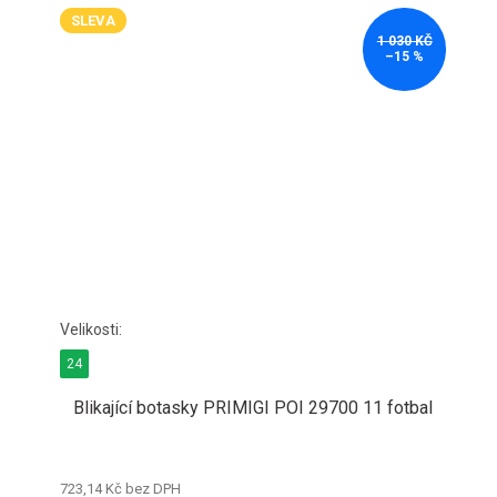
SLEVA
1 030 KČ
–15 %
24
Blikající botasky PRIMIGI POI 29700 11 fotbal
723,14 Kč bez DPH