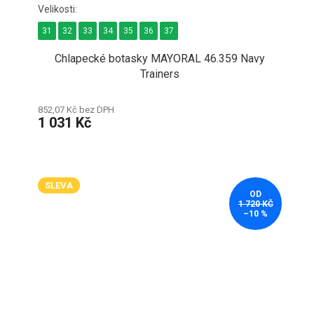
31
32
33
34
35
36
37
Chlapecké botasky MAYORAL 46.359 Navy
Trainers
852,07 Kč bez DPH
1 031 Kč
SLEVA
OD
1 720 KČ
–10 %