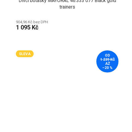
Dívčí botasky MAYORAL 46.333 077 Black gold
trainers
904,96 Kč bez DPH
1 095 Kč
SLEVA
OD
1 239 KČ
AŽ
–20 %