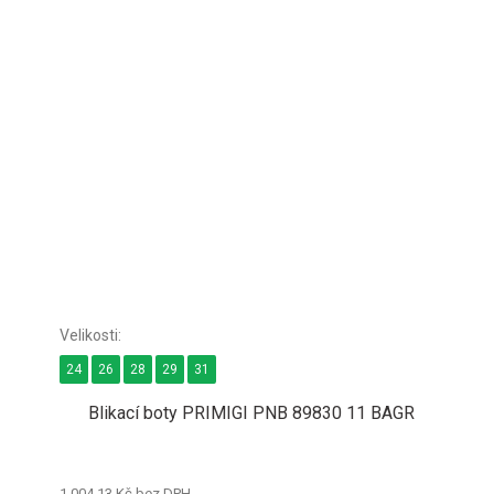
24
26
28
29
31
Blikací boty PRIMIGI PNB 89830 11 BAGR
1 004,13 Kč bez DPH