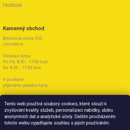
Facebook
Kamenný obchod
Březinova cesta 533,
Litoměřice
Otevírací doba:
Po-Pá: 8:30 - 17:00 hod
So: 8:30 - 11:00 hod
V prodejně
přijímáme platební karty
Tento web používá soubory cookies, které slouží k
zvyšování kvality služeb, personalizaci nabídky, sběru
anonymních dat a analytické účely. Dalším procházením
tohoto webu vyjadřujete souhlas s jejich používáním.