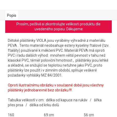
Popis
Prosím, pečlivě si zkontrolujte velikosti produktu dle
uvedeného popisu. Děkujeme
Dětské pláštěnky VIOLA jsou vyráběny výhradně z materiálu
PEVA . Tento materiál neobsahuje estery kyseliny ftalové (tzv.
ftaláty) používané k měkčení PVC. Materiál PEVA má oproti
PVC i řadu dalších výhod: mnohem větší pevnost v tahu než
klasické PVC, téměř poloviční hmotnost , pláštěnky jsou lehké
a skladné, se snižující se teplotou netuhne jako PVC, proto
pláštěnky lze použít i v zimním období, splňuje veškeré
požadavky vyhlášky MZ 84/2001.
Oproti ilustračnímu obrázku v současné době jsou všechny
pláštěnky jednobarevné bez obrázku !!!
Tabulka velikostí v cm: délka od kapuce na rukáv / šířka
přes prsa / délka od krku dolů
160 69 cm 56 cm