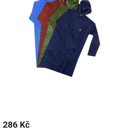
z
5
hvězdiček.
286 Kč