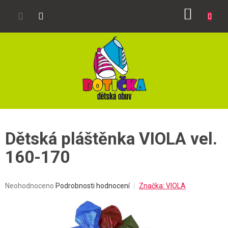
Přejít
NÁKUP
na
obsah
KOŠÍK
Dětská pláštěnka VIOLA vel.
160-170
Průměrné
Neohodnoceno
Podrobnosti hodnocení
Značka:
VIOLA
hodnocení
produktu
je
0,0