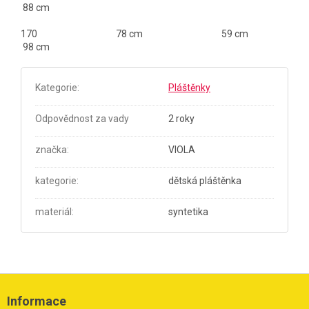
88 cm
170 78 cm 59 cm
98 cm
Kategorie
:
Pláštěnky
Odpovědnost za vady
2 roky
značka
:
VIOLA
kategorie
:
dětská pláštěnka
materiál
:
syntetika
Z
á
Informace
p