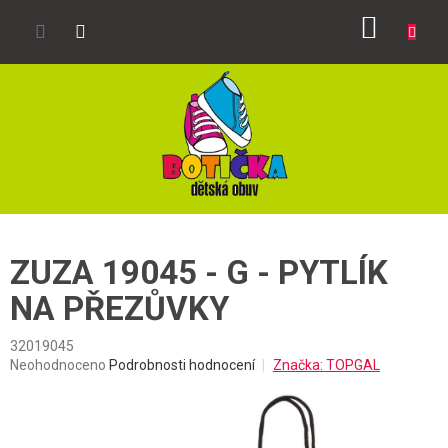
Přejít
NÁKUP
na
obsah
KOŠÍK
ZUZA 19045 - G - PYTLÍK
NA PŘEZŮVKY
32019045
Průměrné
Neohodnoceno
Podrobnosti hodnocení
Značka:
TOPGAL
hodnocení
produktu
je
0,0