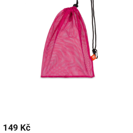
z
5
hvězdiček.
149 Kč