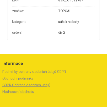
EAN
:
8592571012787
značka
:
TOPGAL
kategorie
:
sáček na boty
určení
:
dívčí
Z
á
Informace
p
a
Podmínky ochrany osobních údajů GDPR
t
í
Obchodní podmínky
GDPR Ochrana osobních údajů
Hodnocení obchodu