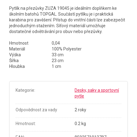
Pytlík na přezůvky ZUZA 19045 je ideálním doplňkem ke
školním batohů TOPGAL. Součástí pytlíku je i praktická
karabina pro zavěšení. Přístup do vnitřní části lze zabezpečit
jednoduchým stažením. Síťový materiál umožňuje
dostatečné odvětrávání pro obuv nebo přezůvky.
Hmotnost
0,04
Materiál
100% Polyester
Výška
33 cm
Šířka
23 cm
Hloubka
1 cm
Kategorie
:
Desky, saky a sportovní
pytle
Odpovědnost za vady
2 roky
Hmotnost
:
0.2 kg