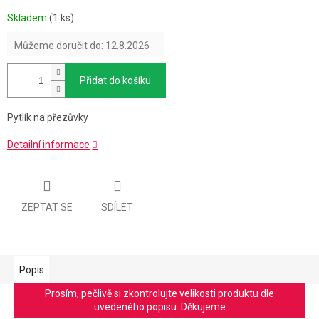
Měrná
Skladem
(1 ks)
cena:
Můžeme doručit do:
12.8.2026
Přidat do košíku
Pytlík na přezůvky
Detailní informace
ZEPTAT SE
SDÍLET
Popis
Prosím, pečlivě si zkontrolujte velikosti produktu dle
uvedeného popisu. Děkujeme