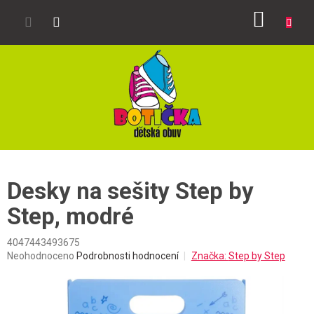
Přejít
NÁKUP
na
obsah
KOŠÍK
Desky na sešity Step by
Step, modré
4047443493675
Průměrné
Neohodnoceno
Podrobnosti hodnocení
Značka:
Step by Step
hodnocení
produktu
je
0,0