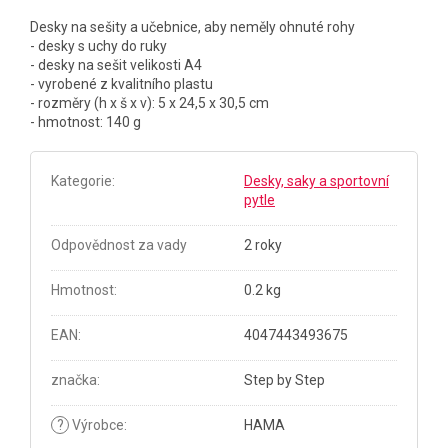
Desky na sešity a učebnice,
aby neměly ohnuté rohy
- desky s uchy do ruky
- desky na sešit velikosti A4
- vyrobené z kvalitního plastu
- rozměry (h x š x v): 5 x 24,5 x 30,5 cm
- hmotnost: 140 g
Kategorie
:
Desky, saky a sportovní
pytle
Odpovědnost za vady
2 roky
Hmotnost
:
0.2 kg
EAN
:
4047443493675
značka
:
Step by Step
?
Výrobce
:
HAMA