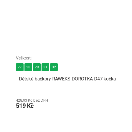
27
28
29
31
32
Dětské bačkory RAWEKS DOROTKA D47 kočka
428,93 Kč bez DPH
519 Kč