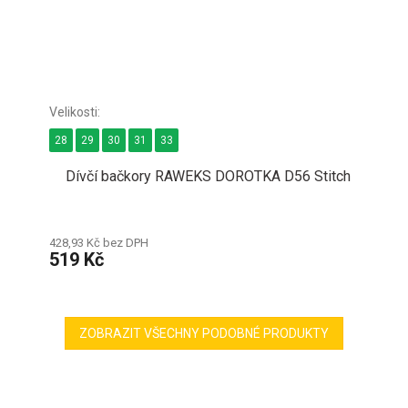
28
29
30
31
33
Dívčí bačkory RAWEKS DOROTKA D56 Stitch
428,93 Kč bez DPH
519 Kč
ZOBRAZIT VŠECHNY PODOBNÉ PRODUKTY