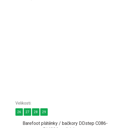
26
27
28
29
Barefoot plátěnky / bačkory DDstep C086-