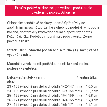
Prosím, pečlivě si zkontrolujte velikosti produktu dle
uvedeného popisu. Děkujeme
Chlapecké sandálové bačkory - domácí přezůvky, se
zapínáním na suchý zip. Lehké s ohebnou podešví, výhodou je
kožená, anatomicky tvarovaná stélka a zpevněný opatek.
Kožená špička. Podešev vhodná i pro pobyt venku. Země
původu Srbsko
Střední střih - vhodné pro střední a mírně širší nožičky bez
vysokého nártu.
Materiál: svršek - textil, podšívka - textil, kožená stélka,
podešev - syntetika
Délka vnitřní stélky v mm: / vnitřní šířka
obuvi
23 - 153 (vhodné pro délku chodidla 142-147 mm) / 6,5 cm
24 - 160 (vhodné pro délku chodidla 149-154 mm) / 6,7 cm
25 - 165 (vhodné pro délku chodidla 154-159 mm) / 6,8 cm
26 - 171 (vhodné pro délku chodidla 160-165 mm) / 7,0 cm
27 - 177 (vhodné pro délku chodidla 166-171 mm) / 7,1 cm