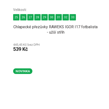
25
26
27
28
29
30
31
32
33
Chlapecké přezůvky RAWEKS IGOR I17 fotbalista
- užší střih
445,45 Kč bez DPH
539 Kč
NOVINKA