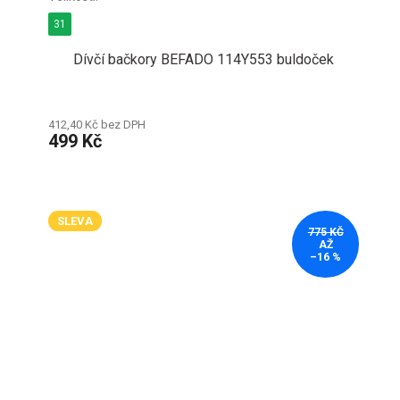
31
Dívčí bačkory BEFADO 114Y553 buldoček
412,40 Kč bez DPH
499 Kč
SLEVA
775 KČ
AŽ
–16 %