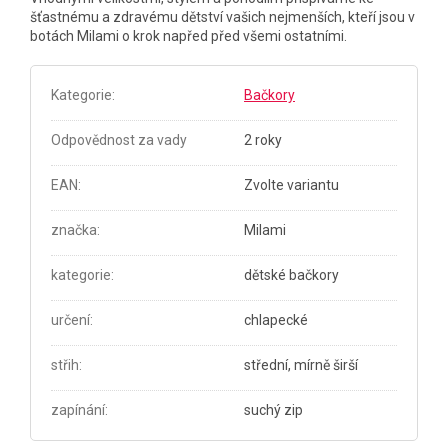
šťastnému a zdravému dětství vašich nejmenších, kteří jsou v
botách Milami o krok napřed před všemi ostatními.
Kategorie
:
Bačkory
Odpovědnost za vady
2 roky
EAN
:
Zvolte variantu
značka
:
Milami
kategorie
:
dětské bačkory
určení
:
chlapecké
střih
:
střední, mírně širší
zapínání
:
suchý zip