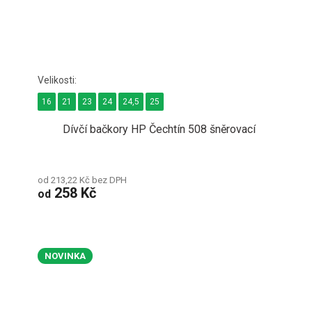
16
21
23
24
24,5
25
Dívčí bačkory HP Čechtín 508 šněrovací
od 213,22 Kč bez DPH
258 Kč
od
NOVINKA