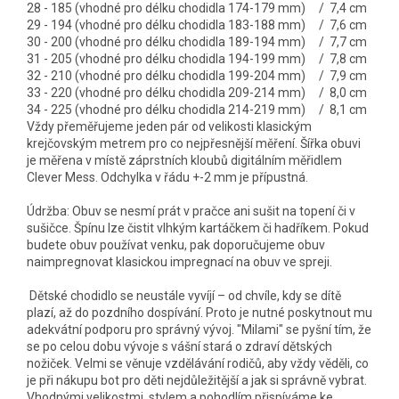
28 - 185 (vhodné pro délku chodidla 174-179 mm) / 7,4 cm
29 - 194 (vhodné pro délku chodidla 183-188 mm) / 7,6 cm
30 - 200 (vhodné pro délku chodidla 189-194 mm) / 7,7 cm
31 - 205 (vhodné pro délku chodidla 194-199 mm) / 7,8 cm
32 - 210 (vhodné pro délku chodidla 199-204 mm) / 7,9 cm
33 - 220 (vhodné pro délku chodidla 209-214 mm) / 8,0 cm
34 - 225 (vhodné pro délku chodidla 214-219 mm) / 8,1 cm
Vždy přeměřujeme jeden pár od velikosti klasickým
krejčovským metrem pro co nejpřesnější měření. Šířka obuvi
je měřena v místě záprstních kloubů digitálním měřidlem
Clever Mess. Odchylka v řádu +-2 mm je přípustná.
Údržba: Obuv se nesmí prát v pračce ani sušit na topení či v
sušičce. Špínu lze čistit vlhkým kartáčkem či hadříkem. Pokud
budete obuv používat venku, pak doporučujeme obuv
naimpregnovat klasickou impregnací na obuv ve spreji.
Dětské chodidlo se neustále vyvíjí – od chvíle, kdy se dítě
plazí, až do pozdního dospívání.
Proto je nutné poskytnout mu
adekvátní podporu pro správný vývoj.
"Milami" se pyšní tím, že
se po celou dobu vývoje s vášní stará o zdraví dětských
nožiček.
Velmi se věnuje vzdělávání rodičů, aby vždy věděli, co
je při nákupu bot pro děti nejdůležitější a jak si správně vybrat.
Vhodnými velikostmi, stylem a pohodlím přispíváme ke