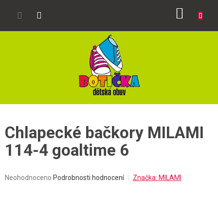
Přejít
NÁKUP
na
obsah
KOŠÍK
Chlapecké bačkory MILAMI
114-4 goaltime 6
Průměrné
Neohodnoceno
Podrobnosti hodnocení
Značka:
MILAMI
hodnocení
produktu
je
0,0