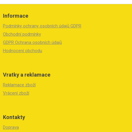
Z
á
Informace
p
a
Podmínky ochrany osobních údajů GDPR
t
í
Obchodní podmínky
GDPR Ochrana osobních údajů
Hodnocení obchodu
Vratky a reklamace
Reklamace zboží
Vrácení zboží
Kontakty
Doprava