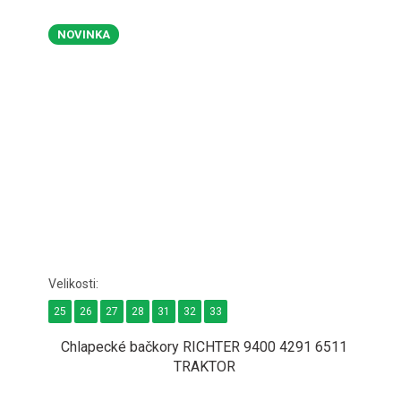
NOVINKA
25
26
27
28
31
32
33
Chlapecké bačkory RICHTER 9400 4291 6511
TRAKTOR