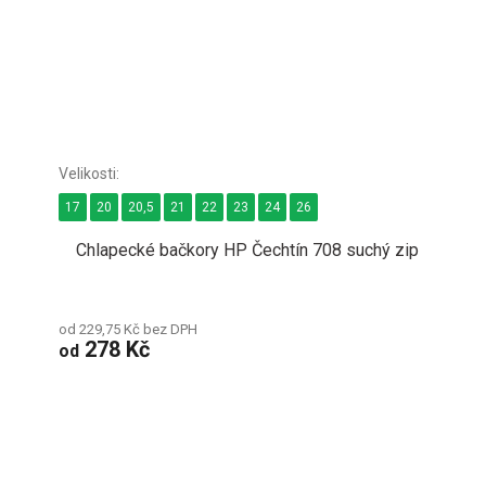
17
20
20,5
21
22
23
24
26
Chlapecké bačkory HP Čechtín 708 suchý zip
od 229,75 Kč bez DPH
278 Kč
od