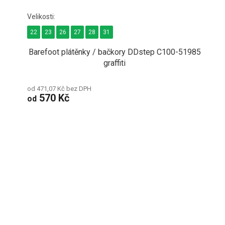
22
23
26
27
28
31
Barefoot plátěnky / bačkory DDstep C100-51985
graffiti
od 471,07 Kč bez DPH
570 Kč
od