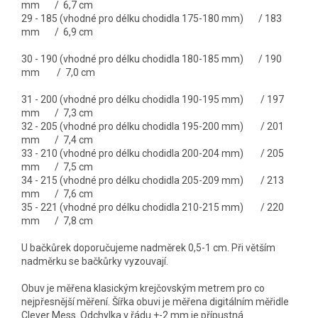
mm / 6,7 cm
29 - 185 (vhodné pro délku chodidla 175-180 mm) / 183
mm / 6,9 cm
30 - 190 (vhodné pro délku chodidla 180-185 mm) / 190
mm / 7,0 cm
31 - 200 (vhodné pro délku chodidla 190-195 mm) / 197
mm / 7,3 cm
32 - 205 (vhodné pro délku chodidla 195-200 mm) / 201
mm / 7,4 cm
33 - 210 (vhodné pro délku chodidla 200-204 mm) / 205
mm / 7,5 cm
34 - 215 (vhodné pro délku chodidla 205-209 mm) / 213
mm / 7,6 cm
35 - 221 (vhodné pro délku chodidla 210-215 mm) / 220
mm / 7,8 cm
U bačkůrek doporučujeme nadměrek 0,5-1 cm. Při větším
nadměrku se bačkůrky vyzouvají.
Obuv je měřena klasickým krejčovským metrem pro co
nejpřesnější měření. Šířka obuvi je měřena digitálním měřidle
Clever Mess. Odchylka v řádu +-2 mm je přípustná.