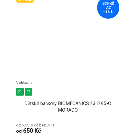
775 KČ
AŽ
–16 %
21
27
Dětské bačkory BIOMECANICS 231295-C
MORADO
od 537,19 Kč bez DPH
650 Kč
od