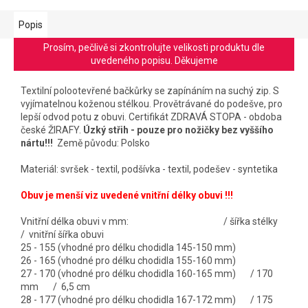
Popis
Prosím, pečlivě si zkontrolujte velikosti produktu dle
uvedeného popisu. Děkujeme
Textilní polootevřené bačkůrky se zapínáním na suchý zip. S
vyjímatelnou koženou stélkou. Provětrávané do podešve, pro
lepší odvod potu z obuvi. Certifikát ZDRAVÁ STOPA - obdoba
české ŽIRAFY.
Úzký střih - pouze pro nožičky bez vyššího
nártu!!!
Země původu: Polsko
Materiál: svršek - textil, podšívka - textil, podešev - syntetika
Obuv je menší viz uvedené vnitřní délky obuvi !!!
Vnitřní délka obuvi v mm: / šířka stélky
/ vnitřní šířka obuvi
25 - 155 (vhodné pro délku chodidla 145-150 mm)
26 - 165 (vhodné pro délku chodidla 155-160 mm)
27 - 170 (vhodné pro délku chodidla 160-165 mm) / 170
mm / 6,5 cm
28 - 177 (vhodné pro délku chodidla 167-172 mm) / 175