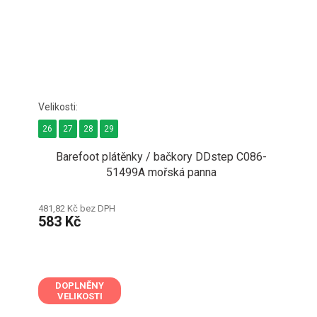
26
27
28
29
Barefoot plátěnky / bačkory DDstep C086-
51499A mořská panna
481,82 Kč bez DPH
583 Kč
DOPLNĚNY
VELIKOSTI