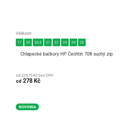
17
20
20,5
21
22
23
24
26
Chlapecké bačkory HP Čechtín 708 suchý zip
od 229,75 Kč bez DPH
278 Kč
od
NOVINKA