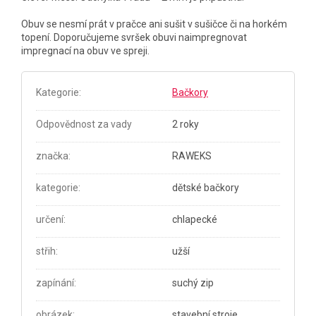
Obuv se nesmí prát v pračce ani sušit v sušičce či na horkém
topení. Doporučujeme svršek obuvi naimpregnovat
impregnací na obuv ve spreji.
Kategorie
:
Bačkory
Odpovědnost za vady
2 roky
značka
:
RAWEKS
kategorie
:
dětské bačkory
určení
:
chlapecké
střih
:
užší
zapínání
:
suchý zip
obrázek
:
stavební stroje