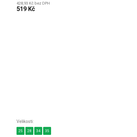
428,93 Kč bez DPH
519 Kč
25
28
34
35