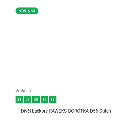
NOVINKA
28
29
30
31
33
Dívčí bačkory RAWEKS DOROTKA D56 Stitch