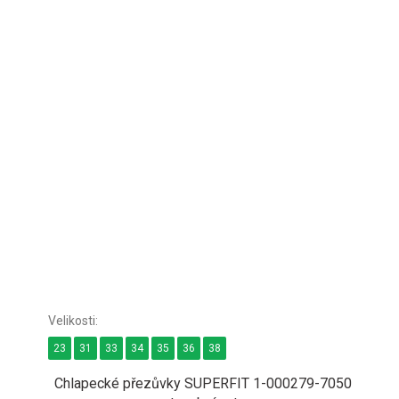
23
31
33
34
35
36
38
Chlapecké přezůvky SUPERFIT 1-000279-7050