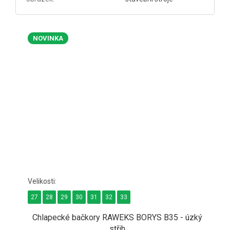
NOVINKA
27
28
29
30
31
32
33
Chlapecké bačkory RAWEKS BORYS B35 - úzký
střih