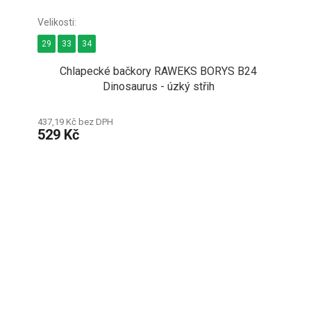
29
33
34
Chlapecké bačkory RAWEKS BORYS B24
Dinosaurus - úzký střih
437,19 Kč bez DPH
529 Kč