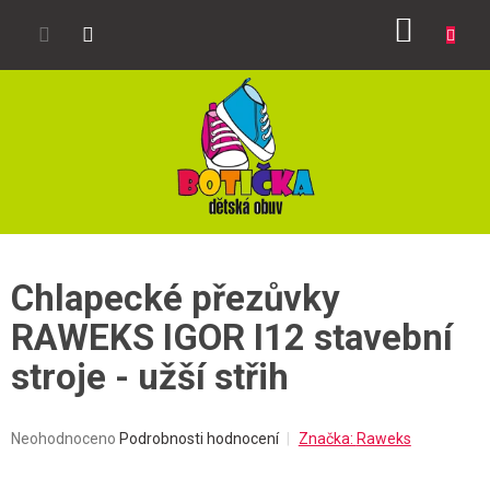
Přejít
NÁKUP
na
obsah
KOŠÍK
Chlapecké přezůvky
RAWEKS IGOR I12 stavební
stroje - užší střih
Průměrné
Neohodnoceno
Podrobnosti hodnocení
Značka:
Raweks
hodnocení
produktu