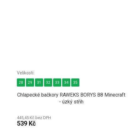
28
29
31
32
33
34
35
Chlapecké bačkory RAWEKS BORYS B8 Minecraft
- úzký střih
445,45 Kč bez DPH
539 Kč