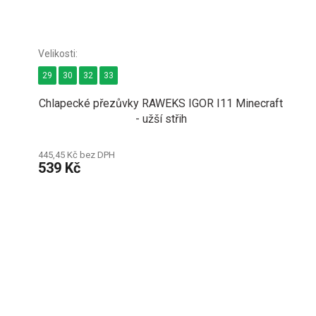
29
30
32
33
Chlapecké přezůvky RAWEKS IGOR I11 Minecraft
- užší střih
445,45 Kč bez DPH
539 Kč