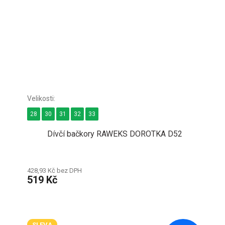
28
30
31
32
33
Dívčí bačkory RAWEKS DOROTKA D52
428,93 Kč bez DPH
519 Kč
SLEVA