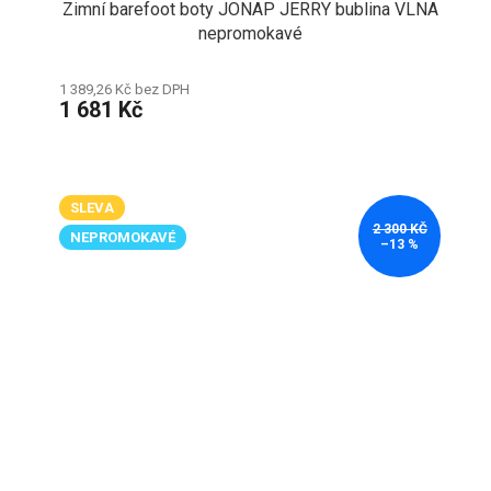
Zimní barefoot boty JONAP JERRY bublina VLNA
nepromokavé
1 389,26 Kč bez DPH
1 681 Kč
SLEVA
2 300 KČ
NEPROMOKAVÉ
–13 %