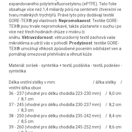
expandovaného polytetrafluoroetylenu (ePTFE). Tato folie
obsahuje více než 1,4 miliardy pórů na centimetr čtvereční ve
tvaru malinkých trychtýřů. Právě tyto póry dodávají textilii
GORE-TEX® její vlastnosti.
Nepromokavost
: Textilie GORE-
TEX® jsou trvale nepromokavé, takže zůstanete v suchu i po
více než třech hodinách chůze v mokru či
sněhu.
Větruvzdornost
: větruvzdorný textil zachová vaše
mikroklima a udrží vás v pohodlí.
Prodyšnost
: textilie GORE-
TEX® umožňují vlhkosti způsobené pocením odcházet ven a
pomáhají omezovat přehřívání a vlhnutí kůže.
Materiál: svršek - syntetika + textil, podšívka - textil, podešev -
syntetika
Délka vnitřní stélky v mm: / šířka stélky /
vnitřní šířka obuvi
36 - 237 (vhodné pro délku chodidla 223-230 mm) / 8,0 cm
/ 8,1 cm
37 - 245 (vhodné pro délku chodidla 230-237 mm) / 8,2 cm
/ 8,3 cm
38 - 250 (vhodné pro délku chodidla 235-242 mm) / 8,4 cm
/ 8,5 cm
39 - 260 (vhodné pro délku chodidla 245-252 mm) / 8,6 cm