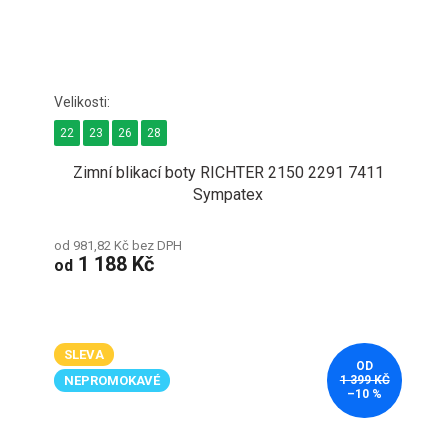
22
23
26
28
Zimní blikací boty RICHTER 2150 2291 7411
Sympatex
od 981,82 Kč bez DPH
1 188 Kč
od
SLEVA
OD
NEPROMOKAVÉ
1 399 KČ
–10 %