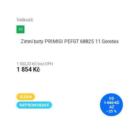
33
Zimní boty PRIMIGI PEFGT 68825 11 Goretex
1 532,23 Kč bez DPH
1 854 Kč
SLEVA
OD
1 560 KČ
NEPROMOKAVÉ
AŽ
–25 %