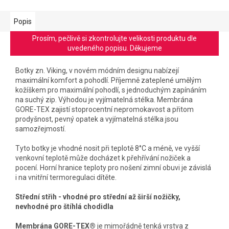
Popis
Prosím, pečlivě si zkontrolujte velikosti produktu dle
uvedeného popisu. Děkujeme
Botky zn. Viking, v novém módním designu nabízejí
maximální komfort a pohodlí. Příjemně zateplené umělým
kožíškem pro maximální pohodlí, s jednoduchým zapínáním
na suchý zip. Výhodou je vyjímatelná stélka. Membrána
GORE-TEX zajistí stoprocentní nepromokavost a přitom
prodyšnost, pevný opatek a vyjímatelná stélka jsou
samozřejmostí.
Tyto botky je vhodné nosit při teplotě 8°C a méně, ve vyšší
venkovní teplotě může docházet k přehřívání nožiček a
pocení. Horní hranice teploty pro nošení zimní obuvi je závislá
i na vnitřní termoregulaci dítěte.
Střední střih - vhodné pro střední až širší nožičky,
nevhodné pro štíhlá chodidla
Membrána GORE-TEX®
je mimořádně tenká vrstva z