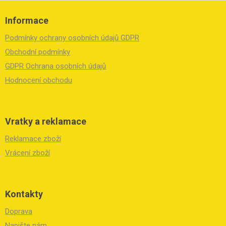
Z
á
Informace
p
a
Podmínky ochrany osobních údajů GDPR
t
í
Obchodní podmínky
GDPR Ochrana osobních údajů
Hodnocení obchodu
Vratky a reklamace
Reklamace zboží
Vrácení zboží
Kontakty
Doprava
Napište nám