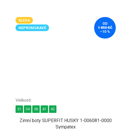
SLEVA
OD
NEPROMOKAVÉ
1 850 KČ
–10 %
31
34
38
41
42
Zimní boty SUPERFIT HUSKY 1-006081-0000
Sympatex