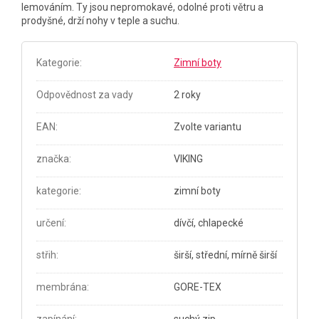
lemováním. Ty jsou nepromokavé, odolné proti větru a
prodyšné, drží nohy v teple a suchu.
Kategorie
:
Zimní boty
Odpovědnost za vady
2 roky
EAN
:
Zvolte variantu
značka
:
VIKING
kategorie
:
zimní boty
určení
:
dívčí, chlapecké
střih
:
širší, střední, mírně širší
membrána
:
GORE-TEX
zapínání
:
suchý zip