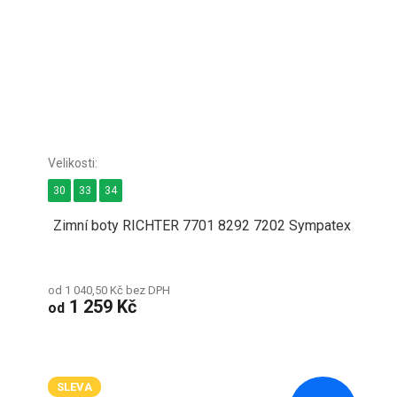
30
33
34
Zimní boty RICHTER 7701 8292 7202 Sympatex
od 1 040,50 Kč bez DPH
1 259 Kč
od
SLEVA