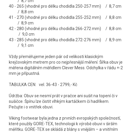
/ 8,7 cm
40 - 265 (vhodné pro délku chodidla 250-257 mm) / 8,7 cm
/ 8,8 cm
41 - 270 (vhodné pro délku chodidla 255-252 mm) / 8,8 cm
/ 8,9 cm
42 - 280 (vhodné pro délku chodidla 266-272 mm) / 8,8 cm
/ 9,0 cm
43 - 285 (vhodné pro délku chodidla 272-276 mm) / 8,9 cm
/ 9,1 cm
Vždy přeměřujeme jeden pár od velikosti klasickým
krejčovským metrem pro co nejpřesnější měření. Šířka obuv je
měřena digitálním měřidlem Clever Mess. Odchylka v řádu +-2
mm je přípustná.
TABULKA CEN: vel. 36-43 - 2799,- Kč
Údržba: Obuv se nesmí prát v pračce ani sušit na topení či v
sušičce. Špínu lze čistit vlhkým kartáčkem či hadříkem.
Pečujte i o vnitřek obuvi.
Viking footwear byla jedna z prvních evropských společností,
které použily GORE-TEX, technologii k výrobě obuvi v širším
měřítku. GORE-TEX se skládá z blány s vnějším – a vnitřním