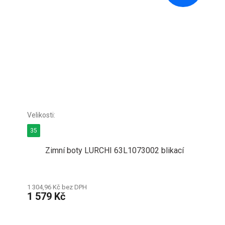
35
Zimní boty LURCHI 63L1073002 blikací
1 304,96 Kč bez DPH
1 579 Kč