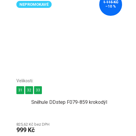
1 115 KČ
NEPROMOKAVÉ
–10 %
31
32
33
Sněhule DDstep F079-859 krokodýl
825,62 Kč bez DPH
999 Kč