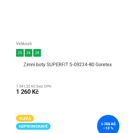
25
26
28
Zimní boty SUPERFIT 5-09234-80 Goretex
1 041,32 Kč bez DPH
1 260 Kč
SLEVA
1 755 KČ
NEPROMOKAVÉ
–10 %