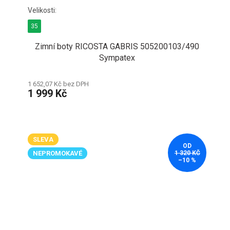
35
Zimní boty RICOSTA GABRIS 505200103/490
Sympatex
1 652,07 Kč bez DPH
1 999 Kč
SLEVA
OD
NEPROMOKAVÉ
1 320 KČ
–10 %