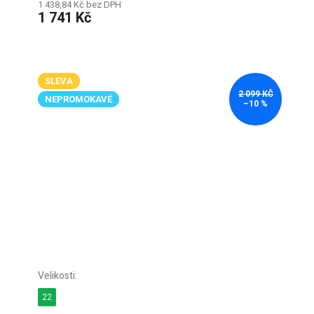
1 438,84 Kč bez DPH
1 741 Kč
SLEVA
2 099 KČ
NEPROMOKAVÉ
–10 %
22