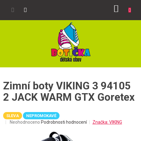
Přejít
NÁKUP
na
obsah
KOŠÍK
Zimní boty VIKING 3 94105
2 JACK WARM GTX Goretex
SLEVA
NEPROMOKAVÉ
Průměrné
Neohodnoceno
Podrobnosti hodnocení
Značka:
VIKING
hodnocení
produktu
je