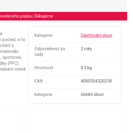
le uvedeného popisu. Děkujeme
 a
Kategorie
:
Ošetřování obuvi
 počasí, a to
ložení s
Odpovědnost za
2 roky
 materiálu
vady
 sportovní,
íky (PFC).
Hmotnost
:
0.3 kg
itelném místě
EAN
:
4000354320218
kategorie
:
čištění obuvi