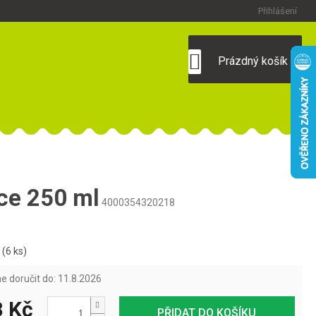
Přihlášení
NÁKUPNÍ
Prázdný košík
KOŠÍK
e 250 ml
4000354320218
m
(6 ks)
 doručit do:
11.8.2026
 Kč
PŘIDAT DO KOŠÍKU