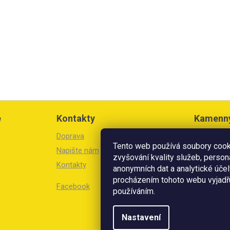
e
Kontakty
Kamenn
Doprava
Březinova 
Tento web používá soubory cooki
Litoměřic
Napište nám
zvyšování kvality služeb, person
Kontakty
Otevírací 
anonymních dat a analytické účel
Po-Pá: 8:3
procházením tohoto webu vyjadřu
Facebook
So: 8:30 -
používáním.
V prodejn
Nastavení
přijímáme 