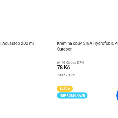
l Aquastop 200 ml
Krém na obuv SIGA Hydrofobic A
Outdoor
64,46 Kč bez DPH
78 Kč
Měrná
78 Kč / 1 ks
cena:
SLEVA
NEPROMOKAVÉ