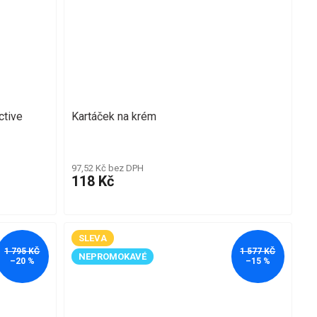
ctive
Kartáček na krém
97,52 Kč bez DPH
118 Kč
SLEVA
1 795 KČ
1 577 KČ
NEPROMOKAVÉ
–20 %
–15 %