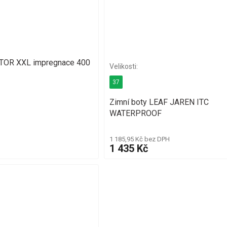
OR XXL impregnace 400
37
Zimní boty LEAF JAREN ITC
WATERPROOF
1 185,95 Kč bez DPH
1 435 Kč