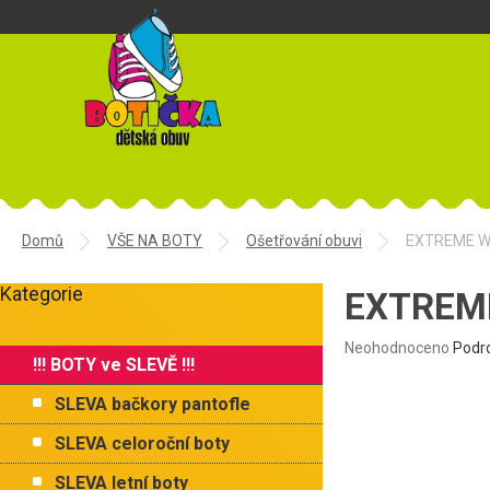
Přejít
na
obsah
Domů
VŠE NA BOTY
Ošetřování obuvi
EXTREME W
P
Kategorie
o
EXTREME
Přeskočit
s
kategorie
t
Průměrné
Neohodnoceno
Podr
!!! BOTY ve SLEVĚ !!!
r
hodnocení
produktu
a
SLEVA bačkory pantofle
je
n
0,0
n
SLEVA celoroční boty
z
í
5
SLEVA letní boty