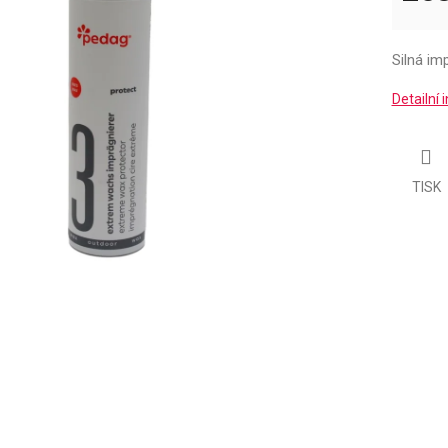
Měrná
cena:
Silná im
Detailní
TISK