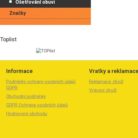
Ošetřování obuvi
Značky
Toplist
Z
á
Informace
Vratky a reklamac
p
a
Podmínky ochrany osobních údajů
Reklamace zboží
t
GDPR
Vrácení zboží
í
Obchodní podmínky
GDPR Ochrana osobních údajů
Hodnocení obchodu