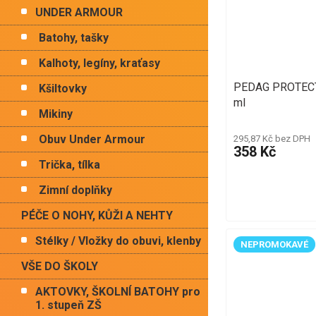
UNDER ARMOUR
Batohy, tašky
Kalhoty, legíny, kraťasy
PEDAG PROTECT
Kšiltovky
ml
Mikiny
Obuv Under Armour
295,87 Kč bez DPH
358 Kč
Trička, tílka
Zimní doplňky
PÉČE O NOHY, KŮŽI A NEHTY
Stélky / Vložky do obuvi, klenby
NEPROMOKAVÉ
VŠE DO ŠKOLY
AKTOVKY, ŠKOLNÍ BATOHY pro
1. stupeň ZŠ