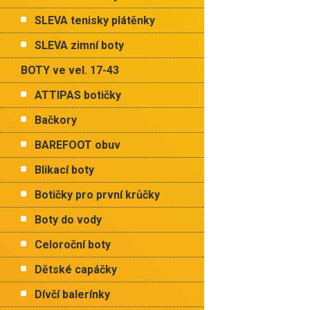
p
hvězdiček.
a
SLEVA tenisky plátěnky
n
e
SLEVA zimní boty
l
BOTY ve vel. 17-43
ATTIPAS botičky
Bačkory
BAREFOOT obuv
Blikací boty
Botičky pro první krůčky
Boty do vody
Celoroční boty
Dětské capáčky
Dívčí balerínky