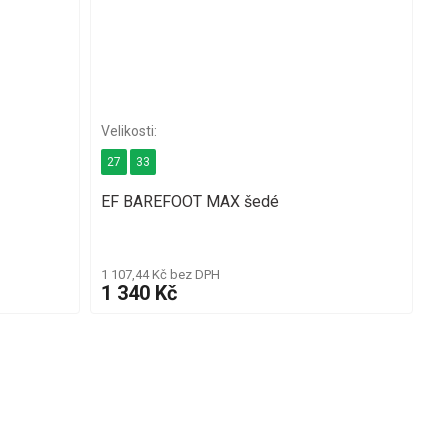
27
33
EF BAREFOOT MAX šedé
1 107,44 Kč bez DPH
1 340 Kč