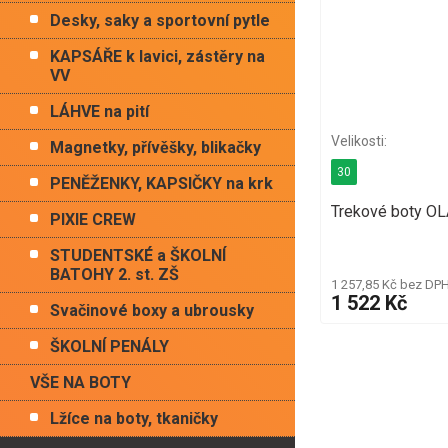
Desky, saky a sportovní pytle
KAPSÁŘE k lavici, zástěry na
VV
LÁHVE na pití
Magnetky, přívěšky, blikačky
30
PENĚŽENKY, KAPSIČKY na krk
Trekové boty OL
PIXIE CREW
STUDENTSKÉ a ŠKOLNÍ
BATOHY 2. st. ZŠ
1 257,85 Kč bez DP
1 522 Kč
Svačinové boxy a ubrousky
ŠKOLNÍ PENÁLY
VŠE NA BOTY
Lžíce na boty, tkaničky