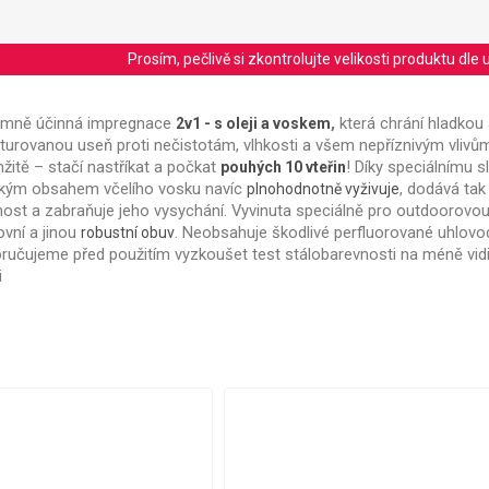
Prosím, pečlivě si zkontrolujte velikosti produktu d
émně účinná impregnace
,
která chrání hladkou
2v1 - s oleji a voskem
kturovanou useň proti nečistotám, vlhkosti a všem nepříznivým vlivům
žitě – stačí nastříkat a počkat
! Díky speciálnímu s
pouhých 10 vteřin
kým obsahem včelího vosku navíc
, dodává tak
plnohodnotně vyživuje
nost a zabraňuje jeho vysychání. Vyvinuta speciálně pro outdoorovou,
ovní a jinou
. Neobsahuje škodlivé perfluorované uhlovod
robustní obuv
ručujeme před použitím vyzkoušet test stálobarevnosti na méně vid
i