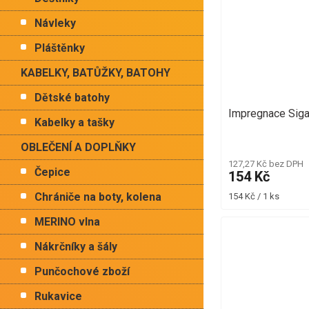
Návleky
Pláštěnky
KABELKY, BATŮŽKY, BATOHY
Dětské batohy
Impregnace Siga
Kabelky a tašky
OBLEČENÍ A DOPLŇKY
127,27 Kč bez DPH
Čepice
154 Kč
Měrná
Chrániče na boty, kolena
154 Kč / 1 ks
cena:
MERINO vlna
Nákrčníky a šály
Punčochové zboží
Rukavice