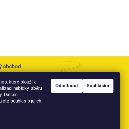
ý obchod
cesta 533,
es, které slouží k
e
Odmítnout
Souhlasím
alizaci nabídky, sběru
doba:
y. Dalším
0 - 17:00 hod
jete souhlas s jejich
 11:00 hod
ě
platební karty