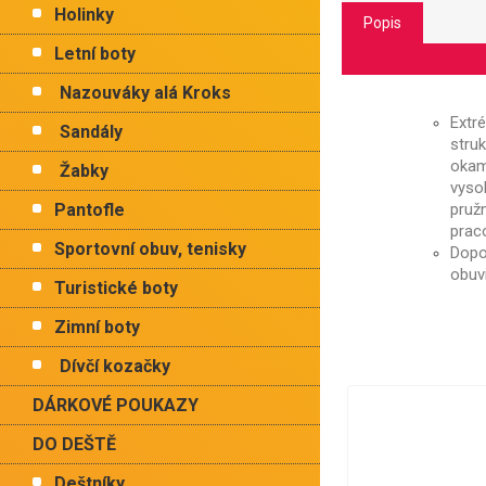
Holinky
Popis
Letní boty
Nazouváky alá Kroks
Extr
Sandály
stru
okam
Žabky
vyso
Pantofle
pruž
prac
Sportovní obuv, tenisky
Dopo
obuv
Turistické boty
Zimní boty
Dívčí kozačky
DÁRKOVÉ POUKAZY
DO DEŠTĚ
Deštníky