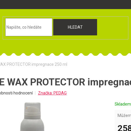
HLEDAT
AX PROTECTOR impregnace 250 ml
 WAX PROTECTOR impregnac
obnosti hodnocení
Značka:
PEDAG
Sklade
Můžeme
258