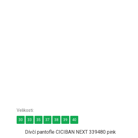
30
33
35
37
38
39
40
Dívčí pantofle CICIBAN NEXT 339480 pink