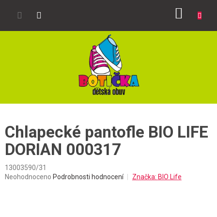
Přejít
NÁKUP
na
obsah
KOŠÍK
Chlapecké pantofle BIO LIFE
DORIAN 000317
13003590/31
Průměrné
Neohodnoceno
Podrobnosti hodnocení
Značka:
BIO Life
hodnocení
produktu
je
0,0