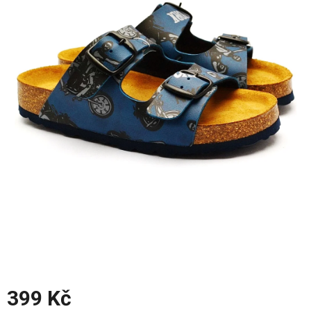
z
5
hvězdiček.
399 Kč