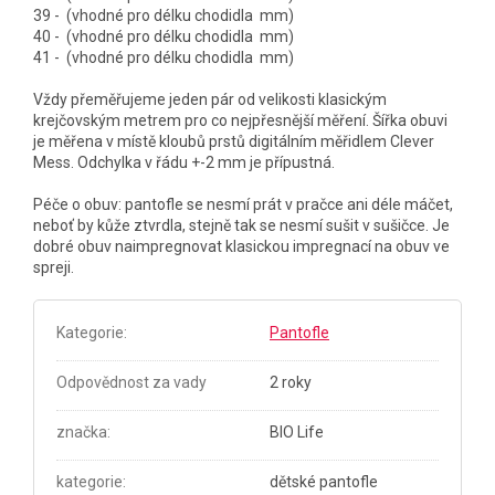
39 - (vhodné pro délku chodidla mm)
40 - (vhodné pro délku chodidla mm)
41 - (vhodné pro délku chodidla mm)
Vždy přeměřujeme jeden pár od velikosti klasickým
krejčovským metrem pro co nejpřesnější měření. Šířka obuvi
je měřena v místě kloubů prstů digitálním měřidlem Clever
Mess. Odchylka v řádu +-2 mm je přípustná.
Péče o obuv: pantofle se nesmí prát v pračce ani déle máčet,
neboť by kůže ztvrdla, stejně tak se nesmí sušit v sušičce. Je
dobré obuv naimpregnovat klasickou impregnací na obuv ve
spreji.
Kategorie
:
Pantofle
Odpovědnost za vady
2 roky
značka
:
BIO Life
kategorie
:
dětské pantofle