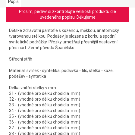
Popis
Prosím, pečlivě si zkontrolujte velikosti produktu dle
uvedeného popisu. Děkujeme
Dětské zdravotní pantofle s koženou, měkkou, anatomicky
tvarovanou stélkou. Podešev je složena z korku a spodní
syntetické podrážky. Přezky umožňují přesnější nastavení
přes nárt.
Země původu Španělsko
Střední střih
Materiál: svršek - syntetika, podšívka - filc, stélka - kůže,
podešev - syntetika
Délka vnitřní stélky v mm:
31 - (vhodné pro délku chodidla mm)
32 - (vhodné pro délku chodidla mm)
33 - (vhodné pro délku chodidla mm)
34 - (vhodné pro délku chodidla mm)
35 - (vhodné pro délku chodidla mm)
36 - (vhodné pro délku chodidla mm)
37 - (vhodné pro délku chodidla mm)
38 - (vhodné pro délku chodidla mm)