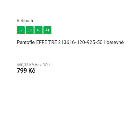
37
38
40
41
Pantofle EFFE TRE 213616-120-925-501 barevné
660,33 Kč bez DPH
799 Kč