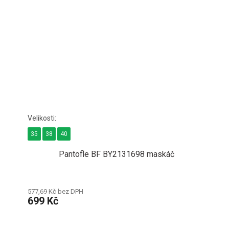
35
38
40
Pantofle BF BY2131698 maskáč
577,69 Kč bez DPH
699 Kč