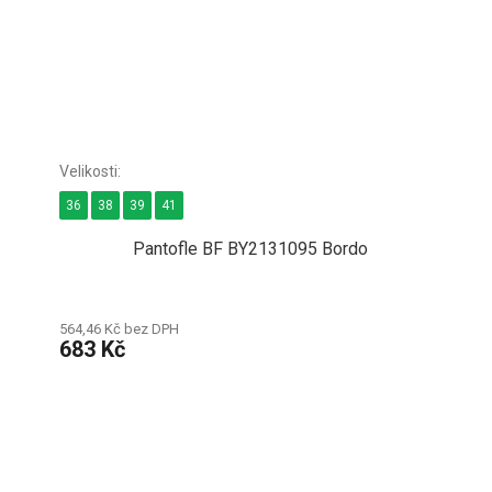
36
38
39
41
Pantofle BF BY2131095 Bordo
564,46 Kč bez DPH
683 Kč