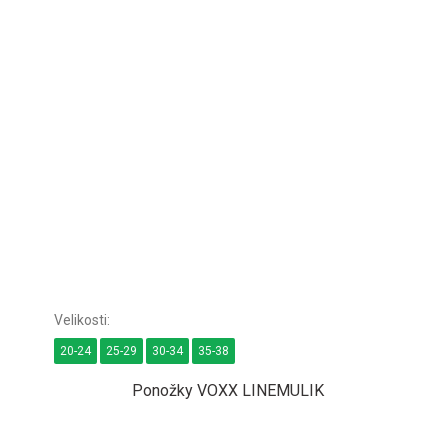
20-24
25-29
30-34
35-38
Ponožky VOXX LINEMULIK