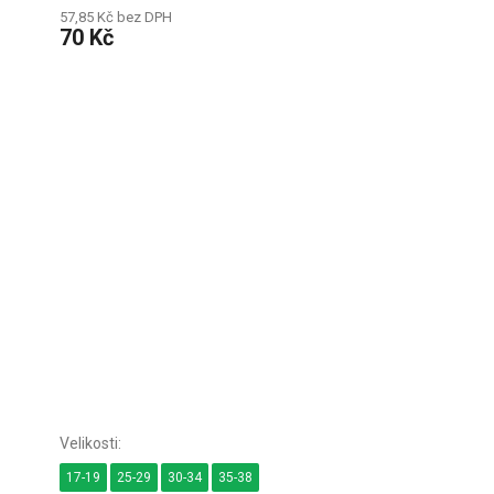
57,85 Kč bez DPH
70 Kč
17-19
25-29
30-34
35-38