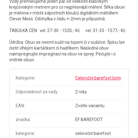
Vždy přeměřujeme jeden pár od velikosti klasickým
krejčovským metrem pro co nejpřesnější měření. Šířka obuvi
je měřena v místě záprstních kloubů digitálním měřidlem
Clever Mess. Odchylka v řádu +-2mm je přípustná.
TABULKA CEN: vel. 27-30 - 1520,- Kč vel. 31-33 - 1577,- Kč
Údržba: Obuv se nesmí sušit na topení či v sušičce. Špínu lze
čistit vlhkým kartáčkem či hadříkem. Následně obuv
naimpregnujte impregnací na obuv ve spreji. Pečujte i o
vnitřek obuvi.
Kategorie
:
Celoroční barefoot boty
Odpovědnost za vady
2 roky
EAN
:
Zvolte variantu
značka
:
EF BAREFOOT
kategorie
:
celoroční barefoot