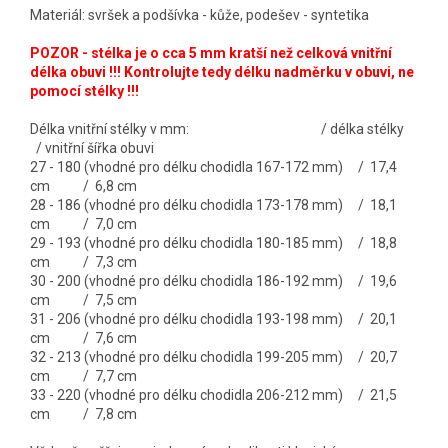
Materiál: svršek a podšívka - kůže, podešev - syntetika
POZOR - stélka je o cca 5 mm kratší než celková vnitřní
délka obuvi !!! Kontrolujte tedy délku nadměrku v obuvi, ne
pomocí stélky !!!
Délka vnitřní stélky v mm: / délka stélky
/ vnitřní šířka obuvi
27 - 180 (vhodné pro délku chodidla 167-172 mm) / 17,4
cm / 6,8 cm
28 - 186 (vhodné pro délku chodidla 173-178 mm) / 18,1
cm / 7,0 cm
29 - 193 (vhodné pro délku chodidla 180-185 mm) / 18,8
cm / 7,3 cm
30 - 200 (vhodné pro délku chodidla 186-192 mm) / 19,6
cm / 7,5 cm
31 - 206 (vhodné pro délku chodidla 193-198 mm) / 20,1
cm / 7,6 cm
32 - 213 (vhodné pro délku chodidla 199-205 mm) / 20,7
cm / 7,7 cm
33 - 220 (vhodné pro délku chodidla 206-212 mm) / 21,5
cm / 7,8 cm