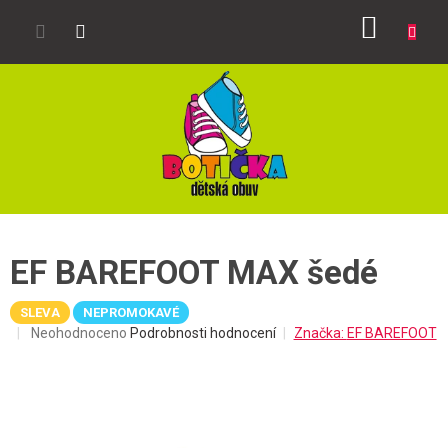
Přejít
NÁKUP
na
obsah
KOŠÍK
EF BAREFOOT MAX šedé
SLEVA
NEPROMOKAVÉ
Průměrné
Neohodnoceno
Podrobnosti hodnocení
Značka:
EF BAREFOOT
hodnocení
produktu
je
0,0
z
5