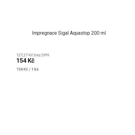
Impregnace Sigal Aquastop 200 ml
127,27 Kč bez DPH
154 Kč
Měrná
154 Kč / 1 ks
cena: