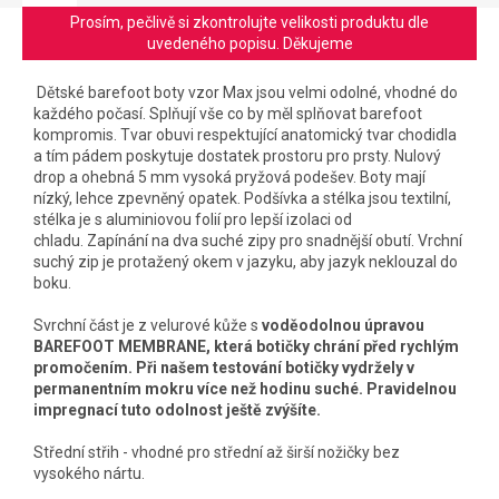
Prosím, pečlivě si zkontrolujte velikosti produktu dle
uvedeného popisu. Děkujeme
Dětské barefoot boty vzor Max jsou velmi odolné, vhodné do
každého počasí. Splňují vše co by měl splňovat barefoot
kompromis
. Tvar obuvi respektující anatomický tvar chodidla
a tím pádem poskytuje dostatek prostoru pro prsty. Nulový
drop a ohebná 5 mm vysoká pryžová podešev. Boty mají
nízký, lehce zpevněný opatek. Podšívka a stélka jsou textilní,
stélka je s aluminiovou folií pro lepší izolaci od
chladu. Zapínání na dva suché zipy pro snadnější obutí. Vrchní
suchý zip je protažený okem v jazyku, aby jazyk neklouzal do
boku.
Svrchní část je z velurové kůže s
voděodolnou úpravou
BAREFOOT MEMBRANE, která botičky chrání před rychlým
promočením. Při našem testování botičky vydržely v
permanentním mokru více než hodinu suché. Pravidelnou
impregnací tuto odolnost ještě zvýšíte.
Střední střih - vhodné pro střední až širší nožičky bez
vysokého nártu.