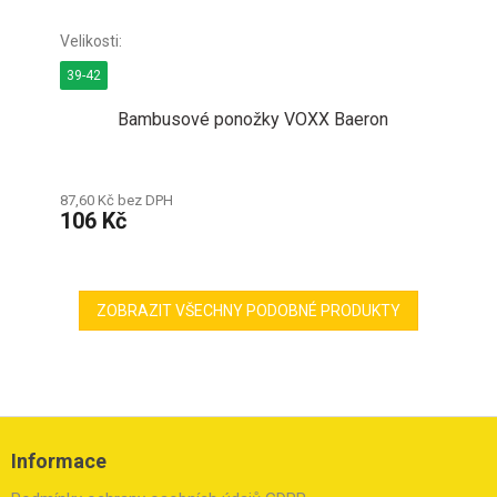
39-42
Bambusové ponožky VOXX Baeron
87,60 Kč bez DPH
106 Kč
ZOBRAZIT VŠECHNY PODOBNÉ PRODUKTY
Z
á
Informace
p
a