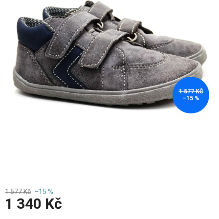
hvězdiček.
1 577 KČ
–15 %
1 577 Kč
–15 %
1 340 Kč