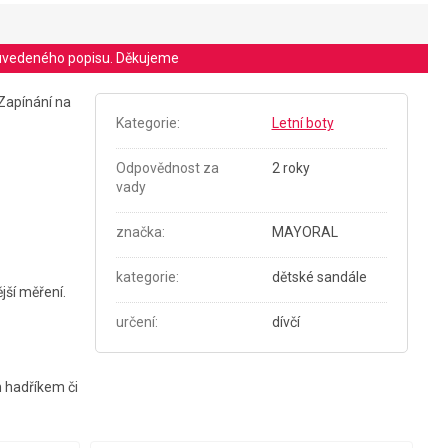
le uvedeného popisu. Děkujeme
 Zapínání na
Kategorie
:
Letní boty
Odpovědnost za
2 roky
vady
značka
:
MAYORAL
kategorie
:
dětské sandále
jší měření.
určení
:
dívčí
m hadříkem či