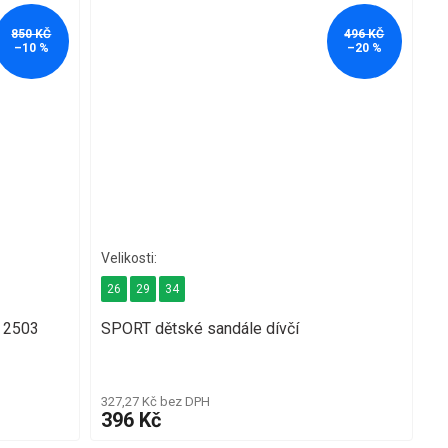
850 KČ
496 KČ
–10 %
–20 %
26
29
34
 2503
SPORT dětské sandále dívčí
327,27 Kč bez DPH
396 Kč