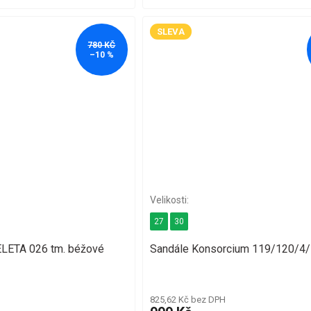
SLEVA
780 KČ
–10 %
27
30
ELETA 026 tm. béžové
Sandále Konsorcium 119/120/4
825,62 Kč bez DPH