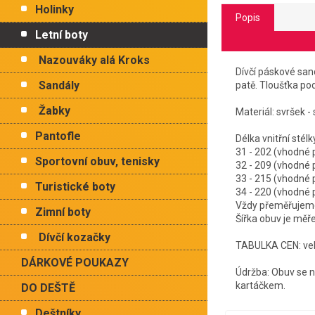
Holinky
Popis
Letní boty
Nazouváky alá Kroks
Dívčí páskové san
Sandály
patě. Tloušťka pod
Žabky
Materiál: svršek -
Pantofle
Délka vnitř
31 - 202 (vhodné
Sportovní obuv, tenisky
32 - 209 (vhodné
33 - 215 (vhodné
Turistické boty
34 - 220 (vhodné
Vždy přeměřujeme 
Zimní boty
Šířka obuv je měř
Dívčí kozačky
TABULKA CEN: vel.
DÁRKOVÉ POUKAZY
Údržba: Obuv se ne
kartáčkem.
DO DEŠTĚ
Deštníky