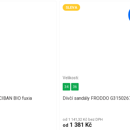
SLEVA
34
36
ICIBAN BIO fuxia
Dívčí sandály FRODDO G315026
od 1 141,32 Kč bez DPH
1 381 Kč
od