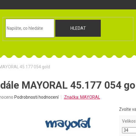
HLEDAT
e MAYORAL 45.177 054 gold
ndále MAYORAL 45.177 054 go
né
noceno
Podrobnosti hodnocení
Značka:
MAYORAL
ní
u
Zvolte v
Velikos