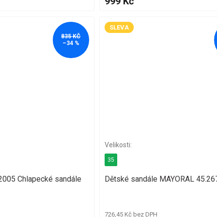
999 Kč
SLEVA
835 KČ
–34 %
35
005 Chlapecké sandále
Dětské sandále MAYORAL 45.26
726,45 Kč bez DPH