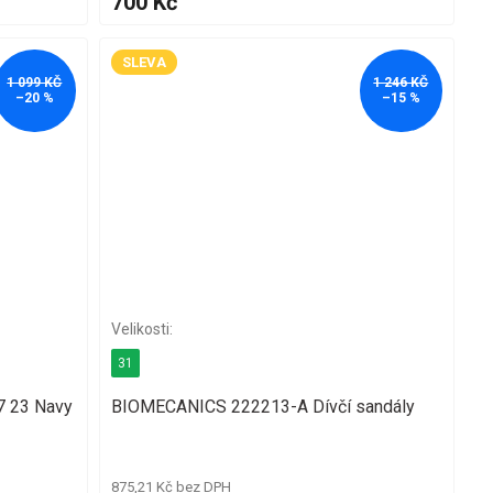
700 Kč
SLEVA
1 099 KČ
1 246 KČ
–20 %
–15 %
31
7 23 Navy
BIOMECANICS 222213-A Dívčí sandály
875,21 Kč bez DPH