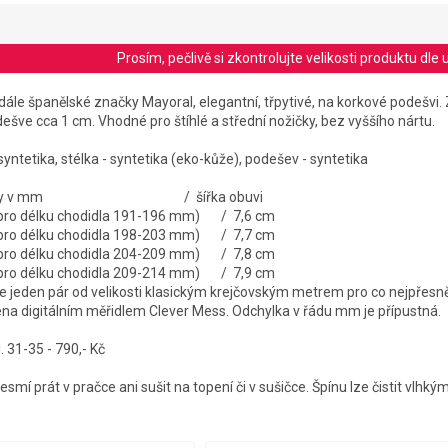
Prosím, pečlivě si zkontrolujte velikosti produktu d
dále španělské značky Mayoral, elegantní, třpytivé, na korkové podešvi.
ešve cca 1 cm. Vhodné pro štíhlé a střední nožičky, bez vyššího nártu.
 syntetika, stélka - syntetika (eko-kůže), podešev - syntetika
ní stélky v mm / šířka obuvi
 pro délku chodidla 191-196 mm) / 7,6 cm
 pro délku chodidla 198-203 mm) / 7,7 cm
 pro délku chodidla 204-209 mm) / 7,8 cm
 pro délku chodidla 209-214 mm) / 7,9 cm
jeden pár od velikosti klasickým krejčovským metrem pro co nejpřesně
ena digitálním měřidlem Clever Mess. Odchylka v řádu mm je přípustná.
 31-35 - 790,- Kč
smí prát v pračce ani sušit na topení či v sušičce. Špínu lze čistit vlhký