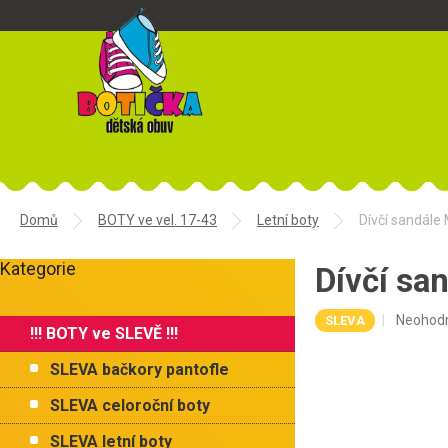
Přejít
na
obsah
Domů
BOTY ve vel. 17-43
Letní boty
Dívčí sandál
P
Kategorie
o
Dívčí sa
Přeskočit
s
kategorie
t
Průměr
Neohod
SLEVA
!!! BOTY ve SLEVĚ !!!
r
hodnoce
a
produkt
SLEVA bačkory pantofle
je
n
0,0
n
SLEVA celoroční boty
z
í
5
SLEVA letní boty