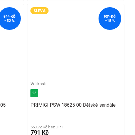
SLEVA
844 KČ
931 KČ
–52 %
–15 %
25
205
PRIMIGI PSW 18625 00 Dětské sandále
653,72 Kč bez DPH
791 Kč