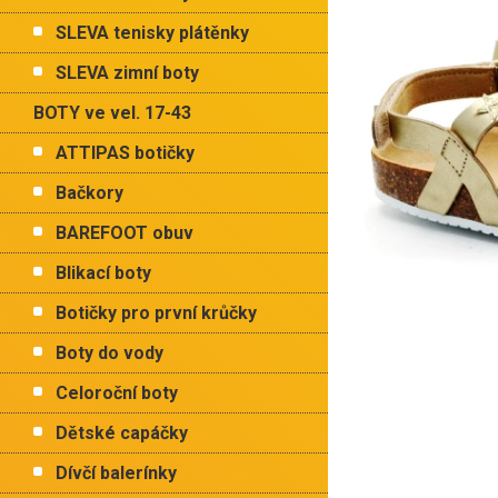
p
hvězdiče
a
SLEVA tenisky plátěnky
n
e
SLEVA zimní boty
l
BOTY ve vel. 17-43
ATTIPAS botičky
Bačkory
BAREFOOT obuv
Blikací boty
Botičky pro první krůčky
Boty do vody
Celoroční boty
Dětské capáčky
Dívčí balerínky