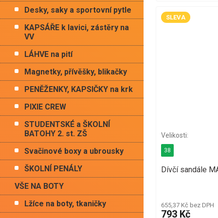
Desky, saky a sportovní pytle
SLEVA
KAPSÁŘE k lavici, zástěry na
VV
LÁHVE na pití
Magnetky, přívěšky, blikačky
PENĚŽENKY, KAPSIČKY na krk
PIXIE CREW
STUDENTSKÉ a ŠKOLNÍ
BATOHY 2. st. ZŠ
Svačinové boxy a ubrousky
38
ŠKOLNÍ PENÁLY
Dívčí sandále 
VŠE NA BOTY
Lžíce na boty, tkaničky
655,37 Kč bez DPH
793 Kč