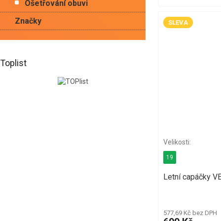
Ošetřování obuvi
Značky
SLEVA
Toplist
19
Letní capáčky V
577,69 Kč bez DPH