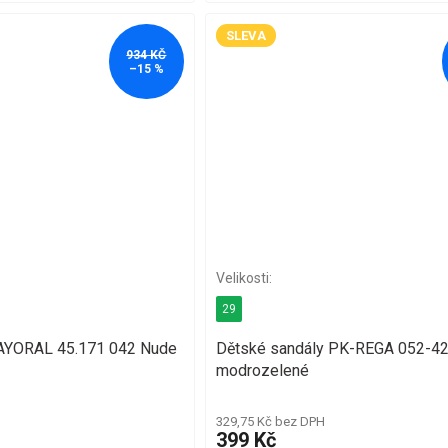
SLEVA
934 KČ
–15 %
29
MAYORAL 45.171 042 Nude
Dětské sandály PK-REGA 052-4
modrozelené
329,75 Kč bez DPH
399 Kč