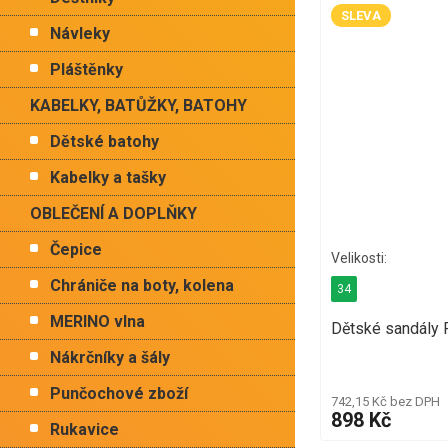
SLEVA
Návleky
Pláštěnky
KABELKY, BATŮŽKY, BATOHY
Dětské batohy
Kabelky a tašky
OBLEČENÍ A DOPLŇKY
Čepice
Chrániče na boty, kolena
34
MERINO vlna
Dětské sandály R
Nákrčníky a šály
Punčochové zboží
742,15 Kč bez DPH
898 Kč
Rukavice