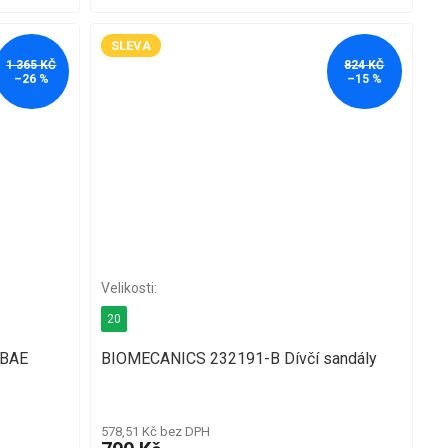
SLEVA
1 365 KČ
824 KČ
–26 %
–15 %
20
/BAE
BIOMECANICS 232191-B Dívčí sandály
578,51 Kč bez DPH