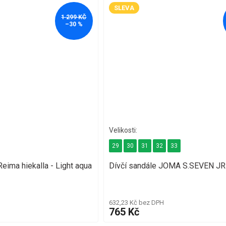
SLEVA
1 299 KČ
–30 %
29
30
31
32
33
eima hiekalla - Light aqua
Dívčí sandále JOMA S.SEVEN JR
632,23 Kč bez DPH
765 Kč