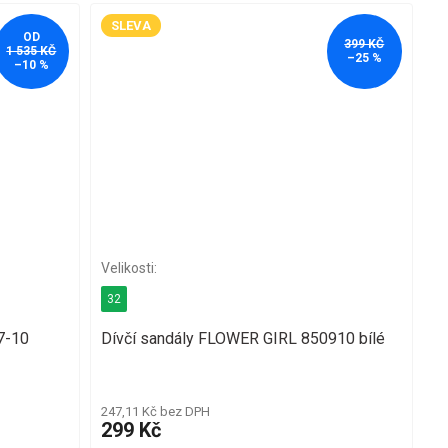
SLEVA
OD
399 KČ
1 535 KČ
–25 %
–10 %
32
7-10
Dívčí sandály FLOWER GIRL 850910 bílé
247,11 Kč bez DPH
299 Kč