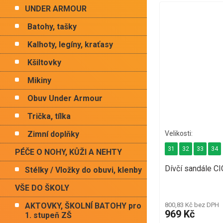
UNDER ARMOUR
Batohy, tašky
Kalhoty, legíny, kraťasy
Kšiltovky
Mikiny
Obuv Under Armour
Trička, tílka
Zimní doplňky
31
32
33
34
PÉČE O NOHY, KŮŽI A NEHTY
Dívčí sandále C
Stélky / Vložky do obuvi, klenby
VŠE DO ŠKOLY
800,83 Kč bez DPH
AKTOVKY, ŠKOLNÍ BATOHY pro
969 Kč
1. stupeň ZŠ