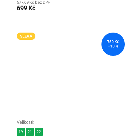
577,69 Kč bez DPH
699 Kč
SLEVA
780 KČ
–10 %
19
21
22