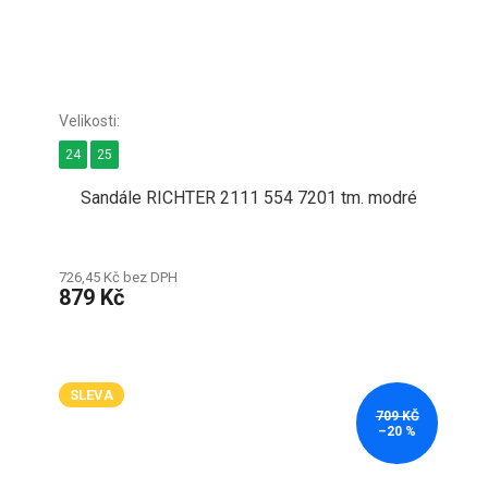
24
25
Sandále RICHTER 2111 554 7201 tm. modré
726,45 Kč bez DPH
879 Kč
SLEVA
709 KČ
–20 %