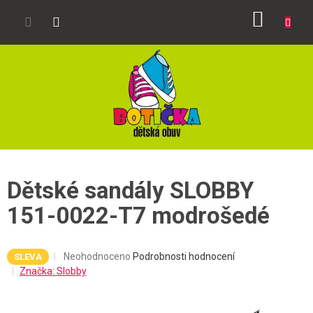
Přejít
NÁKUP
na
obsah
KOŠÍK
Dětské sandály SLOBBY
151-0022-T7 modrošedé
Průměrné
Neohodnoceno
Podrobnosti hodnocení
SLEVA
hodnocení
Značka:
Slobby
produktu
je
0,0