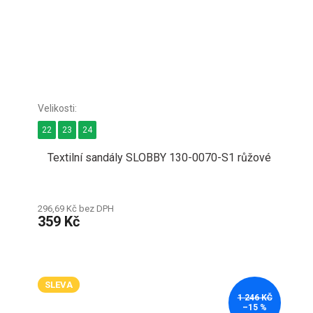
22
23
24
Textilní sandály SLOBBY 130-0070-S1 růžové
296,69 Kč bez DPH
359 Kč
SLEVA
1 246 KČ
–15 %