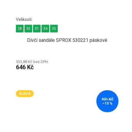
28
30
31
34
35
Dívčí sandále SPROX 530221 páskové
533,88 Kč bez DPH
646 Kč
SLEVA
931 KČ
–15 %