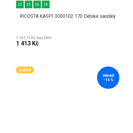
22
23
26
28
RICOSTA KASPI 3000102 170 Dětské sandály
1 167,77 Kč bez DPH
1 413 Kč
SLEVA
760 KČ
–15 %