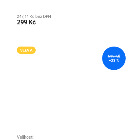
247,11 Kč bez DPH
299 Kč
SLEVA
519 KČ
–23 %