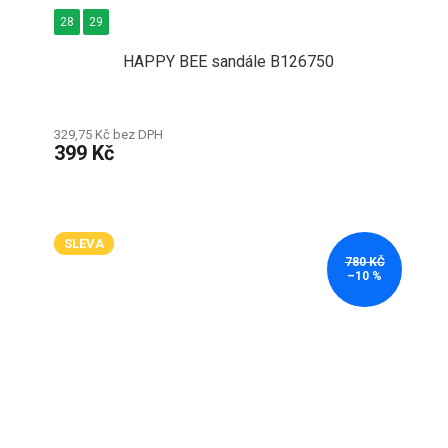
28
29
HAPPY BEE sandále B126750
329,75 Kč bez DPH
399 Kč
SLEVA
780 KČ
–10 %