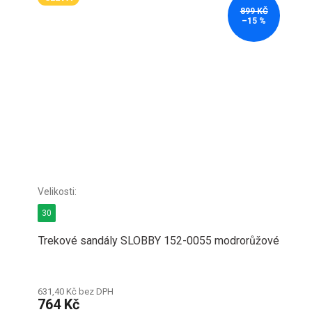
899 KČ
–15 %
30
Trekové sandály SLOBBY 152-0055 modrorůžové
631,40 Kč bez DPH
764 Kč