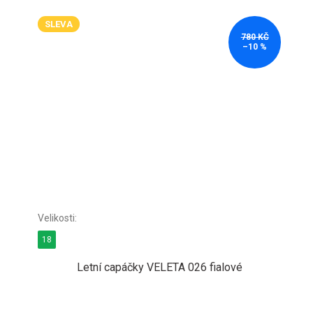
SLEVA
780 KČ
–10 %
18
Letní capáčky VELETA 026 fialové