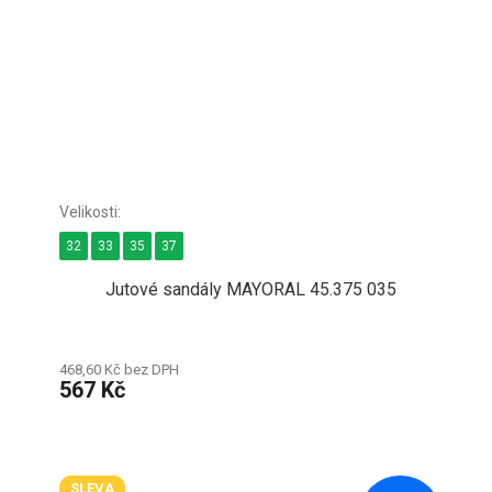
32
33
35
37
Jutové sandály MAYORAL 45.375 035
468,60 Kč bez DPH
567 Kč
SLEVA