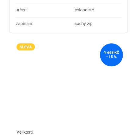
určení
:
chlapecké
zapínání
:
suchý zip
SLEVA
1 663 KČ
–15 %