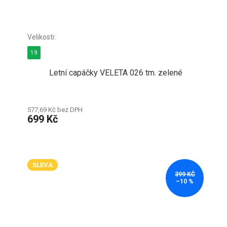
19
Letní capáčky VELETA 026 tm. zelené
577,69 Kč bez DPH
699 Kč
SLEVA
399 KČ
–10 %