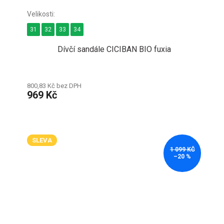
31
32
33
34
Dívčí sandále CICIBAN BIO fuxia
800,83 Kč bez DPH
969 Kč
SLEVA
1 099 KČ
–20 %