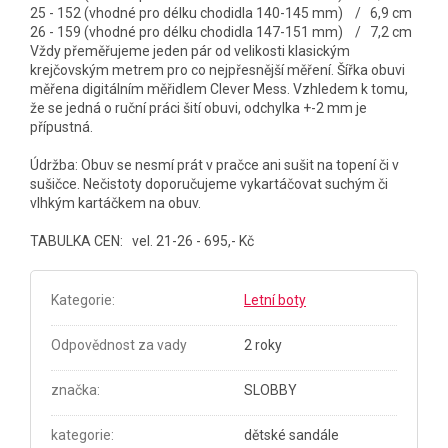
25 - 152 (vhodné pro délku chodidla 140-145 mm) / 6,9 cm
26 - 159 (vhodné pro délku chodidla 147-151 mm) / 7,2 cm
Vždy přeměřujeme jeden pár od velikosti klasickým
krejčovským metrem pro co nejpřesnější měření. Šířka obuvi
měřena digitálním měřidlem Clever Mess. Vzhledem k tomu,
že se jedná o ruční práci šití obuvi, odchylka +-2 mm je
přípustná.
Údržba: Obuv se nesmí prát v pračce ani sušit na topení či v
sušičce. Nečistoty doporučujeme vykartáčovat suchým či
vlhkým kartáčkem na obuv.
TABULKA CEN: vel. 21-26 - 695,- Kč
Kategorie
:
Letní boty
Odpovědnost za vady
2 roky
značka
:
SLOBBY
kategorie
:
dětské sandále