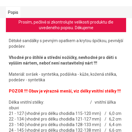
Popis
Prosím, pečlivě si zkontrolujte velikosti produktu dle
uvedeného popisu. Děkujeme
Dětské sandálky s pevným opatkem a krytou špičkou, pevnější
podešev.
Vhodné pro štíhlé a střední nožičky, nevhodné pro děti s
vyšším nártem, neboť není nastavitelný nárt !!!
Materiál: svršek - syntetika, podšívka - kůže, kožená stélka,
podešev - syntetika
POZOR !!! Obuv je výrazně menší, viz délky vnitřní stélky !!!
Délka vnitřní stélky: / vnitřní šířka
obuvi
21 - 127 (vhodné pro délku chodidla 115-120 mm) / 6,0 cm
22 - 134 (vhodné pro délku chodidla 121-127 mm) / 6,2 cm
23 - 140 (vhodné pro délku chodidla 128-133 mm) / 6,4 cm
24 - 145 (vhodné pro délku chodidla 132-138 mm) / 6,6 cm