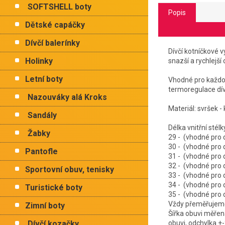
SOFTSHELL boty
Popis
Dětské capáčky
Dívčí balerínky
Dívčí kotníčkové 
Holinky
snazší a rychlejší 
Letní boty
Vhodné pro každod
termoregulace dív
Nazouváky alá Kroks
Materiál: svršek - 
Sandály
Délka vnitřní 
Žabky
29 - (vhodné pro
30 - (vhodné pro
Pantofle
31 - (vhodné pro
32 - (vhodné pro
Sportovní obuv, tenisky
33 - (vhodné pro
34 - (vhodné pro
Turistické boty
35 - (vhodné pro
Vždy přeměřujeme 
Zimní boty
Šířka obuvi měřen
Dívčí kozačky
obuvi, odchylka +