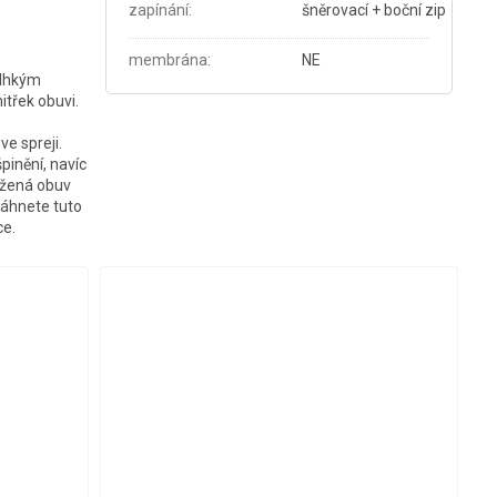
zapínání
:
šněrovací + boční zip
membrána
:
NE
vlhkým
itřek obuvi.
e spreji.
špinění, navíc
kožená obuv
táhnete tuto
ce.