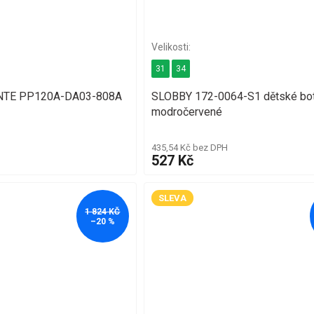
31
34
ONTE PP120A-DA03-808A
SLOBBY 172-0064-S1 dětské bo
modročervené
435,54 Kč bez DPH
527 Kč
SLEVA
1 824 KČ
–20 %