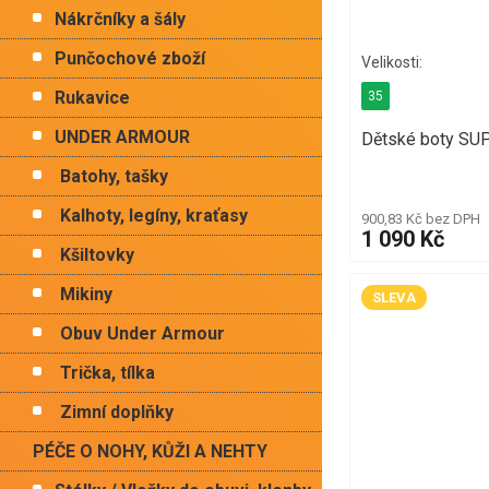
Nákrčníky a šály
Punčochové zboží
Rukavice
35
UNDER ARMOUR
Dětské boty SU
Batohy, tašky
Kalhoty, legíny, kraťasy
900,83 Kč bez DPH
1 090 Kč
Kšiltovky
Mikiny
SLEVA
Obuv Under Armour
Trička, tílka
Zimní doplňky
PÉČE O NOHY, KŮŽI A NEHTY