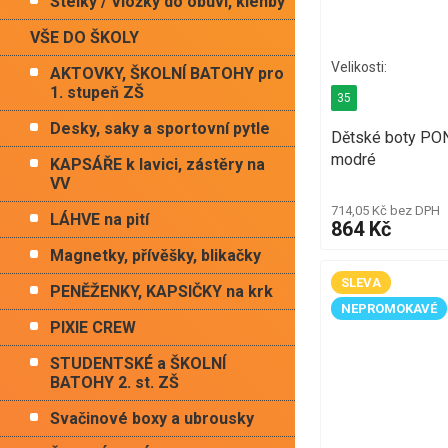
Stélky / Vložky do obuvi, klenby
VŠE DO ŠKOLY
AKTOVKY, ŠKOLNÍ BATOHY pro
1. stupeň ZŠ
35
Desky, saky a sportovní pytle
Dětské boty P
modré
KAPSÁŘE k lavici, zástěry na
VV
714,05 Kč bez DPH
LÁHVE na pití
864 Kč
Magnetky, přívěšky, blikačky
SLEVA
PENĚŽENKY, KAPSIČKY na krk
NEPROMOKAVÉ
PIXIE CREW
STUDENTSKÉ a ŠKOLNÍ
BATOHY 2. st. ZŠ
Svačinové boxy a ubrousky