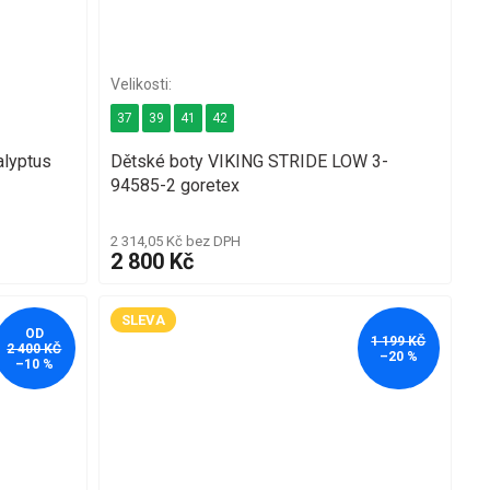
37
39
41
42
lyptus
Dětské boty VIKING STRIDE LOW 3-
94585-2 goretex
2 314,05 Kč bez DPH
2 800 Kč
SLEVA
OD
1 199 KČ
2 400 KČ
–20 %
–10 %