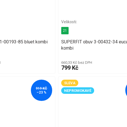
21
1-00193-85 bluet kombi
SUPERFIT obuv 3-00432-34 euca
kombi
H
660,33 Kč bez DPH
799 Kč
SLEVA
919 KČ
NEPROMOKAVÉ
–23 %