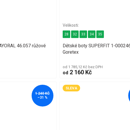
28
32
33
34
35
MAYORAL 46.057 růžové
Dětské boty SUPERFIT 1-00024
Goretex
od 1 785,12 Kč bez DPH
2 160 Kč
od
SLEVA
1 240 KČ
–31 %