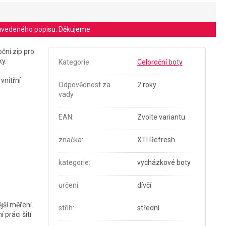
le uvedeného popisu. Děkujeme
ční zip pro
ky.
Kategorie
:
Celoroční boty
vnitřní
Odpovědnost za
2 roky
vady
EAN
:
Zvolte variantu
značka
:
XTI Refresh
kategorie
:
vycházkové boty
určení
:
dívčí
jší měření.
střih
:
střední
práci šití