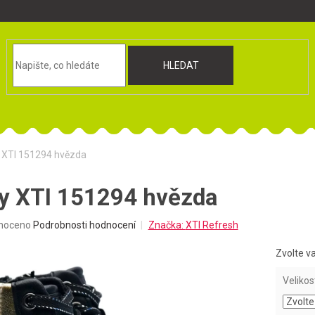
HLEDAT
y XTI 151294 hvězda
ty XTI 151294 hvězda
né
noceno
Podrobnosti hodnocení
Značka:
XTI Refresh
ní
u
Zvolte v
Velikos