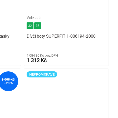
32
35
tasky
Dívčí boty SUPERFIT 1-006194-2000
1 084,30 Kč bez DPH
1 312 Kč
NEPROMOKAVÉ
1 008 KČ
–20 %