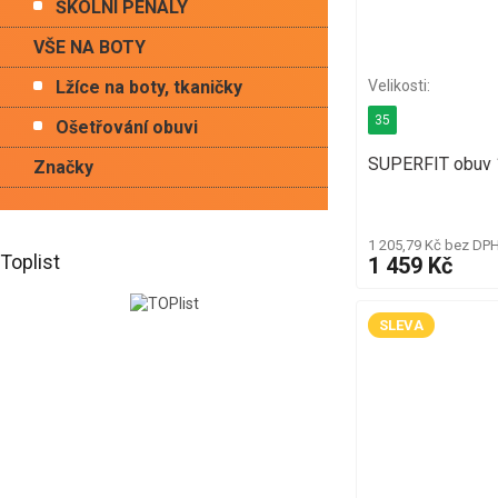
ŠKOLNÍ PENÁLY
VŠE NA BOTY
Lžíce na boty, tkaničky
35
Ošetřování obuvi
SUPERFIT obuv 
Značky
1 205,79 Kč bez DP
Toplist
1 459 Kč
SLEVA