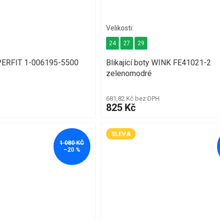
24
27
29
PERFIT 1-006195-5500
Blikající boty WINK FE41021-2
zelenomodré
681,82 Kč bez DPH
825 Kč
SLEVA
1 080 KČ
–20 %