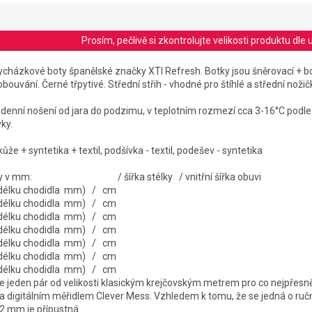
Prosím, pečlivě si zkontrolujte velikosti produktu d
vycházkové boty španělské značky XTI Refresh. Botky jsou šněrovací + bo
obouvání. Černé třpytivé. Střední střih - vhodné pro štíhlé a střední nožič
enní nošení od jara do podzimu, v teplotním rozmezí cca 3-16°C podle 
ky.
kůže + syntetika + textil, podšívka - textil, podešev - syntetika
stélky v mm: / šířka stélky / vnitřní šířka obuvi
 délku chodidla mm) / cm
 délku chodidla mm) / cm
 délku chodidla mm) / cm
 délku chodidla mm) / cm
 délku chodidla mm) / cm
 délku chodidla mm) / cm
 délku chodidla mm) / cm
jeden pár od velikosti klasickým krejčovským metrem pro co nejpřesně
a digitálním měřidlem Clever Mess. Vzhledem k tomu, že se jedná o ruční 
-2 mm je přípustná.