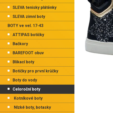
p
hvězdiče
a
SLEVA tenisky plátěnky
n
e
SLEVA zimní boty
l
BOTY ve vel. 17-43
ATTIPAS botičky
Bačkory
BAREFOOT obuv
Blikací boty
Botičky pro první krůčky
Boty do vody
Celoroční boty
Kotníkové boty
Nízké boty, botasky