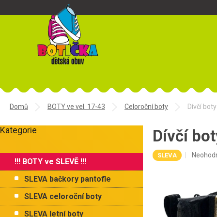
Přejít
na
obsah
Domů
BOTY ve vel. 17-43
Celoroční boty
Dívčí bot
P
Kategorie
o
Dívčí bo
Přeskočit
s
kategorie
t
Průměr
Neohod
SLEVA
!!! BOTY ve SLEVĚ !!!
r
hodnoce
a
produkt
SLEVA bačkory pantofle
je
n
0,0
n
SLEVA celoroční boty
z
í
5
SLEVA letní boty