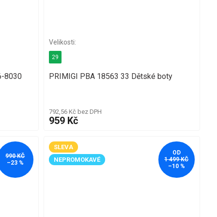
29
6-8030
PRIMIGI PBA 18563 33 Dětské boty
792,56 Kč bez DPH
959 Kč
SLEVA
OD
990 KČ
NEPROMOKAVÉ
1 499 KČ
–23 %
–10 %