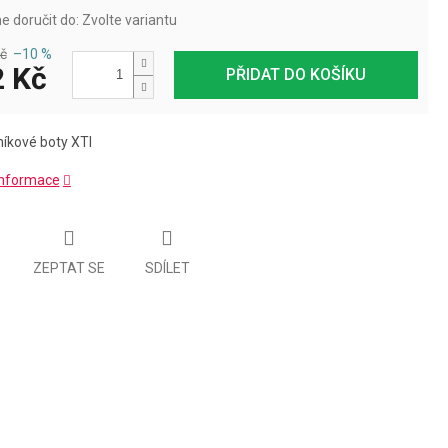
 doručit do:
Zvolte variantu
č
–10 %
 Kč
PŘIDAT DO KOŠÍKU
níkové boty XTI
 informace
ZEPTAT SE
SDÍLET