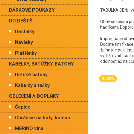
DÁRKOVÉ POUKAZY
TABULKA CEN: vel.
DO DEŠTĚ
Obuv se nesmí prá
hadříkem. Doporuč
Deštníky
Impregnace obuvi:
Návleky
Docílíte tím fixace
špína jde pak lép
Pláštěnky
vydrží uvnitř suc
odolnost až na cc
KABELKY, BATŮŽKY, BATOHY
Dětské batohy
SLEVA
Kabelky a tašky
OBLEČENÍ A DOPLŇKY
Čepice
Chrániče na boty, kolena
MERINO vlna