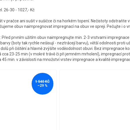
 26-30 - 1027,- Kč
t v pračce ani sušit v sušičce či na horkém topení. Nečistoty odstraňte 
ujeme obuv naimpregnovat impregnací na obuv ve spreji. Pečujte i o vn
 Před prvním užitím obuv naimpregnujte min. 2-3 vrstvami impregnace v
 barvy (boty tak rychle nešisují - neztrácejí barvu), větší odolnosti proti u
e dolů při čištění a hlavně zvýšíte voděodolnost obuvi. Bez impregnace 
há cca 23-25 min (v mokré trávě či při jemném mrholení), impregnací pro
a 45 min. v závislosti na množství vrstev impregnace a kvalitě impregna
1 540 KČ
–29 %