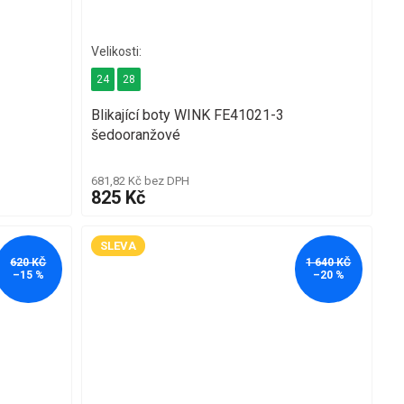
24
28
Blikající boty WINK FE41021-3
šedooranžové
681,82 Kč bez DPH
825 Kč
SLEVA
620 KČ
1 640 KČ
–15 %
–20 %