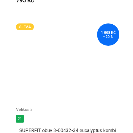
795 Kč
SLEVA
1 008 KČ
–20 %
21
SUPERFIT obuv 3-00432-34 eucalyptus kombi