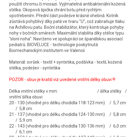
použití chromu či mosazi. Vyjímatelná antibakteriální kožená
stélka. Okopová špička chrání botu před rychlým
opotřebením. Přední část podešve krásně ohebná. Kotník
zůstává pohyblivý díky patě ve tvaru "U", což zabraňuje tlaku
na Achillovu patu. Boční stabilizátor, který kontroluje pohyby
nohy v bočních směrech. Maximální stabilita díky stélce typu
"sloní noha". Navrženo ve spolupráci se španělskou asociací
pediatrů. BIOVELUCE - technologie poskytnutá
Biomechanickým institutem ve Valencii
Materiál: svršek - textil + syntetika, podšívka - textil, kožená
stélka, podešev - syntetika
POZOR - obuv je kratší viz uvedené vnitřní délky obuvi !!!
Délka vnitřní stélky v mm: / šířka stélky /
vnitřní šířka obuvi
20 - 130 (vhodné pro délku chodidla 118-123 mm) / 5,7 cm
/ 5,8 cm
21 - 137 (vhodné pro délku chodidla 124-130 mm) / 5,8 cm
/ 5,9 cm
22 - 143 (vhodné pro délku chodidla 130-136 mm) / 6,0 cm
/ 6,1 cm