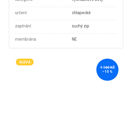
určení
:
chlapecké
zapínání
:
suchý zip
membrána
:
NE
SLEVA
1 160 KČ
–15 %