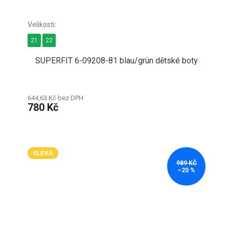
21
22
SUPERFIT 6-09208-81 blau/grün dětské boty
644,63 Kč bez DPH
780 Kč
SLEVA
989 KČ
–20 %