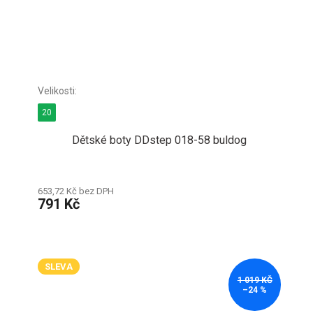
20
Dětské boty DDstep 018-58 buldog
653,72 Kč bez DPH
791 Kč
SLEVA
1 019 KČ
–24 %