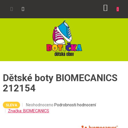
Přejít
NÁKUP
na
obsah
KOŠÍK
Dětské boty BIOMECANICS
212154
Průměrné
Neohodnoceno
Podrobnosti hodnocení
SLEVA
hodnocení
Značka:
BIOMECANICS
produktu
je
0,0