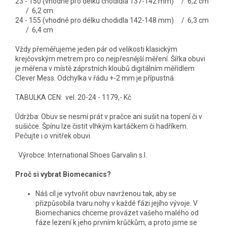
23 - 150 (vhodné pro délku chodidla 137-142 mm) / 6,2 cm
/ 6,2 cm
24 - 155 (vhodné pro délku chodidla 142-148 mm) / 6,3 cm
/ 6,4 cm
Vždy přeměřujeme jeden pár od velikosti klasickým
krejčovským metrem pro co nejpřesnější měření. Šířka obuvi
je měřena v místě záprstních kloubů digitálním měřidlem
Clever Mess. Odchylka v řádu +-2 mm je přípustná.
TABULKA CEN: vel. 20-24 - 1179,- Kč
Údržba: Obuv se nesmí prát v pračce ani sušit na topení či v
sušičce. Špínu lze čistit vlhkým kartáčkem či hadříkem.
Pečujte i o vnitřek obuvi.
Výrobce: International Shoes Garvalin s.l.
Proč si vybrat Biomecanics?
Náš cíl je vytvořit obuv navrženou tak, aby se
přizpůsobila tvaru nohy v každé fázi jejího vývoje. V
Biomechanics chceme provázet vašeho malého od
fáze lezení k jeho prvním krůčkům, a proto jsme se