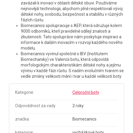
zavázali k inovaci v oblasti dětské obuvi. Používáme
nejnovější technologii, abychom plně respektovali vývoj
dětské nohy, svobodu, bezpečnost a stabilitu v různých
fázích růstu.
Biomecanics spolupracuje s AEP, která sdružuje kolem
9000 odborníků, kteří pravidelně sdílejí znalosti a
zkušenosti. Tato spolupráce nám poskytuje inspiraci a
informace k dalším inovacím v rozvoji každého nového
modelu.
Biomecanics vyvinul společně s IBV (Institutem
Biomechaniky) ve Valencii botu, která odpovídá
morfologickým charakteristikám dětské nohy a jejímu
vývinu v každé fázi růstu. S naším evolučním tvarem se
vedle změny velikosti mění i tvar u každé velikosti boty.
Kategorie
:
Celoroční boty
Odpovědnost za vady
2 roky
značka
:
Biomecanics
kategorie
:
vycházkové boty