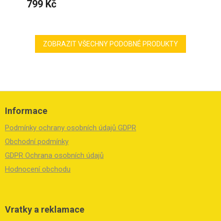
799 Kč
ZOBRAZIT VŠECHNY PODOBNÉ PRODUKTY
Z
á
Informace
p
a
Podmínky ochrany osobních údajů GDPR
t
í
Obchodní podmínky
GDPR Ochrana osobních údajů
Hodnocení obchodu
Vratky a reklamace