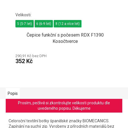
5 (5-7 let)
6 (6-9 let)
8 (12 a více let)
Čepice funkční s počesem RDX F1390
Kosočtverce
290,91 Kč bez DPH
352 Kč
Popis
Prosím, pečlivě si zkontrolujte velikosti produktu dle
uvedeného popisu. Děkujeme
Celoroční textilní botky španělské značky BIOMECANICS.
Zapínání na suchý zip. Vyrobeny z přírodních materiálů bez