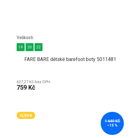
19
20
22
FARE BARE dětské barefoot boty 5011481
627,27 Kč bez DPH
759 Kč
SLEVA
1 640 KČ
–15 %