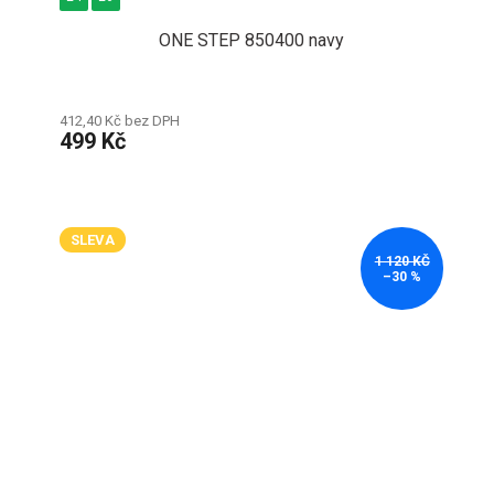
ONE STEP 850400 navy
412,40 Kč bez DPH
499 Kč
SLEVA
1 120 KČ
–30 %