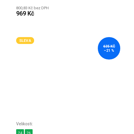
800,83 Kč bez DPH
969 Kč
SLEVA
635 KČ
–21 %
24
26