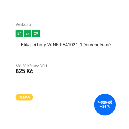
24
27
29
Blikající boty WINK FE41021-1 červenočerné
681,82 Kč bez DPH
825 Kč
SLEVA
1 325 KČ
–24 %