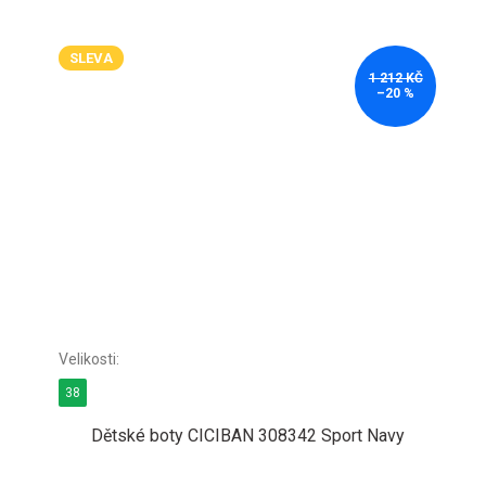
SLEVA
1 212 KČ
–20 %
38
Dětské boty CICIBAN 308342 Sport Navy