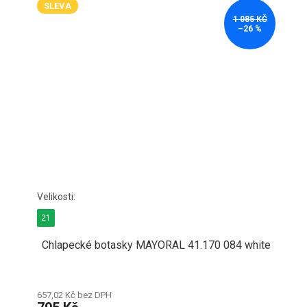
SLEVA
1 085 KČ
–26 %
21
Chlapecké botasky MAYORAL 41.170 084 white
657,02 Kč bez DPH