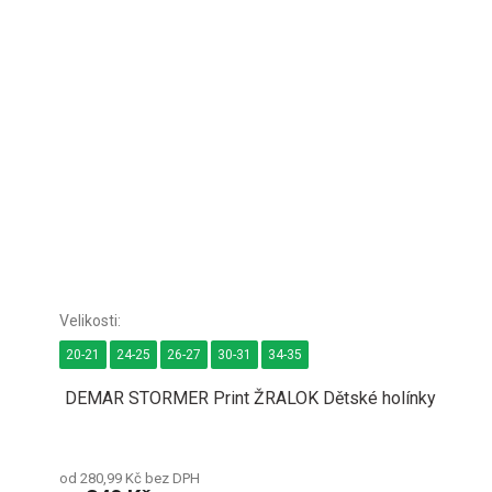
20-21
24-25
26-27
30-31
34-35
DEMAR STORMER Print ŽRALOK Dětské holínky
od 280,99 Kč bez DPH