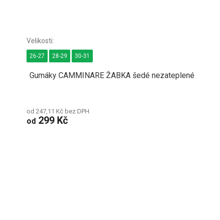
26-27
28-29
30-31
Gumáky CAMMINARE ŽABKA šedé nezateplené
od 247,11 Kč bez DPH
299 Kč
od