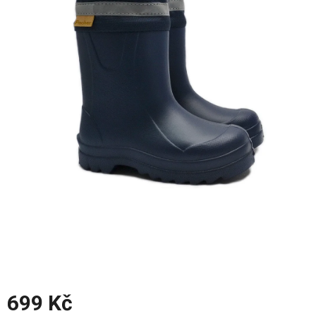
z
5
hvězdiček.
699 Kč