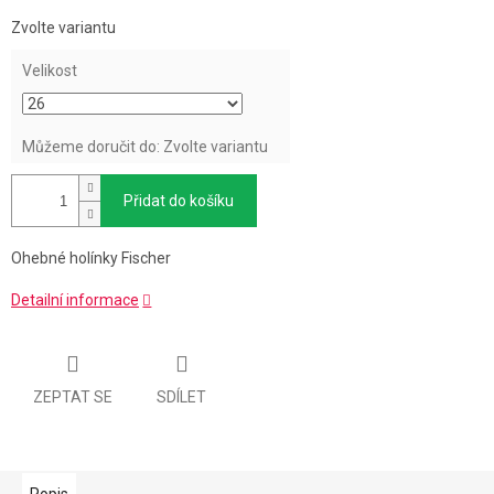
Měrná
Zvolte variantu
cena:
Velikost
Můžeme doručit do:
Zvolte variantu
Přidat do košíku
Ohebné holínky Fischer
Detailní informace
ZEPTAT SE
SDÍLET
Popis