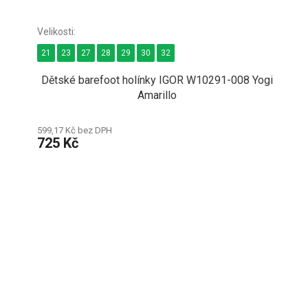
21
23
27
28
29
30
32
Dětské barefoot holínky IGOR W10291-008 Yogi
Amarillo
599,17 Kč bez DPH
725 Kč