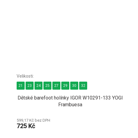
21
23
24
25
27
29
30
32
Dětské barefoot holínky IGOR W10291-133 YOGI
Frambuesa
599,17 Kč bez DPH
725 Kč