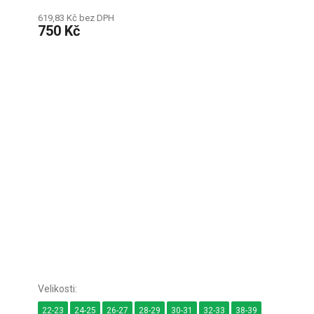
619,83 Kč bez DPH
750 Kč
22-23
24-25
26-27
28-29
30-31
32-33
38-39