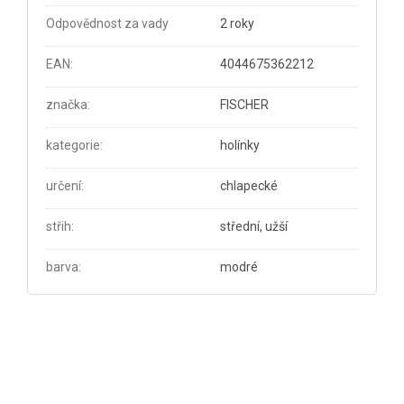
Odpovědnost za vady
2 roky
EAN
:
4044675362212
značka
:
FISCHER
kategorie
:
holínky
určení
:
chlapecké
střih
:
střední, užší
barva
:
modré