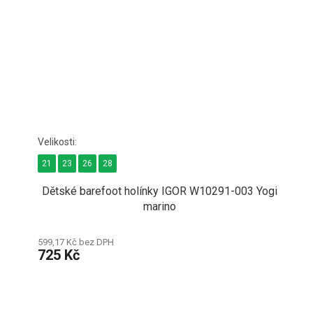
21
23
26
28
Dětské barefoot holínky IGOR W10291-003 Yogi
marino
599,17 Kč bez DPH
725 Kč