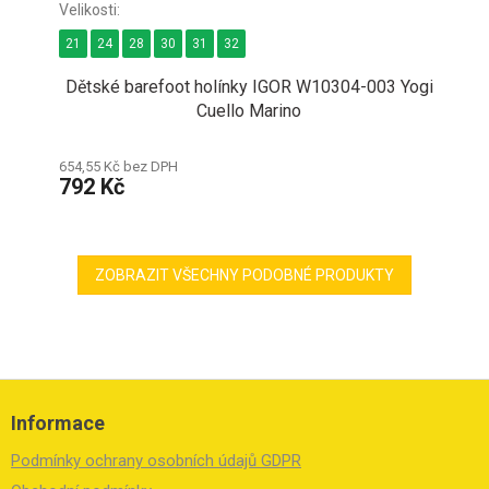
21
24
28
30
31
32
Dětské barefoot holínky IGOR W10304-003 Yogi
Cuello Marino
654,55 Kč bez DPH
792 Kč
ZOBRAZIT VŠECHNY PODOBNÉ PRODUKTY
Z
á
Informace
p
a
Podmínky ochrany osobních údajů GDPR
t