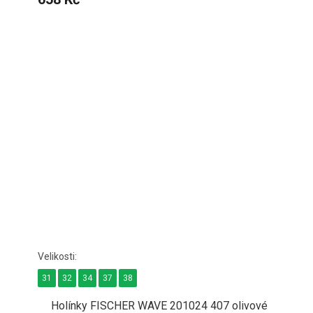
31
32
34
37
38
Holínky FISCHER WAVE 201024 407 olivové