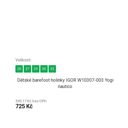
20
27
29
30
32
Dětské barefoot holínky IGOR W10307-003 Yogi
nautico
599,17 Kč bez DPH
725 Kč