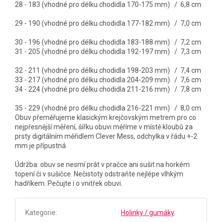
28 - 183 (vhodné pro délku chodidla 170-175 mm) / 6,8 cm
29 - 190 (vhodné pro délku chodidla 177-182 mm) / 7,0 cm
30 - 196 (vhodné pro délku chodidla 183-188 mm) / 7,2 cm
31 - 205 (vhodné pro délku chodidla 192-197 mm) / 7,3 cm
32 - 211 (vhodné pro délku chodidla 198-203 mm) / 7,4 cm
33 - 217 (vhodné pro délku chodidla 204-209 mm) / 7,6 cm
34 - 224 (vhodné pro délku chodidla 211-216 mm) / 7,8 cm
35 - 229 (vhodné pro délku chodidla 216-221 mm) / 8,0 cm
Obuv přeměřujeme klasickým krejčovským metrem pro co
nejpřesnější měření, šířku obuvi měříme v místě kloubů za
prsty digitálním měřidlem Clever Mess, odchylka v řádu +-2
mm je přípustná
Údržba: obuv se nesmí prát v pračce ani sušit na horkém
topení či v sušičce. Nečistoty odstraňte nejlépe vlhkým
hadříkem. Pečujte i o vnitřek obuvi.
Kategorie
:
Holinky / gumáky