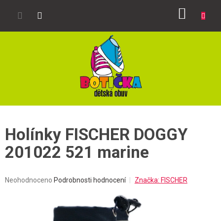
Přejít
NÁKUP
na
obsah
KOŠÍK
Holínky FISCHER DOGGY
201022 521 marine
Průměrné
Neohodnoceno
Podrobnosti hodnocení
Značka:
FISCHER
hodnocení
produktu
je
0,0