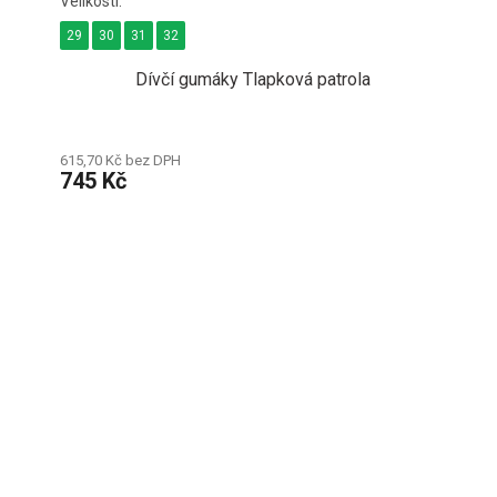
29
30
31
32
Dívčí gumáky Tlapková patrola
615,70 Kč bez DPH
745 Kč