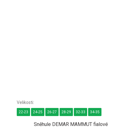
22-23
24-25
26-27
28-29
32-33
34-35
Sněhule DEMAR MAMMUT fialové