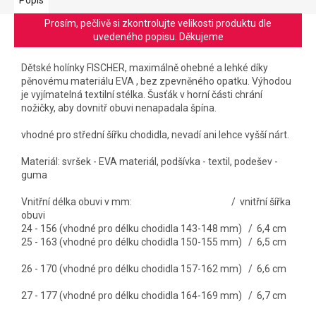
Prosím, pečlivě si zkontrolujte velikosti produktu dle
uvedeného popisu. Děkujeme
Dětské holínky FISCHER, maximálně ohebné a lehké díky
pěnovému materiálu EVA , bez zpevněného opatku. Výhodou
je vyjímatelná textilní stélka. Šusťák v horní části chrání
nožičky, aby dovnitř obuvi nenapadala špína.
vhodné pro střední šířku chodidla, nevadí ani lehce vyšší nárt.
Materiál: svršek - EVA materiál, podšívka - textil, podešev -
guma
Vnitřní délka obuvi v mm: / vnitřní šířka
obuvi
24 - 156 (vhodné pro délku chodidla 143-148 mm) / 6,4 cm
25 - 163 (vhodné pro délku chodidla 150-155 mm) / 6,5 cm
26 - 170 (vhodné pro délku chodidla 157-162 mm) / 6,6 cm
27 - 177 (vhodné pro délku chodidla 164-169 mm) / 6,7 cm