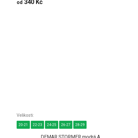
340 Kč
od
20-21
22-23
24-25
26-27
28-29
DEMAR STORMER modrá A