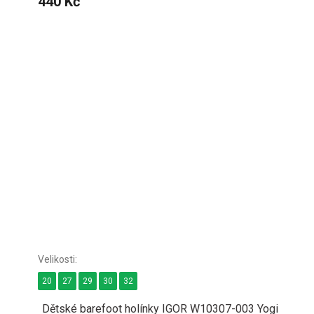
440 Kč
20
27
29
30
32
Dětské barefoot holínky IGOR W10307-003 Yogi