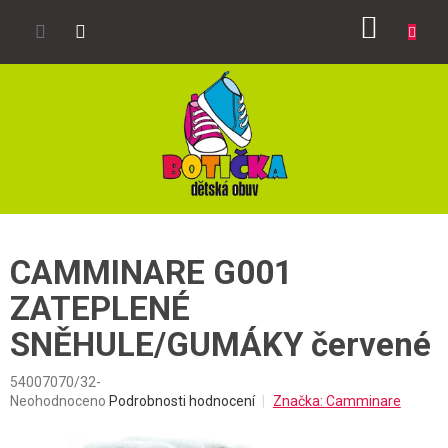
Přejít
NÁKUP
na
obsah
KOŠÍK
CAMMINARE G001
ZATEPLENÉ
SNĚHULE/GUMÁKY červené
54007070/32-
Průměrné
Neohodnoceno
Podrobnosti hodnocení
Značka:
Camminare
hodnocení
produktu