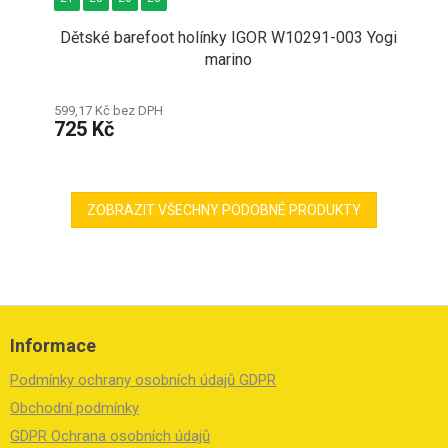
Dětské barefoot holínky IGOR W10291-003 Yogi
marino
599,17 Kč bez DPH
725 Kč
ZOBRAZIT VŠECHNY PODOBNÉ PRODUKTY
Z
á
Informace
p
a
Podmínky ochrany osobních údajů GDPR
t
í
Obchodní podmínky
GDPR Ochrana osobních údajů