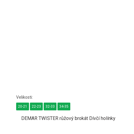
20-21
22-23
32-33
34-35
DEMAR TWISTER růžový brokát Dívčí holínky