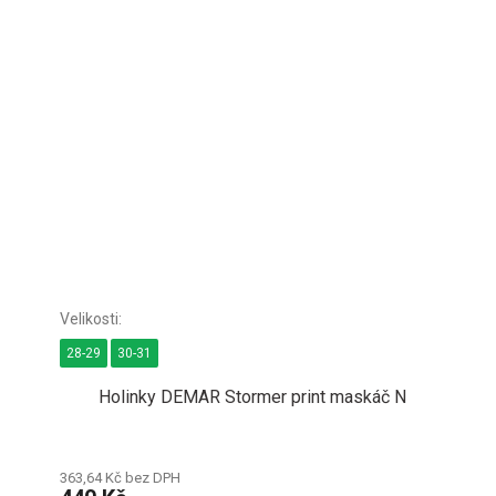
28-29
30-31
Holinky DEMAR Stormer print maskáč N
363,64 Kč bez DPH