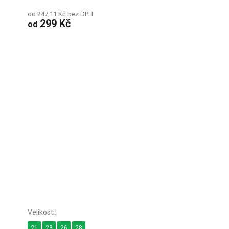
od 247,11 Kč bez DPH
299 Kč
od
21
23
26
28