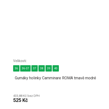
36
36-37
37
38
39
40
Gumáky holinky Camminare ROMA tmavě modré
433,88 Kč bez DPH
525 Kč