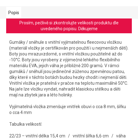
Popis
Prosím, pečlivě si zkontrolujte velikosti produktu dle
uvedeného popisu. Děkujeme
Gumáky / sněhule s vnitřní vyjímatelnou fleecovou vložkou
(materiál vložky je certifikován pro použití i u nejmenších dětí).
Boty jsou mrazuvzdorné, s vnitřní vložkou použitelné až do
-10
°C. Boty jsou vyrobeny z výjimečně lehkého flexibilního
materiálu EVA, jejich váha je přibližně 200 gramů. V rámci
gumáků / sněhulí jsou jedinečné zúženou zpevněnou patou,
díky které v těchto botách budou hezky chodit i nejmenší děti.
Vnitřní vložka je pratelná v pračce na teplotu maximálně 50°C.
Na jaře lze vložku vyndat, nahradit klasickou stélkou a děti
mají na zbytek jara a léto holinky.
Vyjímatelná vložka zmenšuje vnitřek obuvi o cca 8 mm, šířku
o cca 4 mm
Tabulka velikostí:
22/23 – vnitřní délka 15,4 cm / vnitřní šířka 6,6 cm / váha