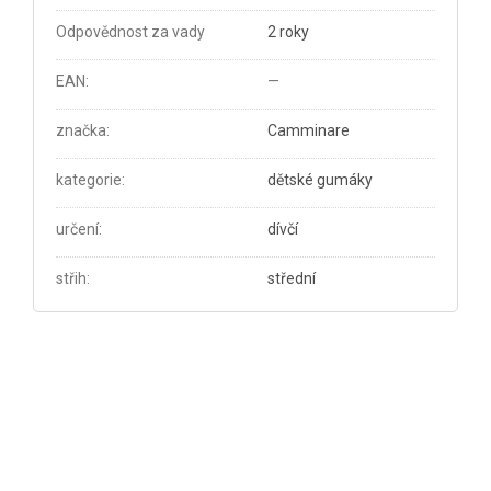
Odpovědnost za vady
2 roky
EAN
:
—
značka
:
Camminare
kategorie
:
dětské gumáky
určení
:
dívčí
střih
:
střední