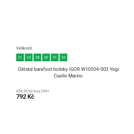
21
24
28
30
31
32
Dětské barefoot holínky IGOR W10304-003 Yogi
Cuello Marino
654,55 Kč bez DPH
792 Kč