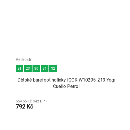
21
23
30
31
32
Dětské barefoot holínky IGOR W10295-213 Yogi
Cuello Petrol
654,55 Kč bez DPH
792 Kč