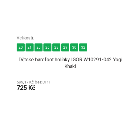
20
21
25
26
28
29
30
32
Dětské barefoot holínky IGOR W10291-042 Yogi
Khaki
599,17 Kč bez DPH
725 Kč