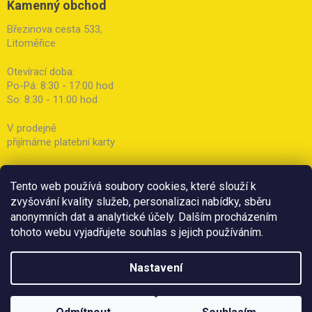
Kamenný obchod
Březinova cesta 533,
Litoměřice
Otevírací doba:
Po-Pá: 8:30 - 17:00 hod
So: 8:30 - 11:00 hod
V prodejně
přijímáme platební karty
Tento web používá soubory cookies, které slouží k
zvyšování kvality služeb, personalizaci nabídky, sběru
anonymních dat a analytické účely. Dalším procházením
tohoto webu vyjadřujete souhlas s jejich používáním.
Nastavení