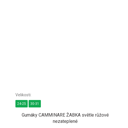
24-25
30-31
Gumáky CAMMINARE ŽABKA světle růžové
nezateplené