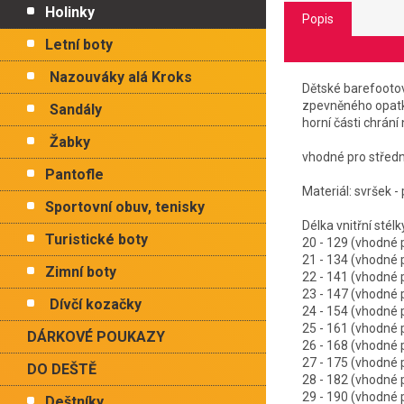
Holinky
Popis
Letní boty
Nazouváky alá Kroks
Dětské barefootov
zpevněného opatku
Sandály
horní části chrání
Žabky
vhodné pro střední
Pantofle
Materiál: svršek -
Sportovní obuv, tenisky
Délka vnitřní 
Turistické boty
20 - 129 (vhodné
21 - 134 (vhodné
Zimní boty
22 - 141 (vhodné
23 - 147 (vhodné
Dívčí kozačky
24 - 154 (vhodné
25 - 161 (vhodné
DÁRKOVÉ POUKAZY
26 - 168 (vhodné
27 - 175 (vhodné
DO DEŠTĚ
28 - 182 (vhodné
29 - 190 (vhodné
Deštníky