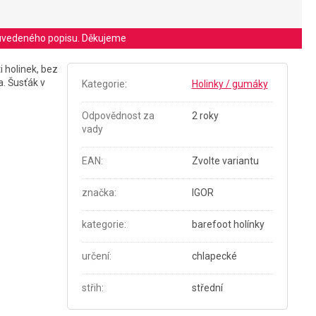
le uvedeného popisu. Děkujeme
 holinek, bez
. Šusťák v
Kategorie
:
Holinky / gumáky
Odpovědnost za
2 roky
vady
EAN
:
Zvolte variantu
značka
:
IGOR
kategorie
:
barefoot holínky
určení
:
chlapecké
střih
:
střední