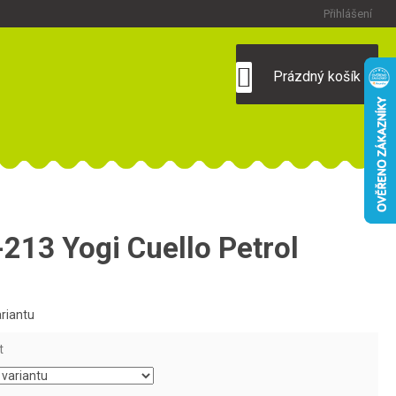
Přihlášení
NÁKUPNÍ
Prázdný košík
KOŠÍK
213 Yogi Cuello Petrol
ariantu
t