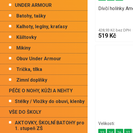
UNDER ARMOUR
Dívčí holínky Am
Batohy, tašky
Kalhoty, legíny, kraťasy
428,93 Kč bez DPH
519 Kč
Kšiltovky
Mikiny
Obuv Under Armour
Trička, tílka
Zimní doplňky
PÉČE O NOHY, KŮŽI A NEHTY
Stélky / Vložky do obuvi, klenby
VŠE DO ŠKOLY
AKTOVKY, ŠKOLNÍ BATOHY pro
1. stupeň ZŠ
22
24
26
27