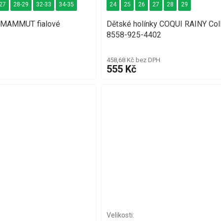
27
28-29
32-33
34-35
24
25
26
27
28
29
 MAMMUT fialové
Dětské holínky COQUI RAINY Coll
8558-925-4402
458,68 Kč bez DPH
555 Kč