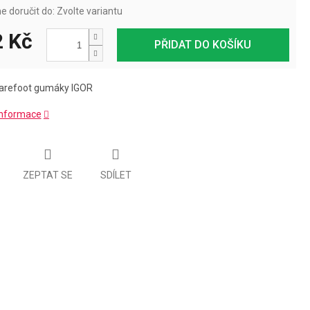
 doručit do:
Zvolte variantu
 Kč
PŘIDAT DO KOŠÍKU
arefoot gumáky IGOR
 informace
ZEPTAT SE
SDÍLET