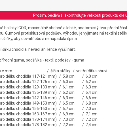
Prosím, pečlivě si zkontrolujte velikosti produktu d
é holínky IGOR, maximálně ohebné a lehké, anatomický tvar přední části
. Gumová protiskluzová podešev. Výhodou je vyjímatelná textilní stélka
 nožičky, aby dovnitř obuvi nenapadala špína.
 šířku chodidla, nevadí ani lehce vyšší nárt.
 přírodní guma, podšívka - textil, podešev - guma
stélky v mm: / šířka stélky / vnitřní šířka obuvi
 pro délku chodidla 117-121 mm) / 5,8 cm / 6,0 cm
 pro délku chodidla 122-126 mm) / 6,0 cm / 6,2 cm
 pro délku chodidla 129-133 mm) / 6,1 cm / 6,3 cm
 pro délku chodidla 135-139 mm) / 6,2 cm / 6,4 cm
 pro délku chodidla 142-146 mm) / 6,3 cm / 6,6 cm
 pro délku chodidla 149-153 mm) / 6,5 cm / 6,8 cm
 pro délku chodidla 156-160 mm) / 6,7 cm / 7,0 cm
 pro délku chodidla 163-167 mm) / 6,9 cm / 7,1 cm
 pro délku chodidla 170-174 mm) / 7,0 cm / 7,2 cm
 pro délku chodidla 178-182 mm) / 7,2 cm / 7,4 cm