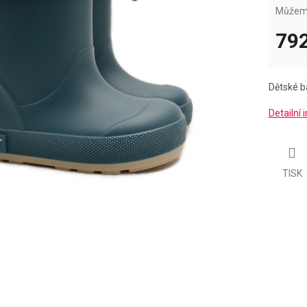
Můžeme
792
Měrná
cena:
Dětské b
Detailní
TISK