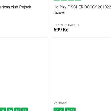
erican club Pejsek
Holínky FISCHER DOGGY 201022
růžové
577,69 Kč bez DPH
699 Kč
28
29
30
31
22-23
28-29