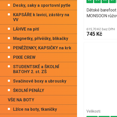
Desky, saky a sportovní pytle
Dětské barefoo
KAPSÁŘE k lavici, zástěry na
MONSOON růžo
VV
LÁHVE na pití
615,70 Kč bez DPH
745 Kč
Magnetky, přívěšky, blikačky
PENĚŽENKY, KAPSIČKY na krk
PIXIE CREW
STUDENTSKÉ a ŠKOLNÍ
BATOHY 2. st. ZŠ
Svačinové boxy a ubrousky
ŠKOLNÍ PENÁLY
VŠE NA BOTY
Lžíce na boty, tkaničky