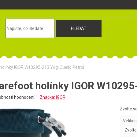
HLEDAT
holínky IGOR W10295-213 Yogi Cuello Petrol
arefoot holínky IGOR W10295-
obnosti hodnocení
Značka:
IGOR
Zvolte v
Velikos