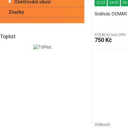
Ošetřování obuvi
22-23
24-25
26-
Značky
Sněhule DEMAR
619,83 Kč bez DPH
Toplist
750 Kč