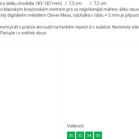
 pro délku chodidla 183-187 mm) / 7,3 cm / 7,5 cm
 klasickým krejčovským metrem pro co nejpřesnější měření, šířku obuv
rsty digitálním měřidlem Clever Mess, odchylka v řádu +-2 mm je přípus
smí prát v pračce ani sušit na horkém topení či v sušičce. Nečistoty ods
ečujte i o vnitřek obuvi.
30
32
34
35