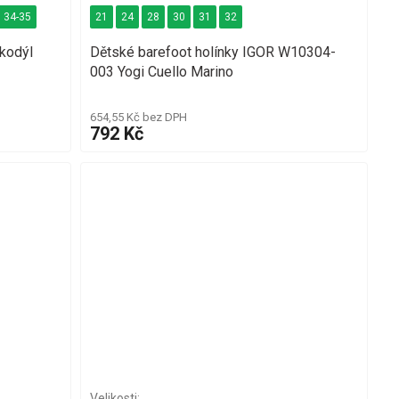
34-35
21
24
28
30
31
32
kodýl
Dětské barefoot holínky IGOR W10304-
003 Yogi Cuello Marino
654,55 Kč bez DPH
792 Kč