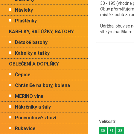
30 - 195 (vhodné
Obuv přeměřujeme
Návleky
místě kloubů za p
Pláštěnky
Údržba: obuv se ne
KABELKY, BATŮŽKY, BATOHY
vlhkým hadříkem. P
Dětské batohy
Kabelky a tašky
OBLEČENÍ A DOPLŇKY
Čepice
Chrániče na boty, kolena
MERINO vlna
Nákrčníky a šály
Punčochové zboží
Rukavice
30
31
33