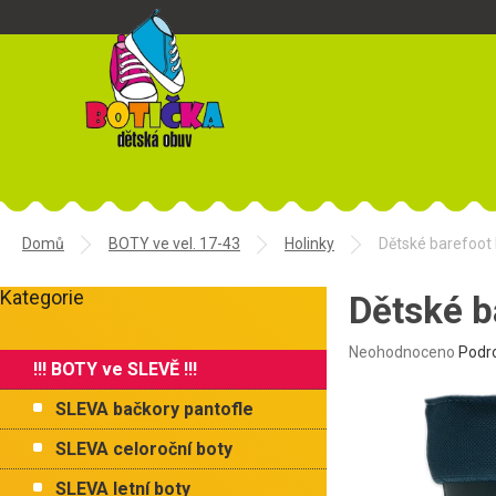
Přejít
na
obsah
Domů
BOTY ve vel. 17-43
Holinky
Dětské barefoot 
P
Kategorie
o
Dětské b
Přeskočit
s
kategorie
t
Průměrné
Neohodnoceno
Podr
!!! BOTY ve SLEVĚ !!!
r
hodnocení
produktu
a
SLEVA bačkory pantofle
je
n
0,0
n
SLEVA celoroční boty
z
í
5
SLEVA letní boty