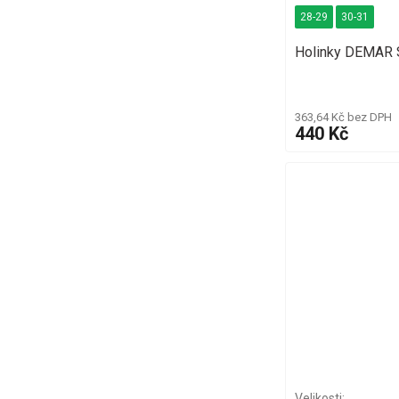
28-29
30-31
Holinky DEMAR S
363,64 Kč bez DPH
440 Kč