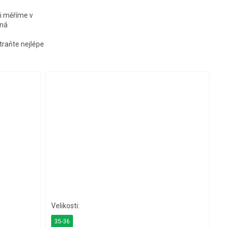
i měříme v
tná
traňte nejlépe
35-36