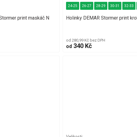
24-25
26-27
28-29
30-31
32-33
tormer print maskáč N
Holinky DEMAR Stormer print kro
od 280,99 Kč bez DPH
340 Kč
od