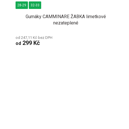
28-29
32-33
Gumáky CAMMINARE ŽABKA limetkové
nezateplené
od 247,11 Kč bez DPH
299 Kč
od