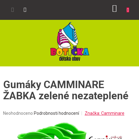
Přejít
NÁKUP
na
obsah
KOŠÍK
Gumáky CAMMINARE
ŽABKA zelené nezateplené
Průměrné
Neohodnoceno
Podrobnosti hodnocení
Značka:
Camminare
hodnocení
produktu
je
0,0