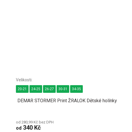
20-21
24-25
26-27
30-31
34-35
DEMAR STORMER Print ŽRALOK Dětské holínky
od 280,99 Kč bez DPH
340 Kč
od