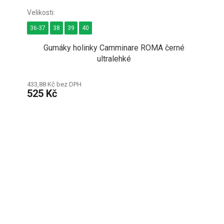
36-37
38
39
40
Gumáky holinky Camminare ROMA černé
ultralehké
433,88 Kč bez DPH
525 Kč