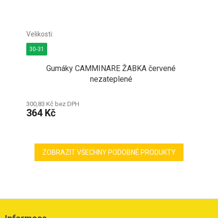
30-31
Gumáky CAMMINARE ŽABKA červené
nezateplené
300,83 Kč bez DPH
364 Kč
ZOBRAZIT VŠECHNY PODOBNÉ PRODUKTY
Z
á