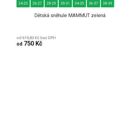
24-25
26-27
28-29
30-31
34-35
36-37
38-39
Dětská sněhule MAMMUT zelená
od 619,83 Kč bez DPH
750 Kč
od