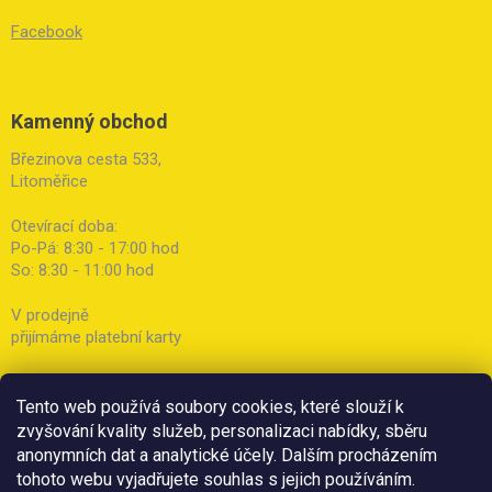
Facebook
Kamenný obchod
Březinova cesta 533,
Litoměřice
Otevírací doba:
Po-Pá: 8:30 - 17:00 hod
So: 8:30 - 11:00 hod
V prodejně
přijímáme platební karty
Tento web používá soubory cookies, které slouží k
zvyšování kvality služeb, personalizaci nabídky, sběru
anonymních dat a analytické účely. Dalším procházením
tohoto webu vyjadřujete souhlas s jejich používáním.