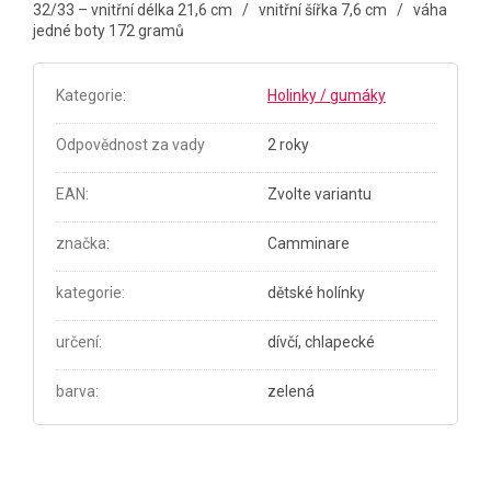
32/33 – vnitřní délka 21,6 cm / vnitřní šířka 7,6 cm / váha
jedné boty 172 gramů
Kategorie
:
Holinky / gumáky
Odpovědnost za vady
2 roky
EAN
:
Zvolte variantu
značka
:
Camminare
kategorie
:
dětské holínky
určení
:
dívčí, chlapecké
barva
:
zelená