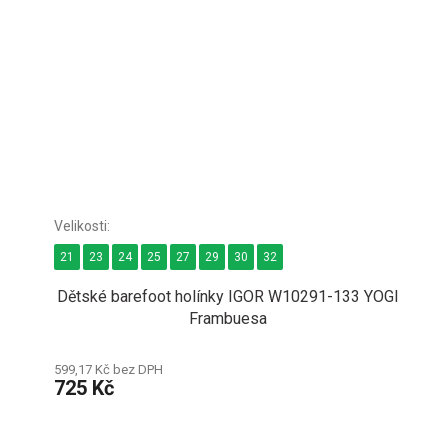
21
23
24
25
27
29
30
32
Dětské barefoot holínky IGOR W10291-133 YOGI
Frambuesa
599,17 Kč bez DPH
725 Kč