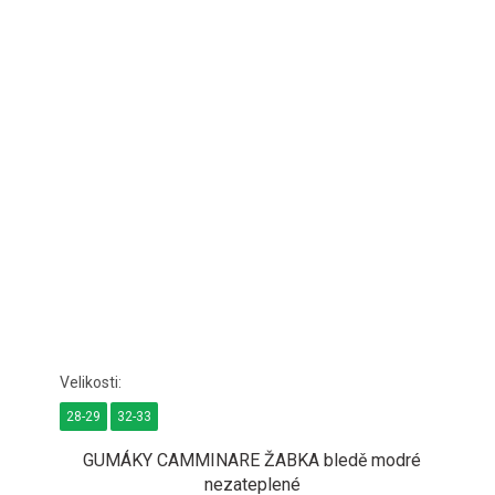
28-29
32-33
GUMÁKY CAMMINARE ŽABKA bledě modré
nezateplené