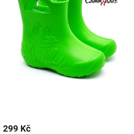
z
5
hvězdiček.
299 Kč