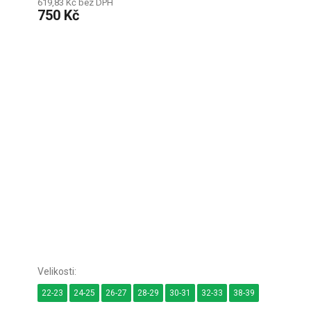
619,83 Kč bez DPH
750 Kč
22-23
24-25
26-27
28-29
30-31
32-33
38-39