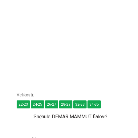
22-23
24-25
26-27
28-29
32-33
34-35
Sněhule DEMAR MAMMUT fialové