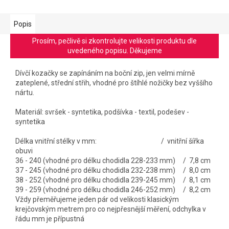
Popis
Prosím, pečlivě si zkontrolujte velikosti produktu dle
uvedeného popisu. Děkujeme
Dívčí kozačky se zapínáním na boční zip, jen velmi mírně
zateplené, střední střih, vhodné pro štíhlé nožičky bez vyššího
nártu.
Materiál: svršek - syntetika, podšívka - textil, podešev -
syntetika
Délka vnitřní stélky v mm: / vnitřní šířka
obuvi
36 - 240 (vhodné pro délku chodidla 228-233 mm) / 7,8 cm
37 - 245 (vhodné pro délku chodidla 232-238 mm) / 8,0 cm
38 - 252 (vhodné pro délku chodidla 239-245 mm) / 8,1 cm
39 - 259 (vhodné pro délku chodidla 246-252 mm) / 8,2 cm
Vždy přeměřujeme jeden pár od velikosti klasickým
krejčovským metrem pro co nejpřesnější měření, odchylka v
řádu mm je přípustná