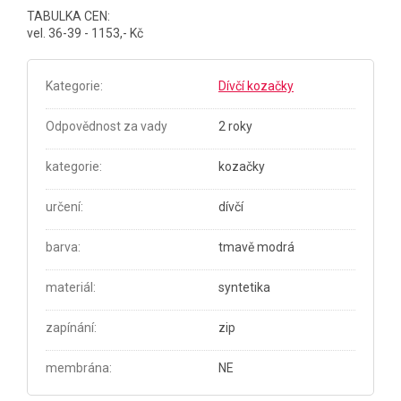
TABULKA CEN:
vel. 36-39 - 1153,- Kč
Kategorie
:
Dívčí kozačky
Odpovědnost za vady
2 roky
kategorie
:
kozačky
určení
:
dívčí
barva
:
tmavě modrá
materiál
:
syntetika
zapínání
:
zip
membrána
:
NE