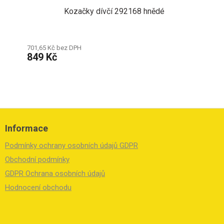
Kozačky dívčí 292168 hnědé
701,65 Kč bez DPH
849 Kč
Z
á
Informace
p
a
Podmínky ochrany osobních údajů GDPR
t
í
Obchodní podmínky
GDPR Ochrana osobních údajů
Hodnocení obchodu