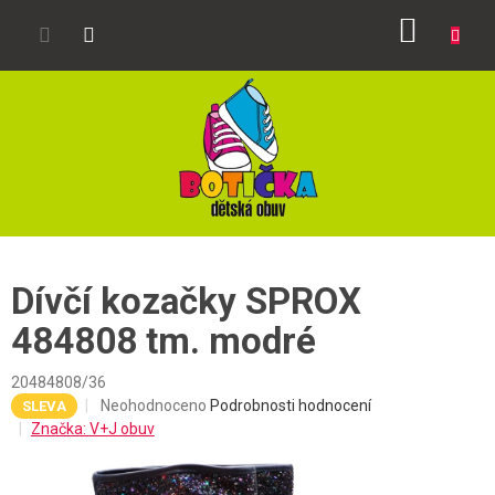
Přejít
NÁKUP
na
obsah
KOŠÍK
Dívčí kozačky SPROX
484808 tm. modré
20484808/36
Průměrné
Neohodnoceno
Podrobnosti hodnocení
SLEVA
hodnocení
Značka:
V+J obuv
produktu
je
0,0