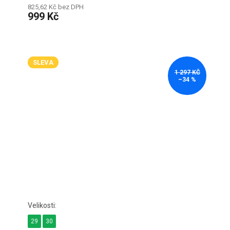
825,62 Kč bez DPH
999 Kč
SLEVA
1 297 KČ
–34 %
29
30