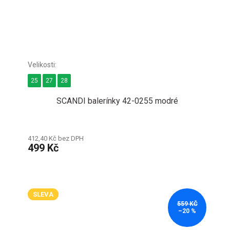
25
27
28
SCANDI balerínky 42-0255 modré
412,40 Kč bez DPH
499 Kč
SLEVA
559 KČ
–20 %