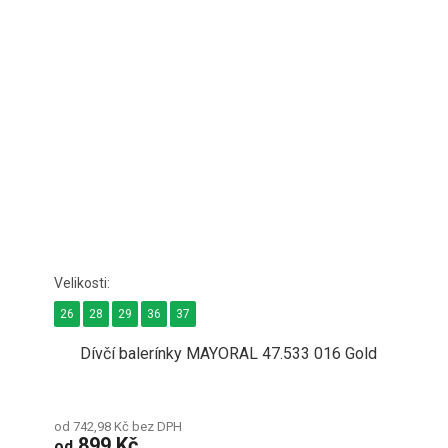
26
28
29
36
37
Dívčí balerínky MAYORAL 47.533 016 Gold
od 742,98 Kč bez DPH
899 Kč
od