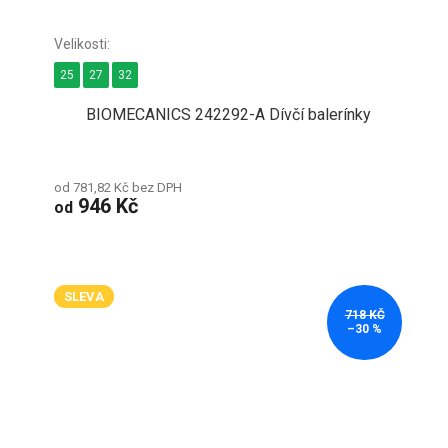
25
27
32
BIOMECANICS 242292-A Dívčí balerínky
od 781,82 Kč bez DPH
946 Kč
od
SLEVA
718 KČ
–30 %