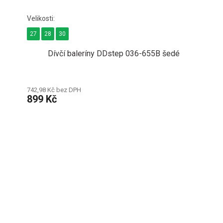
27
28
30
Dívčí baleríny DDstep 036-655B šedé
742,98 Kč bez DPH
899 Kč