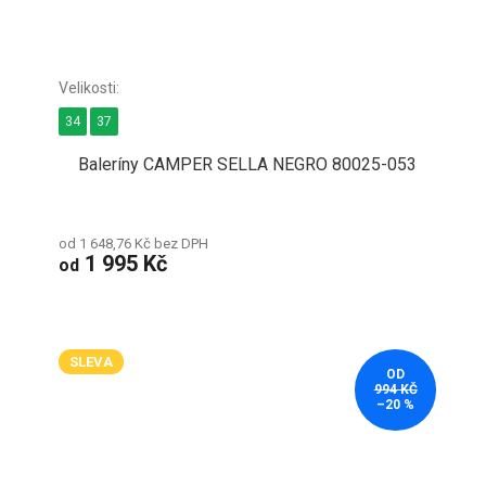
34
37
Baleríny CAMPER SELLA NEGRO 80025-053
od 1 648,76 Kč bez DPH
1 995 Kč
od
SLEVA
OD
994 KČ
–20 %