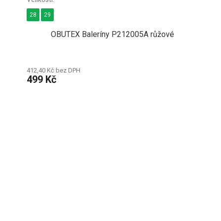
28
29
OBUTEX Baleríny P212005A růžové
412,40 Kč bez DPH
499 Kč