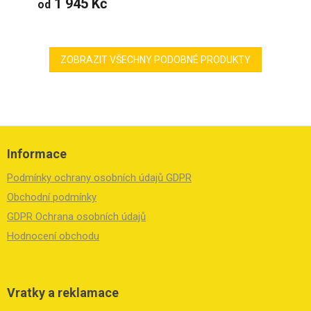
1 945 Kč
od
ZOBRAZIT VŠECHNY PODOBNÉ PRODUKTY
Z
á
Informace
p
a
Podmínky ochrany osobních údajů GDPR
t
í
Obchodní podmínky
GDPR Ochrana osobních údajů
Hodnocení obchodu
Vratky a reklamace