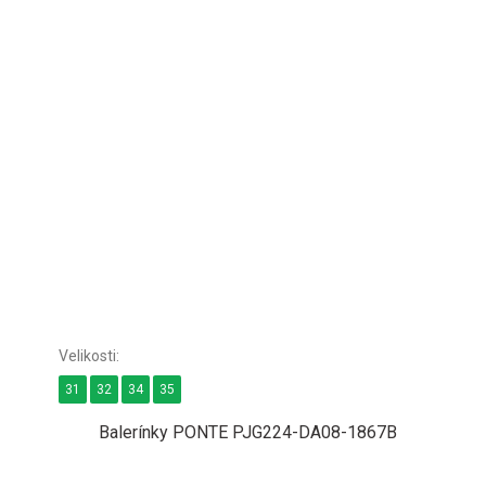
31
32
34
35
Balerínky PONTE PJG224-DA08-1867B