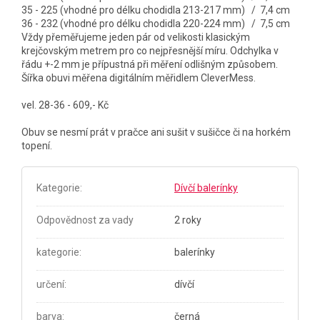
35 - 225 (vhodné pro délku chodidla 213-217 mm) / 7,4 cm
36 - 232 (vhodné pro délku chodidla 220-224 mm) / 7,5 cm
Vždy přeměřujeme jeden pár od velikosti klasickým
krejčovským metrem pro co nejpřesnější míru. Odchylka v
řádu +-2 mm je přípustná při měření odlišným způsobem.
Šířka obuvi měřena digitálním měřidlem CleverMess.
vel. 28-36 - 609,- Kč
Obuv se nesmí prát v pračce ani sušit v sušičce či na horkém
topení.
Kategorie
:
Dívčí balerínky
Odpovědnost za vady
2 roky
kategorie
:
balerínky
určení
:
dívčí
barva
:
černá