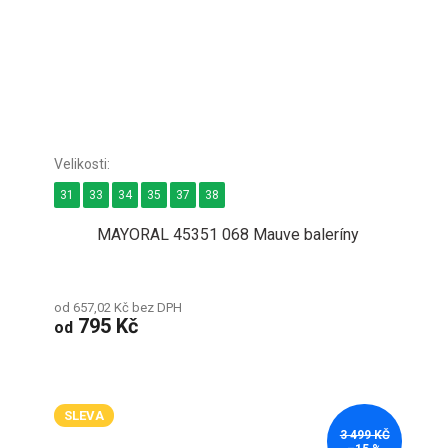
31
33
34
35
37
38
MAYORAL 45351 068 Mauve baleríny
od 657,02 Kč bez DPH
795 Kč
od
SLEVA
3 499 KČ