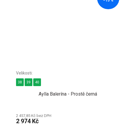
–15 %
38
39
40
Aylla Balerína - Prostě černá
2 457,85 Kč bez DPH
2 974 Kč