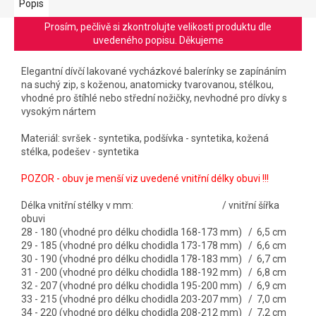
Popis
Prosím, pečlivě si zkontrolujte velikosti produktu dle
uvedeného popisu. Děkujeme
Elegantní dívčí lakované vycházkové balerínky se zapínáním
na suchý zip, s koženou, anatomicky tvarovanou, stélkou,
vhodné pro štíhlé nebo střední nožičky, nevhodné pro dívky s
vysokým nártem
Materiál: svršek - syntetika, podšívka - syntetika, kožená
stélka, podešev - syntetika
POZOR - obuv je menší viz uvedené vnitřní délky obuvi !!!
Délka vnitřní stélky v mm: / vnitřní šířka
obuvi
28 - 180 (vhodné pro délku chodidla 168-173 mm) / 6,5 cm
29 - 185 (vhodné pro délku chodidla 173-178 mm) / 6,6 cm
30 - 190 (vhodné pro délku chodidla 178-183 mm) / 6,7 cm
31 - 200 (vhodné pro délku chodidla 188-192 mm) / 6,8 cm
32 - 207 (vhodné pro délku chodidla 195-200 mm
) / 6,9 cm
33 - 215 (vhodné pro délku chodidla 203-207 mm) / 7,0 cm
34 - 220 (vhodné pro délku chodidla 208-212 mm) / 7,2 cm