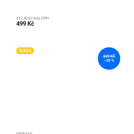
412,40 Kč bez DPH
499 Kč
SLEVA
629 KČ
–20 %