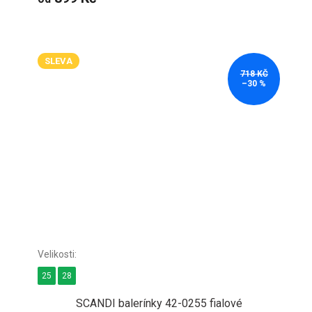
SLEVA
718 KČ
–30 %
25
28
SCANDI balerínky 42-0255 fialové