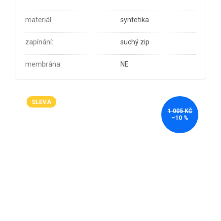
materiál
:
syntetika
zapínání
:
suchý zip
membrána
:
NE
SLEVA
1 005 KČ
–10 %