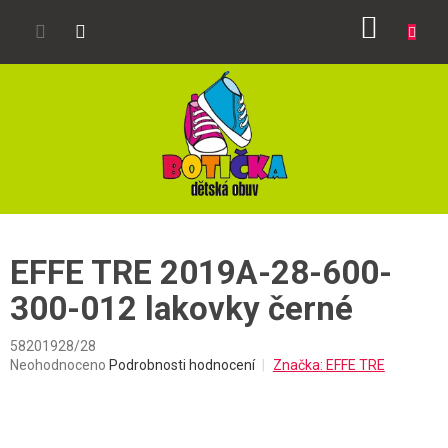
Přejít
NÁKUP
na
obsah
KOŠÍK
EFFE TRE 2019A-28-600-
300-012 lakovky černé
58201928/28
Průměrné
Neohodnoceno
Podrobnosti hodnocení
Značka:
EFFE TRE
hodnocení
produktu
je
0,0