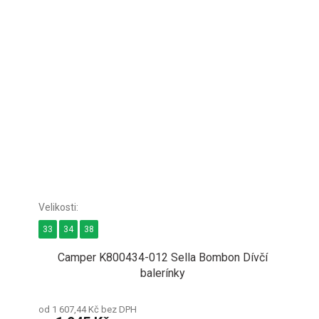
33
34
38
Camper K800434-012 Sella Bombon Dívčí
balerínky
od 1 607,44 Kč bez DPH