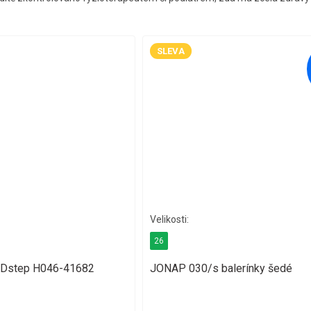
SLEVA
26
 DDstep H046-41682
JONAP 030/s balerínky šedé