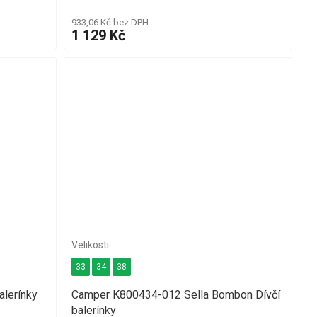
933,06 Kč bez DPH
1 129 Kč
33
34
38
lerínky
Camper K800434-012 Sella Bombon Dívčí
balerínky