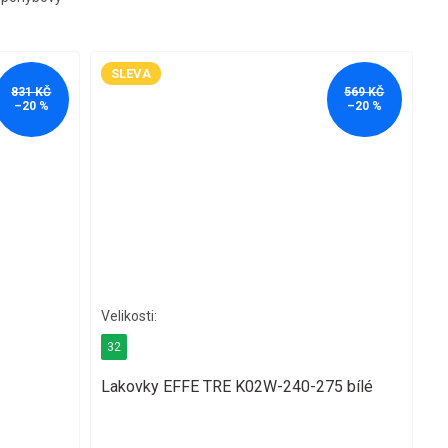
SLEVA
831 KČ
569 KČ
–20 %
–20 %
32
Lakovky EFFE TRE K02W-240-275 bílé