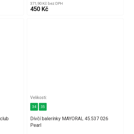
371,90 Kč bez DPH
450 Kč
34
35
club
Dívčí balerínky MAYORAL 45.537 026
Pearl