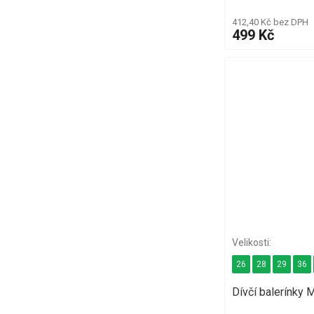
412,40 Kč bez DPH
499 Kč
26
28
29
36
Dívčí balerínky