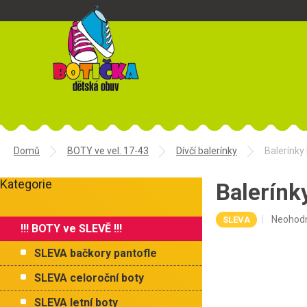
Přejít
na
obsah
Domů
BOTY ve vel. 17-43
Dívčí balerínky
Balerínk
P
Kategorie
o
Balerín
Přeskočit
s
kategorie
t
Průměr
Neohod
SLEVA
!!! BOTY ve SLEVĚ !!!
r
hodnoce
a
produkt
SLEVA bačkory pantofle
je
n
0,0
n
SLEVA celoroční boty
z
í
5
SLEVA letní boty