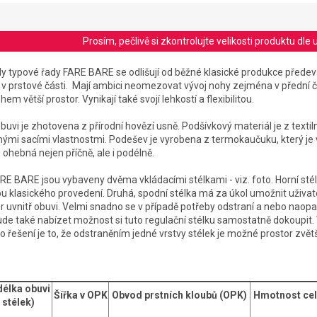
Prosím, pečlivě si zkontrolujte velikosti produktu d
 typové řady FARE BARE se odlišují od běžné klasické produkce přede
v prstové části. Mají ambici neomezovat vývoj nohy zejména v přední čá
m větší prostor. Vynikají také svojí lehkostí a flexibilitou.
vi je zhotovena z přírodní hovězí usně. Podšívkový materiál
je z textil
nými sacími vlastnostmi
. Podešev je vyrobena z termokaučuku, který je ve
 ohebná nejen příčně, ale i podélně.
BARE jsou vybaveny dvěma vkládacími stélkami - viz. foto. Horní stélk
 klasického provedení. Druhá, spodní stélka má za úkol umožnit uživat
r uvnitř obuvi. Velmi snadno se v případě potřeby odstraní a nebo naopak
ude také nabízet možnost si tuto regulační stélku samostatně dokoupit
o řešení je to, že odstraněním jedné vrstvy stélek je možné prostor zvětš
 délka obuvi
Šířka v OPK
Obvod prstních kloubů (OPK)
Hmotnost cel
 stélek)