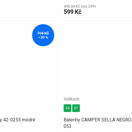
495,04 Kč bez DPH
599 Kč
718 KČ
–30 %
34
37
ky 42-0255 modré
Baleríny CAMPER SELLA NEGRO
053