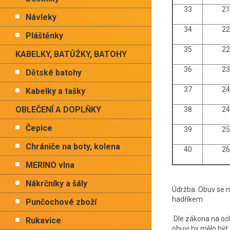
33
2
Návleky
34
2
Pláštěnky
35
2
KABELKY, BATŮŽKY, BATOHY
36
2
Dětské batohy
37
2
Kabelky a tašky
OBLEČENÍ A DOPLŇKY
38
2
Čepice
39
2
Chrániče na boty, kolena
40
2
MERINO vlna
Nákrčníky a šály
Údržba: Obuv se ne
hadříkem
Punčochové zboží
Dle zákona na oc
Rukavice
obuvi by mělo být