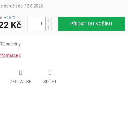
 doručit do:
12.8.2026
č
–15 %
22 Kč
PŘIDAT DO KOŠÍKU
E baleríny
 informace
ZEPTAT SE
SDÍLET