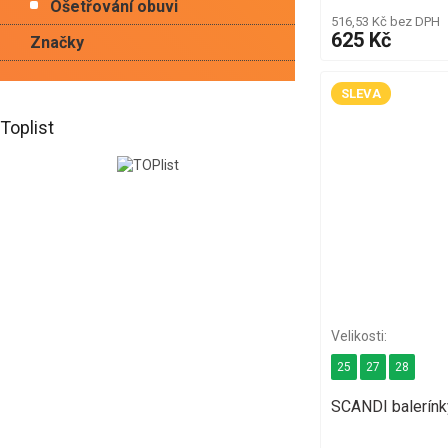
Ošetřování obuvi
516,53 Kč bez DPH
625 Kč
Značky
SLEVA
Toplist
25
27
28
SCANDI balerín