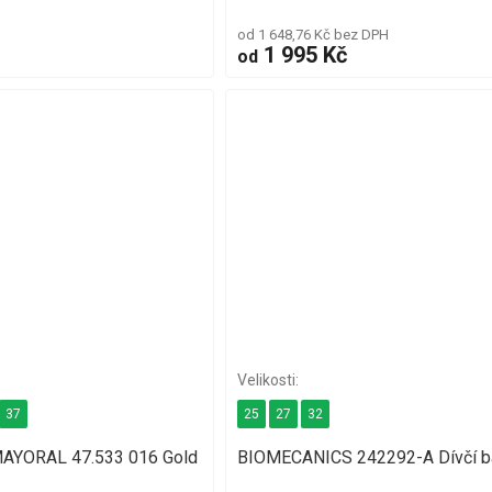
od 1 648,76 Kč bez DPH
1 995 Kč
od
37
25
27
32
 MAYORAL 47.533 016 Gold
BIOMECANICS 242292-A Dívčí ba