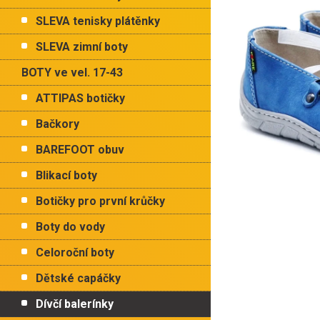
p
hvězdiče
a
SLEVA tenisky plátěnky
n
e
SLEVA zimní boty
l
BOTY ve vel. 17-43
ATTIPAS botičky
Bačkory
BAREFOOT obuv
Blikací boty
Botičky pro první krůčky
Boty do vody
Celoroční boty
Dětské capáčky
Dívčí balerínky