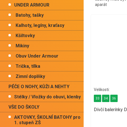
UNDER ARMOUR
aparát
Batohy, tašky
Kalhoty, legíny, kraťasy
Kšiltovky
Mikiny
Obuv Under Armour
Trička, tílka
Zimní doplňky
PÉČE O NOHY, KŮŽI A NEHTY
Stélky / Vložky do obuvi, klenby
33
34
36
VŠE DO ŠKOLY
Dívčí balerínky
AKTOVKY, ŠKOLNÍ BATOHY pro
1. stupeň ZŠ