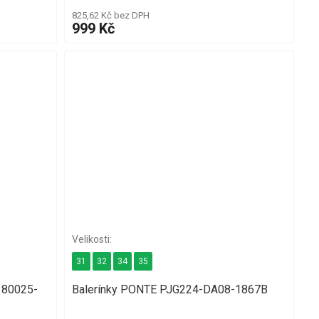
825,62 Kč bez DPH
999 Kč
31
32
34
35
 80025-
Balerínky PONTE PJG224-DA08-1867B