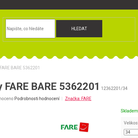
HLEDAT
y FARE BARE 5362201
ky FARE BARE 5362201
12362201/34
né
noceno
Podrobnosti hodnocení
Značka:
FARE
ní
u
Sklade
Velikos