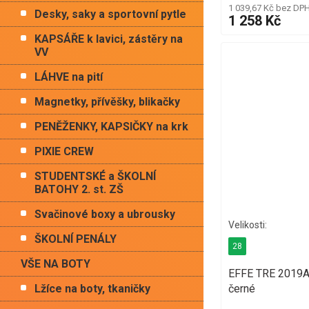
1 039,67 Kč bez DP
Desky, saky a sportovní pytle
1 258 Kč
KAPSÁŘE k lavici, zástěry na
VV
LÁHVE na pití
Magnetky, přívěšky, blikačky
PENĚŽENKY, KAPSIČKY na krk
PIXIE CREW
STUDENTSKÉ a ŠKOLNÍ
BATOHY 2. st. ZŠ
Svačinové boxy a ubrousky
ŠKOLNÍ PENÁLY
28
VŠE NA BOTY
EFFE TRE 2019A
černé
Lžíce na boty, tkaničky