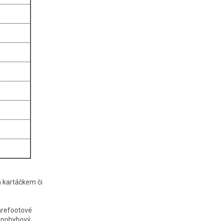
g
g
g
g
g
g
g
g
ým kartáčkem či
arefootové
ý pohybový