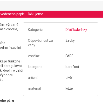
le uvedeného popisu. Děkujeme
vším výrazně
sti chodila,
Kategorie
:
Dívčí balerínky
Odpovědnost za
2 roky
ního
vady
lmi flexibilní.
značka
:
FARE
a je funkčně i
eli doregulovat
kategorie
:
barefoot
, doplní o další
. Výhodou
určení
:
dívčí
it.
materiál
:
kůže
ého páru