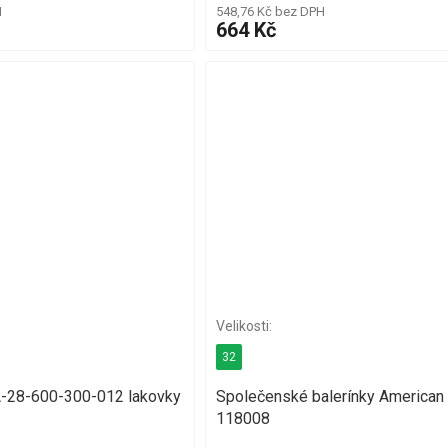
H
548,76 Kč bez DPH
664 Kč
32
-28-600-300-012 lakovky
Společenské balerínky American 
118008