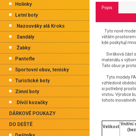
Holinky
Popis
Letní boty
Nazouváky alá Kroks
Tyto nové modely
Sandály
větším prostorem 
kde poskytují mnohe
Žabky
Svršková část obu
Pantofle
materiálu s výbor
Tato obuv je proto
Sportovní obuv, tenisky
Tyto modely FARE 
Turistické boty
vzhledově obdobou
si potřebný prosto
Zimní boty
vrstvu. Výrobce b
tohoto inovativníh
Dívčí kozačky
DÁRKOVÉ POUKAZY
DO DEŠTĚ
Vnitřní
Velikost
(bez
Deštníky