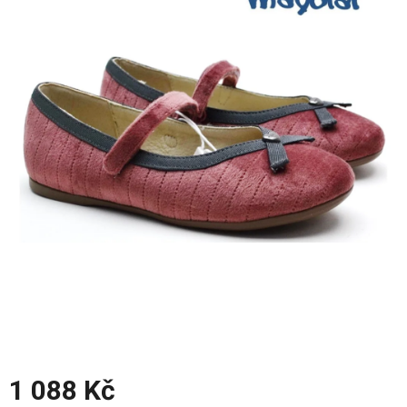
z
5
hvězdiček.
1 088 Kč