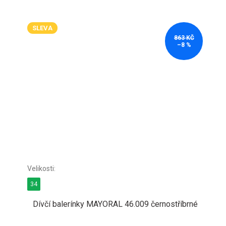
SLEVA
863 KČ
–8 %
34
Dívčí balerínky MAYORAL 46.009 černostříbrné