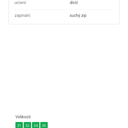
určení
:
dívčí
zapínání
:
suchý zip
31
32
34
35