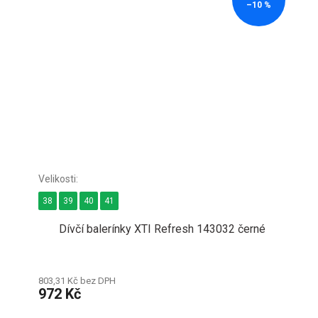
–10 %
38
39
40
41
Dívčí balerínky XTI Refresh 143032 černé
803,31 Kč bez DPH
972 Kč