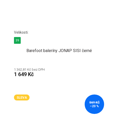
39
Barefoot baleríny JONAP SISI černé
1 362,81 Kč bez DPH
1 649 Kč
SLEVA
569 KČ
–20 %