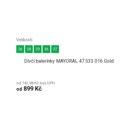
26
28
29
36
37
Dívčí balerínky MAYORAL 47.533 016 Gold
od 742,98 Kč bez DPH
899 Kč
od