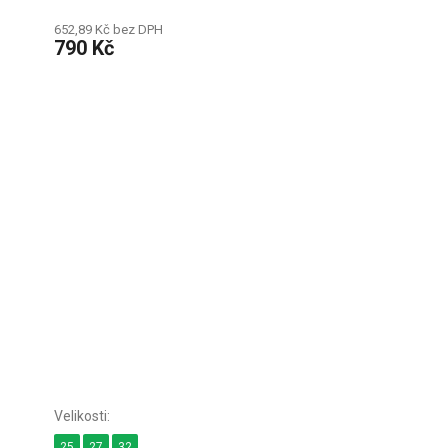
652,89 Kč bez DPH
790 Kč
25
27
32