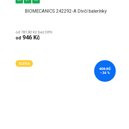
BIOMECANICS 242292-A Dívčí balerínky
od 781,82 Kč bez DPH
946 Kč
od
SLEVA
606 KČ
–34 %