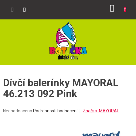
Přejít
NÁKUP
na
obsah
KOŠÍK
Dívčí balerínky MAYORAL
46.213 092 Pink
Průměrné
Neohodnoceno
Podrobnosti hodnocení
Značka:
MAYORAL
hodnocení
produktu
je
0,0