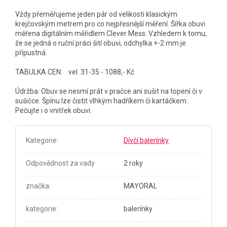
Vždy přeměřujeme jeden pár od velikosti klasickým
krejčovským metrem pro co nejpřesnější měření. Šířka obuvi
měřena digitálním měřidlem Clever Mess. Vzhledem k tomu,
že se jedná o ruční práci šití obuvi, odchylka +-2 mm je
přípustná.
TABULKA CEN: vel. 31-35 - 1088,- Kč
Údržba: Obuv se nesmí prát v pračce ani sušit na topení či v
sušičce. Špínu lze čistit vlhkým hadříkem či kartáčkem.
Pečujte i o vnitřek obuvi.
Kategorie
:
Dívčí balerínky
Odpovědnost za vady
2 roky
značka
:
MAYORAL
kategorie
:
balerínky