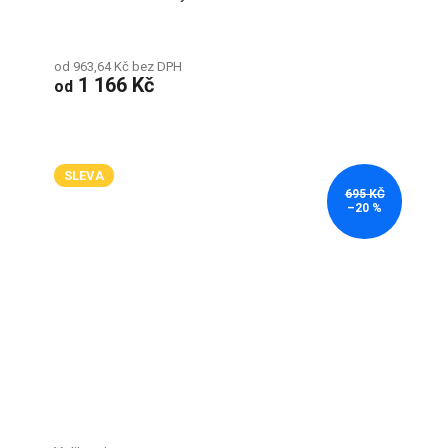
od 963,64 Kč bez DPH
1 166 Kč
od
SLEVA
695 KČ
–20 %