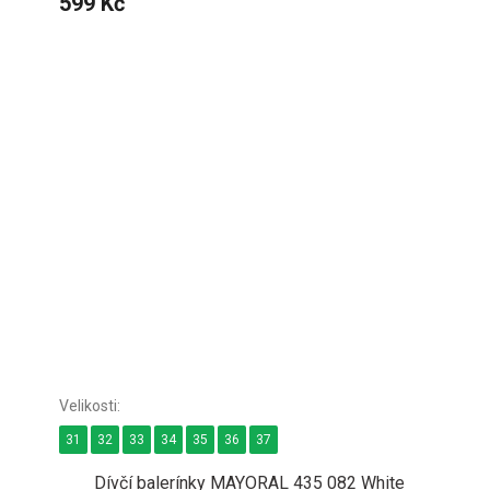
599 Kč
31
32
33
34
35
36
37
Dívčí balerínky MAYORAL 435 082 White