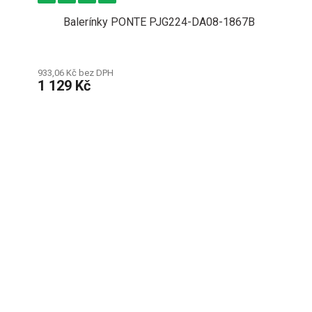
Balerínky PONTE PJG224-DA08-1867B
933,06 Kč bez DPH
1 129 Kč