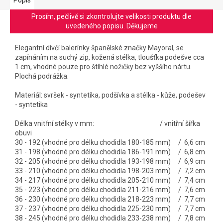
Prosím, pečlivě si zkontrolujte velikosti produktu dle
uvedeného popisu. Děkujeme
Elegantní dívčí balerínky španělské značky Mayoral, se
zapínáním na suchý zip, kožená stélka, tloušťka podešve cca
1 cm, vhodné pouze pro štíhlé nožičky bez vyššího nártu.
Plochá podrážka.
Materiál: svršek - syntetika, podšívka a stélka - kůže, podešev
- syntetika
Délka vnitřní stélky v mm: / vnitřní šířka
obuvi
30 - 192 (vhodné pro délku chodidla 180-185 mm) / 6,6 cm
31 - 198 (vhodné pro délku chodidla 186-191 mm) / 6,8 cm
32 - 205 (vhodné pro délku chodidla 193-198 mm) / 6,9 cm
33 - 210 (vhodné pro délku chodidla 198-203 mm) / 7,2 cm
34 - 217 (vhodné pro délku chodidla 205-210 mm) / 7,4 cm
35 - 223 (vhodné pro délku chodidla 211-216 mm) / 7,6 cm
36 - 230 (vhodné pro délku chodidla 218-223 mm) / 7,7 cm
37 - 237 (vhodné pro délku chodidla 225-230 mm) / 7,7 cm
38 - 245 (vhodné pro délku chodidla 233-238 mm) / 7,8 cm