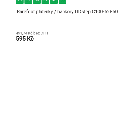
28
29
30
31
32
33
Barefoot plátěnky / bačkory DDstep C100-52850
491,74 Kč bez DPH
595 Kč