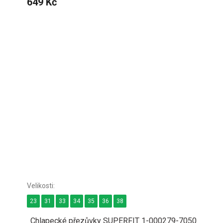
649 Kč
23
31
33
34
35
36
38
Chlapecké přezůvky SUPERFIT 1-000279-7050