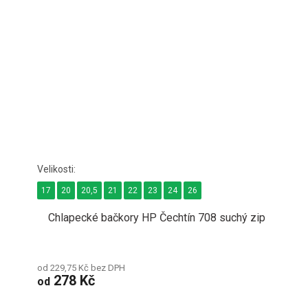
17
20
20,5
21
22
23
24
26
Chlapecké bačkory HP Čechtín 708 suchý zip
od 229,75 Kč bez DPH
278 Kč
od