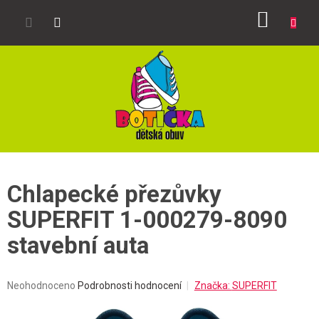
Přejít
NÁKUP
na
obsah
KOŠÍK
Chlapecké přezůvky
SUPERFIT 1-000279-8090
stavební auta
Průměrné
Neohodnoceno
Podrobnosti hodnocení
Značka:
SUPERFIT
hodnocení
produktu