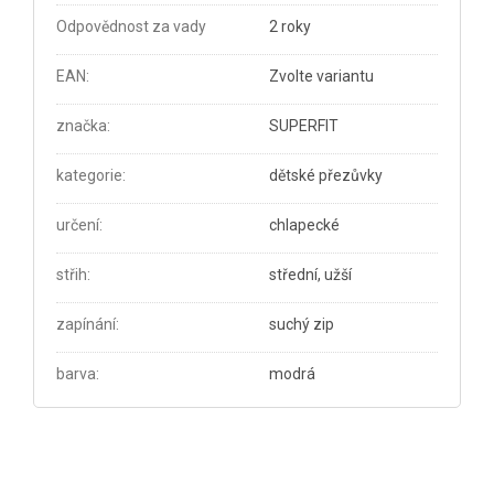
Odpovědnost za vady
2 roky
EAN
:
Zvolte variantu
značka
:
SUPERFIT
kategorie
:
dětské přezůvky
určení
:
chlapecké
střih
:
střední, užší
zapínání
:
suchý zip
barva
:
modrá