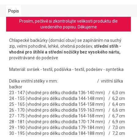
Popis
Prosím, pečlivě si zkontrolujte velikosti produktu dle
uvedeného popisu. Děkujeme
Chlapecké bačkůrky (domácí obuv) se zapínáním na suchý
zip, velmi pohodlné, lehké, ohebná podešev,
střední střih -
vhodné pro štíhlé a střední nožičky bez vysokého nártu,
provětrávané do podešve
Materiál: svršek - textil, podšívka - textil, podešev - syntetika
Délka vnitřní stélky v mm: / vnitřní šířka
bačkor
23 - 147 (vhodné pro délku chodidla 136-140 mm) / 6,0 cm
24 - 155 (vhodné pro délku chodidla 144-148 mm) / 6,2 cm
25 - 165 (vhodné pro délku chodidla 154-158 mm) / 6,4 cm
26 - 170 (vhodné pro délku chodidla 159-163 mm) / 6,6 cm
27 - 175 (vhodné pro délku chodidla 164-168 mm) / 6,7 cm
28 - 181 (vhodné pro délku chodidla 170-174 mm) / 6,9 cm
29 - 190 (vhodné pro délku chodidla 179-184 mm) / 7,0 cm
30 - 195 (vhodné pro délku chodidla 184-188 mm) / 7,2 cm