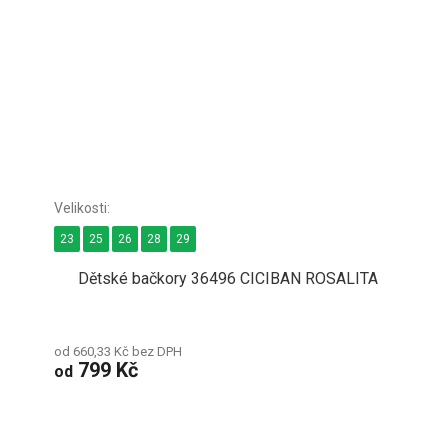
23
25
26
28
29
Dětské bačkory 36496 CICIBAN ROSALITA
od 660,33 Kč bez DPH
799 Kč
od