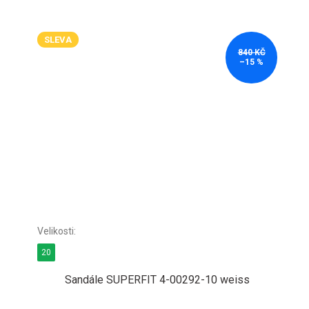
SLEVA
840 KČ
–15 %
20
Sandále SUPERFIT 4-00292-10 weiss