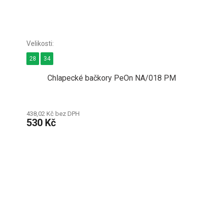
28
34
Chlapecké bačkory PeOn NA/018 PM
438,02 Kč bez DPH
530 Kč