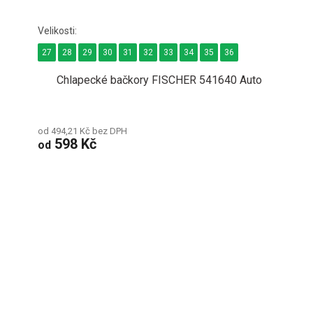
27
28
29
30
31
32
33
34
35
36
Chlapecké bačkory FISCHER 541640 Auto
od 494,21 Kč bez DPH
598 Kč
od