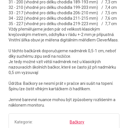
31 - 200 (vhodné pro délku chodidla 189-193 mm) / 7,3 cm
32 - 210 (vhodné pro délku chodidla 199-203 mm) / 7,4 cm
33 - 217 (vhodné pro délku chodidla 206-210 mm) / 7,5 cm
34 - 222 (vhodné pro délku chodidla 211-215 mm) / 7,6 cm
35 - 227 (vhodné pro délku chodidla 219-223 mm) / 7,7 cm
Vždy přeměřujeme jeden pár od velikosti klasickým
krejčovským metrem, odchylka v řádu +-2 mm je přípustná.
Vnitřní šířka obuvi je měřena digitálním měřidlem CleverMass.
U těchto bačkůrek doporučujeme nadměrek 0,5-1 cm, neboť
díky suchému zipu sedí na nožičce.
Je tedy možné vzít větší nadměrek než u klasických
nazouvacích školních bačkor, které se často již při nadměrku
0,5 cm vyzouvají
Údržba: Bačkory se nesmí prát v pračce ani sušit na topení.
Špínu lze čistit vlhkým kartáčkem či hadříkem.
Jemné barevné nuance mohou být způsobeny rozlišením a
náklonem monitoru.
Kategorie
:
Bačkory