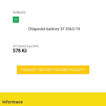
29
Chlapecké bačkory 3F 3Sk3/19
477,69 Kč bez DPH
578 Kč
ZOBRAZIT VŠECHNY PODOBNÉ PRODUKTY
Z
á
Informace
p