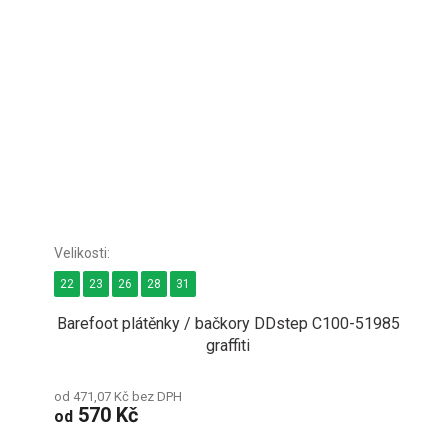
22
23
26
28
31
Barefoot plátěnky / bačkory DDstep C100-51985
graffiti
od 471,07 Kč bez DPH
570 Kč
od