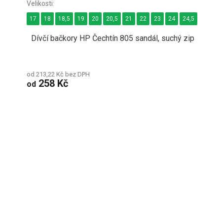
17
18
18,5
19
20
20,5
21
22
23
24
24,5
25
2
Dívčí bačkory HP Čechtín 805 sandál, suchý zip
od 213,22 Kč bez DPH
258 Kč
od