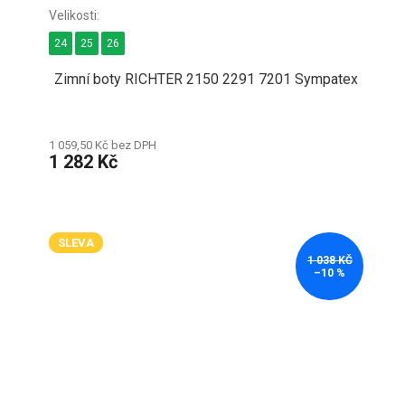
24
25
26
Zimní boty RICHTER 2150 2291 7201 Sympatex
1 059,50 Kč bez DPH
1 282 Kč
SLEVA
1 038 KČ
–10 %