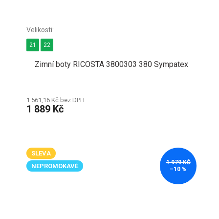
21
22
Zimní boty RICOSTA 3800303 380 Sympatex
1 561,16 Kč bez DPH
1 889 Kč
SLEVA
1 979 KČ
NEPROMOKAVÉ
–10 %