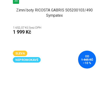
35
Zimní boty RICOSTA GABRIS 505200103/490
Sympatex
1 652,07 Kč bez DPH
1 999 Kč
SLEVA
OD
NEPROMOKAVÉ
1 665 KČ
–10 %