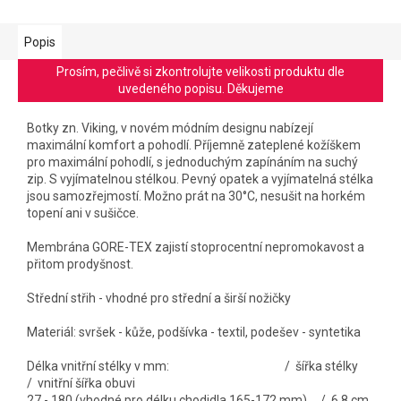
Popis
Prosím, pečlivě si zkontrolujte velikosti produktu dle
uvedeného popisu. Děkujeme
Botky zn. Viking, v novém módním designu nabízejí
maximální komfort a pohodlí. Příjemně zateplené kožíškem
pro maximální pohodlí, s jednoduchým zapínáním na suchý
zip. S vyjímatelnou stélkou. Pevný opatek a vyjímatelná stélka
jsou samozřejmostí. Možno prát na 30°C, nesušit na horkém
topení ani v sušičce.
Membrána GORE-TEX zajistí stoprocentní nepromokavost a
přitom prodyšnost.
Střední střih - vhodné pro střední a širší nožičky
Materiál: svršek - kůže, podšívka - textil, podešev - syntetika
Délka vnitřní stélky v mm: / šířka stélky
/ vnitřní šířka obuvi
27 - 180 (vhodné pro délku chodidla 165-172 mm) / 6,8 cm