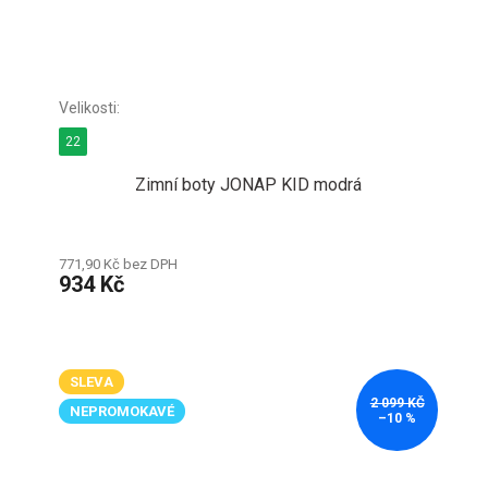
22
Zimní boty JONAP KID modrá
771,90 Kč bez DPH
934 Kč
SLEVA
2 099 KČ
NEPROMOKAVÉ
–10 %