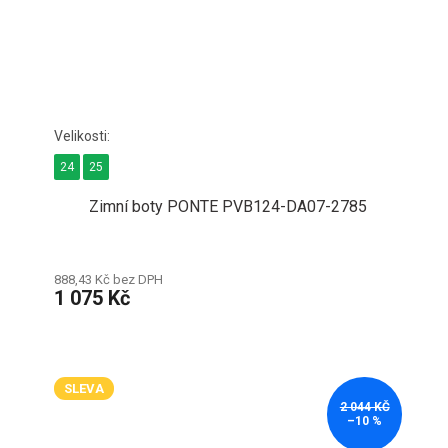
24
25
Zimní boty PONTE PVB124-DA07-2785
888,43 Kč bez DPH
1 075 Kč
SLEVA
2 044 KČ
–10 %