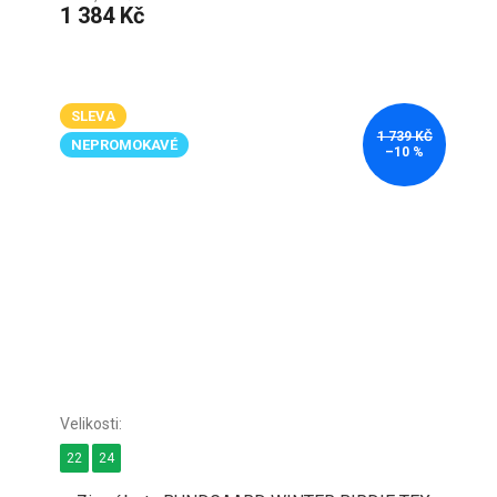
1 384 Kč
SLEVA
1 739 KČ
NEPROMOKAVÉ
–10 %
22
24