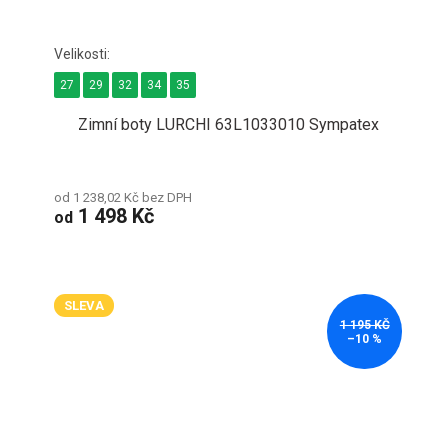
27
29
32
34
35
Zimní boty LURCHI 63L1033010 Sympatex
od 1 238,02 Kč bez DPH
1 498 Kč
od
SLEVA
1 195 KČ
–10 %