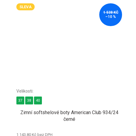
SLEVA
1 538 KČ
–10 %
37
38
40
Zimní softshelové boty American Club 934/24
černé
1 143,80 Kč bez DPH