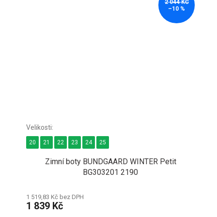
2 044 KČ
–10 %
20
21
22
23
24
25
Zimní boty BUNDGAARD WINTER Petit
BG303201 2190
1 519,83 Kč bez DPH
1 839 Kč