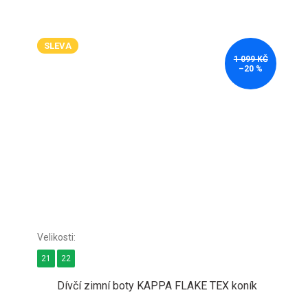
SLEVA
1 099 KČ
–20 %
21
22
Dívčí zimní boty KAPPA FLAKE TEX koník