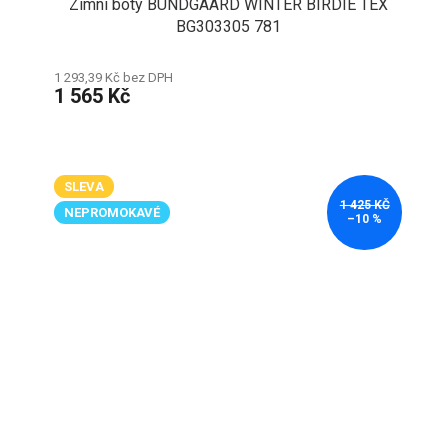
Zimní boty BUNDGAARD WINTER BIRDIE TEX
BG303305 781
1 293,39 Kč bez DPH
1 565 Kč
SLEVA
1 425 KČ
NEPROMOKAVÉ
–10 %