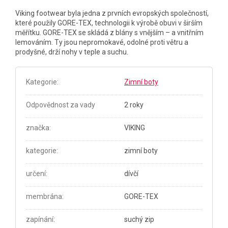
Viking footwear byla jedna z prvních evropských společností,
které použily GORE-TEX, technologii k výrobě obuvi v širším
měřítku. GORE-TEX se skládá z blány s vnějším – a vnitřním
lemováním. Ty jsou nepromokavé, odolné proti větru a
prodyšné, drží nohy v teple a suchu.
Kategorie
:
Zimní boty
Odpovědnost za vady
2 roky
značka
:
VIKING
kategorie
:
zimní boty
určení
:
dívčí
membrána
:
GORE-TEX
zapínání
:
suchý zip