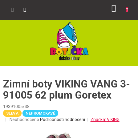
Přejít
NÁKUP
na
obsah
KOŠÍK
Zimní boty VIKING VANG 3-
91005 62 plum Goretex
19391005/38
SLEVA
NEPROMOKAVÉ
Průměrné
Neohodnoceno
Podrobnosti hodnocení
Značka:
VIKING
hodnocení
produktu
je