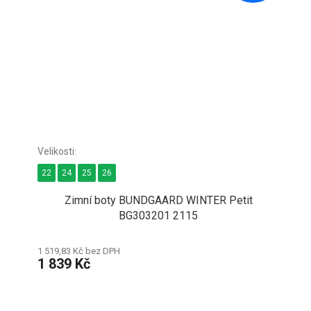
22
24
25
26
Zimní boty BUNDGAARD WINTER Petit
BG303201 2115
1 519,83 Kč bez DPH
1 839 Kč