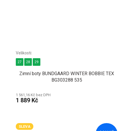
27
28
29
Zimní boty BUNDGAARD WINTER BOBBIE TEX
BG303288 535
1 561,16 Kč bez DPH
1 889 Kč
SLEVA