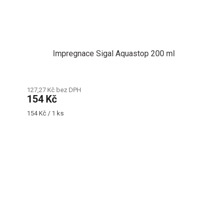
Impregnace Sigal Aquastop 200 ml
127,27 Kč bez DPH
154 Kč
Měrná
154 Kč / 1 ks
cena: