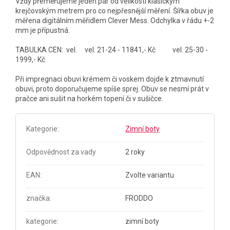
Vždy přeměřujeme jeden pár od velikosti klasickým
krejčovským metrem pro co nejpřesnější měření. Šířka obuv je
měřena digitálním měřidlem Clever Mess. Odchylka v řádu +-2
mm je přípustná.
TABULKA CEN: vel. vel. 21-24 - 11841,- Kč vel. 25-30 -
1999,- Kč
Při impregnaci obuvi krémem či voskem dojde k ztmavnutí
obuvi, proto doporučujeme spíše sprej. Obuv se nesmí prát v
pračce ani sušit na horkém topení či v sušičce.
Kategorie
:
Zimní boty
Odpovědnost za vady
2 roky
EAN
:
Zvolte variantu
značka
:
FRODDO
kategorie
:
zimní boty