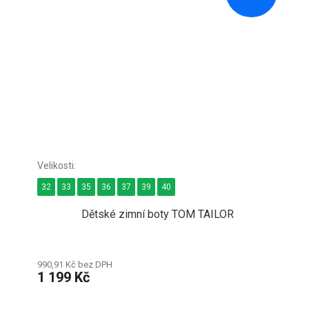
32
33
35
36
37
39
40
Dětské zimní boty TOM TAILOR
990,91 Kč bez DPH
1 199 Kč