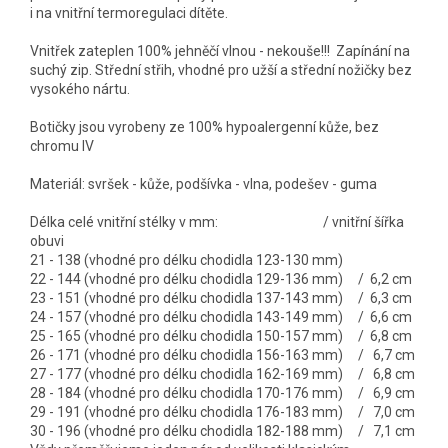
i na vnitřní termoregulaci dítěte.
Vnitřek zateplen 100% jehněčí vlnou - nekouše!!! Zapínání na
suchý zip. Střední střih, vhodné pro užší a střední nožičky bez
vysokého nártu.
Botičky jsou vyrobeny ze 100% hypoalergenní kůže, bez
chromu IV
Materiál: svršek - kůže, podšívka - vlna, podešev - guma
Délka celé vnitřní stélky v mm: / vnitřní šířka
obuvi
21 - 138 (vhodné pro délku chodidla 123-130 mm)
22 - 144 (vhodné pro délku chodidla 129-136 mm) / 6,2 cm
23 - 151 (vhodné pro délku chodidla 137-143 mm) / 6,3 cm
24 - 157 (vhodné pro délku chodidla 143-149 mm) / 6,6 cm
25 - 165 (vhodné pro délku chodidla 150-157 mm) / 6,8 cm
26 - 171 (vhodné pro délku chodidla 156-163 mm) / 6,7 cm
27 - 177 (vhodné pro délku chodidla 162-169 mm) / 6,8 cm
28 - 184 (vhodné pro délku chodidla 170-176 mm) / 6,9 cm
29 - 191 (vhodné pro délku chodidla 176-183 mm) / 7,0 cm
30 - 196 (vhodné pro délku chodidla 182-188 mm) / 7,1 cm