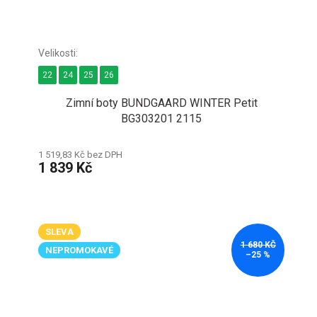
22
24
25
26
Zimní boty BUNDGAARD WINTER Petit
BG303201 2115
1 519,83 Kč bez DPH
1 839 Kč
SLEVA
1 680 KČ
NEPROMOKAVÉ
–25 %