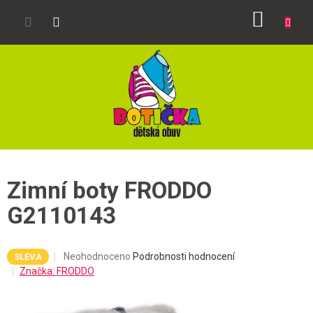
Přejít
NÁKUP
na
obsah
KOŠÍK
Zimní boty FRODDO
G2110143
Průměrné
Neohodnoceno
Podrobnosti hodnocení
SLEVA
hodnocení
Značka:
FRODDO
produktu
je
0,0