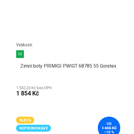
33
Zimní boty PRIMIGI PWIGT 68785 55 Goretex
1 532,23 Kč bez DPH
1 854 Kč
SLEVA
OD
NEPROMOKAVÉ
1 665 KČ
–10 %