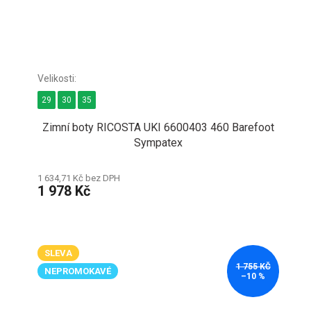
29
30
35
Zimní boty RICOSTA UKI 6600403 460 Barefoot
Sympatex
1 634,71 Kč bez DPH
1 978 Kč
SLEVA
1 755 KČ
NEPROMOKAVÉ
–10 %