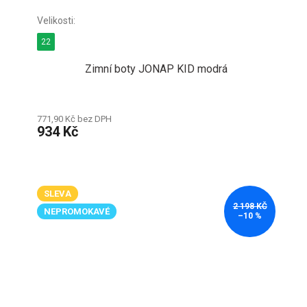
22
Zimní boty JONAP KID modrá
771,90 Kč bez DPH
934 Kč
SLEVA
2 198 KČ
NEPROMOKAVÉ
–10 %