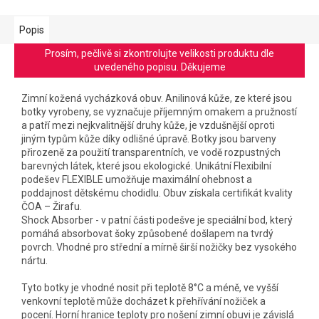
Popis
Prosím, pečlivě si zkontrolujte velikosti produktu dle
uvedeného popisu. Děkujeme
Zimní kožená vycházková obuv. Anilinová kůže, ze které jsou
botky vyrobeny, se vyznačuje příjemným omakem a pružností
a patří mezi nejkvalitnější druhy kůže, je vzdušnější oproti
jiným typům kůže díky odlišné úpravě. Botky jsou barveny
přirozeně za použití transparentních, ve vodě rozpustných
barevných látek, které jsou ekologické. Unikátní Flexibilní
podešev FLEXIBLE umožňuje maximální ohebnost a
poddajnost dětskému chodidlu. Obuv získala certifikát kvality
ČOA – Žirafu.
Shock Absorber - v patní části podešve je speciální bod, který
pomáhá absorbovat šoky způsobené došlapem na tvrdý
povrch. Vhodné pro střední a mírně širší nožičky bez vysokého
nártu.
Tyto botky je vhodné nosit při teplotě 8°C a méně, ve vyšší
venkovní teplotě může docházet k přehřívání nožiček a
pocení. Horní hranice teploty pro nošení zimní obuvi je závislá