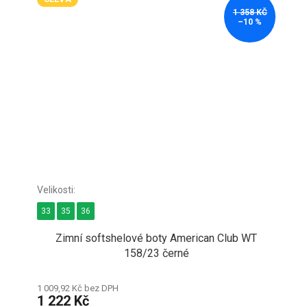
1 358 KČ
–10 %
33
35
36
Zimní softshelové boty American Club WT
158/23 černé
1 009,92 Kč bez DPH
1 222 Kč