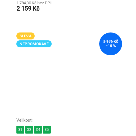
1 784,30 Kč bez DPH
2 159 Kč
SLEVA
2 176 KČ
NEPROMOKAVÉ
–10 %
31
32
34
35