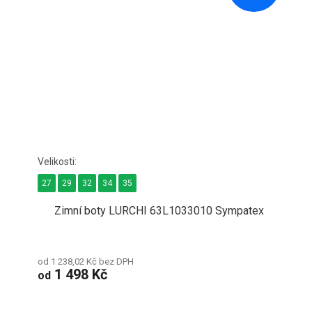
27
29
32
34
35
Zimní boty LURCHI 63L1033010 Sympatex
od 1 238,02 Kč bez DPH
1 498 Kč
od