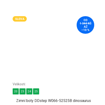
SLEVA
OD
1 344 KČ
AŽ
–10 %
20
23
24
25
Zimní boty DDstep W066-52525B dinosaurus